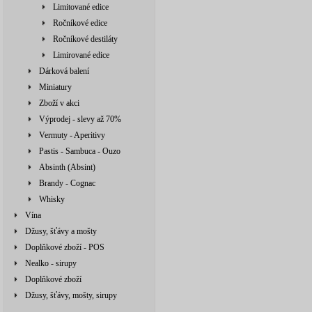
Limitované edice
Ročníkové edice
Ročníkové destiláty
Limirované edice
Dárková balení
Miniatury
Zboží v akci
Výprodej - slevy až 70%
Vermuty - Aperitivy
Pastis - Sambuca - Ouzo
Absinth (Absint)
Brandy - Cognac
Whisky
Vína
Džusy, šťávy a mošty
Doplňkové zboží - POS
Nealko - sirupy
Doplňkové zboží
Džusy, šťávy, mošty, sirupy