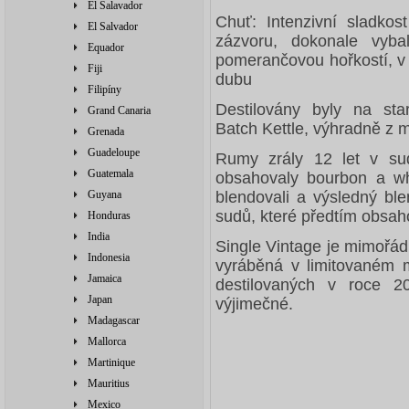
El Salavador
Chuť: Intenzivní sladko
El Salvador
zázvoru, dokonale vyba
Equador
pomerančovou hořkostí, v 
Fiji
dubu
Filipíny
Destilovány byly na st
Grand Canaria
Batch Kettle, výhradně z m
Grenada
Guadeloupe
Rumy zrály 12 let v su
Guatemala
obsahovaly bourbon a w
Guyana
blendovali a výsledný ble
sudů, které předtím obsaho
Honduras
India
Single Vintage je mimořád
Indonesia
vyráběná v limitovaném 
Jamaica
destilovaných v roce 2
Japan
výjimečné.
Madagascar
Mallorca
Martinique
Mauritius
Mexico