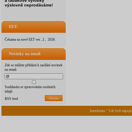
a tabákové výrobky
výslovně neprodáváme!
EET:
Čekama na nové EET ver.. 2 , 2026.
Novinky na email
Zde se můžete přihlásit k zasílání novinek
na email.
Souhlasím se zpracováním osobních
údajů
Odeslat
RSS feed
Interdrinks " Váš Svět nápojů