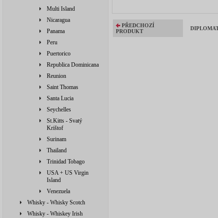
Multi Island
Nicaragua
PŘEDCHOZÍ
DIPLOMATI
Panama
PRODUKT
Peru
Puertorico
Republica Dominicana
Reunion
Saint Thomas
Santa Lucia
Seychelles
St.Kitts - Svatý
Krištof
Surinam
Thailand
Trinidad Tobago
USA + US Virgin
Island
Venezuela
Whisky - Whisky Scotch
Whisky - Whiskey Irish