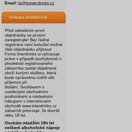
Email:
tp@tpinterdrinks.cz
Ochrana mladistvých
Před odesláním první
objednávky se prosím
zaregistrujte! Bez řádné
registrace není bohužel možné
Vaši objednávku přijmout.
Firma Interdrinks si vyhrazuje
právo v případě pochybností o
plnoletosti registrovaného
zákazníka zaslat objednané
zboží kurýrní službou, která
bude oprávněna ověřit věk
příjemce při
dodání.
Souhlasem s
uvedenými obchodními
podmínkami a následným
nákupem v internetovém
obchodě www.interdrinks.cz
zákazník potvrzuje, že dovršil
věku 18 let.
Osobám mladším 18ti let
veškeré alkoholické nápoje