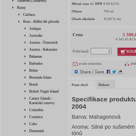
Amaretto (Amareto)
Měrná cena vč. DPH
0.00
Kč/1L
Rumy
Objem
700
ml.
Cachaca
Obsah alkoholu
43,00
% obj.
Rum - třídění dle původu
Antiqua
Cena
5 500,
Australia
4 545,45 Kč 
Austria - Österreich
Austria - Rakousko
KOU
Počet kusů
Bahamas
Barbados
poslat známému
při
Belize
Bermuda Islans
Brasil
Popis zboží
Diskuse
British Virgin Island
Specifikace produktu
Canary Islands -
Kanárské ostrovy
2004
Columbia
Barva: Mahagonová
Costarica
Cuba
Aroma: Silné po sušeném
Denemark
tónů