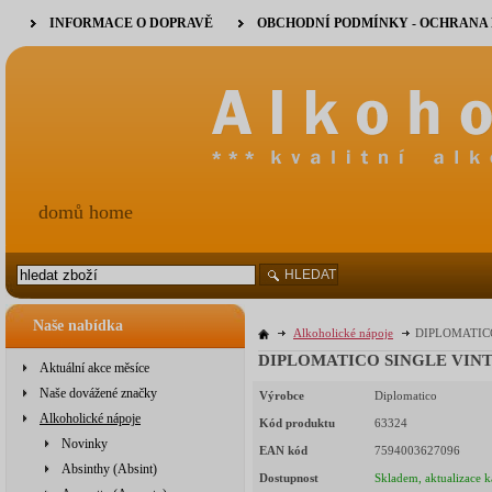
INFORMACE O DOPRAVĚ
OBCHODNÍ PODMÍNKY - OCHRANA
domů home
HLEDAT
Naše nabídka
Alkoholické nápoje
DIPLOMATICO
DIPLOMATICO SINGLE VINTA
Aktuální akce měsíce
Naše dovážené značky
Výrobce
Diplomatico
Alkoholické nápoje
Kód produktu
63324
Novinky
EAN kód
7594003627096
Absinthy (Absint)
Dostupnost
Skladem, aktualizace k