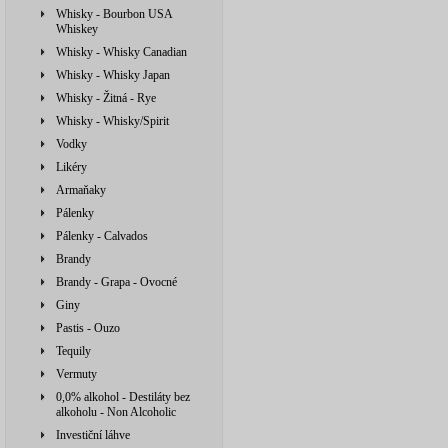
Whisky - Bourbon USA
Whiskey
Whisky - Whisky Canadian
Whisky - Whisky Japan
Whisky - Žitná - Rye
Whisky - Whisky/Spirit
Vodky
Likéry
Armaňaky
Pálenky
Pálenky - Calvados
Brandy
Brandy - Grapa - Ovocné
Giny
Pastis - Ouzo
Tequily
Vermuty
0,0% alkohol - Destiláty bez
alkoholu - Non Alcoholic
Investiční láhve