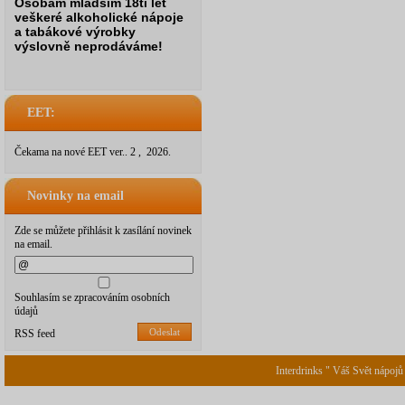
Osobám mladším 18ti let
veškeré alkoholické nápoje
a tabákové výrobky
výslovně neprodáváme!
EET:
Čekama na nové EET ver.. 2 , 2026.
Novinky na email
Zde se můžete přihlásit k zasílání novinek
na email.
Souhlasím se zpracováním osobních
údajů
Odeslat
RSS feed
Interdrinks " Váš Svět nápojů