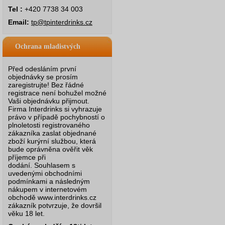
Tel :
+420 7738 34 003
Email:
tp@tpinterdrinks.cz
Ochrana mladistvých
Před odesláním první
objednávky se prosím
zaregistrujte! Bez řádné
registrace není bohužel možné
Vaši objednávku přijmout.
Firma Interdrinks si vyhrazuje
právo v případě pochybností o
plnoletosti registrovaného
zákazníka zaslat objednané
zboží kurýrní službou, která
bude oprávněna ověřit věk
příjemce při
dodání.
Souhlasem s
uvedenými obchodními
podmínkami a následným
nákupem v internetovém
obchodě www.interdrinks.cz
zákazník potvrzuje, že dovršil
věku 18 let.