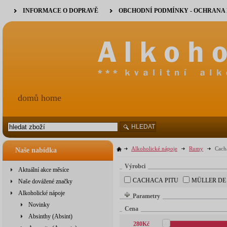
INFORMACE O DOPRAVĚ
OBCHODNÍ PODMÍNKY - OCHRANA
domů home
HLEDAT
Alkoholické nápoje
Rumy
Cach
Naše nabídka
Výrobci
Aktuální akce měsíce
CACHACA PITU
MÜLLER DE
Naše dovážené značky
Alkoholické nápoje
Parametry
Novinky
Cena
Absinthy (Absint)
280
Kč