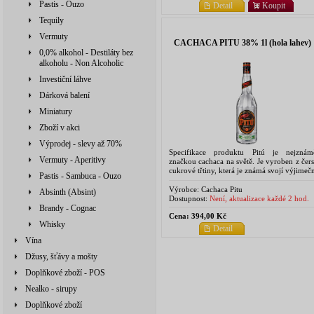
Pastis - Ouzo
Detail
Koupit
Tequily
Vermuty
CACHACA PITU 38% 1l (hola lahev)
0,0% alkohol - Destiláty bez
alkoholu - Non Alcoholic
Investiční láhve
Dárková balení
Miniatury
Zboží v akci
Výprodej - slevy až 70%
Specifikace produktu Pitú je nejznámě
Vermuty - Aperitivy
značkou cachaca na světě. Je vyroben z čers
cukrové třtiny, která je známá svojí výjimeč
Pastis - Sambuca - Ouzo
kvalitou. Výborně se hodí do míchan
drinků, Pitú je základem pro...
Výrobce:
Cachaca Pitu
Absinth (Absint)
Dostupnost:
Není, aktualizace každé 2 hod.
Brandy - Cognac
Cena:
394,00 Kč
Whisky
Detail
Vína
Džusy, šťávy a mošty
Doplňkové zboží - POS
Nealko - sirupy
Doplňkové zboží