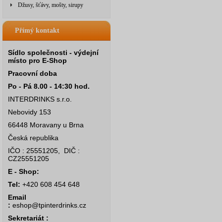
Džusy, šťávy, mošty, sirupy
Přímý kontakt
Sídlo společnosti - výdejní
místo pro E-Shop
Pracovní doba
Po - Pá 8.00 - 14:30 hod.
INTERDRINKS s.r.o.
Nebovidy 153
66448 Moravany u Brna
Česká republika
IČO : 25551205, DIČ :
CZ25551205
E - Shop:
Tel:
+420 608 454 648
Email
:
eshop@tpinterdrinks.cz
Sekretariát :