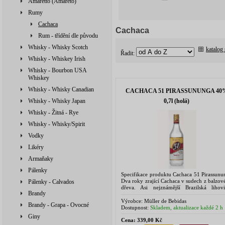
Amaretto (Amareto)
Rumy
Cachaca
Cachaca
Rum - třídění dle původu
Whisky - Whisky Scotch
katalog
Řadit:
Whisky - Whiskey Irish
Whisky - Bourbon USA
Whiskey
Whisky - Whisky Canadian
CACHACA 51 PIRASSUNUNGA 40
0,7l (holá)
Whisky - Whisky Japan
Whisky - Žitná - Rye
Whisky - Whisky/Spirit
Vodky
Likéry
Armaňaky
Pálenky
Specifikace produktu Cachaca 51 Pirassunu
Dva roky zrající Cachaca v sudech z balzov
Pálenky - Calvados
dřeva. Asi nejznámější Brazilská lihovi
Brandy
nepostradatelná v mnoha míchných nápoj
jako například Caipirinha. ...
Výrobce:
Müller de Bebidas
Brandy - Grapa - Ovocné
Dostupnost:
Skladem, aktualizace každé 2 h
Giny
Cena:
339,00 Kč