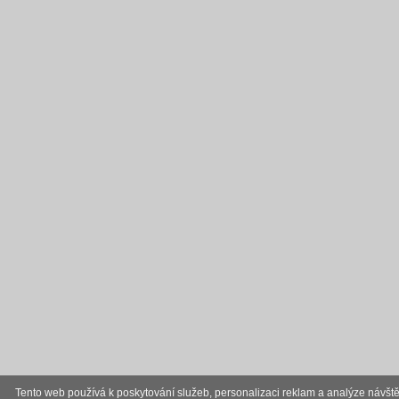
Tento web používá k poskytování služeb, personalizaci reklam a analýze návště