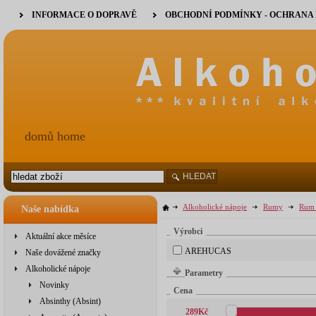
INFORMACE O DOPRAVĚ
OBCHODNÍ PODMÍNKY - OCHRANA
domů home
HLEDAT
Alkoholické nápoje
Rumy
Rum 
Naše nabídka
Výrobci
Aktuální akce měsíce
AREHUCAS
Naše dovážené značky
Alkoholické nápoje
Parametry
Novinky
Cena
Absinthy (Absint)
289
Kč