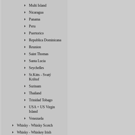
Multi Island
Nicaragua
Panama
Peru
Puertorico
Republica Dominicana
Reunion
Saint Thomas
Santa Lucia
Seychelles
St.Kitts - Svatý
Krištof
Surinam
Thailand
Trinidad Tobago
USA + US Virgin
Island
Venezuela
Whisky - Whisky Scotch
Whisky - Whiskey Irish