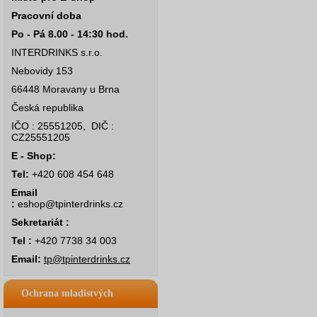
Pracovní doba
Po - Pá 8.00 - 14:30 hod.
INTERDRINKS s.r.o.
Nebovidy 153
66448 Moravany u Brna
Česká republika
IČO : 25551205, DIČ :
CZ25551205
E - Shop:
Tel:
+420 608 454 648
Email
:
eshop@tpinterdrinks.cz
Sekretariát :
Tel :
+420 7738 34 003
Email:
tp@tpinterdrinks.cz
Ochrana mladistvých