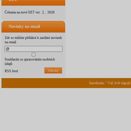
Čekama na nové EET ver.. 2 , 2026.
Novinky na email
Zde se můžete přihlásit k zasílání novinek
na email.
Souhlasím se zpracováním osobních
údajů
Odeslat
RSS feed
Interdrinks " Váš Svět nápojů