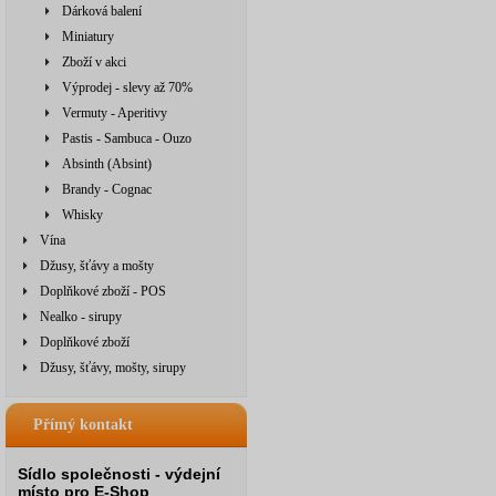
Dárková balení
Miniatury
Zboží v akci
Výprodej - slevy až 70%
Vermuty - Aperitivy
Pastis - Sambuca - Ouzo
Absinth (Absint)
Brandy - Cognac
Whisky
Vína
Džusy, šťávy a mošty
Doplňkové zboží - POS
Nealko - sirupy
Doplňkové zboží
Džusy, šťávy, mošty, sirupy
Přímý kontakt
Sídlo společnosti - výdejní
místo pro E-Shop