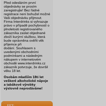
Před odesláním první
objednávky se prosím
zaregistrujte! Bez řádné
registrace není bohužel možné
Vaši objednávku přijmout.
Firma Interdrinks si vyhrazuje
právo v případě pochybností o
plnoletosti registrovaného
zákazníka zaslat objednané
zboží kurýrní službou, která
bude oprávněna ověřit věk
příjemce při
dodání.
Souhlasem s
uvedenými obchodními
podmínkami a následným
nákupem v internetovém
obchodě www.interdrinks.cz
zákazník potvrzuje, že dovršil
věku 18 let.
Osobám mladším 18ti let
veškeré alkoholické nápoje
a tabákové výrobky
výslovně neprodáváme!
EET: