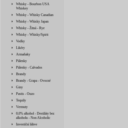
Whisky - Bourbon USA
Whiskey
Whisky - Whisky Canadian
Whisky - Whisky Japan
Whisky - Žitná - Rye
Whisky - Whisky/Spirit
Vodky
Likéry
Armaňaky
Pálenky
Pálenky - Calvados
Brandy
Brandy - Grapa - Ovocné
Giny
Pastis - Ouzo
Tequily
Vermuty
0,0% alkohol - Destiláty bez
alkoholu - Non Alcoholic
Investiční láhve