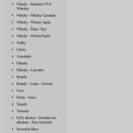
Whisky - Bourbon USA
Whiskey
Whisky - Whisky Canadian
Whisky - Whisky Japan
Whisky - Žitná - Rye
Whisky - Whisky/Spirit
Vodky
Likéry
Armaňaky
Pálenky
Pálenky - Calvados
Brandy
Brandy - Grapa - Ovocné
Giny
Pastis - Ouzo
Tequily
Vermuty
0,0% alkohol - Destiláty bez
alkoholu - Non Alcoholic
Investiční láhve