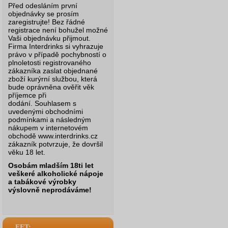
Před odesláním první
objednávky se prosím
zaregistrujte! Bez řádné
registrace není bohužel možné
Vaši objednávku přijmout.
Firma Interdrinks si vyhrazuje
právo v případě pochybností o
plnoletosti registrovaného
zákazníka zaslat objednané
zboží kurýrní službou, která
bude oprávněna ověřit věk
příjemce při
dodání.
Souhlasem s
uvedenými obchodními
podmínkami a následným
nákupem v internetovém
obchodě www.interdrinks.cz
zákazník potvrzuje, že dovršil
věku 18 let.
Osobám mladším 18ti let
veškeré alkoholické nápoje
a tabákové výrobky
výslovně neprodáváme!
EET: