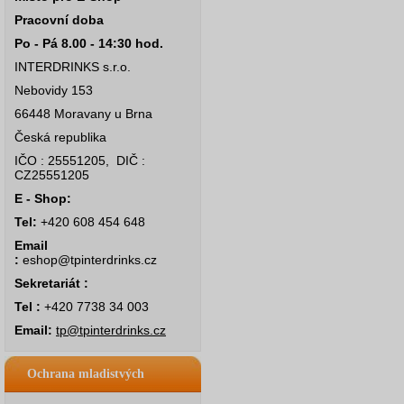
Pracovní doba
Po - Pá 8.00 - 14:30 hod.
INTERDRINKS s.r.o.
Nebovidy 153
66448 Moravany u Brna
Česká republika
IČO : 25551205, DIČ :
CZ25551205
E - Shop:
Tel:
+420 608 454 648
Email
:
eshop@tpinterdrinks.cz
Sekretariát :
Tel :
+420 7738 34 003
Email:
tp@tpinterdrinks.cz
Ochrana mladistvých