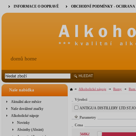
INFORMACE O DOPRAVĚ
OBCHODNÍ PODMÍNKY - OCHRANA
domů home
HLEDAT
Alkoholické nápoje
Rumy
Rum 
Naše nabídka
Výrobci
Aktuální akce měsíce
ANTIGUA DISTILLERY LTD.ST.J
Naše dovážené značky
Alkoholické nápoje
Parametry
Novinky
Cena
Absinthy (Absint)
568
Kč