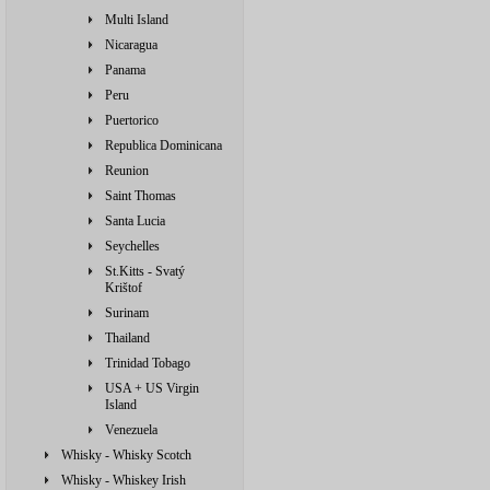
Multi Island
Nicaragua
Panama
Peru
Puertorico
Republica Dominicana
Reunion
Saint Thomas
Santa Lucia
Seychelles
St.Kitts - Svatý
Krištof
Surinam
Thailand
Trinidad Tobago
USA + US Virgin
Island
Venezuela
Whisky - Whisky Scotch
Whisky - Whiskey Irish