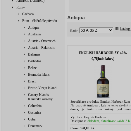
Amaretto (Amareto)
Rumy
Cachaca
Antiqua
Rum - třídění dle původu
Antiqua
katalog
Řadit:
Australia
Austria - Österreich
Austria - Rakousko
ENGLISH HARBOUR 5Y 40%
Bahamas
0,7l(hola lahev)
Barbados
Belize
Bermuda Islans
Brasil
British Virgin Island
Canary Islands -
Kanárské ostrovy
Specifikace produktu English Harbour Rum 
Na ostrově Antiqua , kde je tento skvělý 
Columbia
doma, je tento rum známý pod náz
Costarica
Cavalier. Jeho exportní název je Engl
Harbour. S ohledem k prostředí ve...
Výrobce:
English Harbour
Cuba
Dostupnost:
Skladem, aktualizace každé 2 h
Denemark
Cena:
568,00 Kč