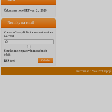
Čekama na nové EET ver.. 2 , 2026.
Novinky na email
Zde se můžete přihlásit k zasílání novinek
na email.
Souhlasím se zpracováním osobních
údajů
Odeslat
RSS feed
Interdrinks " Váš Svět nápojů