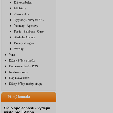
Dárková balení
Miniatury
Zboží v akci
Výprodej - slevy až 70%
Vermuty - Aperitivy
Pastis - Sambuca - Ouzo
Absinth (Absint)
Brandy - Cognac
Whisky
Vína
Džusy, šťávy a mošty
Doplňkové zboží - POS
Nealko - sirupy
Doplňkové zboží
Džusy, šťávy, mošty, sirupy
Přímý kontakt
Sídlo společnosti - výdejní
místo pro E-Shop