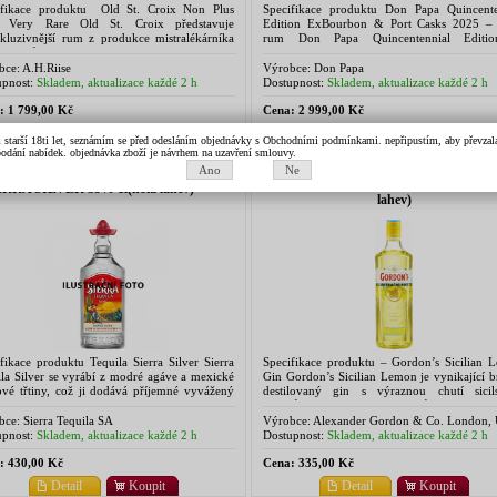
ifikace produktu Old St. Croix Non Plus
Specifikace produktu Don Papa Quincente
a Very Rare Old St. Croix představuje
Edition ExBourbon & Port Casks 2025 – 
xkluzivnější rum z produkce mistralékárníka
rum Don Papa Quincentennial Editi
e, s průměrnou dobou zrání okolo 25 let.
exkluzivní limitovaná edice filipínského 
ročně...
vytvořená na počest 500...
bce:
A.H.Riise
Výrobce:
Don Papa
pnost:
Skladem, aktualizace každé 2 h
Dostupnost:
Skladem, aktualizace každé 2 h
:
1 799,00 Kč
Cena:
2 999,00 Kč
Detail
Koupit
Detail
Koupit
m starší 18ti let, seznámím se před odesláním objednávky s Obchodními podmínkami. nepřipustím, aby převzala 
k podání nabídek. objednávka zboží je návrhem na uzavření smlouvy.
Ano
Ne
GORDONS LEMON 37,5% 0,7l (hol
ERRA SILVER 35% 1l(hola lahev)
lahev)
fikace produktu Tequila Sierra Silver Sierra
Specifikace produktu – Gordon’s Sicilian 
la Silver se vyrábí z modré agáve a mexické
Gin Gordon’s Sicilian Lemon je vynikající b
ové třtiny, což ji dodává příjemné vyvážený
destilovaný gin s výraznou chutí sicil
vý profil a robustní tělo. V chuti najdeme...
citronů. Vznikl podle původní rece
Alexandra Gordona,...
bce:
Sierra Tequila SA
Výrobce:
Alexander Gordon & Co. London,
pnost:
Skladem, aktualizace každé 2 h
Dostupnost:
Skladem, aktualizace každé 2 h
:
430,00 Kč
Cena:
335,00 Kč
Detail
Koupit
Detail
Koupit