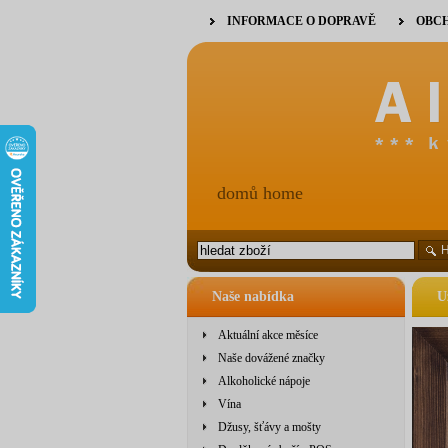
INFORMACE O DOPRAVĚ
OBCH
domů home
Naše nabídka
U
Aktuální akce měsíce
Naše dovážené značky
Alkoholické nápoje
Vína
Džusy, šťávy a mošty