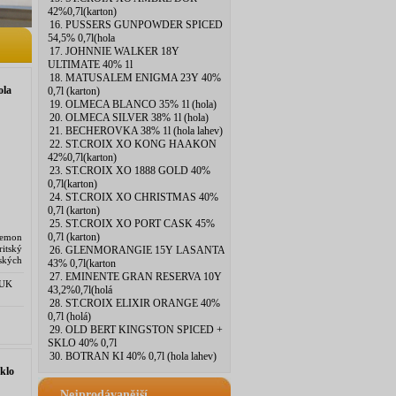
42%0,7l(karton)
16. PUSSERS GUNPOWDER SPICED
54,5% 0,7l(hola
17. JOHNNIE WALKER 18Y
ULTIMATE 40% 1l
18. MATUSALEM ENIGMA 23Y 40%
la
0,7l (karton)
19. OLMECA BLANCO 35% 1l (hola)
20. OLMECA SILVER 38% 1l (hola)
21. BECHEROVKA 38% 1l (hola lahev)
22. ST.CROIX XO KONG HAAKON
42%0,7l(karton)
23. ST.CROIX XO 1888 GOLD 40%
0,7l(karton)
24. ST.CROIX XO CHRISTMAS 40%
0,7l (karton)
25. ST.CROIX XO PORT CASK 45%
0,7l (karton)
Lemon
ritský
26. GLENMORANGIE 15Y LASANTA
ských
43% 0,7l(karton
ptury
27. EMINENTE GRAN RESERVA 10Y
 UK
43,2%0,7l(holá
28. ST.CROIX ELIXIR ORANGE 40%
0,7l (holá)
29. OLD BERT KINGSTON SPICED +
SKLO 40% 0,7l
30. BOTRAN KI 40% 0,7l (hola lahev)
klo
Nejprodávanější