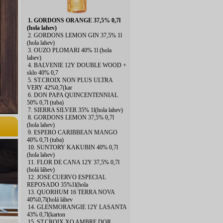
1. GORDONS ORANGE 37,5% 0,7l
(hola lahev)
2. GORDONS LEMON GIN 37,5% 1l
(hola lahev)
3. OUZO PLOMARI 40% 1l (hola
lahev)
4. BALVENIE 12Y DOUBLE WOOD +
sklo 40% 0,7
5. ST.CROIX NON PLUS ULTRA
VERY 42%0,7(kar
6. DON PAPA QUINCENTENNIAL
50% 0,7l (tuba)
7. SIERRA SILVER 35% 1l(hola lahev)
8. GORDONS LEMON 37,5% 0,7l
(hola lahev)
9. ESPERO CARIBBEAN MANGO
40% 0,7l (tuba)
10. SUNTORY KAKUBIN 40% 0,7l
(hola lahev)
11. FLOR DE CANA 12Y 37,5% 0,7l
(holá láhev)
12. JOSE CUERVO ESPECIAL
REPOSADO 35%1l(hola
13. QUORHUM 16 TERRA NOVA
40%0,7l(holá láhev
14. GLENMORANGIE 12Y LASANTA
43% 0,7l(karton
15. ST.CROIX XO AMBRE DOR