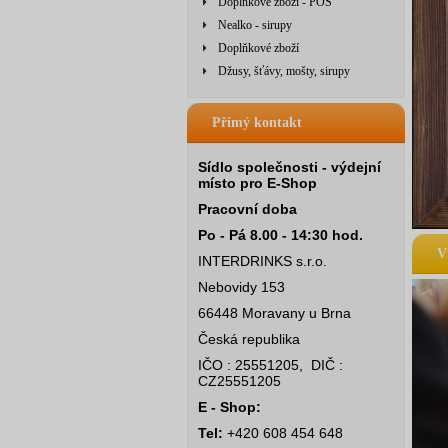
Doplňkové zboží - POS
Nealko - sirupy
Doplňkové zboží
Džusy, šťávy, mošty, sirupy
Přímý kontakt
Sídlo společnosti - výdejní
místo pro E-Shop
Pracovní doba
Po - Pá 8.00 - 14:30 hod.
V
INTERDRINKS s.r.o.
Nebovidy 153
66448 Moravany u Brna
Česká republika
IČO : 25551205, DIČ :
CZ25551205
E - Shop:
Tel:
+420 608 454 648