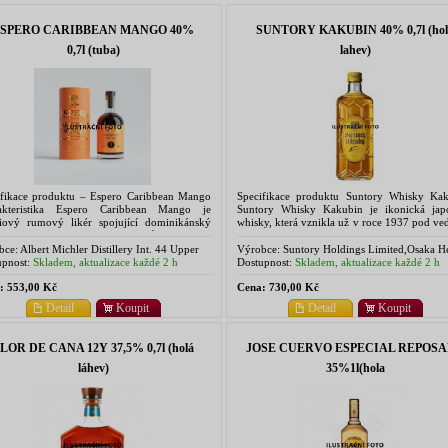
SPERO CARIBBEAN MANGO 40%
SUNTORY KAKUBIN 40% 0,7l (hol
0,7l (tuba)
lahev)
ifikace produktu – Espero Caribbean Mango
Specifikace produktu Suntory Whisky Ka
akteristika Espero Caribbean Mango je
Suntory Whisky Kakubin je ikonická jap
iový rumový likér spojující dominikánský
whisky, která vznikla už v roce 1937 pod v
olera 7 let s intenzivní chutí a vůní dokonale
Shinjiro Toriie – zakladatele značky Sunt
lého...
jejího...
bce:
Albert Michler Distillery Int. 44 Upper
Výrobce:
Suntory Holdings Limited,Osaka H
ave Road, Bristol, UK
Office, 2 Chome ojima 1-40,5300004 Osaka,
pnost:
Skladem, aktualizace každé 2 h
Dostupnost:
Skladem, aktualizace každé 2 h
:
553,00 Kč
Cena:
730,00 Kč
Detail
Koupit
Detail
Koupit
LOR DE CANA 12Y 37,5% 0,7l (holá
JOSE CUERVO ESPECIAL REPOS
láhev)
35%1l(hola