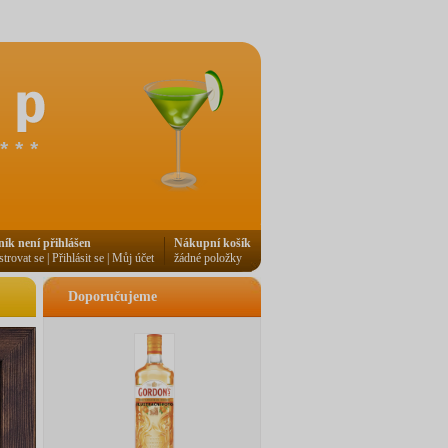
ník není přihlášen
Nákupní košík
strovat se
|
Přihlásit se
|
Můj účet
žádné položky
Doporučujeme