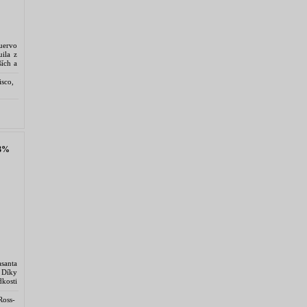
uervo
ila z
ších a
větě.
isco,
3%
santa
 Díky
kosti
gický
Ross-