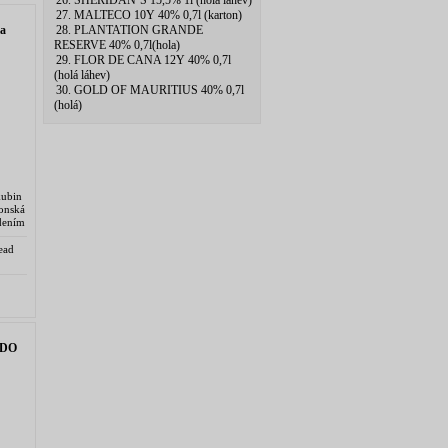
26. SHERIDAN`S 15,5% 1l (hola lahev)
27. MALTECO 10Y 40% 0,7l (karton)
a
28. PLANTATION GRANDE
RESERVE 40% 0,7l(hola)
29. FLOR DE CANA 12Y 40% 0,7l
(holá láhev)
30. GOLD OF MAURITIUS 40% 0,7l
(holá)
kubin
onská
edením
ory a
ead
JP
ADO