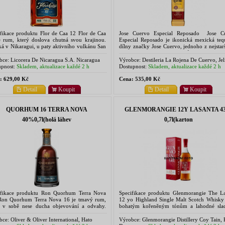
ifikace produktu Flor de Caa 12 Flor de Caa
Jose Cuervo Especial Reposado Jose C
e rum, který doslova chutná svou krajinou.
Especial Reposado je ikonická mexická tequ
á v Nikaragui, u paty aktivního vulkánu San
dílny značky Jose Cuervo, jednoho z nejstar
tóbal, kde vulkanické terroir formuje jeho
nejuznávanějších producentů tequily na s
kter a...
Oblíbená...
bce:
Licorera De Nicaragua S.A. Nicaragua
Výrobce:
Destileria La Rojena De Cuervo, Jel
Mexico
pnost:
Skladem, aktualizace každé 2 h
Dostupnost:
Skladem, aktualizace každé 2 h
:
629,00 Kč
Cena:
535,00 Kč
Detail
Koupit
Detail
Koupit
QUORHUM 16 TERRA NOVA
GLENMORANGIE 12Y LASANTA 4
40%0,7l(holá láhev
0,7l(karton
ifikace produktu Ron Quorhum Terra Nova
Specifikace produktu Glenmorangie The La
on Quorhum Terra Nova 16 je tmavý rum,
12 yo Highland Single Malt Scotch Whisky
ý v sobě nese ducha objevování a odvahy.
bohatým kořeněným tónům a lahodné slad
v Terra Nova – „Nová země“ – symbolizuje
přináší Lasanta kouzlo západu slunce – ma
ní tří rumových...
zážitek, který se...
bce:
Oliver & Oliver International, Hato
Výrobce:
Glenmorangie Distillery Coy Tain, 