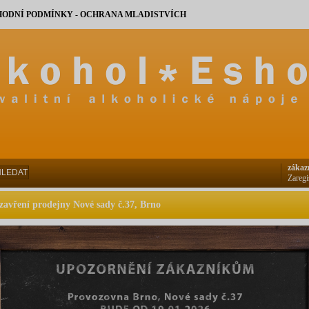
ODNÍ PODMÍNKY - OCHRANA MLADISTVÍCH
zákaz
HLEDAT
Zaregi
zavření prodejny Nové sady č.37, Brno