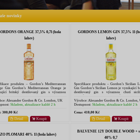
aše novinky
ORDONS ORANGE 37,5% 0,7l (hola
GORDONS LEMON GIN 37,5% 1l (ho
lahev)
lahev)
ifikace produktu – Gordon’s Mediterranean
Specifikace produktu – Gordon’s Sicilian 
ge Gin Gordon’s Mediterranean Orange je
Gin Gordon’s Sicilian Lemon je vynikající b
žující britský destilovaný gin s výraznou
destilovaný gin s výraznou chutí sicil
sovou chutí. Vyrábí se z prvotřídních surovin
citronů. Vznikl podle původní rece
ahuje 100%...
Alexandra Gordona,...
bce:
Alexander Gordon & Co. London, UK
Výrobce:
Alexander Gordon & Co. London,
pnost:
Skladem, aktualizace každé 2 h
Dostupnost:
Skladem, aktualizace každé 2 h
:
300,00 Kč
Cena:
410,00 Kč
Detail
Koupit
Detail
Koupit
BALVENIE 12Y DOUBLE WOOD + s
ZO PLOMARI 40% 1l (hola lahev)
40% 0,7