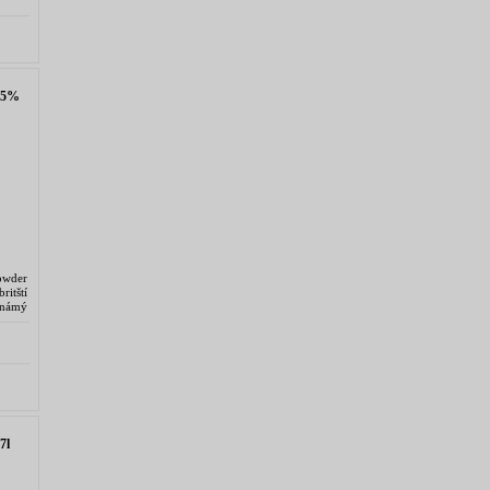
,5%
owder
ritští
známý
vence
7l