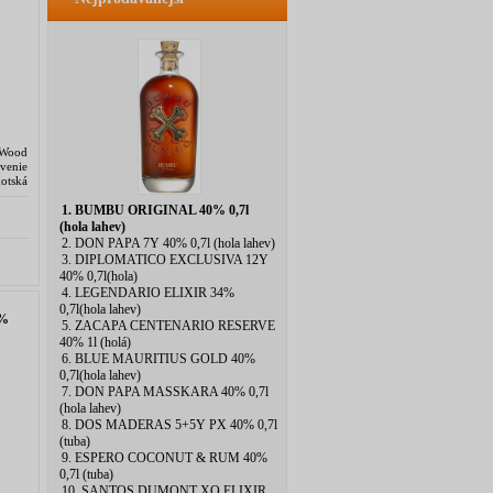
eWood
venie
otská
ystému
1. BUMBU ORIGINAL 40% 0,7l
(hola lahev)
2. DON PAPA 7Y 40% 0,7l (hola lahev)
3. DIPLOMATICO EXCLUSIVA 12Y
40% 0,7l(hola)
4. LEGENDARIO ELIXIR 34%
0,7l(hola lahev)
0%
5. ZACAPA CENTENARIO RESERVE
40% 1l (holá)
6. BLUE MAURITIUS GOLD 40%
0,7l(hola lahev)
7. DON PAPA MASSKARA 40% 0,7l
(hola lahev)
8. DOS MADERAS 5+5Y PX 40% 0,7l
(tuba)
9. ESPERO COCONUT & RUM 40%
0,7l (tuba)
10. SANTOS DUMONT XO ELIXIR