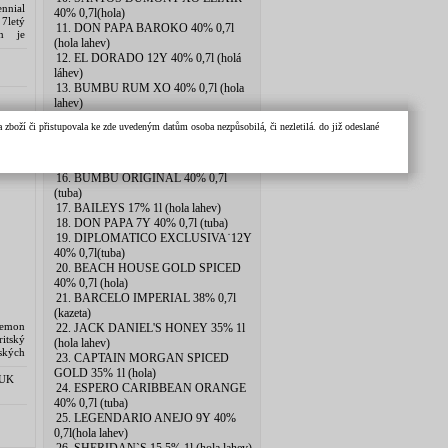
nnial
40% 0,7l(hola)
7letý
11. DON PAPA BAROKO 40% 0,7l
on je
(hola lahev)
rumu,
12. EL DORADO 12Y 40% 0,7l (holá
láhev)
13. BUMBU RUM XO 40% 0,7l (hola
lahev)
14. PAMPERO ANIVERSARIO 40%
zboží či přistupovala ke zde uvedeným datům osoba nezpůsobilá, či nezletilá. do již odeslané
0,7l (pytlik)
15. PLANTERAY 20th ANNIV
a
2xSKLO 40% 0.7l
16. BUMBU ORIGINAL 40% 0,7l
(tuba)
17. BAILEYS 17% 1l (hola lahev)
18. DON PAPA 7Y 40% 0,7l (tuba)
19. DIPLOMATICO EXCLUSIVA˙12Y
40% 0,7l(tuba)
20. BEACH HOUSE GOLD SPICED
40% 0,7l (hola)
21. BARCELO IMPERIAL 38% 0,7l
(kazeta)
Lemon
22. JACK DANIEL'S HONEY 35% 1l
ritský
(hola lahev)
ských
23. CAPTAIN MORGAN SPICED
ptury
GOLD 35% 1l (hola)
 UK
24. ESPERO CARIBBEAN ORANGE
40% 0,7l (tuba)
25. LEGENDARIO ANEJO 9Y 40%
0,7l(hola lahev)