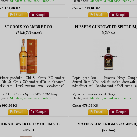
o Kn.22, 10902 Santo Domingo, Republica
Shire, IV19 1PZ.
pnost:
Skladem, aktualizace každé 2 h
Dostupnost:
Skladem, aktualizace každé 2 h
nicana
:
1 062,00 Kč
Cena:
1 119,00 Kč
Detail
Koupit
Detail
Koupit
ST.CROIX XO AMBRE DOR
PUSSERS GUNPOWDER SPICED 54
42%0,7l(karton)
0,7l(hola
ifikace produktu Old St. Croix XO Ambre
Popis produktu – Pusser’s Navy Gunp
 Old St. Croix XO Ambre d'Or je elegantní
Spiced Rum Více než tři století dostávali b
bský rum, který zaujme svou vyvážeností,
námořníci svůj každodenní příděl rumu, 
ostí a komplexním charakterem. Vyrábí se z
jako „tot“. Tato tradice skončila 31. čer
tní melasy...
1970, v den, který...
bce:
Old St.Croix Spirits APS, 2792 Dragor,
Výrobce:
Pussers British Navy
ark
pnost:
Skladem, aktualizace každé 2 h
Dostupnost:
Skladem, aktualizace každé 2 h
:
990,00 Kč
Cena:
679,00 Kč
Detail
Koupit
Detail
Koupit
OHNNIE WALKER 18Y ULTIMATE
MATUSALEM ENIGMA 23Y 40% 0,
40% 1l
(karton)