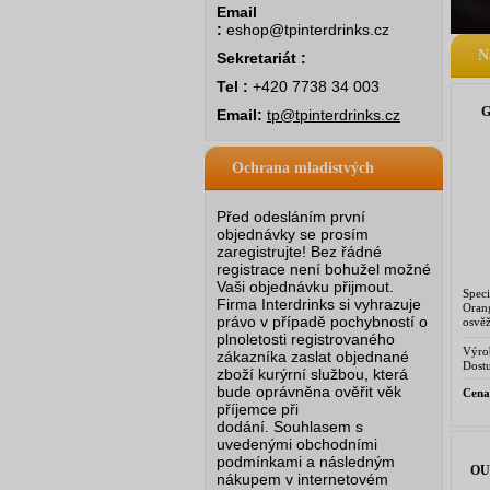
Email
:
eshop@tpinterdrinks.cz
N
Sekretariát :
Tel :
+420 7738 34 003
G
Email:
tp@tpinterdrinks.cz
Ochrana mladistvých
Před odesláním první
objednávky se prosím
zaregistrujte! Bez řádné
registrace není bohužel možné
Vaši objednávku přijmout.
Spec
Firma Interdrinks si vyhrazuje
Oran
právo v případě pochybností o
osvě
citru
plnoletosti registrovaného
a obs
Výro
zákazníka zaslat objednané
Dostu
zboží kurýrní službou, která
bude oprávněna ověřit věk
Cena
příjemce při
dodání.
Souhlasem s
uvedenými obchodními
podmínkami a následným
OU
nákupem v internetovém