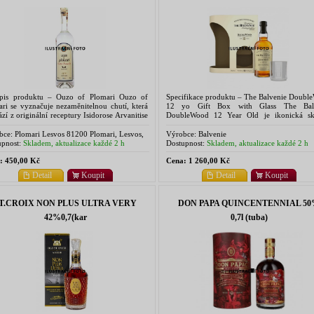
s produktu – Ouzo of Plomari Ouzo of
Specifikace produktu – The Balvenie Doubl
ri se vyznačuje nezaměnitelnou chutí, která
12 yo Gift Box with Glass The Bal
zí z originální receptury Isidorose Arvanitise
DoubleWood 12 Year Old je ikonická sk
ceptury pečlivě střežené a předávané z
single malt whisky, která zraje vdvojitém s
ace...
sudů – nejprve v...
bce:
Plomari Lesvos 81200 Plomari, Lesvos,
Výrobce:
Balvenie
ce
pnost:
Skladem, aktualizace každé 2 h
Dostupnost:
Skladem, aktualizace každé 2 h
:
450,00 Kč
Cena:
1 260,00 Kč
Detail
Koupit
Detail
Koupit
T.CROIX NON PLUS ULTRA VERY
DON PAPA QUINCENTENNIAL 5
42%0,7(kar
0,7l (tuba)