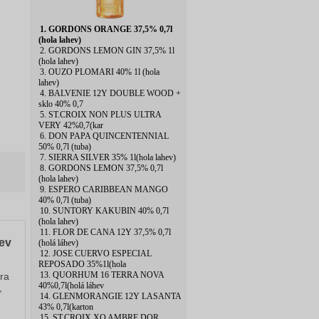
1. GORDONS ORANGE 37,5% 0,7l
(hola lahev)
2. GORDONS LEMON GIN 37,5% 1l
(hola lahev)
3. OUZO PLOMARI 40% 1l (hola
lahev)
4. BALVENIE 12Y DOUBLE WOOD +
sklo 40% 0,7
5. ST.CROIX NON PLUS ULTRA
VERY 42%0,7(kar
6. DON PAPA QUINCENTENNIAL
50% 0,7l (tuba)
7. SIERRA SILVER 35% 1l(hola lahev)
8. GORDONS LEMON 37,5% 0,7l
(hola lahev)
9. ESPERO CARIBBEAN MANGO
40% 0,7l (tuba)
10. SUNTORY KAKUBIN 40% 0,7l
(hola lahev)
11. FLOR DE CANA 12Y 37,5% 0,7l
zev
(holá láhev)
12. JOSE CUERVO ESPECIAL
REPOSADO 35%1l(hola
13. QUORHUM 16 TERRA NOVA
ra
40%0,7l(holá láhev
,
14. GLENMORANGIE 12Y LASANTA
43% 0,7l(karton
15. ST.CROIX XO AMBRE DOR