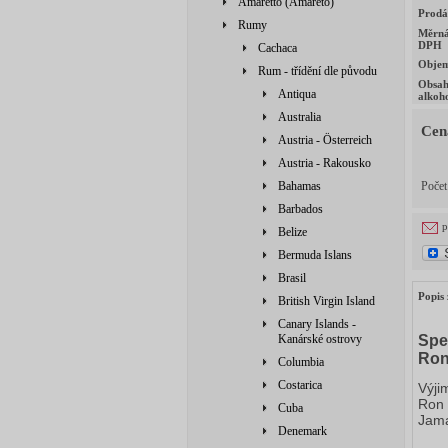
Amaretto (Amareto)
Prodá
Rumy
Měrná
DPH
Cachaca
Obje
Rum - třídění dle původu
Obsa
Antiqua
alkoh
Australia
Cen
Austria - Österreich
Austria - Rakousko
Bahamas
Poče
Barbados
p
Belize
Bermuda Islans
Brasil
Popis 
British Virgin Island
Canary Islands -
Kanárské ostrovy
Spe
Ron
Columbia
Costarica
Výji
Ron 
Cuba
Jama
Denemark