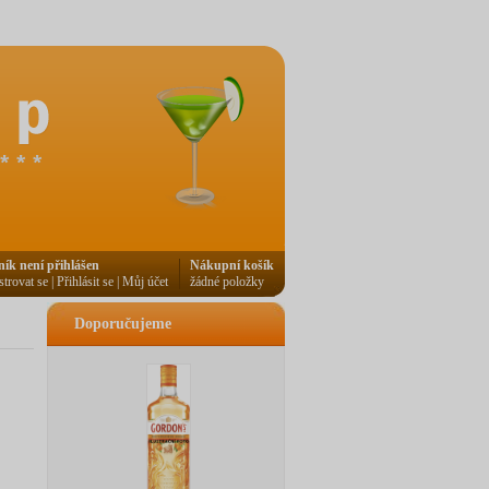
ník není přihlášen
Nákupní košík
strovat se
|
Přihlásit se
|
Můj účet
žádné položky
Doporučujeme