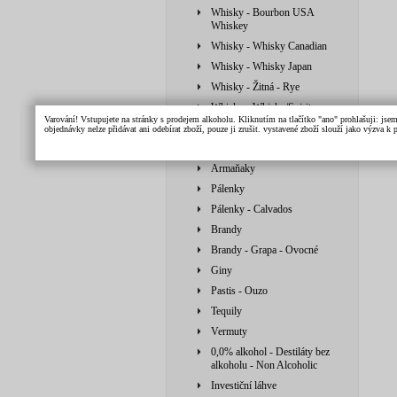
Whisky - Bourbon USA
Whiskey
Whisky - Whisky Canadian
Whisky - Whisky Japan
Whisky - Žitná - Rye
Whisky - Whisky/Spirit
Varování! Vstupujete na stránky s prodejem alkoholu. Kliknutím na tlačítko "ano" prohlašuji: jse
Vodky
objednávky nelze přidávat ani odebírat zboží, pouze ji zrušit. vystavené zboží slouží jako výzva 
Likéry
Armaňaky
Pálenky
Pálenky - Calvados
Brandy
Brandy - Grapa - Ovocné
Giny
Pastis - Ouzo
Tequily
Vermuty
0,0% alkohol - Destiláty bez
alkoholu - Non Alcoholic
Investiční láhve