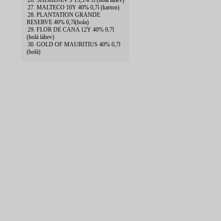
26. SHERIDAN`S 15,5% 1l (hola lahev)
27. MALTECO 10Y 40% 0,7l (karton)
28. PLANTATION GRANDE
RESERVE 40% 0,7l(hola)
29. FLOR DE CANA 12Y 40% 0,7l
(holá láhev)
30. GOLD OF MAURITIUS 40% 0,7l
(holá)