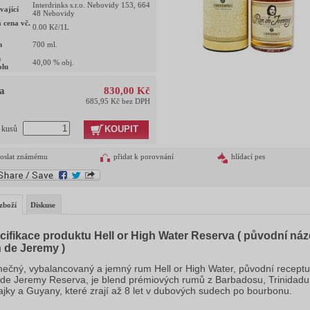
Interdrinks s.r.o. Nebovidy 153, 664
vající
48 Nebovidy
 cena vč.
0.00
Kč/1L
m
700
ml.
h
40,00
% obj.
olu
a
830,00 Kč
685,95 Kč bez DPH
KOUPIT
t kusů
oslat známému
přidat k porovnání
hlídací pes
zboží
Diskuse
cifikace produktu Hell or High Water Reserva ( původní ná
 de Jeremy )
mečný, vybalancovaný a jemný rum Hell or High Water, původní receptu
de Jeremy Reserva, je blend prémiových rumů z Barbadosu, Trinidadu
jky a Guyany, které zrají až 8 let v dubových sudech po bourbonu.