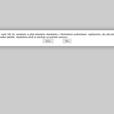
m starší 18ti let, seznámím se před odesláním objednávky s Obchodními podmínkami. nepřipustím, aby převzala 
k podání nabídek. objednávka zboží je návrhem na uzavření smlouvy.
Ano
Ne