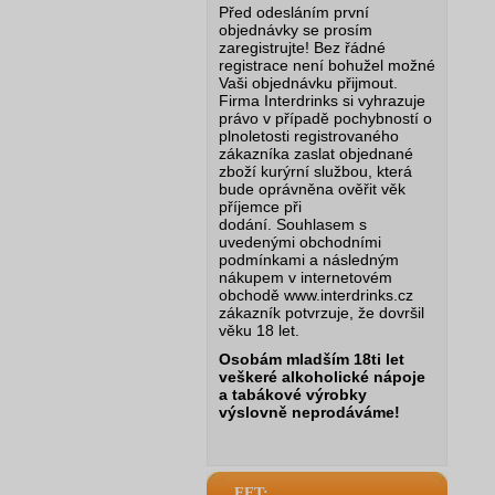
Před odesláním první
objednávky se prosím
zaregistrujte! Bez řádné
registrace není bohužel možné
Vaši objednávku přijmout.
Firma Interdrinks si vyhrazuje
právo v případě pochybností o
plnoletosti registrovaného
zákazníka zaslat objednané
zboží kurýrní službou, která
bude oprávněna ověřit věk
příjemce při
dodání.
Souhlasem s
uvedenými obchodními
podmínkami a následným
nákupem v internetovém
obchodě www.interdrinks.cz
zákazník potvrzuje, že dovršil
věku 18 let.
Osobám mladším 18ti let
veškeré alkoholické nápoje
a tabákové výrobky
výslovně neprodáváme!
EET: