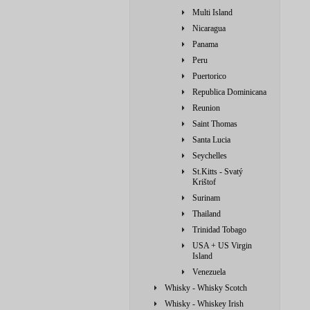
Multi Island
Nicaragua
Panama
Peru
Puertorico
Republica Dominicana
Reunion
Saint Thomas
Santa Lucia
Seychelles
St.Kitts - Svatý
Krištof
Surinam
Thailand
Trinidad Tobago
USA + US Virgin
Island
Venezuela
Whisky - Whisky Scotch
Whisky - Whiskey Irish