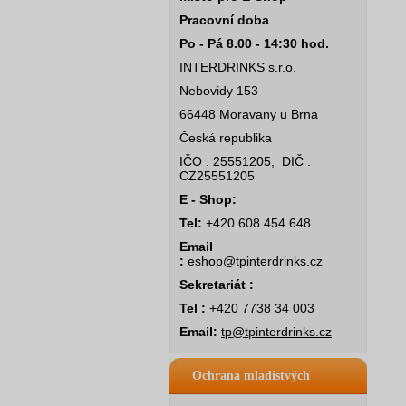
Pracovní doba
Po - Pá 8.00 - 14:30 hod.
INTERDRINKS s.r.o.
Nebovidy 153
66448 Moravany u Brna
Česká republika
IČO : 25551205, DIČ :
CZ25551205
E - Shop:
Tel:
+420 608 454 648
Email
:
eshop@tpinterdrinks.cz
Sekretariát :
Tel :
+420 7738 34 003
Email:
tp@tpinterdrinks.cz
Ochrana mladistvých