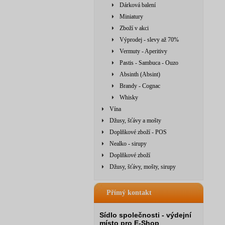
Dárková balení
Miniatury
Zboží v akci
Výprodej - slevy až 70%
Vermuty - Aperitivy
Pastis - Sambuca - Ouzo
Absinth (Absint)
Brandy - Cognac
Whisky
Vína
Džusy, šťávy a mošty
Doplňkové zboží - POS
Nealko - sirupy
Doplňkové zboží
Džusy, šťávy, mošty, sirupy
Přímý kontakt
Sídlo společnosti - výdejní
místo pro E-Shop