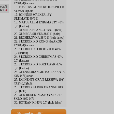
42%0,7l(karton)
16. PUSSERS GUNPOWDER SPICED
DALŠÍ
KT
54,5% 0,7l(hola
17. JOHNNIE WALKER 18Y
ULTIMATE 40% 1l
18. MATUSALEM ENIGMA 23Y 40%
0,7l (karton)
19. OLMECA BLANCO 35% 1l (hola)
20. OLMECA SILVER 38% 1l (hola)
21. BECHEROVKA 38% 1l (hola lahev)
22. ST.CROIX XO KONG HAAKON
42%0,7l(karton)
23. ST.CROIX XO 1888 GOLD 40%
0,7l(karton)
24. ST.CROIX XO CHRISTMAS 40%
0,7l (karton)
25. ST.CROIX XO PORT CASK 45%
0,7l (karton)
26. GLENMORANGIE 15Y LASANTA
43% 0,7l(karton
27. EMINENTE GRAN RESERVA 10Y
43,2%0,7l(holá
28. ST.CROIX ELIXIR ORANGE 40%
0,7l (holá)
29. OLD BERT KINGSTON SPICED +
SKLO 40% 0,7l
30. BOTRAN KI 40% 0,7l (hola lahev)
Nejprodávanější