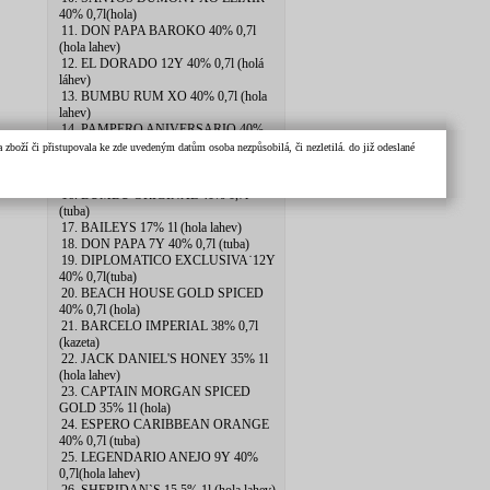
40% 0,7l(hola)
11. DON PAPA BAROKO 40% 0,7l
(hola lahev)
12. EL DORADO 12Y 40% 0,7l (holá
láhev)
13. BUMBU RUM XO 40% 0,7l (hola
lahev)
14. PAMPERO ANIVERSARIO 40%
0,7l (pytlik)
zboží či přistupovala ke zde uvedeným datům osoba nezpůsobilá, či nezletilá. do již odeslané
15. PLANTERAY 20th ANNIV
2xSKLO 40% 0.7l
16. BUMBU ORIGINAL 40% 0,7l
(tuba)
17. BAILEYS 17% 1l (hola lahev)
18. DON PAPA 7Y 40% 0,7l (tuba)
19. DIPLOMATICO EXCLUSIVA˙12Y
40% 0,7l(tuba)
20. BEACH HOUSE GOLD SPICED
40% 0,7l (hola)
21. BARCELO IMPERIAL 38% 0,7l
(kazeta)
22. JACK DANIEL'S HONEY 35% 1l
(hola lahev)
23. CAPTAIN MORGAN SPICED
GOLD 35% 1l (hola)
24. ESPERO CARIBBEAN ORANGE
40% 0,7l (tuba)
25. LEGENDARIO ANEJO 9Y 40%
0,7l(hola lahev)