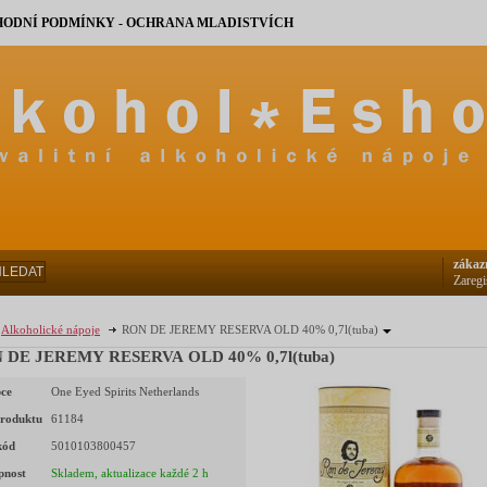
ODNÍ PODMÍNKY - OCHRANA MLADISTVÍCH
zákaz
HLEDAT
Zaregi
Alkoholické nápoje
RON DE JEREMY RESERVA OLD 40% 0,7l(tuba)
 DE JEREMY RESERVA OLD 40% 0,7l(tuba)
ce
One Eyed Spirits Netherlands
roduktu
61184
kód
5010103800457
pnost
Skladem, aktualizace každé 2 h