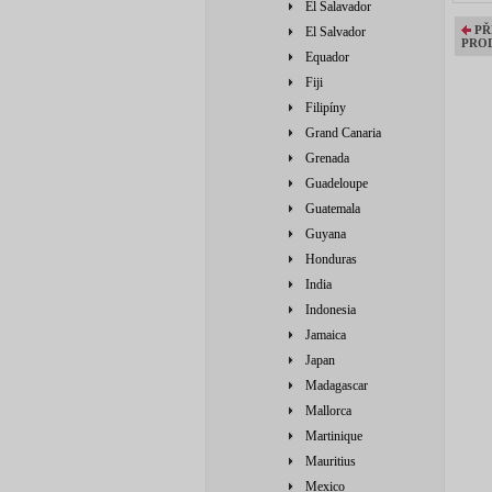
El Salavador
PŘ
El Salvador
PRO
Equador
Fiji
Filipíny
Grand Canaria
Grenada
Guadeloupe
Guatemala
Guyana
Honduras
India
Indonesia
Jamaica
Japan
Madagascar
Mallorca
Martinique
Mauritius
Mexico