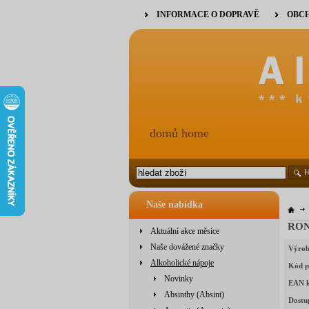
INFORMACE O DOPRAVĚ
OBCH
domů home
Naše nabídka
RON
Aktuální akce měsíce
Naše dovážené značky
Výrob
Alkoholické nápoje
Kód p
Novinky
EAN 
Absinthy (Absint)
Dostu