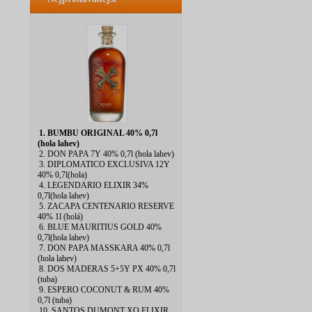
1. BUMBU ORIGINAL 40% 0,7l
(hola lahev)
2. DON PAPA 7Y 40% 0,7l (hola lahev)
3. DIPLOMATICO EXCLUSIVA 12Y
40% 0,7l(hola)
4. LEGENDARIO ELIXIR 34%
0,7l(hola lahev)
5. ZACAPA CENTENARIO RESERVE
40% 1l (holá)
6. BLUE MAURITIUS GOLD 40%
0,7l(hola lahev)
7. DON PAPA MASSKARA 40% 0,7l
(hola lahev)
8. DOS MADERAS 5+5Y PX 40% 0,7l
(tuba)
9. ESPERO COCONUT & RUM 40%
0,7l (tuba)
10. SANTOS DUMONT XO ELIXIR