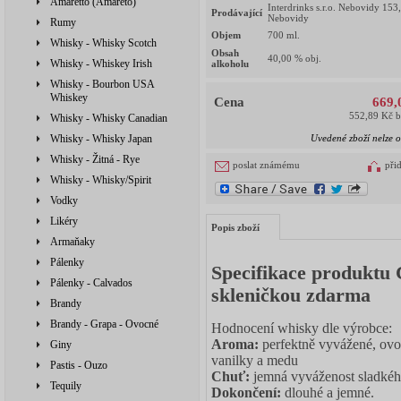
Amaretto (Amareto)
Interdrinks s.r.o. Nebovidy 153
Prodávající
Nebovidy
Rumy
Objem
700
ml.
Whisky - Whisky Scotch
Obsah
40,00
% obj.
Whisky - Whiskey Irish
alkoholu
Whisky - Bourbon USA
Whiskey
Cena
669,
552,89 Kč 
Whisky - Whisky Canadian
Whisky - Whisky Japan
Uvedené zboží nelze o
Whisky - Žitná - Rye
poslat známému
při
Whisky - Whisky/Spirit
Vodky
Likéry
Popis zboží
Armaňaky
Pálenky
Specifikace produktu C
Pálenky - Calvados
skleničkou zdarma
Brandy
Brandy - Grapa - Ovocné
Hodnocení whisky dle výrobce:
Aroma:
perfektně vyvážené, ovo
Giny
vanilky a medu
Pastis - Ouzo
Chuť:
jemná vyváženost sladkéh
Tequily
Dokončení:
dlouhé a jemné.