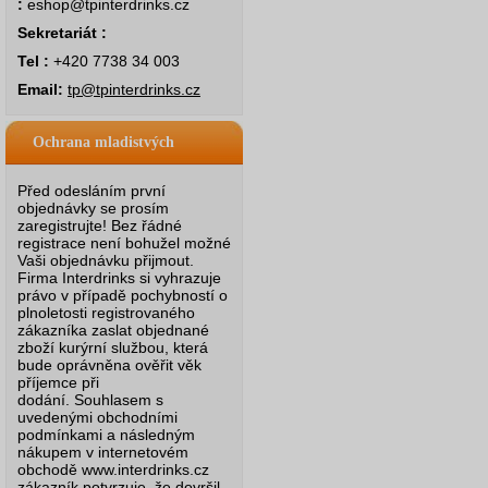
:
eshop@tpinterdrinks.cz
Sekretariát :
Tel :
+420 7738 34 003
Email:
tp@tpinterdrinks.cz
Ochrana mladistvých
Před odesláním první
objednávky se prosím
zaregistrujte! Bez řádné
registrace není bohužel možné
Vaši objednávku přijmout.
Firma Interdrinks si vyhrazuje
právo v případě pochybností o
plnoletosti registrovaného
zákazníka zaslat objednané
zboží kurýrní službou, která
bude oprávněna ověřit věk
příjemce při
dodání.
Souhlasem s
uvedenými obchodními
podmínkami a následným
nákupem v internetovém
obchodě www.interdrinks.cz
zákazník potvrzuje, že dovršil