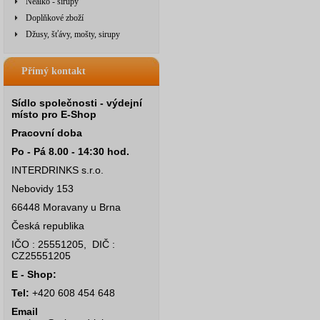
Nealko - sirupy
Doplňkové zboží
Džusy, šťávy, mošty, sirupy
Přímý kontakt
Sídlo společnosti - výdejní
místo pro E-Shop
Pracovní doba
Po - Pá 8.00 - 14:30 hod.
INTERDRINKS s.r.o.
Nebovidy 153
66448 Moravany u Brna
Česká republika
IČO : 25551205, DIČ :
CZ25551205
E - Shop:
Tel:
+420 608 454 648
Email