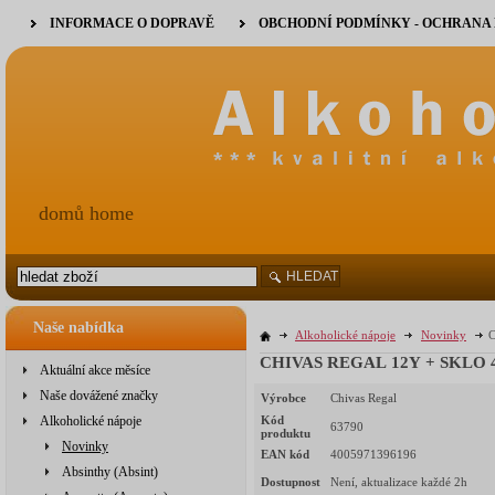
INFORMACE O DOPRAVĚ
OBCHODNÍ PODMÍNKY - OCHRANA
domů home
HLEDAT
Naše nabídka
Alkoholické nápoje
Novinky
C
CHIVAS REGAL 12Y + SKLO 40
Aktuální akce měsíce
Naše dovážené značky
Výrobce
Chivas Regal
Alkoholické nápoje
Kód
63790
produktu
Novinky
EAN kód
4005971396196
Absinthy (Absint)
Dostupnost
Není, aktualizace každé 2h