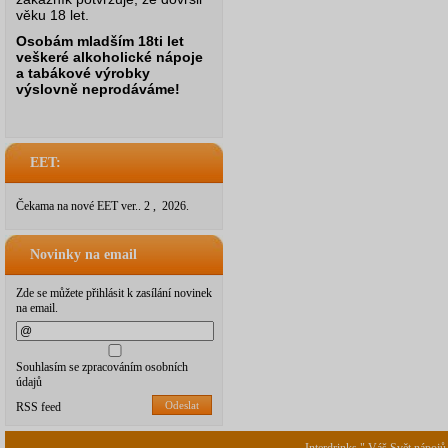
věku 18 let.
Osobám mladším 18ti let
veškeré alkoholické nápoje
a tabákové výrobky
výslovně neprodáváme!
EET:
Čekama na nové EET ver.. 2 , 2026.
Novinky na email
Zde se můžete přihlásit k zasílání novinek
na email.
Souhlasím se zpracováním osobních
údajů
Odeslat
RSS feed