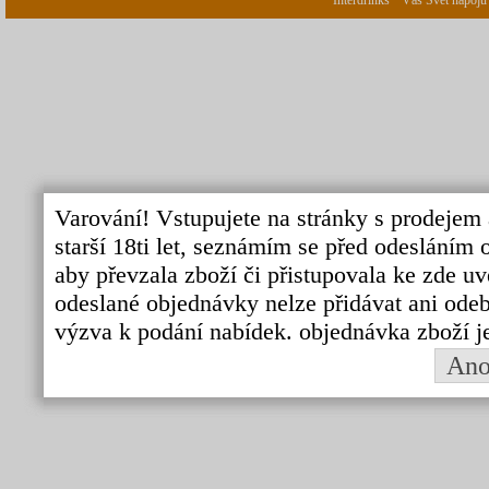
Interdrinks " Váš Svět nápojů
Varování! Vstupujete na stránky s prodejem 
starší 18ti let, seznámím se před odeslání
aby převzala zboží či přistupovala ke zde uv
odeslané objednávky nelze přidávat ani odebí
výzva k podání nabídek. objednávka zboží j
An