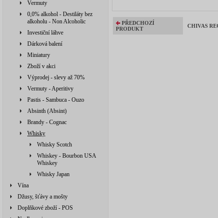
Vermuty
0,0% alkohol - Destiláty bez
alkoholu - Non Alcoholic
PŘEDCHOZÍ
CHIVAS REG
PRODUKT
Investiční láhve
Dárková balení
Miniatury
Zboží v akci
Výprodej - slevy až 70%
Vermuty - Aperitivy
Pastis - Sambuca - Ouzo
Absinth (Absint)
Brandy - Cognac
Whisky
Whisky Scotch
Whiskey - Bourbon USA
Whiskey
Whisky Japan
Vína
Džusy, šťávy a mošty
Doplňkové zboží - POS