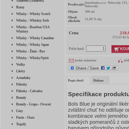
Amaretto (Amareto)
Interdrinks s.r.o. Nebovidy 153,
Prodávající
Nebovidy
Rumy
Objem
500
ml.
Whisky - Whisky Scotch
Obsah
21,00
% obj.
Whisky - Whiskey Irish
alkoholu
Whisky - Bourbon USA
Whiskey
Cena
210,
173,55 Kč 
Whisky - Whisky Canadian
Whisky - Whisky Japan
KOU
Počet kusů
Whisky - Žitná - Rye
Whisky - Whisky/Spirit
poslat známému
při
Vodky
Likéry
Armaňaky
Popis zboží
Diskuse
Pálenky
Pálenky - Calvados
Specifikace produkt
Brandy
Bols Blue je originální lik
Brandy - Grapa - Ovocné
zvláštní chuť ho odlišuje o
Giny
kombinace velmi jemného l
Pastis - Ouzo
sladkých pomerančů z ost
Tequily
barvivem přírodního půvo