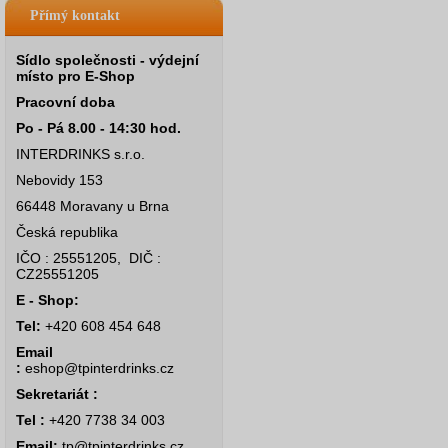
Přímý kontakt
Sídlo společnosti - výdejní
místo pro E-Shop
Pracovní doba
Po - Pá 8.00 - 14:30 hod.
INTERDRINKS s.r.o.
Nebovidy 153
66448 Moravany u Brna
Česká republika
IČO : 25551205, DIČ :
CZ25551205
E - Shop:
Tel:
+420 608 454 648
Email
:
eshop@tpinterdrinks.cz
Sekretariát :
Tel :
+420 7738 34 003
Email:
tp@tpinterdrinks.cz