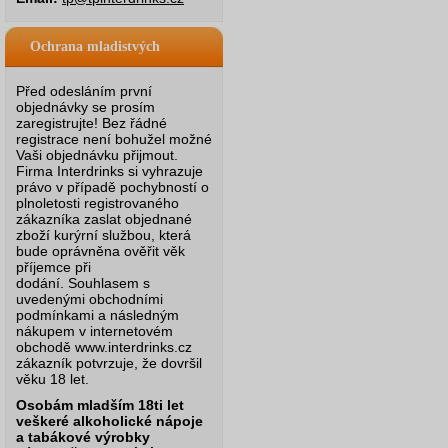
Ochrana mladistvých
Před odesláním první
objednávky se prosím
zaregistrujte! Bez řádné
registrace není bohužel možné
Vaši objednávku přijmout.
Firma Interdrinks si vyhrazuje
právo v případě pochybností o
plnoletosti registrovaného
zákazníka zaslat objednané
zboží kurýrní službou, která
bude oprávněna ověřit věk
příjemce při
dodání.
Souhlasem s
uvedenými obchodními
podmínkami a následným
nákupem v internetovém
obchodě www.interdrinks.cz
zákazník potvrzuje, že dovršil
věku 18 let.
Osobám mladším 18ti let
veškeré alkoholické nápoje
a tabákové výrobky