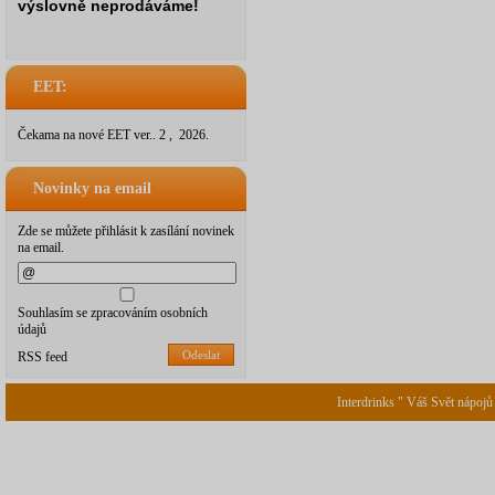
výslovně neprodáváme!
EET:
Čekama na nové EET ver.. 2 , 2026.
Novinky na email
Zde se můžete přihlásit k zasílání novinek
na email.
Souhlasím se zpracováním osobních
údajů
Odeslat
RSS feed
Interdrinks " Váš Svět nápojů