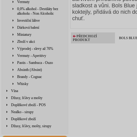
Vermuty
sladkost a vůni. Bols Blue
0,0% alkohol - Destiláty bez
koktejly, přidává do nich d
alkoholu - Non Alcoholic
chuť.
Investiční láhve
Dárková balení
Miniatury
PŘEDCHOZÍ
BOLS BLUE
PRODUKT
Zboží v akci
Výprodej - slevy až 70%
Vermuty - Aperitivy
Pastis - Sambuca - Ouzo
Absinth (Absint)
Brandy - Cognac
Whisky
Vína
Džusy, šťávy a mošty
Doplňkové zboží - POS
Nealko - sirupy
Doplňkové zboží
Džusy, šťávy, mošty, sirupy