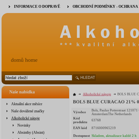
INFORMACE O DOPRAVĚ
OBCHODNÍ PODMÍNKY - OCHRANA
domů home
HLEDAT
Naše nabídka
Alkoholické nápoje
BOLS BLUE CU
BOLS BLUE CURACAO 21% 0,5l
Aktuální akce měsíce
Bols, Paulus Potterstraat 121071
Naše dovážené značky
Výrobce
AmsterdamThe Netherlands
Alkoholické nápoje
Kód
63768
produktu
Novinky
EAN kód
8716000965219
Absinthy (Absint)
Dostupnost
Skladem, aktualizace každé 2 h