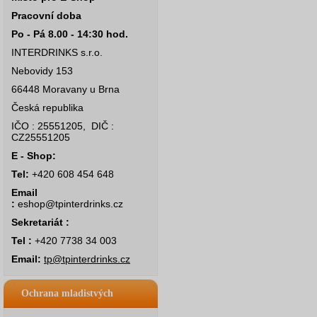
Pracovní doba
Po - Pá 8.00 - 14:30 hod.
INTERDRINKS s.r.o.
Nebovidy 153
66448 Moravany u Brna
Česká republika
IČO : 25551205, DIČ :
CZ25551205
E - Shop:
Tel:
+420 608 454 648
Email
:
eshop@tpinterdrinks.cz
Sekretariát :
Tel :
+420 7738 34 003
Email:
tp@tpinterdrinks.cz
Ochrana mladistvých