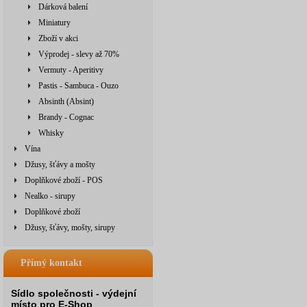
Dárková balení
Miniatury
Zboží v akci
Výprodej - slevy až 70%
Vermuty - Aperitivy
Pastis - Sambuca - Ouzo
Absinth (Absint)
Brandy - Cognac
Whisky
Vína
Džusy, šťávy a mošty
Doplňkové zboží - POS
Nealko - sirupy
Doplňkové zboží
Džusy, šťávy, mošty, sirupy
Přímý kontakt
Sídlo společnosti - výdejní
místo pro E-Shop