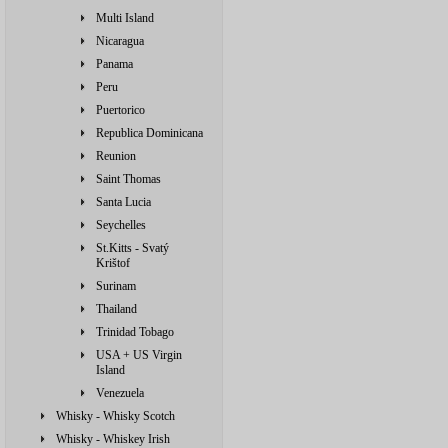
Multi Island
Nicaragua
Panama
Peru
Puertorico
Republica Dominicana
Reunion
Saint Thomas
Santa Lucia
Seychelles
St.Kitts - Svatý
Krištof
Surinam
Thailand
Trinidad Tobago
USA + US Virgin
Island
Venezuela
Whisky - Whisky Scotch
Whisky - Whiskey Irish