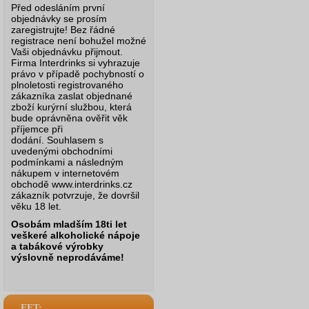
Před odesláním první
objednávky se prosím
zaregistrujte! Bez řádné
registrace není bohužel možné
Vaši objednávku přijmout.
Firma Interdrinks si vyhrazuje
právo v případě pochybností o
plnoletosti registrovaného
zákazníka zaslat objednané
zboží kurýrní službou, která
bude oprávněna ověřit věk
příjemce při
dodání.
Souhlasem s
uvedenými obchodními
podmínkami a následným
nákupem v internetovém
obchodě www.interdrinks.cz
zákazník potvrzuje, že dovršil
věku 18 let.
Osobám mladším 18ti let
veškeré alkoholické nápoje
a tabákové výrobky
výslovně neprodáváme!
EET: