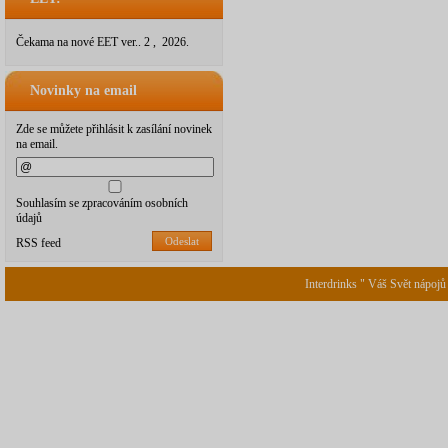
Čekama na nové EET ver.. 2 , 2026.
Novinky na email
Zde se můžete přihlásit k zasílání novinek
na email.
Souhlasím se zpracováním osobních
údajů
Odeslat
RSS feed
Interdrinks " Váš Svět nápojů