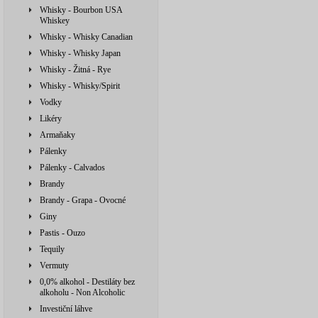
Whisky - Bourbon USA
Whiskey
Whisky - Whisky Canadian
Whisky - Whisky Japan
Whisky - Žitná - Rye
Whisky - Whisky/Spirit
Vodky
Likéry
Armaňaky
Pálenky
Pálenky - Calvados
Brandy
Brandy - Grapa - Ovocné
Giny
Pastis - Ouzo
Tequily
Vermuty
0,0% alkohol - Destiláty bez
alkoholu - Non Alcoholic
Investiční láhve