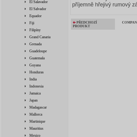
El Salavador
příjemně hřejivý rumový zá
El Salvador
Equador
PŘEDCHOZÍ
COMPANE
Fiji
PRODUKT
Filipíny
Grand Canaria
Grenada
Guadeloupe
Guatemala
Guyana
Honduras
India
Indonesia
Jamaica
Japan
Madagascar
Mallorca
Martinique
Mauritius
Mexico