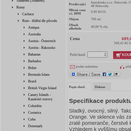
Amaretto (Amareto)
Interdrinks s.r.o. Nebovidy 1
Prodávající
48 Nebovidy
Rumy
Měrná cena
0.00
Kč/1L
vč. DPH
Cachaca
Objem
700
ml.
Rum - třídění dle původu
Obsah
40,00
% obj.
Antiqua
alkoholu
Australia
Cena
689,
Austria - Österreich
569,42 Kč 
Austria - Rakousko
Bahamas
KOU
Počet kusů
Barbados
poslat známému
při
Belize
Bermuda Islans
Brasil
Popis zboží
Diskuse
British Virgin Island
Canary Islands -
Kanárské ostrovy
Specifikace produkt
Columbia
Sladký, ovocný, silný. Tak
Costarica
Orange. Ve sklence vás zal
Cuba
zralé pomeranče, čerstvé k
Denemark
Vzhledem k vyššímu obsahu