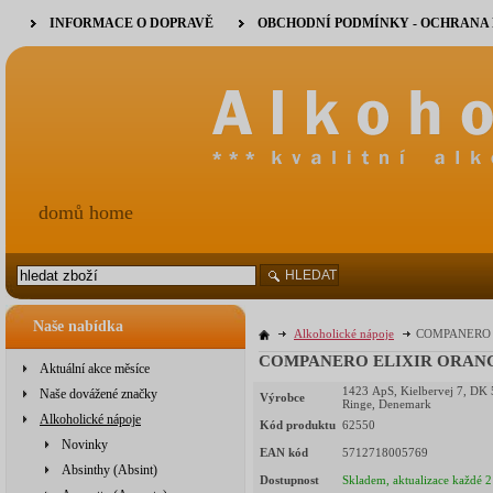
INFORMACE O DOPRAVĚ
OBCHODNÍ PODMÍNKY - OCHRANA
domů home
HLEDAT
Naše nabídka
Alkoholické nápoje
COMPANERO E
COMPANERO ELIXIR ORANGE 
Aktuální akce měsíce
1423 ApS, Kielbervej 7, DK
Naše dovážené značky
Výrobce
Ringe, Denemark
Alkoholické nápoje
Kód produktu
62550
Novinky
EAN kód
5712718005769
Absinthy (Absint)
Dostupnost
Skladem, aktualizace každé 2