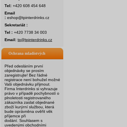
Tel:
+420 608 454 648
Email
:
eshop@tpinterdrinks.cz
Sekretariát :
Tel :
+420 7738 34 003
Email:
tp@tpinterdrinks.cz
Ochrana mladistvých
Před odesláním první
objednávky se prosím
zaregistrujte! Bez řádné
registrace není bohužel možné
Vaši objednávku přijmout.
Firma Interdrinks si vyhrazuje
právo v případě pochybností o
plnoletosti registrovaného
zákazníka zaslat objednané
zboží kurýrní službou, která
bude oprávněna ověřit věk
příjemce při
dodání.
Souhlasem s
uvedenými obchodními