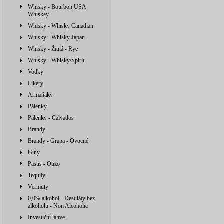
Whisky - Bourbon USA
Whiskey
Whisky - Whisky Canadian
Whisky - Whisky Japan
Whisky - Žitná - Rye
Whisky - Whisky/Spirit
Vodky
Likéry
Armaňaky
Pálenky
Pálenky - Calvados
Brandy
Brandy - Grapa - Ovocné
Giny
Pastis - Ouzo
Tequily
Vermuty
0,0% alkohol - Destiláty bez
alkoholu - Non Alcoholic
Investiční láhve