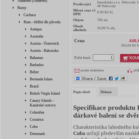
Amaretto (Amareto)
Interdrinks s.r.o. Nebovidy 
Prodávající
48 Nebovidy
Rumy
Měrná cena vč.
0.00
Kč/1L
DPH
Cachaca
Objem
700
ml.
Rum - třídění dle původu
Obsah
34,00
% obj.
Antiqua
alkoholu
Australia
Cena
440,
Austria - Österreich
363,64 Kč 
Austria - Rakousko
KOU
Bahamas
Počet kusů
Barbados
poslat známému
při
Belize
Bermuda Islans
Brasil
Popis zboží
Diskuse
British Virgin Island
Canary Islands -
Kanárské ostrovy
Specifikace produktu 
Columbia
dárkové balení se dv
Costarica
Charakteristika lahodného k
Cuba
Cuba
určují především naslád
Denemark