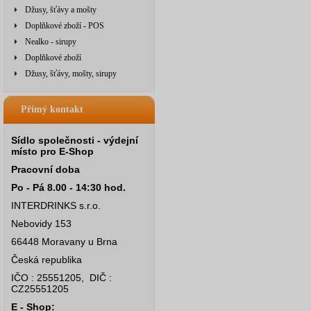
Džusy, šťávy a mošty
Doplňkové zboží - POS
Nealko - sirupy
Doplňkové zboží
Džusy, šťávy, mošty, sirupy
Přímý kontakt
Sídlo společnosti - výdejní
místo pro E-Shop
Pracovní doba
Po - Pá 8.00 - 14:30 hod.
INTERDRINKS s.r.o.
Nebovidy 153
66448 Moravany u Brna
Česká republika
IČO : 25551205, DIČ :
CZ25551205
E - Shop: