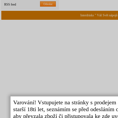
Odeslat
RSS feed
Interdrinks " Váš Svět nápojů
Varování! Vstupujete na stránky s prodejem 
starší 18ti let, seznámím se před odeslání
aby převzala zboží či přistupovala ke zde uv