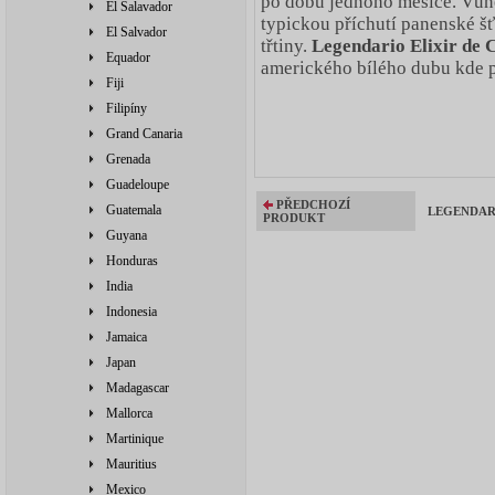
po dobu jednoho měsíce. Vůně
El Salavador
typickou příchutí panenské š
El Salvador
třtiny.
Legendario Elixir de 
Equador
amerického bílého dubu kde 
Fiji
Filipíny
Grand Canaria
Grenada
Guadeloupe
PŘEDCHOZÍ
Guatemala
LEGENDARIO
PRODUKT
Guyana
Honduras
India
Indonesia
Jamaica
Japan
Madagascar
Mallorca
Martinique
Mauritius
Mexico