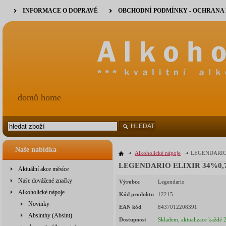
INFORMACE O DOPRAVĚ
OBCHODNÍ PODMÍNKY - OCHRANA
domů home
HLEDAT
Naše nabídka
Alkoholické nápoje
LEGENDARIO E
LEGENDARIO ELIXIR 34%0,7l 
Aktuální akce měsíce
Naše dovážené značky
Výrobce
Legendario
Alkoholické nápoje
Kód produktu
12215
Novinky
EAN kód
8437012208391
Absinthy (Absint)
Dostupnost
Skladem, aktualizace každé 