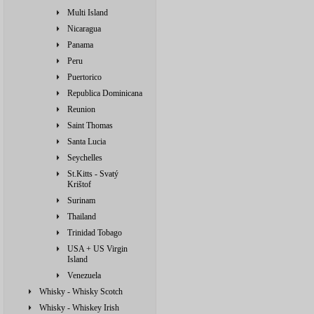
Multi Island
Nicaragua
Panama
Peru
Puertorico
Republica Dominicana
Reunion
Saint Thomas
Santa Lucia
Seychelles
St.Kitts - Svatý
Krištof
Surinam
Thailand
Trinidad Tobago
USA + US Virgin
Island
Venezuela
Whisky - Whisky Scotch
Whisky - Whiskey Irish