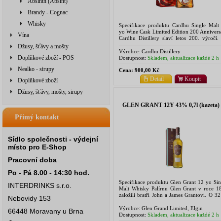
Absinth (Absint)
Brandy - Cognac
Whisky
Specifikace produktu Cardhu Single Malt
yo Wine Cask Limited Edition 200 Annivers
Vína
Cardhu Distillery slaví letos 200. výročí.
oslavu této příležitosti pořádá palírna akci
Džusy, šťávy a mošty
počest žen z Cardhu a...
Výrobce:
Cardhu Distillery
Doplňkové zboží - POS
Dostupnost:
Skladem, aktualizace každé 2 h
Nealko - sirupy
Cena:
900,00 Kč
Detail
Koupit
Doplňkové zboží
Džusy, šťávy, mošty, sirupy
GLEN GRANT 12Y 43% 0,7l (kazeta)
Přímý kontakt
Sídlo společnosti - výdejní
místo pro E-Shop
Pracovní doba
Po - Pá 8.00 - 14:30 hod.
Specifikace produktu Glen Grant 12 yo Sin
INTERDRINKS s.r.o.
Malt Whisky Palírnu Glen Grant v roce 1
založili bratři John a James Grantovi. O 32 
Nebovidy 153
později se do čela společnosti postavil Ja
"The Major" Grant,...
Výrobce:
Glen Grand Limited, Elgin
66448 Moravany u Brna
Road,Banffshire, Scotland
Dostupnost:
Skladem, aktualizace každé 2 h