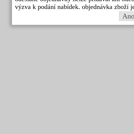
výzva k podání nabídek. objednávka zboží j
An