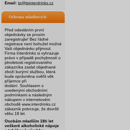
Email:
tp@tpinterdrinks.cz
Ochrana mladistvých
Před odesláním první
objednávky se prosím
zaregistrujte! Bez řádné
registrace není bohužel možné
Vaši objednávku přijmout.
Firma Interdrinks si vyhrazuje
právo v případě pochybností o
plnoletosti registrovaného
zákazníka zaslat objednané
zboží kurýrní službou, která
bude oprávněna ověřit věk
příjemce při
dodání.
Souhlasem s
uvedenými obchodními
podmínkami a následným
nákupem v internetovém
obchodě www.interdrinks.cz
zákazník potvrzuje, že dovršil
věku 18 let.
Osobám mladším 18ti let
veškeré alkoholické nápoje