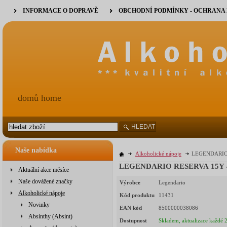
INFORMACE O DOPRAVĚ
OBCHODNÍ PODMÍNKY - OCHRANA
domů home
HLEDAT
Naše nabídka
Alkoholické nápoje
LEGENDARIO R
LEGENDARIO RESERVA 15Y 40
Aktuální akce měsíce
Naše dovážené značky
Výrobce
Legendario
Alkoholické nápoje
Kód produktu
11431
Novinky
EAN kód
8500000038086
Absinthy (Absint)
Dostupnost
Skladem, aktualizace každé 