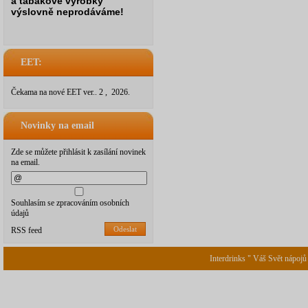
a tabákové výrobky
výslovně neprodáváme!
EET:
Čekama na nové EET ver.. 2 , 2026.
Novinky na email
Zde se můžete přihlásit k zasílání novinek
na email.
Souhlasím se zpracováním osobních
údajů
Odeslat
RSS feed
Interdrinks " Váš Svět nápojů