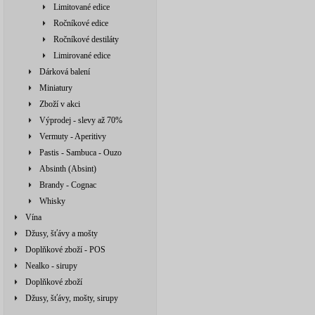
Limitované edice
Ročníkové edice
Ročníkové destiláty
Limirované edice
Dárková balení
Miniatury
Zboží v akci
Výprodej - slevy až 70%
Vermuty - Aperitivy
Pastis - Sambuca - Ouzo
Absinth (Absint)
Brandy - Cognac
Whisky
Vína
Džusy, šťávy a mošty
Doplňkové zboží - POS
Nealko - sirupy
Doplňkové zboží
Džusy, šťávy, mošty, sirupy