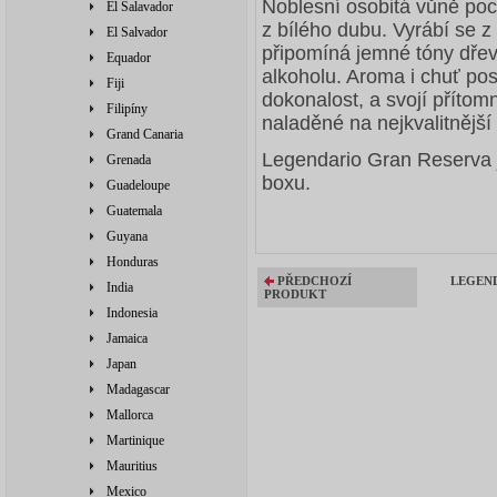
Noblesní osobitá vůně po
El Salavador
z bílého dubu. Vyrábí se 
El Salvador
připomíná jemné tóny dřev
Equador
alkoholu. Aroma i chuť pos
Fiji
dokonalost, a svojí přítom
Filipíny
naladěné na nejkvalitnějš
Grand Canaria
Legendario Gran Reserva
Grenada
boxu.
Guadeloupe
Guatemala
Guyana
Honduras
PŘEDCHOZÍ
LEGEND
India
PRODUKT
Indonesia
Jamaica
Japan
Madagascar
Mallorca
Martinique
Mauritius
Mexico