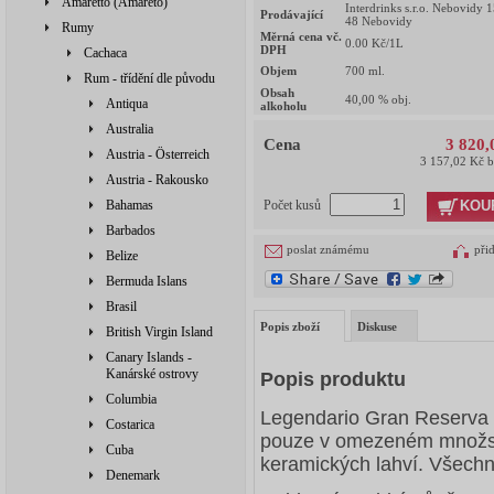
Amaretto (Amareto)
Interdrinks s.r.o. Nebovidy 
Prodávající
48 Nebovidy
Rumy
Měrná cena vč.
0.00
Kč/1L
DPH
Cachaca
Objem
700
ml.
Rum - třídění dle původu
Obsah
40,00
% obj.
Antiqua
alkoholu
Australia
Cena
3 820,
Austria - Österreich
3 157,02 Kč 
Austria - Rakousko
KOU
Bahamas
Počet kusů
Barbados
poslat známému
při
Belize
Bermuda Islans
Brasil
Popis zboží
Diskuse
British Virgin Island
Canary Islands -
Kanárské ostrovy
Popis produktu
Columbia
Legendario Gran Reserva 
Costarica
pouze v omezeném množstv
Cuba
keramických lahví. Všechny
Denemark