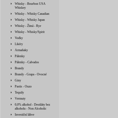
Whisky - Bourbon USA
Whiskey
Whisky - Whisky Canadian
Whisky - Whisky Japan
Whisky - Žitná - Rye
Whisky - Whisky/Spirit
Vodky
Likéry
Armaňaky
Pálenky
Pálenky - Calvados
Brandy
Brandy - Grapa - Ovocné
Giny
Pastis - Ouzo
Tequily
Vermuty
0,0% alkohol - Destiláty bez
alkoholu - Non Alcoholic
Investiční láhve