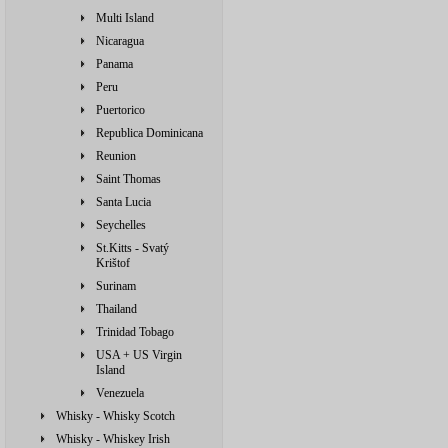
Multi Island
Nicaragua
Panama
Peru
Puertorico
Republica Dominicana
Reunion
Saint Thomas
Santa Lucia
Seychelles
St.Kitts - Svatý
Krištof
Surinam
Thailand
Trinidad Tobago
USA + US Virgin
Island
Venezuela
Whisky - Whisky Scotch
Whisky - Whiskey Irish