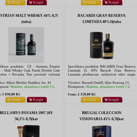
Detail
Koupit
Detail
Koupit
STRIAN MALT WHISKY 44% 0,7l
BACARDI GRAN RESERVA
(tuba)
LIMITADA 40%1l(tuba
ifikace produktu CZ - Austrian Empire
Specifikace produktu BACARDI Gran Reserva
 – Malt Whisky Cask Finish Double Cask
Limitada 1L 40% Bacardi Gran Reserva
ection • Novinka Tato precizně vybraná
Limitada představuje exkluzivní edici single
nejkvalitnějších destilátů z cukrové třtiny
cask rumů od značky Bacardi. Po destilaci je
zejících z...
tento rum minimálně 15 let uložen...
bce:
Albert Michler Distillery Int. 44
Výrobce:
Bacardi GmbH, Alter Postweg 13,
 Belgrave Road, Bristol, UK
Buxtehude, Germany
pnost:
Skladem, aktualizace každé 2 h
Dostupnost:
Skladem, aktualizace každé 2 h
:
1 030,00 Kč
Cena:
2 150,00 Kč
Detail
Koupit
Detail
Koupit
BELLAMYS PANAMA 1997 26Y
BRUGAL COLECCION
56,3% 0,7l(kar
VISIONARIA 45% 0,7l(kar