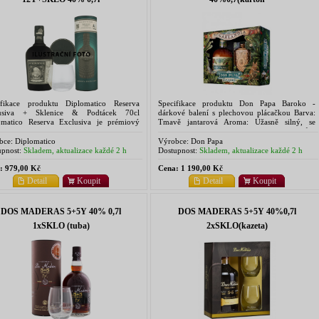
ifikace produktu Diplomatico Reserva
Specifikace produktu Don Papa Baroko -
usiva + Sklenice & Podtácek 70cl
dárkové balení s plechovou plácačkou Barva:
omatico Reserva Exclusiva je prémiový
Tmavě jantarová Aroma: Úžasně silný, se
zuelský rum, známý svým bohatým a
silnými vanilkovými tóny, nádechem citrusů a
lexním chuťovým profilem s tóny...
sladkého dubu Chuť: ...
bce:
Diplomatico
Výrobce:
Don Papa
pnost:
Skladem, aktualizace každé 2 h
Dostupnost:
Skladem, aktualizace každé 2 h
:
979,00 Kč
Cena:
1 190,00 Kč
Detail
Koupit
Detail
Koupit
DOS MADERAS 5+5Y 40% 0,7l
DOS MADERAS 5+5Y 40%0,7l
1xSKLO (tuba)
2xSKLO(kazeta)