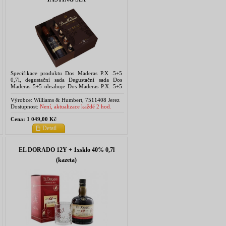
Specifikace produktu Dos Maderas P.X .5+5
0,7l, degustační sada Degustační sada Dos
Maderas 5+5 obsahuje Dos Maderas P.X. 5+5
0,7l a čtyři lahvičky 2,2 cl. Jsou to vzorky
všech...
Výrobce:
Williams & Humbert, 7511408 Jerez
de la Frontera, Spain
Dostupnost:
Není, aktualizace každé 2 hod.
Cena:
1 049,00 Kč
Detail
EL DORADO 12Y + 1xsklo 40% 0,7l
(kazeta)