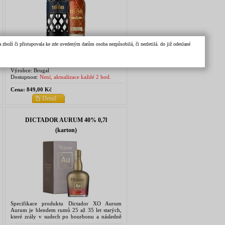
Specifikace produktu Brugal 1888 Ron Reserva
zboží či přistupovala ke zde uvedeným datům osoba nezpůsobilá, či nezletilá. do již odeslané
Doblemente Aejado – Dvakrát zrající rum s
noblesou Brugal 1888 je výjimečný rum, který
vzniká pečlivým procesem dvojího zrání –
nejprve v sudech po...
Výrobce:
Brugal
Dostupnost:
Není, aktualizace každé 2 hod.
Cena:
849,00 Kč
Detail
DICTADOR AURUM 40% 0,7l
(karton)
Specifikace produktu Dictador XO Aurum
Aurum je blendem rumů 25 až 35 let starých,
které zrály v sudech po bourbonu a následně
v sudech po sherry. Vytvořen byl jako pocta