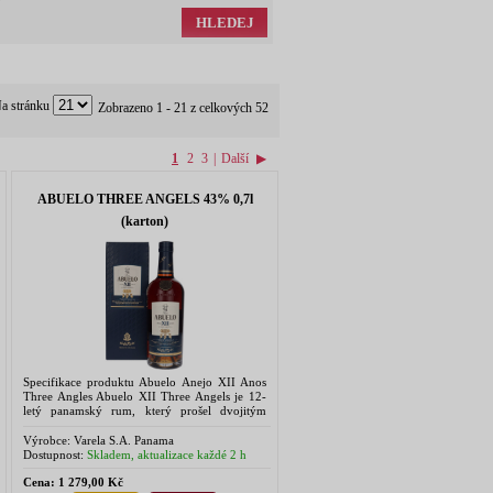
HLEDEJ
a stránku
Zobrazeno 1 - 21 z celkových 52
1
2
3
|
Další
▶
ABUELO THREE ANGELS 43% 0,7l
(karton)
Specifikace produktu Abuelo Anejo XII Anos
Three Angles Abuelo XII Three Angels je 12-
letý panamský rum, který prošel dvojitým
zráním, které obohatilo jeho aromatickou
paletu. Ron Abuelo Anejo XII Anos...
Výrobce:
Varela S.A. Panama
Dostupnost:
Skladem, aktualizace každé 2 h
Cena:
1 279,00 Kč