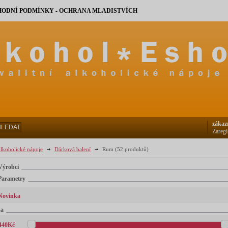
ODNÍ PODMÍNKY - OCHRANA MLADISTVÍCH
zákaz
HLEDAT
Zaregi
lkoholické nápoje
Dárková balení
Rum
(52 produktů)
Výrobci
Parametry
Novinka
na
440
Kč