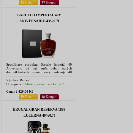
Detail
Koupit
BARCELO IMPERIAL 40Y
ANIVERSARIO 43%0.7l
Specifikace produktu Barcelo Imperial 40
Aniversario 22 letá směs velmi starých
dominikánských rumů, který oslavuje 40
výročí vytvoření prvních rumů Barcelo
Imperial. Celkem bylo vyrobeno 15.000 kusů,
Výrobce:
Barceló
po...
Dostupnost:
Skladem, aktualizace každé 2 h
Cena:
2 420,00 Kč
Detail
Koupit
BRUGAL GRAN RESERVA 1888
LUCERNA 40%0,7l