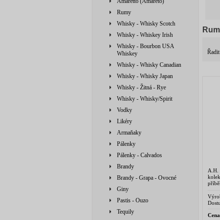
Amaretto (Amareto)
Rumy
Whisky - Whisky Scotch
Rum
Whisky - Whiskey Irish
Whisky - Bourbon USA
Řadit
Whiskey
Whisky - Whisky Canadian
Whisky - Whisky Japan
Whisky - Žitná - Rye
Whisky - Whisky/Spirit
Vodky
Likéry
Armaňaky
Pálenky
Pálenky - Calvados
Brandy
A.H.
kole
Brandy - Grapa - Ovocné
příb
Giny
A.H. 
– je 
Výro
Pastis - Ouzo
Drag
Dostu
Tequily
Cena