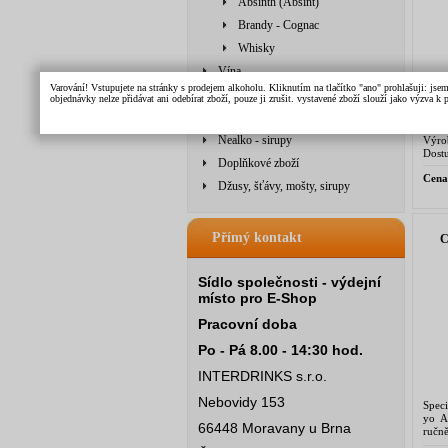
Absinth (Absint)
Brandy - Cognac
Whisky
Vína
Spec
Varování! Vstupujete na stránky s prodejem alkoholu. Kliknutím na tlačítko "ano" prohlašuji: jse
Džusy, šťávy a mošty
objednávky nelze přidávat ani odebírat zboží, pouze ji zrušit. vystavené zboží slouží jako výzva 
1997
cask
Doplňkové zboží - POS
zákla
let v..
Nealko - sirupy
Výro
9076
Dostu
Doplňkové zboží
Cena
Džusy, šťávy, mošty, sirupy
Přímý kontakt
C
Sídlo společnosti - výdejní
místo pro E-Shop
Pracovní doba
Po - Pá 8.00 - 14:30 hod.
INTERDRINKS s.r.o.
Nebovidy 153
Spec
yo A
66448 Moravany u Brna
ručn
Salva