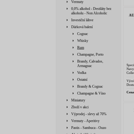
Vermuty
0,0% alkohol - Destiláty bez
alkoholu - Non Alcoholic
AU
Investiční láhve
Dárková balení
Cognac
Whisky
Rum
Champagne, Porto
Brandy, Calvados,
Spec
Armagnac
Navy
Vodka
Coll
směs 
Ostatní
pochá
Výro
Upper
Dostu
Brandy & Cognac
Cena
Champagne & Víno
Miniatury
Zboží v akci
Výprodej - slevy až 70%
Vermuty - Aperitivy
Pastis - Sambuca - Ouzo