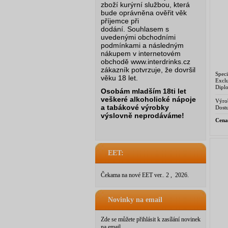
zboží kurýrní službou, která
bude oprávněna ověřit věk
příjemce při
dodání.
Souhlasem s
uvedenými obchodními
podmínkami a následným
nákupem v internetovém
obchodě www.interdrinks.cz
zákazník potvrzuje, že dovršil
Spec
věku 18 let.
Excl
Dipl
Osobám mladším 18ti let
vene
veškeré alkoholické nápoje
komp
Výro
a tabákové výrobky
Dostu
výslovně neprodáváme!
Cena
EET:
Čekama na nové EET ver.. 2 , 2026.
Novinky na email
Zde se můžete přihlásit k zasílání novinek
na email.