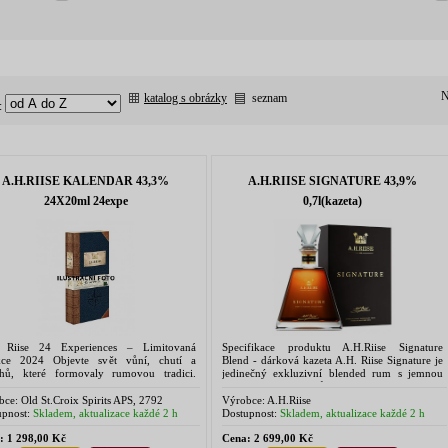
N
katalog s obrázky
seznam
:
A.H.RIISE KALENDAR 43,3%
A.H.RIISE SIGNATURE 43,9%
24X20ml 24expe
0,7l(kazeta)
 Riise 24 Experiences – Limitovaná
Specifikace produktu A.H.Riise Signature
kce 2024 Objevte svět vůní, chutí a
Blend - dárková kazeta A.H. Riise Signature je
ěhů, které formovaly rumovou tradici.
jedinečný exkluzivní blended rum s jemnou
Riise 24 Experiences není jen dárkový set
chutí a osvěžující vůní. Je vyroben ze směsi
to sběratelská výprava napříč...
těch nejlepších a...
bce:
Old St.Croix Spirits APS, 2792
Výrobce:
A.H.Riise
or, Denmark
pnost:
Skladem, aktualizace každé 2 h
Dostupnost:
Skladem, aktualizace každé 2 h
:
1 298,00 Kč
Cena:
2 699,00 Kč