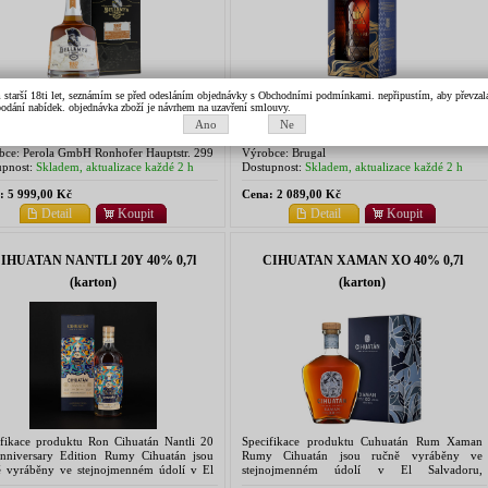
ifikace produktu Bellamys Reserve Rum
Specifikace produktu Brugal Rum Colección
m starší 18ti let, seznámím se před odesláním objednávky s Obchodními podmínkami. nepřipustím, aby převzala 
k podání nabídek. objednávka zboží je návrhem na uzavření smlouvy.
 Panama Single Cask Tento vintage single
Visionaria Zakladatel značky Don Andrés
 z Panamy byl vyroben v srpnu 1997 na
Brugal, narozený ve Španělsku, byl ambiciózní
Ano
Ne
dě melasy v destilerii Don José. Zrálo 26
a dobrodružný. Přitahovaly ho možnosti, které
.
nabízela...
bce:
Perola GmbH Ronhofer Hauptstr. 299
Výrobce:
Brugal
5 Fürth
pnost:
Skladem, aktualizace každé 2 h
Dostupnost:
Skladem, aktualizace každé 2 h
:
5 999,00 Kč
Cena:
2 089,00 Kč
Detail
Koupit
Detail
Koupit
IHUATAN NANTLI 20Y 40% 0,7l
CIHUATAN XAMAN XO 40% 0,7l
(karton)
(karton)
ifikace produktu Ron Cihuatán Nantli 20
Specifikace produktu Cuhuatán Rum Xaman
nniversary Edition Rumy Cihuatán jsou
Rumy Cihuatán jsou ručně vyráběny ve
ě vyráběny ve stejnojmenném údolí v El
stejnojmenném údolí v El Salvadoru,
doru, v destilerii, jež byla založena roku
v destilerii, jež byla založena roku 2004 a je