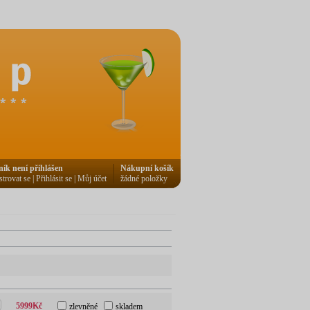
ník není přihlášen
Nákupní košík
strovat se
|
Přihlásit se
|
Můj účet
žádné položky
5999
Kč
zlevněné
skladem