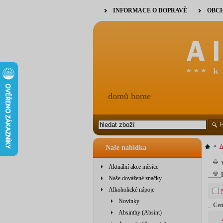
INFORMACE O DOPRAVĚ
OBCH
domů home
A
Naše nabídka
Aktuální akce měsíce
Naše dovážené značky
Alkoholické nápoje
Novinky
Ce
Absinthy (Absint)