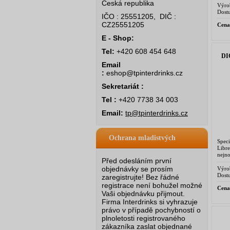
Česká republika
2004 
Výro
Salva
Dostu
IČO : 25551205, DIČ :
CZ25551205
Cena
E - Shop:
Tel:
+420 608 454 648
DI
Email
:
eshop@tpinterdrinks.cz
Sekretariát :
Tel :
+420 7738 34 003
Email:
tp@tpinterdrinks.cz
Ochrana mladistvých
Spec
Libr
nejno
Před odesláním první
mast
lyric
objednávky se prosím
Výro
Dostu
zaregistrujte! Bez řádné
registrace není bohužel možné
Cena
Vaši objednávku přijmout.
Firma Interdrinks si vyhrazuje
právo v případě pochybností o
plnoletosti registrovaného
zákazníka zaslat objednané