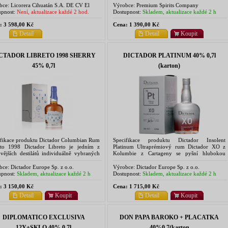
a je...
jedinou palírnou v zemi...
bce:
Licorera Cihuatán S.A. DE CV El
Výrobce:
Premium Spirits Company
dor, Centroamerica
pnost:
Není, aktualizace každé 2 hod.
Dostupnost:
Skladem, aktualizace každé 2 h
:
3 598,00 Kč
Cena:
1 390,00 Kč
Detail
Detail
Koupit
CTADOR LIBRETO 1998 SHERRY
DICTADOR PLATINUM 40% 0,7l
45% 0,7l
(karton)
ifikace produktu Dictador Columbian Rum
Specifikace produktu Dictador Insolent
eto 1998 Dictador Libreto je jedním z
Platinum Ultraprémiový rum Dictador XO z
vějších destilátů individuálně vybraných
Kolumbie z Cartageny se pyšní hlubokou
er blenderem Hernanem Parrou. Toto
mahagonovou barvou s diamantovými odlesky.
ké mistrovské dílo chuti,...
Omámí Vás luxusním buketem...
bce:
Dictador Europe Sp. z o.o.
Výrobce:
Dictador Europe Sp. z o.o.
pnost:
Skladem, aktualizace každé 2 h
Dostupnost:
Skladem, aktualizace každé 2 h
:
3 150,00 Kč
Cena:
1 715,00 Kč
Detail
Koupit
Detail
Koupit
DIPLOMATICO EXCLUSIVA
DON PAPA BAROKO + PLACATKA
12Y+SKLO 40% 0,7l
40%0,7(karton