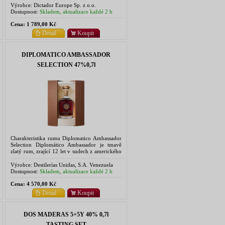
dlouhotrvající...
Výrobce:
Dictador Europe Sp. z o.o.
Dostupnost:
Skladem, aktualizace každé 2 h
Cena:
1 789,00 Kč
Detail
Koupit
DIPLOMATICO AMBASSADOR
SELECTION 47%0,7l
Charakteristika rumu Diplomatico Ambassador
Selection Diplomático Ambassador je tmavě
zlatý rum, zrající 12 let v sudech z amerického
bílého dubu, po americkém bourbonu
bourbon. Následně zraje ještě 2...
Výrobce:
Destilerías Unidas, S.A. Venezuela
Dostupnost:
Skladem, aktualizace každé 2 h
Cena:
4 570,00 Kč
Detail
Koupit
DOS MADERAS 5+5Y 40% 0,7l
TASTING SET