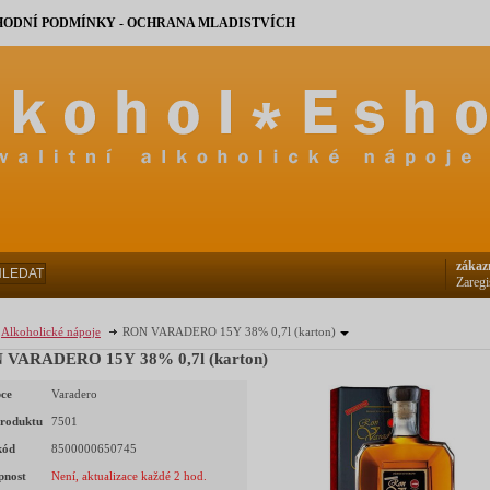
ODNÍ PODMÍNKY - OCHRANA MLADISTVÍCH
zákaz
HLEDAT
Zaregi
Alkoholické nápoje
RON VARADERO 15Y 38% 0,7l (karton)
 VARADERO 15Y 38% 0,7l (karton)
ce
Varadero
roduktu
7501
kód
8500000650745
pnost
Není, aktualizace každé 2 hod.