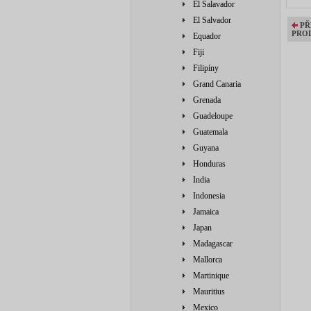
El Salavador
El Salvador
PŘ
PRO
Equador
Fiji
Filipíny
Grand Canaria
Grenada
Guadeloupe
Guatemala
Guyana
Honduras
India
Indonesia
Jamaica
Japan
Madagascar
Mallorca
Martinique
Mauritius
Mexico