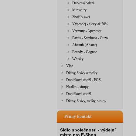
Dárková balení
Miniatury
Zboží v akci
Výprodej - slevy až 70%
Vermuty - Aperitivy
Pastis - Sambuca - Ouzo
Absinth (Absint)
Brandy - Cognac
Whisky
Vína
Džusy, šťávy a mošty
Doplňkové zboží - POS
Nealko - sirupy
Doplňkové zboží
Džusy, šťávy, mošty, sirupy
Přímý kontakt
Sídlo společnosti - výdejní
místo pro E-Shop