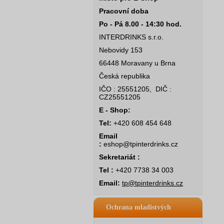
Pracovní doba
Po - Pá 8.00 - 14:30 hod.
INTERDRINKS s.r.o.
Nebovidy 153
66448 Moravany u Brna
Česká republika
IČO : 25551205, DIČ :
CZ25551205
E - Shop:
Tel:
+420 608 454 648
Email
:
eshop@tpinterdrinks.cz
Sekretariát :
Tel :
+420 7738 34 003
Email:
tp@tpinterdrinks.cz
Ochrana mladistvých