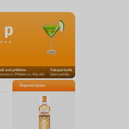
ník není přihlášen
Nákupní košík
strovat se
|
Přihlásit se
|
Můj účet
žádné položky
Doporučujeme