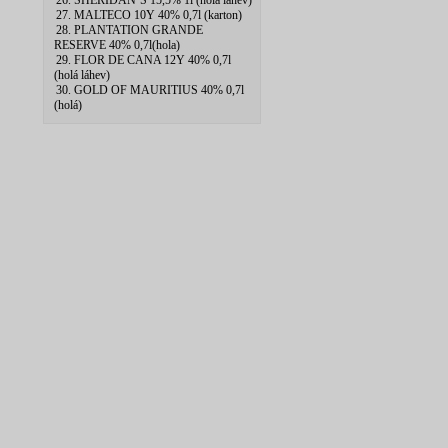
26. SHERIDAN`S 15,5% 1l (hola lahev)
27. MALTECO 10Y 40% 0,7l (karton)
28. PLANTATION GRANDE
RESERVE 40% 0,7l(hola)
29. FLOR DE CANA 12Y 40% 0,7l
(holá láhev)
30. GOLD OF MAURITIUS 40% 0,7l
(holá)