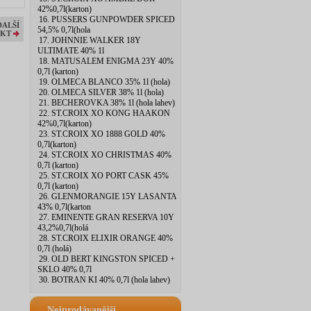
42%0,7l(karton)
16. PUSSERS GUNPOWDER SPICED
DALŠÍ
54,5% 0,7l(hola
KT
17. JOHNNIE WALKER 18Y
ULTIMATE 40% 1l
18. MATUSALEM ENIGMA 23Y 40%
0,7l (karton)
19. OLMECA BLANCO 35% 1l (hola)
20. OLMECA SILVER 38% 1l (hola)
21. BECHEROVKA 38% 1l (hola lahev)
22. ST.CROIX XO KONG HAAKON
42%0,7l(karton)
23. ST.CROIX XO 1888 GOLD 40%
0,7l(karton)
24. ST.CROIX XO CHRISTMAS 40%
0,7l (karton)
25. ST.CROIX XO PORT CASK 45%
0,7l (karton)
26. GLENMORANGIE 15Y LASANTA
43% 0,7l(karton
27. EMINENTE GRAN RESERVA 10Y
43,2%0,7l(holá
28. ST.CROIX ELIXIR ORANGE 40%
0,7l (holá)
29. OLD BERT KINGSTON SPICED +
SKLO 40% 0,7l
30. BOTRAN KI 40% 0,7l (hola lahev)
Nejprodávanější