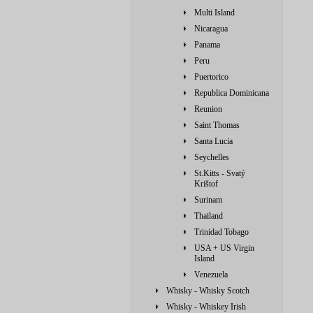
Multi Island
Nicaragua
Panama
Peru
Puertorico
Republica Dominicana
Reunion
Saint Thomas
Santa Lucia
Seychelles
St.Kitts - Svatý
Krištof
Surinam
Thailand
Trinidad Tobago
USA + US Virgin
Island
Venezuela
Whisky - Whisky Scotch
Whisky - Whiskey Irish