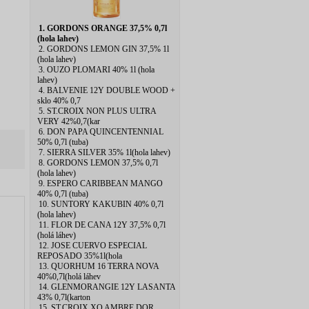
1. GORDONS ORANGE 37,5% 0,7l
(hola lahev)
2. GORDONS LEMON GIN 37,5% 1l
(hola lahev)
3. OUZO PLOMARI 40% 1l (hola
lahev)
4. BALVENIE 12Y DOUBLE WOOD +
sklo 40% 0,7
5. ST.CROIX NON PLUS ULTRA
VERY 42%0,7(kar
6. DON PAPA QUINCENTENNIAL
50% 0,7l (tuba)
7. SIERRA SILVER 35% 1l(hola lahev)
8. GORDONS LEMON 37,5% 0,7l
(hola lahev)
9. ESPERO CARIBBEAN MANGO
40% 0,7l (tuba)
10. SUNTORY KAKUBIN 40% 0,7l
(hola lahev)
11. FLOR DE CANA 12Y 37,5% 0,7l
(holá láhev)
12. JOSE CUERVO ESPECIAL
REPOSADO 35%1l(hola
13. QUORHUM 16 TERRA NOVA
40%0,7l(holá láhev
14. GLENMORANGIE 12Y LASANTA
43% 0,7l(karton
15. ST.CROIX XO AMBRE DOR