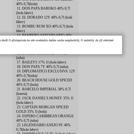
40% 0,7l(hola)
11. DON PAPA BAROKO 40% 0,7l
(hola lahev)
12. EL DORADO 12Y 40% 0,7l (holá
láhev)
13. BUMBU RUM XO 40% 0,7l (hola
lahev)
14. PAMPERO ANIVERSARIO 40%
0,7l (pytlik)
zboží či přistupovala ke zde uvedeným datům osoba nezpůsobilá, či nezletilá. do již odeslané
15. PLANTERAY 20th ANNIV
2xSKLO 40% 0.7l
16. BUMBU ORIGINAL 40% 0,7l
(tuba)
17. BAILEYS 17% 1l (hola lahev)
18. DON PAPA 7Y 40% 0,7l (tuba)
19. DIPLOMATICO EXCLUSIVA˙12Y
40% 0,7l(tuba)
20. BEACH HOUSE GOLD SPICED
40% 0,7l (hola)
21. BARCELO IMPERIAL 38% 0,7l
(kazeta)
22. JACK DANIEL'S HONEY 35% 1l
(hola lahev)
23. CAPTAIN MORGAN SPICED
GOLD 35% 1l (hola)
24. ESPERO CARIBBEAN ORANGE
40% 0,7l (tuba)
25. LEGENDARIO ANEJO 9Y 40%
0,7l(hola lahev)