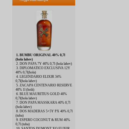
1. BUMBU ORIGINAL 40% 0,7l
(hola lahev)
2. DON PAPA 7Y 40% 0,7l (hola lahev)
3. DIPLOMATICO EXCLUSIVA 12Y
40% 0,7l(hola)
4. LEGENDARIO ELIXIR 34%
0,7l(hola lahev)
5. ZACAPA CENTENARIO RESERVE
40% 1l (holá)
6. BLUE MAURITIUS GOLD 40%
0,7l(hola lahev)
7. DON PAPA MASSKARA 40% 0,7l
(hola lahev)
8. DOS MADERAS 5+5Y PX 40% 0,7l
(tuba)
9. ESPERO COCONUT & RUM 40%
0,7l (tuba)
10. SANTOS DUMONT XO ELIXIR