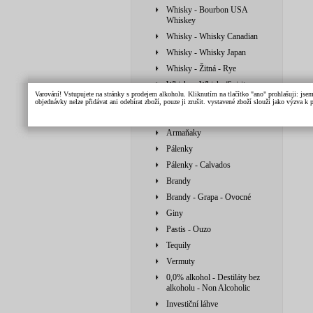
Whisky - Bourbon USA
Whiskey
Whisky - Whisky Canadian
Whisky - Whisky Japan
Whisky - Žitná - Rye
Whisky - Whisky/Spirit
Varování! Vstupujete na stránky s prodejem alkoholu. Kliknutím na tlačítko "ano" prohlašuji: jse
Vodky
objednávky nelze přidávat ani odebírat zboží, pouze ji zrušit. vystavené zboží slouží jako výzva 
Likéry
Armaňaky
Pálenky
Pálenky - Calvados
Brandy
Brandy - Grapa - Ovocné
Giny
Pastis - Ouzo
Tequily
Vermuty
0,0% alkohol - Destiláty bez
alkoholu - Non Alcoholic
Investiční láhve