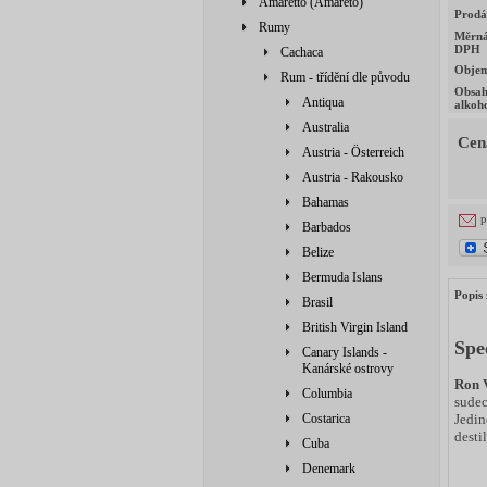
Amaretto (Amareto)
Prodá
Rumy
Měrná
DPH
Cachaca
Obje
Rum - třídění dle původu
Obsa
Antiqua
alkoh
Australia
Cen
Austria - Österreich
Austria - Rakousko
Bahamas
p
Barbados
Belize
Bermuda Islans
Popis 
Brasil
British Virgin Island
Spe
Canary Islands -
Kanárské ostrovy
Ron 
Columbia
sudec
Jedin
Costarica
desti
Cuba
Denemark