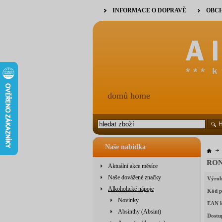
INFORMACE O DOPRAVĚ
OBCH
domů home
Naše nabídka
RON
Aktuální akce měsíce
Naše dovážené značky
Výrob
Alkoholické nápoje
Kód p
Novinky
EAN 
Absinthy (Absint)
Dostu