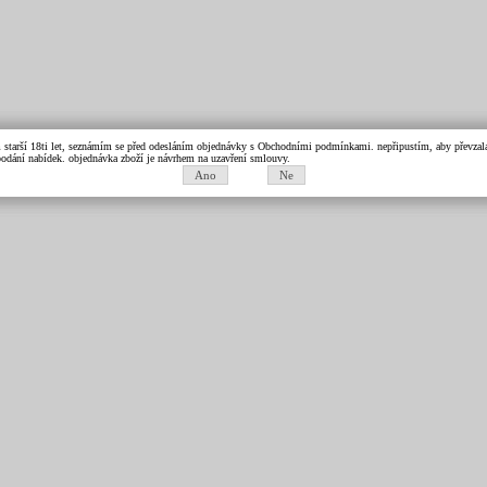
m starší 18ti let, seznámím se před odesláním objednávky s Obchodními podmínkami. nepřipustím, aby převzala 
k podání nabídek. objednávka zboží je návrhem na uzavření smlouvy.
Ano
Ne