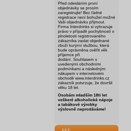
Před odesláním první
objednávky se prosím
zaregistrujte! Bez řádné
registrace není bohužel možné
Vaši objednávku přijmout.
Firma Interdrinks si vyhrazuje
právo v případě pochybností o
plnoletosti registrovaného
zákazníka zaslat objednané
zboží kurýrní službou, která
bude oprávněna ověřit věk
příjemce při
dodání.
Souhlasem s
uvedenými obchodními
podmínkami a následným
nákupem v internetovém
obchodě www.interdrinks.cz
zákazník potvrzuje, že dovršil
věku 18 let.
Osobám mladším 18ti let
veškeré alkoholické nápoje
a tabákové výrobky
výslovně neprodáváme!
EET: