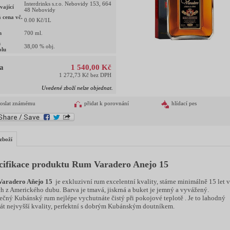
Interdrinks s.r.o. Nebovidy 153, 664
vající
48 Nebovidy
 cena vč.
0.00
Kč/1L
m
700
ml.
h
38,00
% obj.
olu
a
1 540,00 Kč
1 272,73 Kč bez DPH
Uvedené zboží nelze objednat.
oslat známému
přidat k porovnání
hlídací pes
zboží
cifikace produktu Rum Varadero Anejo 15
Varadero Aňejo 15
je exkluzivní rum excelentní kvality, stárne minimálně 15 let v
h z Amerického dubu. Barva je tmavá, jiskrná a buket je jemný a vyvážený.
ečný Kubánský rum nejlépe vychutnáte čistý při pokojové teplotě . Je to lahodný
lát nejvyšší kvality, perfektní s dobrým Kubánským doutníkem.