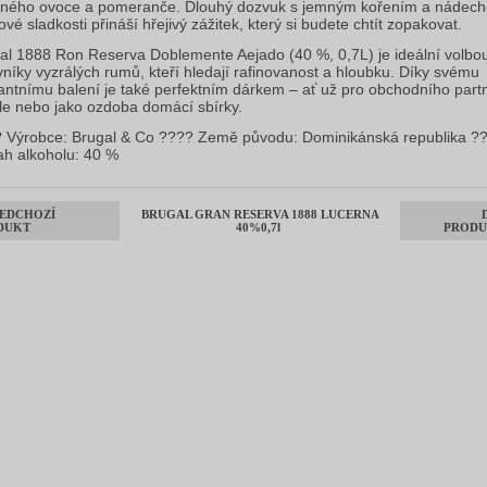
ného ovoce a pomeranče. Dlouhý dozvuk s jemným kořením a nádec
vé sladkosti přináší hřejivý zážitek, který si budete chtít zopakovat.
al 1888 Ron Reserva Doblemente Aejado (40 %, 0,7L) je ideální volbo
vníky vyzrálých rumů, kteří hledají rafinovanost a hloubku. Díky svému
antnímu balení je také perfektním dárkem – ať už pro obchodního part
ele nebo jako ozdoba domácí sbírky.
 Výrobce: Brugal & Co ???? Země původu: Dominikánská republika ?
h alkoholu: 40 %
EDCHOZÍ
BRUGAL GRAN RESERVA 1888 LUCERNA
DUKT
40%0,7l
PRODU