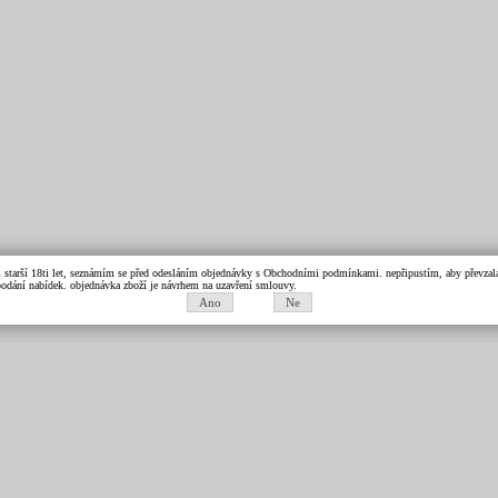
m starší 18ti let, seznámím se před odesláním objednávky s Obchodními podmínkami. nepřipustím, aby převzala 
k podání nabídek. objednávka zboží je návrhem na uzavření smlouvy.
Ano
Ne