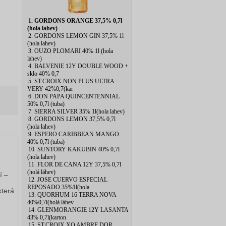
1. GORDONS ORANGE 37,5% 0,7l
(hola lahev)
2. GORDONS LEMON GIN 37,5% 1l
(hola lahev)
3. OUZO PLOMARI 40% 1l (hola
lahev)
4. BALVENIE 12Y DOUBLE WOOD +
sklo 40% 0,7
5. ST.CROIX NON PLUS ULTRA
VERY 42%0,7(kar
6. DON PAPA QUINCENTENNIAL
50% 0,7l (tuba)
7. SIERRA SILVER 35% 1l(hola lahev)
8. GORDONS LEMON 37,5% 0,7l
(hola lahev)
9. ESPERO CARIBBEAN MANGO
40% 0,7l (tuba)
10. SUNTORY KAKUBIN 40% 0,7l
(hola lahev)
11. FLOR DE CANA 12Y 37,5% 0,7l
(holá láhev)
í –
12. JOSE CUERVO ESPECIAL
REPOSADO 35%1l(hola
která
13. QUORHUM 16 TERRA NOVA
40%0,7l(holá láhev
14. GLENMORANGIE 12Y LASANTA
43% 0,7l(karton
15. ST.CROIX XO AMBRE DOR