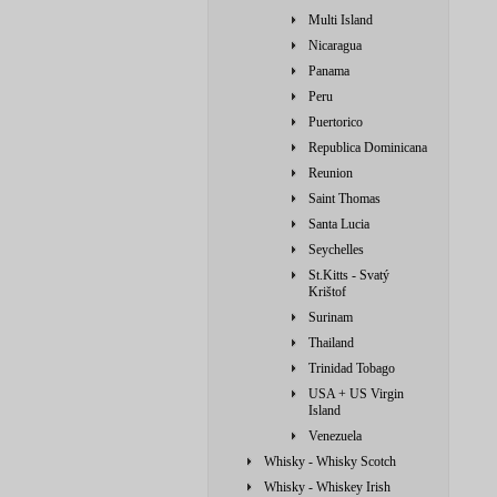
Multi Island
Nicaragua
Panama
Peru
Puertorico
Republica Dominicana
Reunion
Saint Thomas
Santa Lucia
Seychelles
St.Kitts - Svatý
Krištof
Surinam
Thailand
Trinidad Tobago
USA + US Virgin
Island
Venezuela
Whisky - Whisky Scotch
Whisky - Whiskey Irish