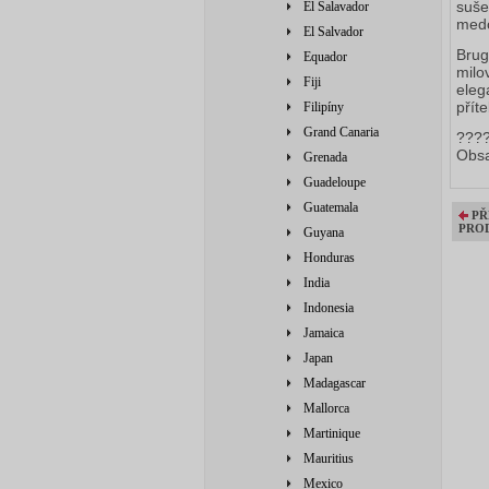
suše
El Salavador
medo
El Salvador
Brug
Equador
milo
Fiji
eleg
přít
Filipíny
Grand Canaria
????
Obsa
Grenada
Guadeloupe
Guatemala
PŘ
PRO
Guyana
Honduras
India
Indonesia
Jamaica
Japan
Madagascar
Mallorca
Martinique
Mauritius
Mexico