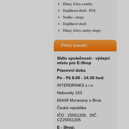
Džusy, šťávy a mošty
Doplňkové zboží - POS
Nealko - sirupy
Doplňkové zboží
Džusy, šťávy, mošty, sirupy
Přímý kontakt
Sídlo společnosti - výdejní
místo pro E-Shop
Pracovní doba
Po - Pá 8.00 - 14:30 hod.
INTERDRINKS s.r.o.
Nebovidy 153
66448 Moravany u Brna
Česká republika
IČO : 25551205, DIČ :
CZ25551205
E - Shop: