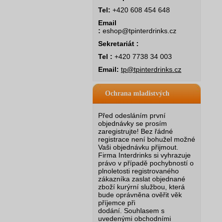
Tel:
+420 608 454 648
Email
:
eshop@tpinterdrinks.cz
Sekretariát :
Tel :
+420 7738 34 003
Email:
tp@tpinterdrinks.cz
Ochrana mladistvých
Před odesláním první
objednávky se prosím
zaregistrujte! Bez řádné
registrace není bohužel možné
Vaši objednávku přijmout.
Firma Interdrinks si vyhrazuje
právo v případě pochybností o
plnoletosti registrovaného
zákazníka zaslat objednané
zboží kurýrní službou, která
bude oprávněna ověřit věk
příjemce při
dodání.
Souhlasem s
uvedenými obchodními