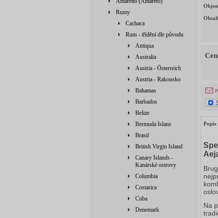
Amaretto (Amareto)
Obje
Rumy
Obsah
Cachaca
Rum - třídění dle původu
Antiqua
Cen
Australia
Austria - Österreich
Austria - Rakousko
p
Bahamas
Barbados
Belize
Bermuda Islans
Popis 
Brasil
Spe
British Virgin Island
Aej
Canary Islands -
Kanárské ostrovy
Brug
nejp
Columbia
komb
Costarica
oslov
Cuba
Na p
Denemark
trad