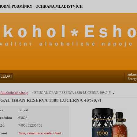
ODNÍ PODMÍNKY - OCHRANA MLADISTVÍCH
zákaz
HLEDAT
Zaregi
Alkoholické nápoje
BRUGAL GRAN RESERVA 1888 LUCERNA 40%0,7l
GAL GRAN RESERVA 1888 LUCERNA 40%0,7l
ce
Brugal
roduktu
63623
kód
7460855235751
pnost
Není, aktualizace každé 2 hod.