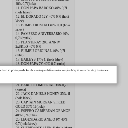
40% 0,7l(hola)
11. DON PAPA BAROKO 40% 0,7l
(hola lahev)
12. EL DORADO 12Y 40% 0,7l (holá
láhev)
13. BUMBU RUM XO 40% 0,7l (hola
lahev)
14. PAMPERO ANIVERSARIO 40%
0,7l (pytlik)
15. PLANTERAY 20th ANNIV
2xSKLO 40% 0.7l
16. BUMBU ORIGINAL 40% 0,7l
(tuba)
17. BAILEYS 17% 1l (hola lahev)
18. DON PAPA 7Y 40% 0,7l (tuba)
19. DIPLOMATICO EXCLUSIVA˙12Y
zboží či přistupovala ke zde uvedeným datům osoba nezpůsobilá, či nezletilá. do již odeslané
40% 0,7l(tuba)
20. BEACH HOUSE GOLD SPICED
40% 0,7l (hola)
21. BARCELO IMPERIAL 38% 0,7l
(kazeta)
22. JACK DANIEL'S HONEY 35% 1l
(hola lahev)
23. CAPTAIN MORGAN SPICED
GOLD 35% 1l (hola)
24. ESPERO CARIBBEAN ORANGE
40% 0,7l (tuba)
25. LEGENDARIO ANEJO 9Y 40%
0,7l(hola lahev)