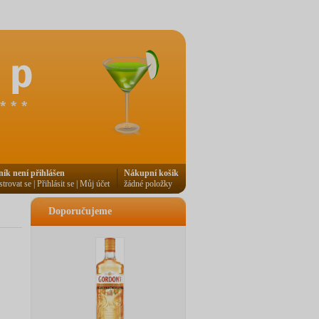
ník není přihlášen
Nákupní košík
strovat se
|
Přihlásit se
|
Můj účet
žádné položky
Doporučujeme