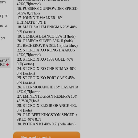
hem
42%0,7l(karton)
16. PUSSERS GUNPOWDER SPICED
54,5% 0,7l(hola
u pro
17. JOHNNIE WALKER 18Y
ULTIMATE 40% 1l
nera,
18. MATUSALEM ENIGMA 23Y 40%
0,7l (karton)
19. OLMECA BLANCO 35% 1l (hola)
???
20. OLMECA SILVER 38% 1l (hola)
21. BECHEROVKA 38% 1l (hola lahev)
22. ST.CROIX XO KONG HAAKON
42%0,7l(karton)
23. ST.CROIX XO 1888 GOLD 40%
DALŠÍ
0,7l(karton)
KT
24. ST.CROIX XO CHRISTMAS 40%
0,7l (karton)
25. ST.CROIX XO PORT CASK 45%
0,7l (karton)
26. GLENMORANGIE 15Y LASANTA
43% 0,7l(karton
27. EMINENTE GRAN RESERVA 10Y
43,2%0,7l(holá
28. ST.CROIX ELIXIR ORANGE 40%
0,7l (holá)
29. OLD BERT KINGSTON SPICED +
SKLO 40% 0,7l
30. BOTRAN KI 40% 0,7l (hola lahev)
Nejprodávanější