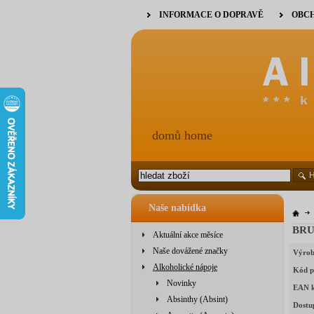
INFORMACE O DOPRAVĚ
OBCH
domů home
Naše nabídka
BRU
Aktuální akce měsíce
Naše dovážené značky
Výrob
Alkoholické nápoje
Kód p
Novinky
EAN 
Absinthy (Absint)
Dostu