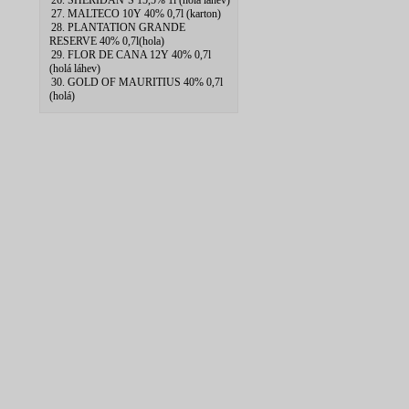
26. SHERIDAN`S 15,5% 1l (hola lahev)
27. MALTECO 10Y 40% 0,7l (karton)
28. PLANTATION GRANDE
RESERVE 40% 0,7l(hola)
29. FLOR DE CANA 12Y 40% 0,7l
(holá láhev)
30. GOLD OF MAURITIUS 40% 0,7l
(holá)