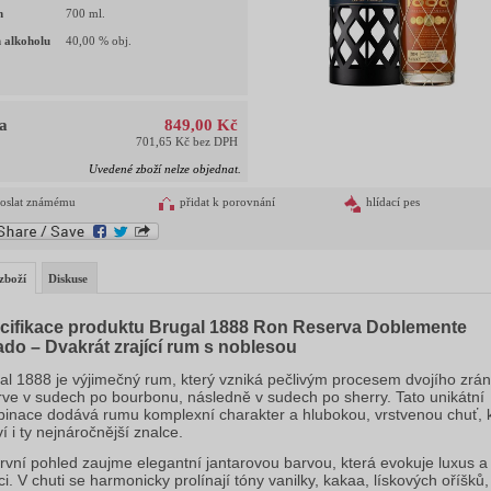
m
700
ml.
 alkoholu
40,00
% obj.
a
849,00 Kč
701,65 Kč bez DPH
Uvedené zboží nelze objednat.
oslat známému
přidat k porovnání
hlídací pes
zboží
Diskuse
cifikace produktu Brugal 1888 Ron Reserva Doblemente
ado – Dvakrát zrající rum s noblesou
al 1888 je výjimečný rum, který vzniká pečlivým procesem dvojího zrán
rve v sudech po bourbonu, následně v sudech po sherry. Tato unikátní
inace dodává rumu komplexní charakter a hlubokou, vrstvenou chuť, 
í i ty nejnáročnější znalce.
rvní pohled zaujme elegantní jantarovou barvou, která evokuje luxus a
ici. V chuti se harmonicky prolínají tóny vanilky, kakaa, lískových oříšků,