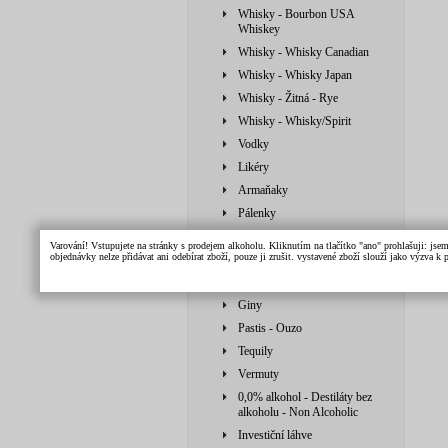
Whisky - Bourbon USA
Whiskey
Whisky - Whisky Canadian
Whisky - Whisky Japan
Whisky - Žitná - Rye
Whisky - Whisky/Spirit
Vodky
Likéry
Armaňaky
Pálenky
Pálenky - Calvados
Varování! Vstupujete na stránky s prodejem alkoholu. Kliknutím na tlačítko "ano" prohlašuji: jse
objednávky nelze přidávat ani odebírat zboží, pouze ji zrušit. vystavené zboží slouží jako výzva 
Brandy
Brandy - Grapa - Ovocné
Giny
Pastis - Ouzo
Tequily
Vermuty
0,0% alkohol - Destiláty bez
alkoholu - Non Alcoholic
Investiční láhve