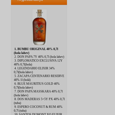
1. BUMBU ORIGINAL 40% 0,7l
(hola lahev)
2. DON PAPA 7Y 40% 0,7l (hola lahev)
3. DIPLOMATICO EXCLUSIVA 12Y
40% 0,7l(hola)
4. LEGENDARIO ELIXIR 34%
0,7l(hola lahev)
5. ZACAPA CENTENARIO RESERVE
40% 1l (holá)
6. BLUE MAURITIUS GOLD 40%
0,7l(hola lahev)
7. DON PAPA MASSKARA 40% 0,7l
(hola lahev)
8. DOS MADERAS 5+5Y PX 40% 0,7l
(tuba)
9. ESPERO COCONUT & RUM 40%
0,7l (tuba)
10. SANTOS DUMONT XO ELIXIR