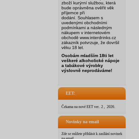
zboží kurýrní službou, která
bude oprávněna ověřit věk
příjemce při
dodání.
Souhlasem s
uvedenými obchodními
podmínkami a následným
nákupem v internetovém
obchodě www.interdrinks.cz
zákazník potvrzuje, že dovršil
věku 18 let.
Osobám mladším 18ti let
veškeré alkoholické nápoje
a tabákové výrobky
výslovně neprodáváme!
EET:
Čekama na nové EET ver.. 2 , 2026.
Novinky na email
Zde se můžete přihlásit k zasílání novinek
na email.