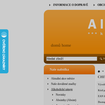
INFORMACE O DOPRAVĚ
OBCH
domů home
Naše nabídka
CHI
Aktuální akce měsíce
Naše dovážené značky
Výrob
Alkoholické nápoje
Kód p
Novinky
EAN 
Absinthy (Absint)
Dostu