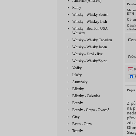
Amaretto (Amareto)
Prodá
Rumy
Měrná
DPH
Whisky - Whisky Scotch
Obje
Whisky - Whiskey Irish
Obsa
Whisky - Bourbon USA
alkoh
Whiskey
Cen
Whisky - Whisky Canadian
Whisky - Whisky Japan
Whisky - Žitná - Rye
Poče
Whisky - Whisky/Spirit
Vodky
p
Likéry
Armaňaky
Pálenky
Popis 
Pálenky - Calvados
Brandy
Z pů
na p
Brandy - Grapa - Ovocné
neda
Giny
přev
zákl
Pastis - Ouzo
Glen
Tequily
Sea