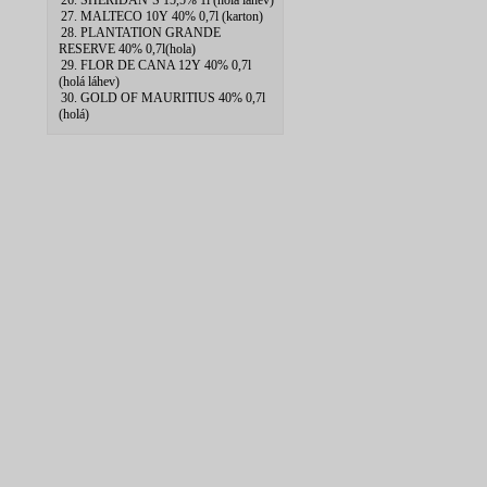
26. SHERIDAN`S 15,5% 1l (hola lahev)
27. MALTECO 10Y 40% 0,7l (karton)
28. PLANTATION GRANDE
RESERVE 40% 0,7l(hola)
29. FLOR DE CANA 12Y 40% 0,7l
(holá láhev)
30. GOLD OF MAURITIUS 40% 0,7l
(holá)