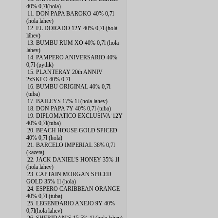
40% 0,7l(hola)
11. DON PAPA BAROKO 40% 0,7l
(hola lahev)
12. EL DORADO 12Y 40% 0,7l (holá
láhev)
13. BUMBU RUM XO 40% 0,7l (hola
lahev)
14. PAMPERO ANIVERSARIO 40%
0,7l (pytlik)
15. PLANTERAY 20th ANNIV
2xSKLO 40% 0.7l
16. BUMBU ORIGINAL 40% 0,7l
(tuba)
17. BAILEYS 17% 1l (hola lahev)
18. DON PAPA 7Y 40% 0,7l (tuba)
19. DIPLOMATICO EXCLUSIVA˙12Y
40% 0,7l(tuba)
20. BEACH HOUSE GOLD SPICED
40% 0,7l (hola)
21. BARCELO IMPERIAL 38% 0,7l
(kazeta)
22. JACK DANIEL'S HONEY 35% 1l
(hola lahev)
23. CAPTAIN MORGAN SPICED
GOLD 35% 1l (hola)
24. ESPERO CARIBBEAN ORANGE
40% 0,7l (tuba)
25. LEGENDARIO ANEJO 9Y 40%
0,7l(hola lahev)