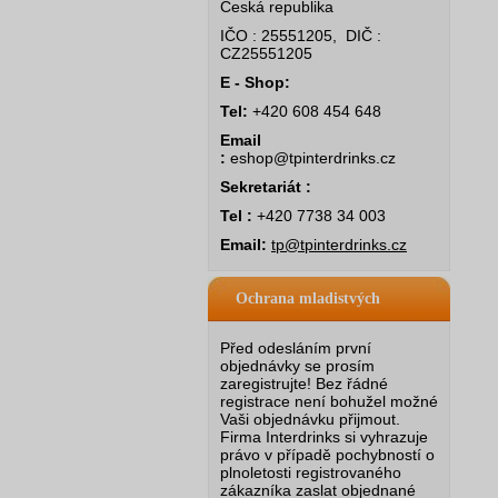
Česká republika
IČO : 25551205, DIČ :
CZ25551205
E - Shop:
Tel:
+420 608 454 648
Email
:
eshop@tpinterdrinks.cz
Sekretariát :
Tel :
+420 7738 34 003
Email:
tp@tpinterdrinks.cz
Ochrana mladistvých
Před odesláním první
objednávky se prosím
zaregistrujte! Bez řádné
registrace není bohužel možné
Vaši objednávku přijmout.
Firma Interdrinks si vyhrazuje
právo v případě pochybností o
plnoletosti registrovaného
zákazníka zaslat objednané