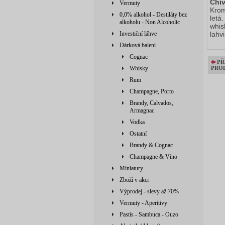
Chi
Vermuty
Krom
0,0% alkohol - Destiláty bez
letá
alkoholu - Non Alcoholic
whi
Investiční láhve
lahvi
Dárková balení
Cognac
PŘ
Whisky
PRO
Rum
Champagne, Porto
Brandy, Calvados,
Armagnac
Vodka
Ostatní
Brandy & Cognac
Champagne & Víno
Miniatury
Zboží v akci
Výprodej - slevy až 70%
Vermuty - Aperitivy
Pastis - Sambuca - Ouzo