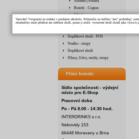
Absinth (Absint)
Brandy - Cognac
Whisky
Varování! Vstupujete na stránky s prodejem alkoholu. Kliknutím na tlačítko "ano" prohlašuji: jse
Vína
objednávky nelze přidávat ani odebírat zboží, pouze ji zrušit. vystavené zboží slouží jako výzva 
Džusy, šťávy a mošty
Doplňkové zboží - POS
Nealko - sirupy
Doplňkové zboží
Džusy, šťávy, mošty, sirupy
Přímý kontakt
Sídlo společnosti - výdejní
místo pro E-Shop
Pracovní doba
Po - Pá 8.00 - 14:30 hod.
INTERDRINKS s.r.o.
Nebovidy 153
66448 Moravany u Brna