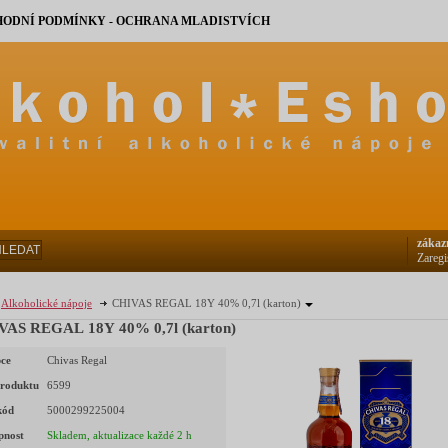
ODNÍ PODMÍNKY - OCHRANA MLADISTVÍCH
zákaz
HLEDAT
Zaregi
Alkoholické nápoje
CHIVAS REGAL 18Y 40% 0,7l (karton)
VAS REGAL 18Y 40% 0,7l (karton)
ce
Chivas Regal
roduktu
6599
kód
5000299225004
pnost
Skladem, aktualizace každé 2 h