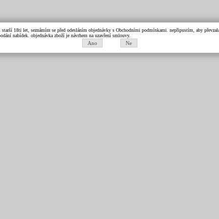
m starší 18ti let, seznámím se před odesláním objednávky s Obchodními podmínkami. nepřipustím, aby převzala 
k podání nabídek. objednávka zboží je návrhem na uzavření smlouvy.
Ano
Ne