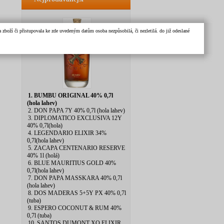
zboží či přistupovala ke zde uvedeným datům osoba nezpůsobilá, či nezletilá. do již odeslané
1. BUMBU ORIGINAL 40% 0,7l
(hola lahev)
2. DON PAPA 7Y 40% 0,7l (hola lahev)
3. DIPLOMATICO EXCLUSIVA 12Y
40% 0,7l(hola)
4. LEGENDARIO ELIXIR 34%
0,7l(hola lahev)
5. ZACAPA CENTENARIO RESERVE
40% 1l (holá)
6. BLUE MAURITIUS GOLD 40%
0,7l(hola lahev)
7. DON PAPA MASSKARA 40% 0,7l
(hola lahev)
8. DOS MADERAS 5+5Y PX 40% 0,7l
(tuba)
9. ESPERO COCONUT & RUM 40%
0,7l (tuba)
10. SANTOS DUMONT XO ELIXIR