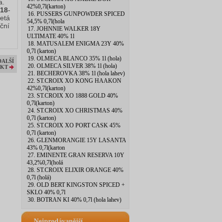
a.
42%0,7l(karton)
 18
-
16. PUSSERS GUNPOWDER SPICED
letá
54,5% 0,7l(hola
iční
17. JOHNNIE WALKER 18Y
ULTIMATE 40% 1l
18. MATUSALEM ENIGMA 23Y 40%
0,7l (karton)
19. OLMECA BLANCO 35% 1l (hola)
DALŠÍ
20. OLMECA SILVER 38% 1l (hola)
KT
21. BECHEROVKA 38% 1l (hola lahev)
22. ST.CROIX XO KONG HAAKON
42%0,7l(karton)
23. ST.CROIX XO 1888 GOLD 40%
0,7l(karton)
24. ST.CROIX XO CHRISTMAS 40%
0,7l (karton)
25. ST.CROIX XO PORT CASK 45%
0,7l (karton)
26. GLENMORANGIE 15Y LASANTA
43% 0,7l(karton
27. EMINENTE GRAN RESERVA 10Y
43,2%0,7l(holá
28. ST.CROIX ELIXIR ORANGE 40%
0,7l (holá)
29. OLD BERT KINGSTON SPICED +
SKLO 40% 0,7l
30. BOTRAN KI 40% 0,7l (hola lahev)
Nejprodávanější