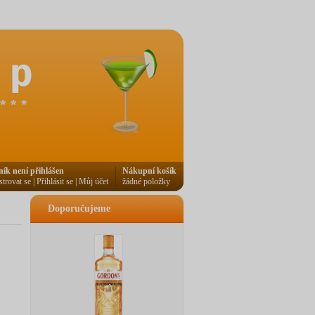
ník není přihlášen
Nákupní košík
strovat se
|
Přihlásit se
|
Můj účet
žádné položky
Doporučujeme