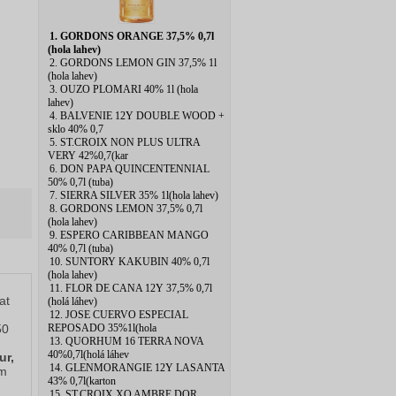
1. GORDONS ORANGE 37,5% 0,7l
(hola lahev)
2. GORDONS LEMON GIN 37,5% 1l
(hola lahev)
3. OUZO PLOMARI 40% 1l (hola
lahev)
4. BALVENIE 12Y DOUBLE WOOD +
sklo 40% 0,7
5. ST.CROIX NON PLUS ULTRA
VERY 42%0,7(kar
6. DON PAPA QUINCENTENNIAL
50% 0,7l (tuba)
7. SIERRA SILVER 35% 1l(hola lahev)
8. GORDONS LEMON 37,5% 0,7l
(hola lahev)
9. ESPERO CARIBBEAN MANGO
40% 0,7l (tuba)
10. SUNTORY KAKUBIN 40% 0,7l
(hola lahev)
11. FLOR DE CANA 12Y 37,5% 0,7l
at
(holá láhev)
12. JOSE CUERVO ESPECIAL
REPOSADO 35%1l(hola
50
13. QUORHUM 16 TERRA NOVA
40%0,7l(holá láhev
ur,
14. GLENMORANGIE 12Y LASANTA
em
43% 0,7l(karton
15. ST.CROIX XO AMBRE DOR