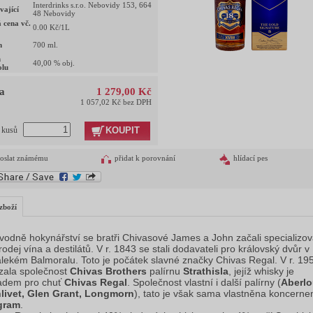
Interdrinks s.r.o. Nebovidy 153, 664
vající
48 Nebovidy
 cena vč.
0.00
Kč/1L
m
700
ml.
h
40,00
% obj.
olu
a
1 279,00 Kč
1 057,02 Kč bez DPH
KOUPIT
t kusů
oslat známému
přidat k porovnání
hlídací pes
zboží
vodně hokynářství se bratři Chivasové James a John začali specializov
rodej vína a destilátů. V r. 1843 se stali dodavateli pro královský dvůr v
lekém Balmoralu. Toto je počátek slavné značky Chivas Regal. V r. 19
zala společnost
Chivas Brothers
palírnu
Strathisla
, jejíž whisky je
adem pro chuť
Chivas Regal
. Společnost vlastní i další palírny (
Aberlo
livet, Glen Grant, Longmorn
), tato je však sama vlastněna koncern
gram
.