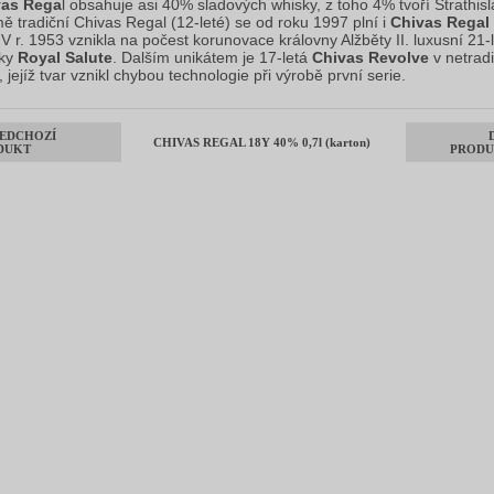
vas Rega
l obsahuje asi 40% sladových whisky, z toho 4% tvoří Strathisl
ě tradiční Chivas Regal (12-leté) se od roku 1997 plní i
Chivas Regal
. V r. 1953 vznikla na počest korunovace královny Alžběty II. luxusní 21-
sky
Royal Salute
. Dalším unikátem je 17-letá
Chivas Revolve
v netrad
, jejíž tvar vznikl chybou technologie při výrobě první serie.
EDCHOZÍ
CHIVAS REGAL 18Y 40% 0,7l (karton)
DUKT
PRODU