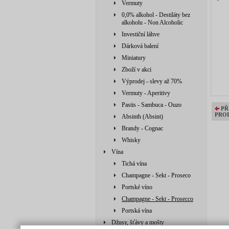
Vermuty
0,0% alkohol - Destiláty bez
alkoholu - Non Alcoholic
Investiční láhve
Dárková balení
Miniatury
Zboží v akci
Výprodej - slevy až 70%
Vermuty - Aperitivy
Pastis - Sambuca - Ouzo
PŘ
PRO
Absinth (Absint)
Brandy - Cognac
Whisky
Vína
Tichá vína
Champagne - Sekt - Proseco
Portské víno
Champagne - Sekt - Prosecco
Portská vína
Džusy, šťávy a mošty