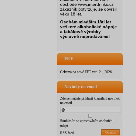
obchodě www.interdrinks.cz
zákazník potvrzuje, že dovršil
věku 18 let.
Osobám mladším 18ti let
veškeré alkoholické nápoje
a tabákové výrobky
výslovně neprodáváme!
EET:
Čekama na nové EET ver.. 2 , 2026.
Novinky na email
Zde se můžete přihlásit k zasílání novinek
na email.
Souhlasím se zpracováním osobních
údajů
Odeslat
RSS feed