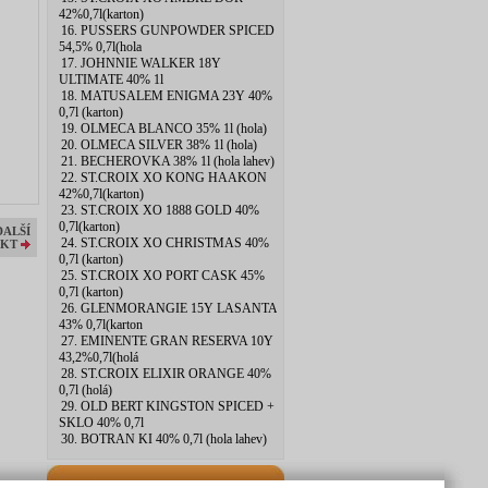
42%0,7l(karton)
16. PUSSERS GUNPOWDER SPICED
54,5% 0,7l(hola
17. JOHNNIE WALKER 18Y
ULTIMATE 40% 1l
18. MATUSALEM ENIGMA 23Y 40%
0,7l (karton)
19. OLMECA BLANCO 35% 1l (hola)
20. OLMECA SILVER 38% 1l (hola)
21. BECHEROVKA 38% 1l (hola lahev)
22. ST.CROIX XO KONG HAAKON
42%0,7l(karton)
23. ST.CROIX XO 1888 GOLD 40%
0,7l(karton)
DALŠÍ
24. ST.CROIX XO CHRISTMAS 40%
KT
0,7l (karton)
25. ST.CROIX XO PORT CASK 45%
0,7l (karton)
26. GLENMORANGIE 15Y LASANTA
43% 0,7l(karton
27. EMINENTE GRAN RESERVA 10Y
43,2%0,7l(holá
28. ST.CROIX ELIXIR ORANGE 40%
0,7l (holá)
29. OLD BERT KINGSTON SPICED +
SKLO 40% 0,7l
30. BOTRAN KI 40% 0,7l (hola lahev)
Nejprodávanější