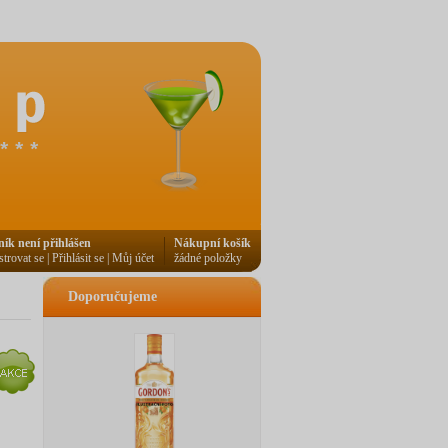
ník není přihlášen
Nákupní košík
strovat se
|
Přihlásit se
|
Můj účet
žádné položky
Doporučujeme