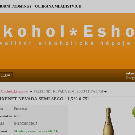
ODNÍ PODMÍNKY - OCHRANA MLADISTVÍCH
zákaz
HLEDAT
Zaregi
Alkoholické nápoje
FREIXENET NEVADA SEMI SECO 11,5% 0,75l
IXENET NEVADA SEMI SECO 11,5% 0,75l
ce
Freixenet
roduktu
6780
kód
8410036002015
pnost
Skladem, aktualizace každé 2 h