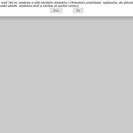
m starší 18ti let, seznámím se před odesláním objednávky s Obchodními podmínkami. nepřipustím, aby převzala 
k podání nabídek. objednávka zboží je návrhem na uzavření smlouvy.
Ano
Ne