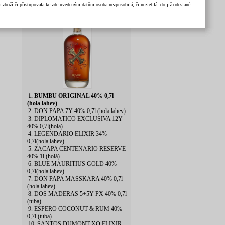
zboží či přistupovala ke zde uvedeným datům osoba nezpůsobilá, či nezletilá. do již odeslané
1. BUMBU ORIGINAL 40% 0,7l
(hola lahev)
2. DON PAPA 7Y 40% 0,7l (hola lahev)
3. DIPLOMATICO EXCLUSIVA 12Y
40% 0,7l(hola)
4. LEGENDARIO ELIXIR 34%
0,7l(hola lahev)
5. ZACAPA CENTENARIO RESERVE
40% 1l (holá)
6. BLUE MAURITIUS GOLD 40%
0,7l(hola lahev)
7. DON PAPA MASSKARA 40% 0,7l
(hola lahev)
8. DOS MADERAS 5+5Y PX 40% 0,7l
(tuba)
9. ESPERO COCONUT & RUM 40%
0,7l (tuba)
10. SANTOS DUMONT XO ELIXIR