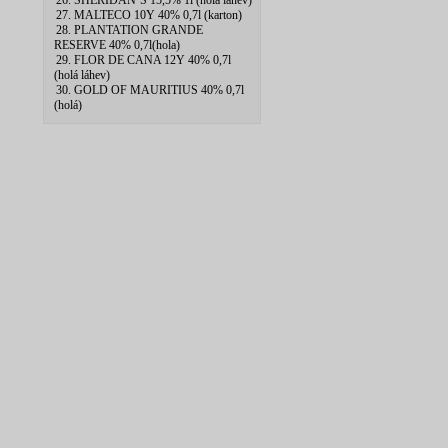
26. SHERIDAN`S 15,5% 1l (hola lahev)
27. MALTECO 10Y 40% 0,7l (karton)
28. PLANTATION GRANDE
RESERVE 40% 0,7l(hola)
29. FLOR DE CANA 12Y 40% 0,7l
(holá láhev)
30. GOLD OF MAURITIUS 40% 0,7l
(holá)