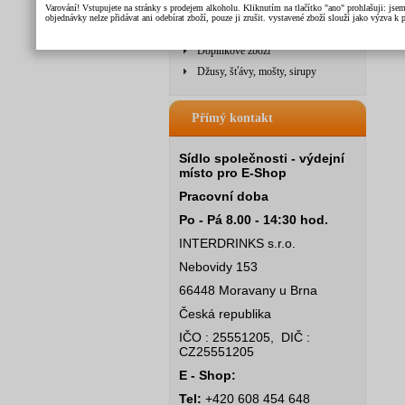
Varování! Vstupujete na stránky s prodejem alkoholu. Kliknutím na tlačítko "ano" prohlašuji: jse
Doplňkové zboží - POS
objednávky nelze přidávat ani odebírat zboží, pouze ji zrušit. vystavené zboží slouží jako výzva 
Nealko - sirupy
Doplňkové zboží
Džusy, šťávy, mošty, sirupy
Přímý kontakt
Sídlo společnosti - výdejní
místo pro E-Shop
Pracovní doba
Po - Pá 8.00 - 14:30 hod.
INTERDRINKS s.r.o.
Nebovidy 153
66448 Moravany u Brna
Česká republika
IČO : 25551205, DIČ :
CZ25551205
E - Shop:
Tel:
+420 608 454 648