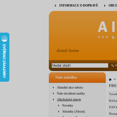
INFORMACE O DOPRAVĚ
OBCH
domů home
Naše nabídka
FRE
Aktuální akce měsíce
Naše dovážené značky
Výrob
Alkoholické nápoje
Kód p
Novinky
EAN 
Absinthy (Absint)
Dostu