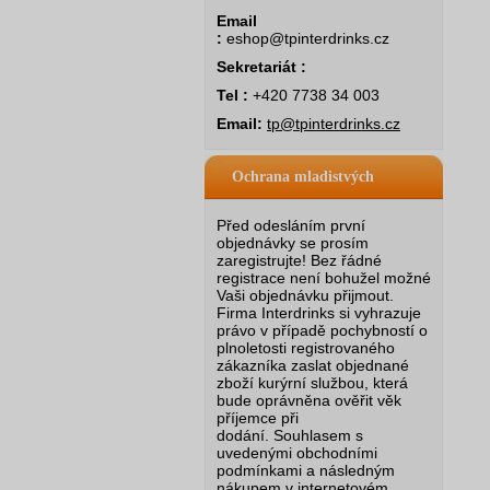
Email
:
eshop@tpinterdrinks.cz
Sekretariát :
Tel :
+420 7738 34 003
Email:
tp@tpinterdrinks.cz
Ochrana mladistvých
Před odesláním první
objednávky se prosím
zaregistrujte! Bez řádné
registrace není bohužel možné
Vaši objednávku přijmout.
Firma Interdrinks si vyhrazuje
právo v případě pochybností o
plnoletosti registrovaného
zákazníka zaslat objednané
zboží kurýrní službou, která
bude oprávněna ověřit věk
příjemce při
dodání.
Souhlasem s
uvedenými obchodními
podmínkami a následným
nákupem v internetovém