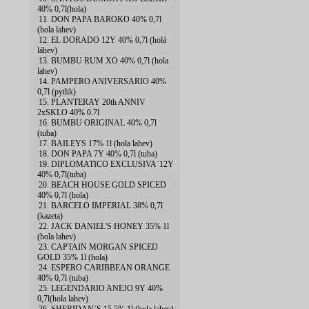
40% 0,7l(hola)
11. DON PAPA BAROKO 40% 0,7l
(hola lahev)
12. EL DORADO 12Y 40% 0,7l (holá
láhev)
13. BUMBU RUM XO 40% 0,7l (hola
lahev)
14. PAMPERO ANIVERSARIO 40%
0,7l (pytlik)
15. PLANTERAY 20th ANNIV
2xSKLO 40% 0.7l
16. BUMBU ORIGINAL 40% 0,7l
(tuba)
17. BAILEYS 17% 1l (hola lahev)
18. DON PAPA 7Y 40% 0,7l (tuba)
19. DIPLOMATICO EXCLUSIVA˙12Y
40% 0,7l(tuba)
20. BEACH HOUSE GOLD SPICED
40% 0,7l (hola)
21. BARCELO IMPERIAL 38% 0,7l
(kazeta)
22. JACK DANIEL'S HONEY 35% 1l
(hola lahev)
23. CAPTAIN MORGAN SPICED
GOLD 35% 1l (hola)
24. ESPERO CARIBBEAN ORANGE
40% 0,7l (tuba)
25. LEGENDARIO ANEJO 9Y 40%
0,7l(hola lahev)