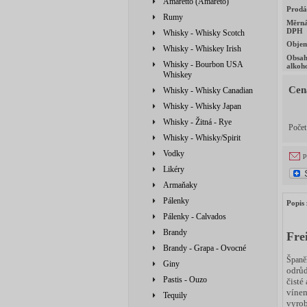
Amaretto (Amareto)
Prodá
Rumy
Měrná
DPH
Whisky - Whisky Scotch
Obje
Whisky - Whiskey Irish
Obsa
Whisky - Bourbon USA
alkoh
Whiskey
Cen
Whisky - Whisky Canadian
Whisky - Whisky Japan
Whisky - Žitná - Rye
Poče
Whisky - Whisky/Spirit
Vodky
p
Likéry
Armaňaky
Pálenky
Popis 
Pálenky - Calvados
Brandy
Fre
Brandy - Grapa - Ovocné
Španěl
Giny
odrů
Pastis - Ouzo
čisté
vínem
Tequily
vyrob