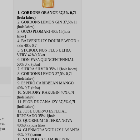
1. GORDONS ORANGE 37,5% 0,7l
(hola lahev)
2. GORDONS LEMON GIN 37,5% 1l
(hola lahev)
3. OUZO PLOMARI 40% 1l (hola
lahev)
4. BALVENIE 12Y DOUBLE WOOD +
sklo 40% 0,7
5. ST.CROIX NON PLUS ULTRA
VERY 42%0,7(kar
6. DON PAPA QUINCENTENNIAL
50% 0,7l (tuba)
7. SIERRA SILVER 35% 1l(hola lahev)
8. GORDONS LEMON 37,5% 0,7l
(hola lahev)
9. ESPERO CARIBBEAN MANGO
40% 0,7l (tuba)
10. SUNTORY KAKUBIN 40% 0,7l
(hola lahev)
11. FLOR DE CANA 12Y 37,5% 0,7l
(holá láhev)
12. JOSE CUERVO ESPECIAL
REPOSADO 35%1l(hola
t v
13. QUORHUM 16 TERRA NOVA
va,
40%0,7l(holá láhev
ným
14. GLENMORANGIE 12Y LASANTA
43% 0,7l(karton
15. ST.CROIX XO AMBRE DOR