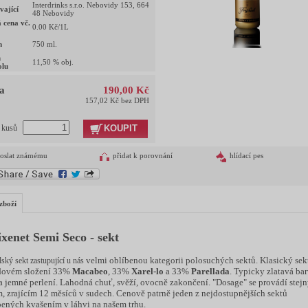
Interdrinks s.r.o. Nebovidy 153, 664
vající
48 Nebovidy
 cena vč.
0.00
Kč/1L
m
750
ml.
h
11,50
% obj.
olu
a
190,00 Kč
157,02 Kč bez DPH
KOUPIT
t kusů
oslat známému
přidat k porovnání
hlídací pes
zboží
ixenet Semi Seco - sekt
velmi oblíbenou kategorii polosuchých sektů. Klasický sek
ský sekt zastupující u nás
dovém složení 33%
Macabeo
, 33%
Xarel-lo
a 33%
Parellada
. Typicky zlatavá bar
 a jemné perlení. Lahodná chuť, svěží, ovocně zakončení. "Dosage" se provádí stej
, zrajícím 12 měsíců v sudech. Cenově patrně jeden z nejdostupnějších sektů
ených kvašením v láhvi na našem trhu.