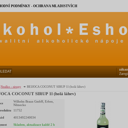
ODNÍ PODMÍNKY - OCHRANA MLADISTVÍCH
zákaz
HLEDAT
Zaregi
Nealko - sirupy
BEIJOCA COCONUT SIRUP 1l (holá láhev)
JOCA COCONUT SIRUP 1l (holá láhev)
Wilhelm Braun GmbH, Erben,
ce
Německo
roduktu
11752
kód
4013492240034
pnost
Skladem, aktualizace každé 2 h