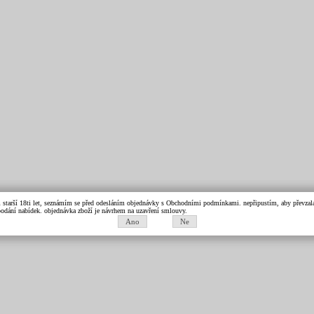
m starší 18ti let, seznámím se před odesláním objednávky s Obchodními podmínkami. nepřipustím, aby převzala 
k podání nabídek. objednávka zboží je návrhem na uzavření smlouvy.
Ano
Ne