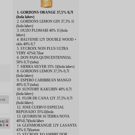
1. GORDONS ORANGE 37,5% 0,7l
(hola lahev)
2. GORDONS LEMON GIN 37,5% 1l
(hola lahev)
3. OUZO PLOMARI 40% 1l (hola
lahev)
4. BALVENIE 12Y DOUBLE WOOD +
sklo 40% 0,7
5. ST.CROIX NON PLUS ULTRA
VERY 42%0,7(kar
6. DON PAPA QUINCENTENNIAL
50% 0,7l (tuba)
7. SIERRA SILVER 35% 1l(hola lahev)
8. GORDONS LEMON 37,5% 0,7l
(hola lahev)
9. ESPERO CARIBBEAN MANGO
40% 0,7l (tuba)
10. SUNTORY KAKUBIN 40% 0,7l
(hola lahev)
11. FLOR DE CANA 12Y 37,5% 0,7l
ěvek
(holá láhev)
12. JOSE CUERVO ESPECIAL
REPOSADO 35%1l(hola
13. QUORHUM 16 TERRA NOVA
40%0,7l(holá láhev
DALŠÍ
14. GLENMORANGIE 12Y LASANTA
KT
43% 0,7l(karton
15. ST.CROIX XO AMBRE DOR