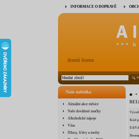
INFORMACE O DOPRAVĚ
OBCH
domů home
Naše nabídka
BEI
Aktuální akce měsíce
Naše dovážené značky
Výrob
Alkoholické nápoje
Kód p
Vína
EAN 
Džusy, šťávy a mošty
Dostu