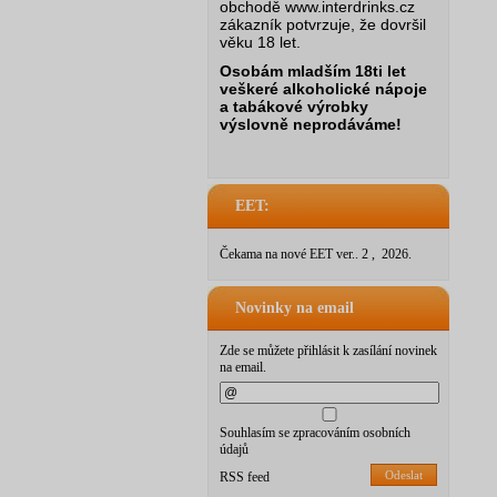
obchodě www.interdrinks.cz
zákazník potvrzuje, že dovršil
věku 18 let.
Osobám mladším 18ti let
veškeré alkoholické nápoje
a tabákové výrobky
výslovně neprodáváme!
EET:
Čekama na nové EET ver.. 2 , 2026.
Novinky na email
Zde se můžete přihlásit k zasílání novinek
na email.
Souhlasím se zpracováním osobních
údajů
Odeslat
RSS feed