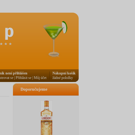
ník není přihlášen
Nákupní košík
strovat se
|
Přihlásit se
|
Můj účet
žádné položky
Doporučujeme