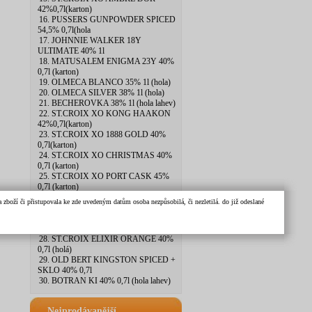
42%0,7l(karton)
16. PUSSERS GUNPOWDER SPICED
54,5% 0,7l(hola
17. JOHNNIE WALKER 18Y
ULTIMATE 40% 1l
18. MATUSALEM ENIGMA 23Y 40%
0,7l (karton)
19. OLMECA BLANCO 35% 1l (hola)
20. OLMECA SILVER 38% 1l (hola)
21. BECHEROVKA 38% 1l (hola lahev)
22. ST.CROIX XO KONG HAAKON
42%0,7l(karton)
23. ST.CROIX XO 1888 GOLD 40%
0,7l(karton)
24. ST.CROIX XO CHRISTMAS 40%
0,7l (karton)
25. ST.CROIX XO PORT CASK 45%
0,7l (karton)
26. GLENMORANGIE 15Y LASANTA
zboží či přistupovala ke zde uvedeným datům osoba nezpůsobilá, či nezletilá. do již odeslané
43% 0,7l(karton
27. EMINENTE GRAN RESERVA 10Y
43,2%0,7l(holá
28. ST.CROIX ELIXIR ORANGE 40%
0,7l (holá)
29. OLD BERT KINGSTON SPICED +
SKLO 40% 0,7l
30. BOTRAN KI 40% 0,7l (hola lahev)
Nejprodávanější