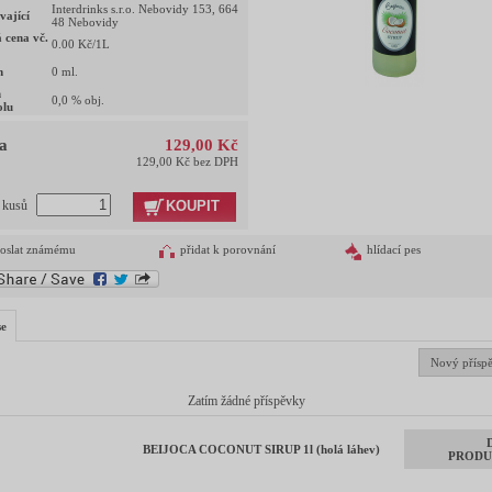
Interdrinks s.r.o. Nebovidy 153, 664
vající
48 Nebovidy
 cena vč.
0.00
Kč/1L
m
0
ml.
h
0,0
% obj.
olu
a
129,00 Kč
129,00 Kč bez DPH
KOUPIT
t kusů
oslat známému
přidat k porovnání
hlídací pes
se
Nový přísp
Zatím žádné příspěvky
BEIJOCA COCONUT SIRUP 1l (holá láhev)
PRODU