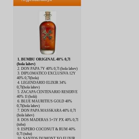
1. BUMBU ORIGINAL 40% 0,7l
(hola lahev)
2. DON PAPA 7Y 40% 0,7l (hola lahev)
3. DIPLOMATICO EXCLUSIVA 12Y
40% 0,7l(hola)
4. LEGENDARIO ELIXIR 34%
0,7l(hola lahev)
5. ZACAPA CENTENARIO RESERVE
40% 1l (holá)
6. BLUE MAURITIUS GOLD 40%
0,7l(hola lahev)
7. DON PAPA MASSKARA 40% 0,7l
(hola lahev)
8. DOS MADERAS 5+5Y PX 40% 0,7l
(tuba)
9. ESPERO COCONUT & RUM 40%
0,7l (tuba)
10. SANTOS DUMONT XO ELIXIR