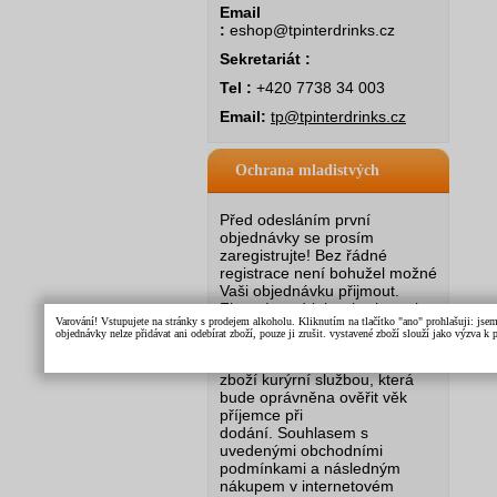
Email
:
eshop@tpinterdrinks.cz
Sekretariát :
Tel :
+420 7738 34 003
Email:
tp@tpinterdrinks.cz
Ochrana mladistvých
Před odesláním první
objednávky se prosím
zaregistrujte! Bez řádné
registrace není bohužel možné
Vaši objednávku přijmout.
Firma Interdrinks si vyhrazuje
Varování! Vstupujete na stránky s prodejem alkoholu. Kliknutím na tlačítko "ano" prohlašuji: jse
právo v případě pochybností o
objednávky nelze přidávat ani odebírat zboží, pouze ji zrušit. vystavené zboží slouží jako výzva 
plnoletosti registrovaného
zákazníka zaslat objednané
zboží kurýrní službou, která
bude oprávněna ověřit věk
příjemce při
dodání.
Souhlasem s
uvedenými obchodními
podmínkami a následným
nákupem v internetovém