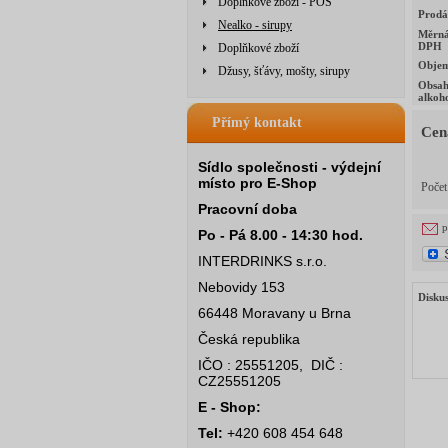
Doplňkové zboží - POS
Prodá
Nealko - sirupy
Měrná
DPH
Doplňkové zboží
Obje
Džusy, šťávy, mošty, sirupy
Obsa
alkoh
Přímý kontakt
Cen
Sídlo společnosti - výdejní
místo pro E-Shop
Poče
Pracovní doba
p
Po - Pá 8.00 - 14:30 hod.
INTERDRINKS s.r.o.
Nebovidy 153
Disku
66448 Moravany u Brna
Česká republika
IČO : 25551205, DIČ :
CZ25551205
E - Shop:
Tel:
+420 608 454 648