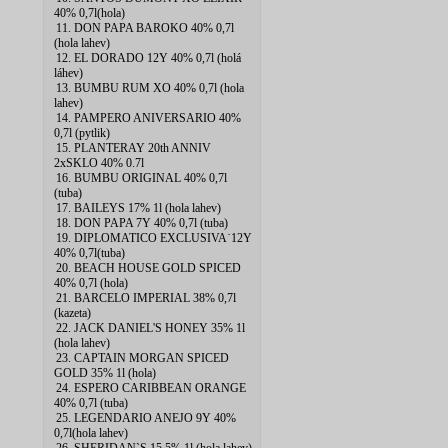
40% 0,7l(hola)
11. DON PAPA BAROKO 40% 0,7l
(hola lahev)
12. EL DORADO 12Y 40% 0,7l (holá
láhev)
13. BUMBU RUM XO 40% 0,7l (hola
lahev)
14. PAMPERO ANIVERSARIO 40%
0,7l (pytlik)
15. PLANTERAY 20th ANNIV
2xSKLO 40% 0.7l
16. BUMBU ORIGINAL 40% 0,7l
(tuba)
17. BAILEYS 17% 1l (hola lahev)
18. DON PAPA 7Y 40% 0,7l (tuba)
19. DIPLOMATICO EXCLUSIVA˙12Y
40% 0,7l(tuba)
20. BEACH HOUSE GOLD SPICED
40% 0,7l (hola)
21. BARCELO IMPERIAL 38% 0,7l
(kazeta)
22. JACK DANIEL'S HONEY 35% 1l
(hola lahev)
23. CAPTAIN MORGAN SPICED
GOLD 35% 1l (hola)
24. ESPERO CARIBBEAN ORANGE
40% 0,7l (tuba)
25. LEGENDARIO ANEJO 9Y 40%
0,7l(hola lahev)