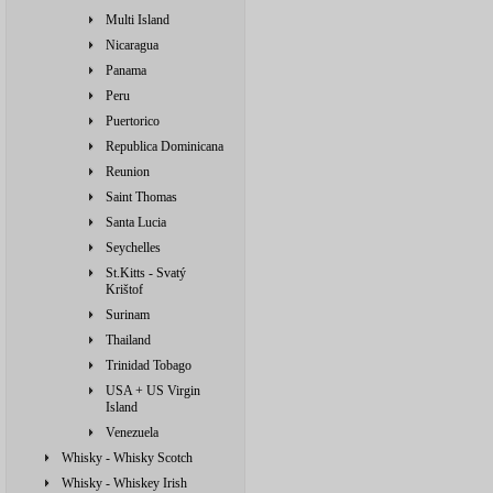
Multi Island
Nicaragua
Panama
Peru
Puertorico
Republica Dominicana
Reunion
Saint Thomas
Santa Lucia
Seychelles
St.Kitts - Svatý
Krištof
Surinam
Thailand
Trinidad Tobago
USA + US Virgin
Island
Venezuela
Whisky - Whisky Scotch
Whisky - Whiskey Irish