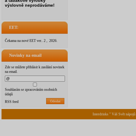
a tabákové výrobky
výslovně neprodáváme!
EET:
Čekama na nové EET ver.. 2 , 2026.
Novinky na email
Zde se můžete přihlásit k zasílání novinek
na email.
Souhlasím se zpracováním osobních
údajů
Odeslat
RSS feed
Interdrinks " Váš Svět nápojů