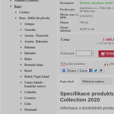
Amaretto (Amareto)
Dostupnost
Skladem, aktualizace každé 
Rumy
Interdrinks s.r.o. Nebovidy 
Prodávající
48 Nebovidy
Cachaca
Měrná cena vč.
0.00
Kč/1L
DPH
Rum - třídění dle původu
Objem
700
ml.
Antiqua
Obsah
46,80
% obj.
Australia
alkoholu
Austria - Österreich
Cena
1 400,
Austria - Rakousko
1 157,02 Kč 
Bahamas
Barbados
KOU
Počet kusů
Belize
poslat známému
při
Bermuda Islans
Brasil
British Virgin Island
Popis zboží
Přiložené soubory
Canary Islands -
Kanárské ostrovy
Columbia
Specifikace produktu
Costarica
Collection 2020
Cuba
informace o konkrétním produ
Denemark