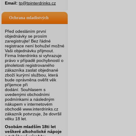
Email:
tp@tpinterdrinks.cz
Ochrana mladistvých
Před odesláním první
objednávky se prosím
zaregistrujte! Bez řádné
registrace není bohužel možné
Vaši objednávku přijmout.
Firma Interdrinks si vyhrazuje
právo v případě pochybností o
plnoletosti registrovaného
zákazníka zaslat objednané
zboží kurýrní službou, která
bude oprávněna ověřit věk
příjemce při
dodání.
Souhlasem s
uvedenými obchodními
podmínkami a následným
nákupem v internetovém
obchodě www.interdrinks.cz
zákazník potvrzuje, že dovršil
věku 18 let.
Osobám mladším 18ti let
veškeré alkoholické nápoje