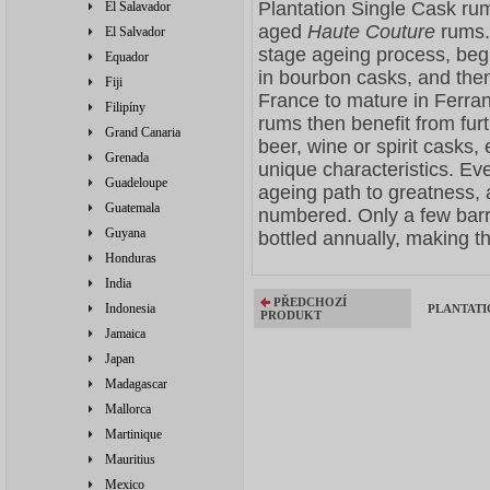
Plantation Single Cask rum
El Salavador
aged
Haute Couture
rums. 
El Salvador
stage ageing process, begi
Equador
in bourbon casks, and the
Fiji
France to mature in Ferran
Filipíny
rums then benefit from furt
Grand Canaria
beer, wine or spirit casks
Grenada
unique characteristics. Ev
Guadeloupe
ageing path to greatness, 
Guatemala
numbered. Only a few barr
Guyana
bottled annually, making th
Honduras
India
PŘEDCHOZÍ
Indonesia
PLANTATIO
PRODUKT
Jamaica
Japan
Madagascar
Mallorca
Martinique
Mauritius
Mexico