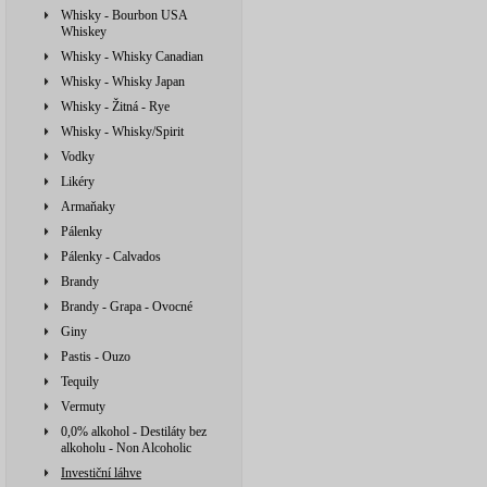
Whisky - Bourbon USA
Whiskey
Whisky - Whisky Canadian
Whisky - Whisky Japan
Whisky - Žitná - Rye
Whisky - Whisky/Spirit
Vodky
Likéry
Armaňaky
Pálenky
Pálenky - Calvados
Brandy
Brandy - Grapa - Ovocné
Giny
Pastis - Ouzo
Tequily
Vermuty
0,0% alkohol - Destiláty bez
alkoholu - Non Alcoholic
Investiční láhve