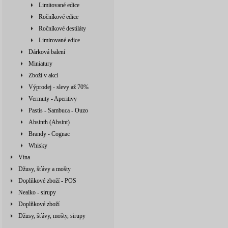
Limitované edice
Ročníkové edice
Ročníkové destiláty
Limirované edice
Dárková balení
Miniatury
Zboží v akci
Výprodej - slevy až 70%
Vermuty - Aperitivy
Pastis - Sambuca - Ouzo
Absinth (Absint)
Brandy - Cognac
Whisky
Vína
Džusy, šťávy a mošty
Doplňkové zboží - POS
Nealko - sirupy
Doplňkové zboží
Džusy, šťávy, mošty, sirupy