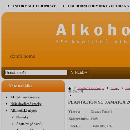
INFORMACE O DOPRAVĚ
OBCHODNÍ PODMÍNKY - OCHRANA
domů home
HLEDAT
Naše nabídka
Alkoholické nápoje
Rumy
Rum
46,8% 0,7l
Aktuální akce měsíce
PLANTATION SC JAMAICA 200
Naše dovážené značky
Alkoholické nápoje
Výrobce
Cognac Ferrand
Novinky
Kód produktu
11954
Absinthy (Absint)
EAN kód
3460410531766