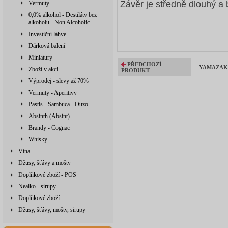
Závěr je středně dlouhý a 
Vermuty
0,0% alkohol - Destiláty bez
alkoholu - Non Alcoholic
Investiční láhve
Dárková balení
Miniatury
PŘEDCHOZÍ
YAMAZAKUR
Zboží v akci
PRODUKT
Výprodej - slevy až 70%
Vermuty - Aperitivy
Pastis - Sambuca - Ouzo
Absinth (Absint)
Brandy - Cognac
Whisky
Vína
Džusy, šťávy a mošty
Doplňkové zboží - POS
Nealko - sirupy
Doplňkové zboží
Džusy, šťávy, mošty, sirupy