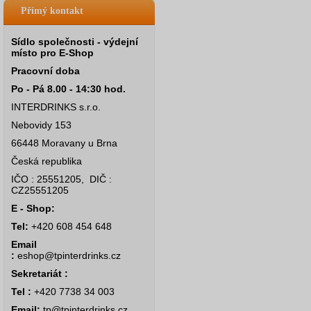
Přímý kontakt
Sídlo společnosti - výdejní
místo pro E-Shop
Pracovní doba
Po - Pá 8.00 - 14:30 hod.
INTERDRINKS s.r.o.
Nebovidy 153
66448 Moravany u Brna
Česká republika
IČO : 25551205, DIČ :
CZ25551205
E - Shop:
Tel:
+420 608 454 648
Email
:
eshop@tpinterdrinks.cz
Sekretariát :
Tel :
+420 7738 34 003
Email:
tp@tpinterdrinks.cz