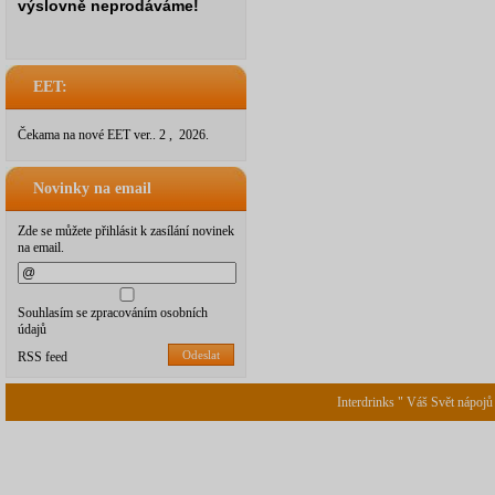
výslovně neprodáváme!
EET:
Čekama na nové EET ver.. 2 , 2026.
Novinky na email
Zde se můžete přihlásit k zasílání novinek
na email.
Souhlasím se zpracováním osobních
údajů
Odeslat
RSS feed
Interdrinks " Váš Svět nápojů