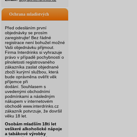
Ochrana mladistvých
Před odesláním první
objednávky se prosím
zaregistrujte! Bez řádné
registrace není bohužel možné
Vaši objednávku přijmout.
Firma Interdrinks si vyhrazuje
právo v případě pochybností o
plnoletosti registrovaného
zákazníka zaslat objednané
zboží kurýrní službou, která
bude oprávněna ověřit věk
příjemce při
dodání.
Souhlasem s
uvedenými obchodními
podmínkami a následným
nákupem v internetovém
obchodě www.interdrinks.cz
zákazník potvrzuje, že dovršil
věku 18 let.
Osobám mladším 18ti let
veškeré alkoholické nápoje
a tabákové výrobky