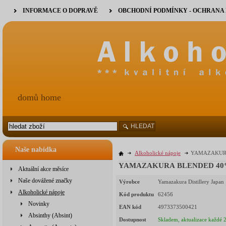
INFORMACE O DOPRAVĚ
OBCHODNÍ PODMÍNKY - OCHRANA
domů home
HLEDAT
Naše nabídka
Alkoholické nápoje
YAMAZAKURA 
YAMAZAKURA BLENDED 40% 0
Aktuální akce měsíce
Naše dovážené značky
Výrobce
Yamazakura Distillery Japan
Alkoholické nápoje
Kód produktu
62456
Novinky
EAN kód
4973373500421
Absinthy (Absint)
Dostupnost
Skladem, aktualizace každé 