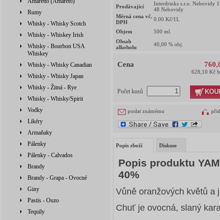
Amaretto (Amareto)
Interdrinks s.r.o. Nebovidy 
Prodávající
48 Nebovidy
Rumy
Měrná cena vč.
0.00
Kč/1L
DPH
Whisky - Whisky Scotch
Objem
500
ml.
Whisky - Whiskey Irish
Obsah
40,00
% obj.
Whisky - Bourbon USA
alkoholu
Whiskey
Cena
760,
Whisky - Whisky Canadian
628,10 Kč 
Whisky - Whisky Japan
Whisky - Žitná - Rye
KOU
Počet kusů
Whisky - Whisky/Spirit
Vodky
poslat známému
při
Likéry
Armaňaky
Pálenky
Popis zboží
Diskuse
Pálenky - Calvados
Popis produktu YA
Brandy
40%
Brandy - Grapa - Ovocné
Giny
Vůně oranžových květů a 
Pastis - Ouzo
Chuť je ovocná, slaný kar
Tequily