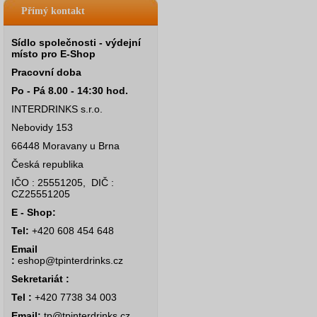
Přímý kontakt
Sídlo společnosti - výdejní
místo pro E-Shop
Pracovní doba
Po - Pá 8.00 - 14:30 hod.
INTERDRINKS s.r.o.
Nebovidy 153
66448 Moravany u Brna
Česká republika
IČO : 25551205, DIČ :
CZ25551205
E - Shop:
Tel:
+420 608 454 648
Email
:
eshop@tpinterdrinks.cz
Sekretariát :
Tel :
+420 7738 34 003
Email:
tp@tpinterdrinks.cz