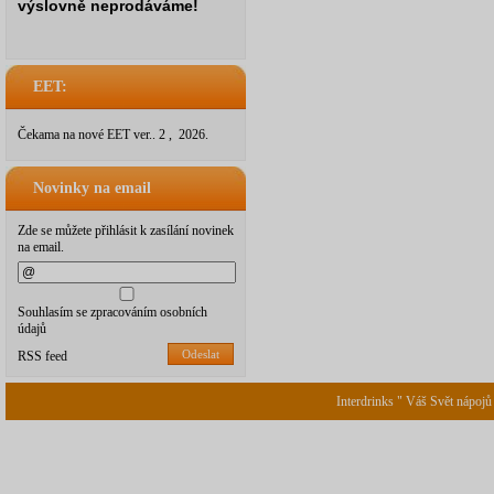
výslovně neprodáváme!
EET:
Čekama na nové EET ver.. 2 , 2026.
Novinky na email
Zde se můžete přihlásit k zasílání novinek
na email.
Souhlasím se zpracováním osobních
údajů
Odeslat
RSS feed
Interdrinks " Váš Svět nápojů