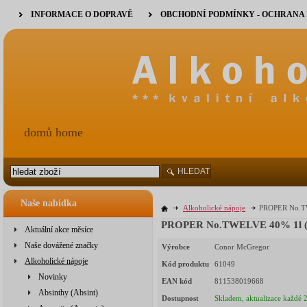
INFORMACE O DOPRAVĚ
OBCHODNÍ PODMÍNKY - OCHRANA
domů home
HLEDAT
Naše nabídka
Alkoholické nápoje
PROPER No.TW
PROPER No.TWELVE 40% 1l (h
Aktuální akce měsíce
Naše dovážené značky
Výrobce
Conor McGregor
Alkoholické nápoje
Kód produktu
61049
Novinky
EAN kód
811538019668
Absinthy (Absint)
Dostupnost
Skladem, aktualizace každé 