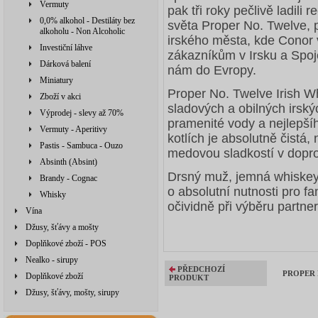
Vermuty
pak tři roky pečlivě ladili 
0,0% alkohol - Destiláty bez
světa Proper No. Twelve, 
alkoholu - Non Alcoholic
irského města, kde Conor v
Investiční láhve
zákazníkům v Irsku a Spoj
Dárková balení
nám do Evropy.
Miniatury
Proper No. Twelve Irish W
Zboží v akci
sladových a obilných irský
Výprodej - slevy až 70%
pramenité vody a nejlepšíh
Vermuty - Aperitivy
kotlích je absolutně čistá
Pastis - Sambuca - Ouzo
medovou sladkostí v dopr
Absinth (Absint)
Drsný muž, jemná whiskey.
Brandy - Cognac
o absolutní nutnosti pro f
Whisky
očividně při výběru partner
Vína
Džusy, šťávy a mošty
Doplňkové zboží - POS
Nealko - sirupy
PŘEDCHOZÍ
PROPER N
Doplňkové zboží
PRODUKT
Džusy, šťávy, mošty, sirupy