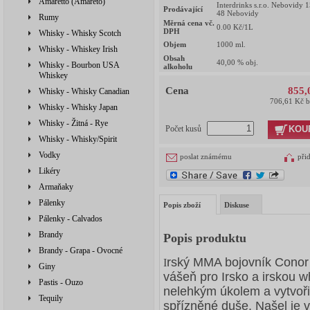
Amaretto (Amareto)
Interdrinks s.r.o. Nebovidy 
Prodávající
48 Nebovidy
Rumy
Měrná cena vč.
0.00
Kč/1L
DPH
Whisky - Whisky Scotch
Objem
1000
ml.
Whisky - Whiskey Irish
Obsah
40,00
% obj.
Whisky - Bourbon USA
alkoholu
Whiskey
Cena
855,
Whisky - Whisky Canadian
706,61 Kč 
Whisky - Whisky Japan
Whisky - Žitná - Rye
KOU
Počet kusů
Whisky - Whisky/Spirit
Vodky
poslat známému
při
Likéry
Armaňaky
Pálenky
Popis zboží
Diskuse
Pálenky - Calvados
Brandy
Popis produktu
Brandy - Grapa - Ovocné
rský MMA bojovník Conor 
I
Giny
vášeň pro Irsko a irskou w
Pastis - Ouzo
nelehkým úkolem a vytvořit 
Tequily
spřízněné duše. Našel je v