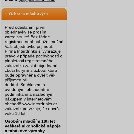
Ochrana mladistvých
Před odesláním první
objednávky se prosím
zaregistrujte! Bez řádné
registrace není bohužel možné
Vaši objednávku přijmout.
Firma Interdrinks si vyhrazuje
právo v případě pochybností o
plnoletosti registrovaného
zákazníka zaslat objednané
zboží kurýrní službou, která
bude oprávněna ověřit věk
příjemce při
dodání.
Souhlasem s
uvedenými obchodními
podmínkami a následným
nákupem v internetovém
obchodě www.interdrinks.cz
zákazník potvrzuje, že dovršil
věku 18 let.
Osobám mladším 18ti let
veškeré alkoholické nápoje
a tabákové výrobky