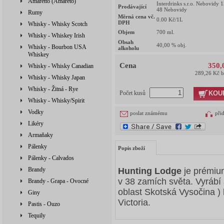
Amaretto (Amareto)
Interdrinks s.r.o. Nebovidy 
Prodávající
48 Nebovidy
Rumy
Měrná cena vč.
0.00
Kč/1L
DPH
Whisky - Whisky Scotch
Objem
700
ml.
Whisky - Whiskey Irish
Obsah
40,00
% obj.
Whisky - Bourbon USA
alkoholu
Whiskey
Cena
350,
Whisky - Whisky Canadian
289,26 Kč 
Whisky - Whisky Japan
Whisky - Žitná - Rye
KOU
Počet kusů
Whisky - Whisky/Spirit
Vodky
poslat známému
při
Likéry
Armaňaky
Pálenky
Popis zboží
Pálenky - Calvados
Brandy
Hunting Lodge
je prémiu
v 38 zamích světa. Vyrábí s
Brandy - Grapa - Ovocné
oblast Skotská Vysočina ) 
Giny
Victoria.
Pastis - Ouzo
Tequily