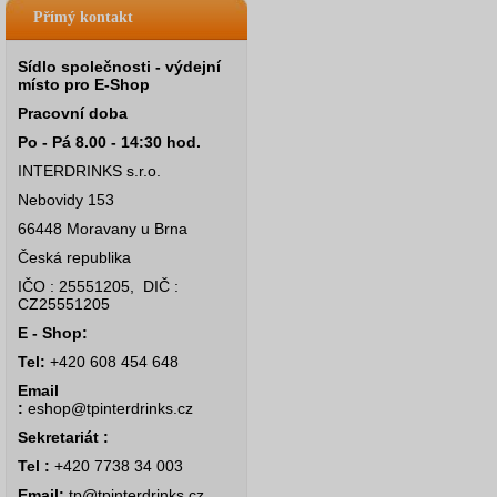
Přímý kontakt
Sídlo společnosti - výdejní
místo pro E-Shop
Pracovní doba
Po - Pá 8.00 - 14:30 hod.
INTERDRINKS s.r.o.
Nebovidy 153
66448 Moravany u Brna
Česká republika
IČO : 25551205, DIČ :
CZ25551205
E - Shop:
Tel:
+420 608 454 648
Email
:
eshop@tpinterdrinks.cz
Sekretariát :
Tel :
+420 7738 34 003
Email:
tp@tpinterdrinks.cz