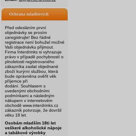
Ochrana mladistvých
Před odesláním první
objednávky se prosím
zaregistrujte! Bez řádné
registrace není bohužel možné
Vaši objednávku přijmout.
Firma Interdrinks si vyhrazuje
právo v případě pochybností o
plnoletosti registrovaného
zákazníka zaslat objednané
zboží kurýrní službou, která
bude oprávněna ověřit věk
příjemce při
dodání.
Souhlasem s
uvedenými obchodními
podmínkami a následným
nákupem v internetovém
obchodě www.interdrinks.cz
zákazník potvrzuje, že dovršil
věku 18 let.
Osobám mladším 18ti let
veškeré alkoholické nápoje
a tabákové výrobky