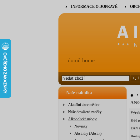
INFORMACE O DOPRAVĚ
OBCH
domů home
Naše nabídka
ANG
Aktuální akce měsíce
Naše dovážené značky
Výrob
Alkoholické nápoje
Kód p
Novinky
EAN 
Absinthy (Absint)
Dostu