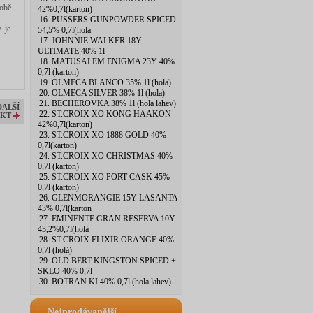
robě
42%0,7l(karton)
16. PUSSERS GUNPOWDER SPICED
 je
54,5% 0,7l(hola
17. JOHNNIE WALKER 18Y
ULTIMATE 40% 1l
18. MATUSALEM ENIGMA 23Y 40%
0,7l (karton)
19. OLMECA BLANCO 35% 1l (hola)
20. OLMECA SILVER 38% 1l (hola)
21. BECHEROVKA 38% 1l (hola lahev)
DALŠÍ
22. ST.CROIX XO KONG HAAKON
KT
42%0,7l(karton)
23. ST.CROIX XO 1888 GOLD 40%
0,7l(karton)
24. ST.CROIX XO CHRISTMAS 40%
0,7l (karton)
25. ST.CROIX XO PORT CASK 45%
0,7l (karton)
26. GLENMORANGIE 15Y LASANTA
43% 0,7l(karton
27. EMINENTE GRAN RESERVA 10Y
43,2%0,7l(holá
28. ST.CROIX ELIXIR ORANGE 40%
0,7l (holá)
29. OLD BERT KINGSTON SPICED +
SKLO 40% 0,7l
30. BOTRAN KI 40% 0,7l (hola lahev)
Nejprodávanější