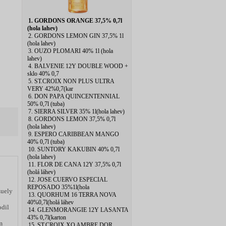
1. GORDONS ORANGE 37,5% 0,7l
(hola lahev)
2. GORDONS LEMON GIN 37,5% 1l
(hola lahev)
3. OUZO PLOMARI 40% 1l (hola
lahev)
4. BALVENIE 12Y DOUBLE WOOD +
sklo 40% 0,7
5. ST.CROIX NON PLUS ULTRA
VERY 42%0,7(kar
6. DON PAPA QUINCENTENNIAL
50% 0,7l (tuba)
7. SIERRA SILVER 35% 1l(hola lahev)
8. GORDONS LEMON 37,5% 0,7l
(hola lahev)
9. ESPERO CARIBBEAN MANGO
40% 0,7l (tuba)
10. SUNTORY KAKUBIN 40% 0,7l
(hola lahev)
11. FLOR DE CANA 12Y 37,5% 0,7l
(holá láhev)
12. JOSE CUERVO ESPECIAL
REPOSADO 35%1l(hola
zuely
13. QUORHUM 16 TERRA NOVA
40%0,7l(holá láhev
odil
14. GLENMORANGIE 12Y LASANTA
43% 0,7l(karton
m
15. ST.CROIX XO AMBRE DOR