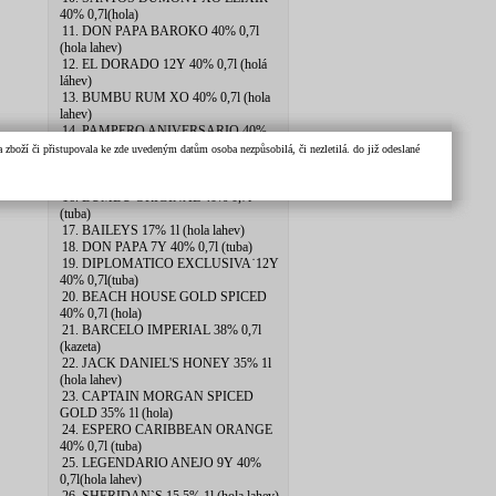
40% 0,7l(hola)
11. DON PAPA BAROKO 40% 0,7l
(hola lahev)
12. EL DORADO 12Y 40% 0,7l (holá
láhev)
13. BUMBU RUM XO 40% 0,7l (hola
lahev)
14. PAMPERO ANIVERSARIO 40%
0,7l (pytlik)
zboží či přistupovala ke zde uvedeným datům osoba nezpůsobilá, či nezletilá. do již odeslané
15. PLANTERAY 20th ANNIV
2xSKLO 40% 0.7l
16. BUMBU ORIGINAL 40% 0,7l
(tuba)
17. BAILEYS 17% 1l (hola lahev)
18. DON PAPA 7Y 40% 0,7l (tuba)
19. DIPLOMATICO EXCLUSIVA˙12Y
40% 0,7l(tuba)
20. BEACH HOUSE GOLD SPICED
40% 0,7l (hola)
21. BARCELO IMPERIAL 38% 0,7l
(kazeta)
22. JACK DANIEL'S HONEY 35% 1l
(hola lahev)
23. CAPTAIN MORGAN SPICED
GOLD 35% 1l (hola)
24. ESPERO CARIBBEAN ORANGE
40% 0,7l (tuba)
25. LEGENDARIO ANEJO 9Y 40%
0,7l(hola lahev)