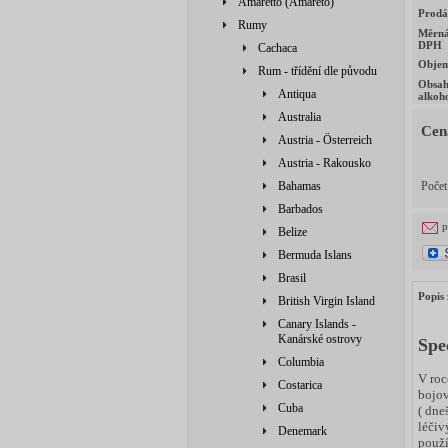
Amaretto (Amareto)
Prodá
Rumy
Měrná
DPH
Cachaca
Obje
Rum - třídění dle původu
Obsa
Antiqua
alkoh
Australia
Cen
Austria - Österreich
Austria - Rakousko
Bahamas
Poče
Barbados
p
Belize
Bermuda Islans
Brasil
Popis 
British Virgin Island
Canary Islands -
Kanárské ostrovy
Spe
Columbia
V roc
Costarica
bojov
Cuba
( dne
léčiv
Denemark
použí