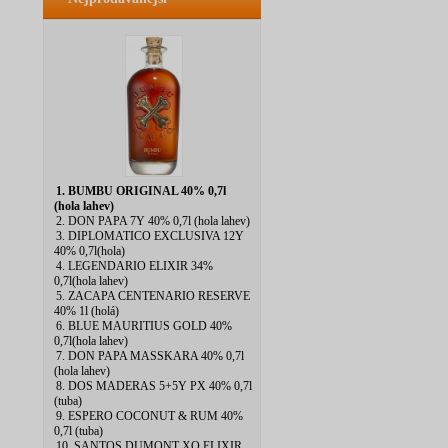
1. BUMBU ORIGINAL 40% 0,7l
(hola lahev)
2. DON PAPA 7Y 40% 0,7l (hola lahev)
3. DIPLOMATICO EXCLUSIVA 12Y
40% 0,7l(hola)
4. LEGENDARIO ELIXIR 34%
0,7l(hola lahev)
5. ZACAPA CENTENARIO RESERVE
40% 1l (holá)
6. BLUE MAURITIUS GOLD 40%
0,7l(hola lahev)
7. DON PAPA MASSKARA 40% 0,7l
(hola lahev)
8. DOS MADERAS 5+5Y PX 40% 0,7l
(tuba)
9. ESPERO COCONUT & RUM 40%
0,7l (tuba)
10. SANTOS DUMONT XO ELIXIR