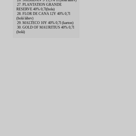
26. SHERIDAN`S 15,5% 1l (hola lahev)
27. PLANTATION GRANDE
RESERVE 40% 0,7l(hola)
28. FLOR DE CANA 12Y 40% 0,7l
(holá láhev)
29. MALTECO 10Y 40% 0,7l (karton)
30. GOLD OF MAURITIUS 40% 0,7l
(holá)