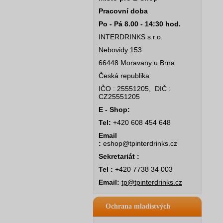
Pracovní doba
Po - Pá 8.00 - 14:30 hod.
INTERDRINKS s.r.o.
Nebovidy 153
66448 Moravany u Brna
Česká republika
IČO : 25551205, DIČ :
CZ25551205
E - Shop:
Tel:
+420 608 454 648
Email
:
eshop@tpinterdrinks.cz
Sekretariát :
Tel :
+420 7738 34 003
Email:
tp@tpinterdrinks.cz
Ochrana mladistvých