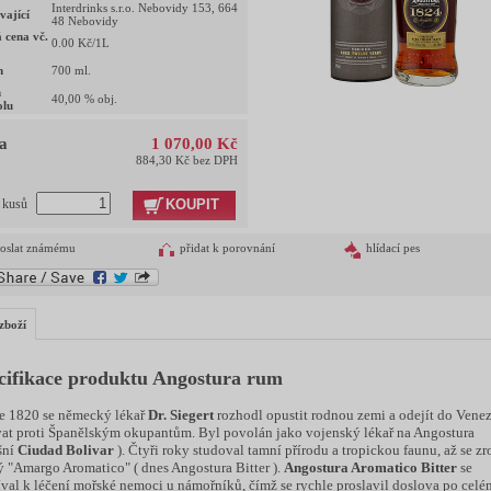
Interdrinks s.r.o. Nebovidy 153, 664
vající
48 Nebovidy
 cena vč.
0.00
Kč/1L
m
700
ml.
h
40,00
% obj.
olu
a
1 070,00 Kč
884,30 Kč bez DPH
KOUPIT
t kusů
oslat známému
přidat k porovnání
hlídací pes
zboží
cifikace produktu Angostura rum
e 1820 se německý lékař
Dr. Siegert
rozhodl opustit rodnou zemi a odejít do Vene
at proti Španělským okupantům. Byl povolán jako vojenský lékař na Angostura
šní
Ciudad Bolivar
). Čtyři roky studoval tamní přírodu a tropickou faunu, až se zr
ý "Amargo Aromatico" ( dnes Angostura Bitter ).
Angostura Aromatico Bitter
se
val k léčení mořské nemoci u námořníků, čímž se rychle proslavil doslova po celé