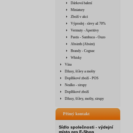
Dárková balení
Miniatury
Zboží v akci
Výprodej - slevy až 70%
Vermuty - Aperitivy
Pastis - Sambuca - Ouzo
Absinth (Absint)
Brandy - Cognac
Whisky
Vína
Džusy, šťávy a mošty
Doplňkové zboží - POS
Nealko - sirupy
Doplňkové zboží
Džusy, šťávy, mošty, sirupy
Přímý kontakt
Sídlo společnosti - výdejní
místo pro E-Shop