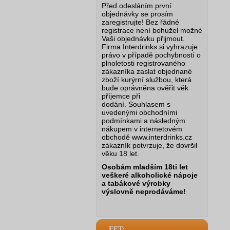
Před odesláním první
objednávky se prosím
zaregistrujte! Bez řádné
registrace není bohužel možné
Vaši objednávku přijmout.
Firma Interdrinks si vyhrazuje
právo v případě pochybností o
plnoletosti registrovaného
zákazníka zaslat objednané
zboží kurýrní službou, která
bude oprávněna ověřit věk
příjemce při
dodání.
Souhlasem s
uvedenými obchodními
podmínkami a následným
nákupem v internetovém
obchodě www.interdrinks.cz
zákazník potvrzuje, že dovršil
věku 18 let.
Osobám mladším 18ti let
veškeré alkoholické nápoje
a tabákové výrobky
výslovně neprodáváme!
EET: