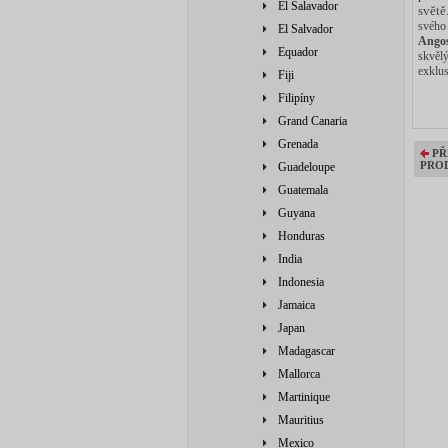
El Salavador
světě
svéh
El Salvador
Angos
Equador
skvělý
exklus
Fiji
Filipíny
Grand Canaria
Grenada
PŘ
PRO
Guadeloupe
Guatemala
Guyana
Honduras
India
Indonesia
Jamaica
Japan
Madagascar
Mallorca
Martinique
Mauritius
Mexico