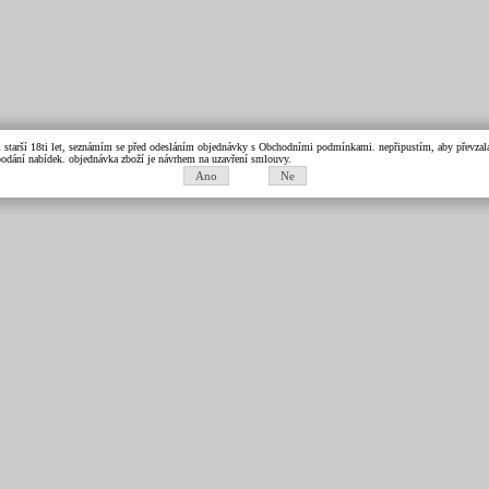
m starší 18ti let, seznámím se před odesláním objednávky s Obchodními podmínkami. nepřipustím, aby převzala 
k podání nabídek. objednávka zboží je návrhem na uzavření smlouvy.
Ano
Ne