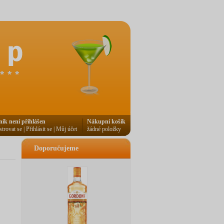
ník není přihlášen
Nákupní košík
strovat se
|
Přihlásit se
|
Můj účet
žádné položky
Doporučujeme