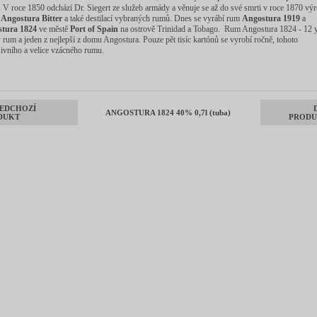
.
V roce 1850 odchází Dr. Siegert ze služeb armády a věnuje se až do své smrti v roce 1870 vý
o
Angostura Bitter
a také destilací vybraných rumů. Dnes se vyrábí rum
Angostura 1919
a
tura 1824
ve městě
Port of Spain
na ostrově Trinidad a Tobago. Rum Angostura 1824 - 12 y.
 rum a jeden z nejlepší z domu Angostura. Pouze pět tisíc kartónů se vyrobí ročně, tohoto
ivního a velice vzácného rumu.
EDCHOZÍ
ANGOSTURA 1824 40% 0,7l (tuba)
DUKT
PRODU