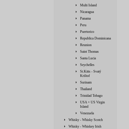
Multi Island
Nicaragua
Panama
Peru
Puertorico
Republica Dominicana
Reunion
Saint Thomas
Santa Lucia
Seychelles
St.Kitts - Svatý
Krištof
Surinam
Thailand
Trinidad Tobago
USA + US Virgin
Island
Venezuela
Whisky - Whisky Scotch
Whisky - Whiskey Irish