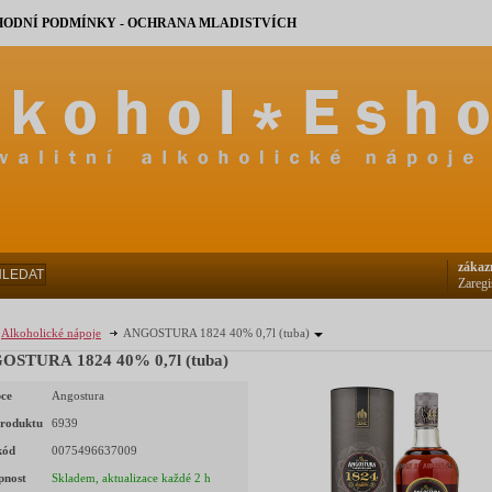
ODNÍ PODMÍNKY - OCHRANA MLADISTVÍCH
zákaz
HLEDAT
Zaregi
Alkoholické nápoje
ANGOSTURA 1824 40% 0,7l (tuba)
OSTURA 1824 40% 0,7l (tuba)
ce
Angostura
roduktu
6939
kód
0075496637009
pnost
Skladem, aktualizace každé 2 h