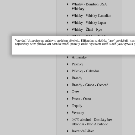
Whisky - Bourbon USA
Whiskey
Whisky - Whisky Canadian
Whisky - Whisky Japan
Whisky - Žitná - Rye
Whisky - Whisky/Spirit
Varování! Vstupujete na stránky s prodejem alkoholu. Kliknutím na tlačítko "ano" prohlašuji: jse
Vodky
objednávky nelze přidávat ani odebírat zboží, pouze ji zrušit. vystavené zboží slouží jako výzva 
Likéry
Armaňaky
Pálenky
Pálenky - Calvados
Brandy
Brandy - Grapa - Ovocné
Giny
Pastis - Ouzo
Tequily
Vermuty
0,0% alkohol - Destiláty bez
alkoholu - Non Alcoholic
Investiční láhve