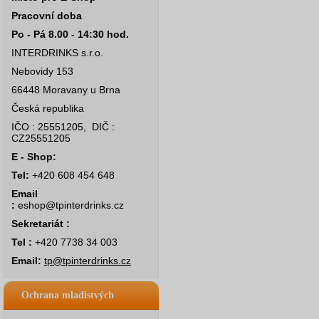
Pracovní doba
Po - Pá 8.00 - 14:30 hod.
INTERDRINKS s.r.o.
Nebovidy 153
66448 Moravany u Brna
Česká republika
IČO : 25551205, DIČ :
CZ25551205
E - Shop:
Tel:
+420 608 454 648
Email
:
eshop@tpinterdrinks.cz
Sekretariát :
Tel :
+420 7738 34 003
Email:
tp@tpinterdrinks.cz
Ochrana mladistvých