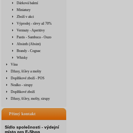
Dárková balení
Miniatury
Zboží v akci
Výprodej - slevy až 70%
Vermuty - Aperitivy
Pastis - Sambuca - Ouzo
Absinth (Absint)
Brandy - Cognac
Whisky
Vína
Džusy, šťávy a mošty
Doplňkové zboží - POS
Nealko - sirupy
Doplňkové zboží
Džusy, šťávy, mošty, sirupy
Přímý kontakt
Sídlo společnosti - výdejní
místo pro E-Shop