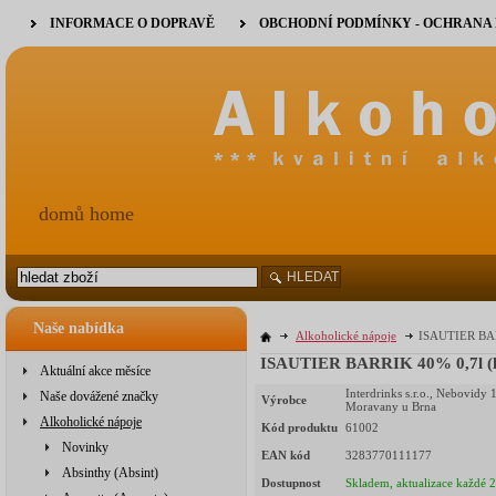
INFORMACE O DOPRAVĚ
OBCHODNÍ PODMÍNKY - OCHRANA
domů home
HLEDAT
Naše nabídka
Alkoholické nápoje
ISAUTIER BARR
ISAUTIER BARRIK 40% 0,7l (h
Aktuální akce měsíce
Interdrinks s.r.o., Nebovidy 
Naše dovážené značky
Výrobce
Moravany u Brna
Alkoholické nápoje
Kód produktu
61002
Novinky
EAN kód
3283770111177
Absinthy (Absint)
Dostupnost
Skladem, aktualizace každé 2