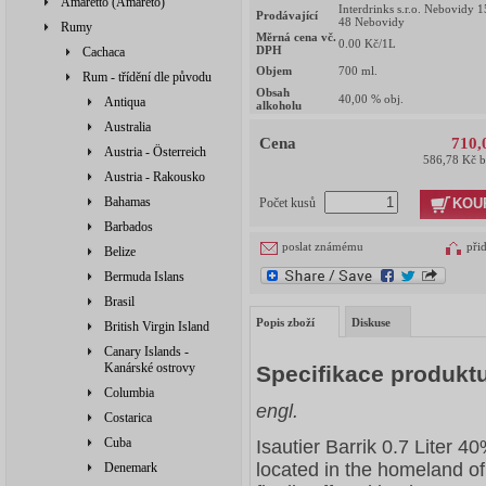
Amaretto (Amareto)
Interdrinks s.r.o. Nebovidy 
Prodávající
48 Nebovidy
Rumy
Měrná cena vč.
0.00
Kč/1L
DPH
Cachaca
Objem
700
ml.
Rum - třídění dle původu
Obsah
40,00
% obj.
Antiqua
alkoholu
Australia
Cena
710,
Austria - Österreich
586,78 Kč 
Austria - Rakousko
Bahamas
KOU
Počet kusů
Barbados
poslat známému
při
Belize
Bermuda Islans
Brasil
Popis zboží
Diskuse
British Virgin Island
Canary Islands -
Kanárské ostrovy
Specifikace produkt
Columbia
engl.
Costarica
Cuba
Isautier Barrik 0.7 Liter 4
located in the homeland of
Denemark