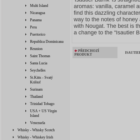
aromas: vanilla, caramel a
Multi Island
find this dazzling characte
Nicaragua
way to the notes of honey
Panama
with Nougat. The best is the
Peru
a change to the "Isautier Bl
Puertorico
Republica Dominicana
Reunion
PŘEDCHOZÍ
ISAUTIER
PRODUKT
Saint Thomas
Santa Lucia
Seychelles
St.Kitts - Svatý
Krištof
Surinam
Thailand
Trinidad Tobago
USA + US Virgin
Island
Venezuela
Whisky - Whisky Scotch
Whisky - Whiskey Irish