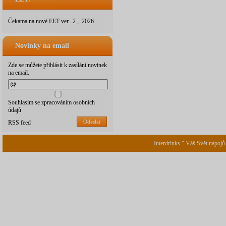
Čekama na nové EET ver.. 2 , 2026.
Novinky na email
Zde se můžete přihlásit k zasílání novinek
na email.
Souhlasím se zpracováním osobních
údajů
Odeslat
RSS feed
Interdrinks " Váš Svět nápojů