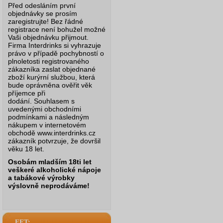
Před odesláním první
objednávky se prosím
zaregistrujte! Bez řádné
registrace není bohužel možné
Vaši objednávku přijmout.
Firma Interdrinks si vyhrazuje
právo v případě pochybností o
plnoletosti registrovaného
zákazníka zaslat objednané
zboží kurýrní službou, která
bude oprávněna ověřit věk
příjemce při
dodání.
Souhlasem s
uvedenými obchodními
podmínkami a následným
nákupem v internetovém
obchodě www.interdrinks.cz
zákazník potvrzuje, že dovršil
věku 18 let.
Osobám mladším 18ti let
veškeré alkoholické nápoje
a tabákové výrobky
výslovně neprodáváme!
EET: