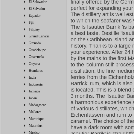
finally offered by the Germ
El Salavador
perfect for expanding your
El Salvador
The distillery art is well 
Equador
to which the seafarer was 
Fiji
The Is Isautier Barrik ’is 
Filipíny
a best taste. Destille 'Isa
Grand Canaria
on the Caribbean island a
Grenada
history. Thanks to a large
Guadeloupe
your experience. After 24 h
Guatemala
by the mains to the first Ma
Guyana
to the 'column still' proces
distillation, the fine mediu
Honduras
ferries from the Eichenholz 
India
Barrick' rum, which is also
Indonesia
is located. This is a blend 
Jamaica
3 months. The 'Isautier Bar
Japan
a harmonious experience a
Madagascar
of various distillates, whi
Mallorca
Eichenfässern and rum to i
Martinique
caramel. The choice of the 
Mauritius
have a dark room with som
Mexico
'Isautier Barrik' is straigh