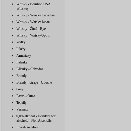
Whisky - Bourbon USA
Whiskey
Whisky - Whisky Canadian
Whisky - Whisky Japan
Whisky - Žitná - Rye
Whisky - Whisky/Spirit
Vodky
Likéry
Armaňaky
Pálenky
Pálenky - Calvados
Brandy
Brandy - Grapa - Ovocné
Giny
Pastis - Ouzo
Tequily
Vermuty
0,0% alkohol - Destiláty bez
alkoholu - Non Alcoholic
Investiční láhve