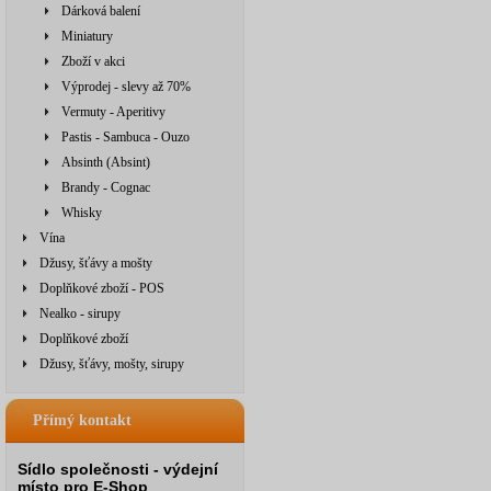
Dárková balení
Miniatury
Zboží v akci
Výprodej - slevy až 70%
Vermuty - Aperitivy
Pastis - Sambuca - Ouzo
Absinth (Absint)
Brandy - Cognac
Whisky
Vína
Džusy, šťávy a mošty
Doplňkové zboží - POS
Nealko - sirupy
Doplňkové zboží
Džusy, šťávy, mošty, sirupy
Přímý kontakt
Sídlo společnosti - výdejní
místo pro E-Shop