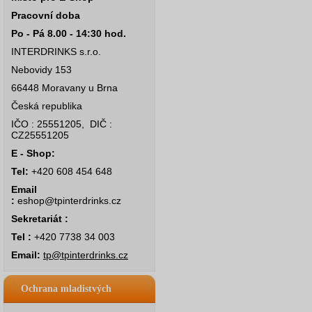
Pracovní doba
Po - Pá 8.00 - 14:30 hod.
INTERDRINKS s.r.o.
Nebovidy 153
66448 Moravany u Brna
Česká republika
IČO : 25551205, DIČ :
CZ25551205
E - Shop:
Tel:
+420 608 454 648
Email
:
eshop@tpinterdrinks.cz
Sekretariát :
Tel :
+420 7738 34 003
Email:
tp@tpinterdrinks.cz
Ochrana mladistvých