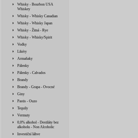
Whisky - Bourbon USA
Whiskey
Whisky - Whisky Canadian
Whisky - Whisky Japan
Whisky - Žitná - Rye
Whisky - Whisky/Spirit
Vodky
Likéry
Armaňaky
Pálenky
Pálenky - Calvados
Brandy
Brandy - Grapa - Ovocné
Giny
Pastis - Ouzo
Tequily
Vermuty
0,0% alkohol - Destiláty bez
alkoholu - Non Alcoholic
Investiční láhve