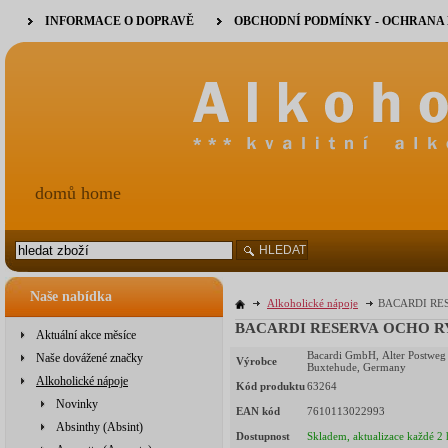
INFORMACE O DOPRAVĚ
OBCHODNÍ PODMÍNKY - OCHRANA
domů home
HLEDAT
Naše nabídka
Alkoholické nápoje
BACARDI RES
BACARDI RESERVA OCHO RYE 
Aktuální akce měsíce
Bacardi GmbH, Alter Postweg
Naše dovážené značky
Výrobce
Buxtehude, Germany
Alkoholické nápoje
Kód produktu
63264
Novinky
EAN kód
7610113022993
Absinthy (Absint)
Dostupnost
Skladem, aktualizace každé 2 