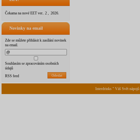
Čekama na nové EET ver.. 2 , 2026.
Novinky na email
Zde se můžete přihlásit k zasílání novinek
na email.
Souhlasím se zpracováním osobních
údajů
Odeslat
RSS feed
Interdrinks " Váš Svět nápojů