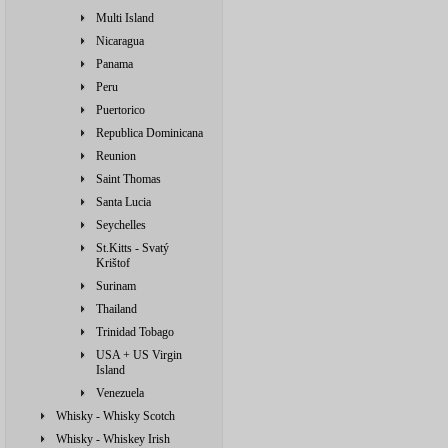
Multi Island
Nicaragua
Panama
Peru
Puertorico
Republica Dominicana
Reunion
Saint Thomas
Santa Lucia
Seychelles
St.Kitts - Svatý
Krištof
Surinam
Thailand
Trinidad Tobago
USA + US Virgin
Island
Venezuela
Whisky - Whisky Scotch
Whisky - Whiskey Irish