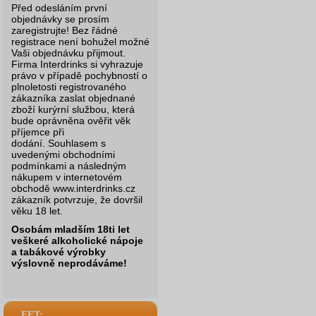
Před odesláním první
objednávky se prosím
zaregistrujte! Bez řádné
registrace není bohužel možné
Vaši objednávku přijmout.
Firma Interdrinks si vyhrazuje
právo v případě pochybností o
plnoletosti registrovaného
zákazníka zaslat objednané
zboží kurýrní službou, která
bude oprávněna ověřit věk
příjemce při
dodání.
Souhlasem s
uvedenými obchodními
podmínkami a následným
nákupem v internetovém
obchodě www.interdrinks.cz
zákazník potvrzuje, že dovršil
věku 18 let.
Osobám mladším 18ti let
veškeré alkoholické nápoje
a tabákové výrobky
výslovně neprodáváme!
EET: