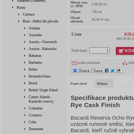
Amaretto (Amareto)
Měrná cena
0.00
Kč/1L
vč. DPH
Rumy
Objem
700
ml.
Cachaca
Obsah
45,00
% obj.
Rum - třídění dle původu
alkoholu
Antiqua
Cena
828,
Australia
684,30 Kč 
Austria - Österreich
Austria - Rakousko
KOU
Počet kusů
Bahamas
Barbados
poslat známému
při
Belize
Bermuda Islans
Brasil
Popis zboží
Diskuse
British Virgin Island
Specifikace produkt
Canary Islands -
Kanárské ostrovy
Rye Cask Finish
Columbia
Costarica
Bacardi Reserva Ocho Rye
Cuba
vzácné rumové směsi, ktero
Denemark
Bacardi, kteří ručně vybra