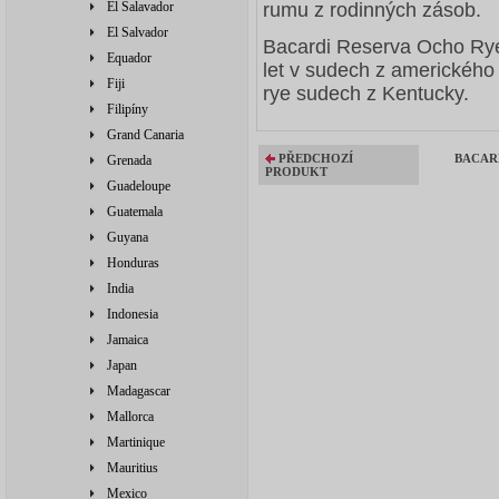
El Salavador
rumu z rodinných zásob.
El Salvador
Bacardi Reserva Ocho Rye 
Equador
let v sudech z americkéh
Fiji
rye sudech z Kentucky.
Filipíny
Grand Canaria
PŘEDCHOZÍ
BACAR
Grenada
PRODUKT
Guadeloupe
Guatemala
Guyana
Honduras
India
Indonesia
Jamaica
Japan
Madagascar
Mallorca
Martinique
Mauritius
Mexico