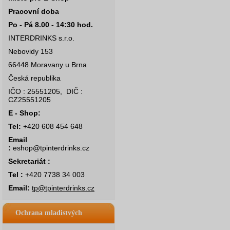
Pracovní doba
Po - Pá 8.00 - 14:30 hod.
INTERDRINKS s.r.o.
Nebovidy 153
66448 Moravany u Brna
Česká republika
IČO : 25551205, DIČ :
CZ25551205
E - Shop:
Tel:
+420 608 454 648
Email
:
eshop@tpinterdrinks.cz
Sekretariát :
Tel :
+420 7738 34 003
Email:
tp@tpinterdrinks.cz
Ochrana mladistvých