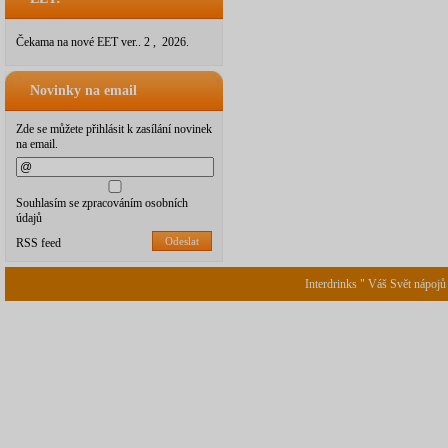
Čekama na nové EET ver.. 2 , 2026.
Novinky na email
Zde se můžete přihlásit k zasílání novinek
na email.
Souhlasím se zpracováním osobních
údajů
Odeslat
RSS feed
Interdrinks " Váš Svět nápojů