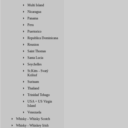
Multi Island
Nicaragua
Panama
Peru
Puertorico
Republica Dominicana
Reunion
Saint Thomas
Santa Lucia
Seychelles
St.Kitts - Svatý
Krištof
Surinam
Thailand
Trinidad Tobago
USA + US Virgin
Island
Venezuela
Whisky - Whisky Scotch
Whisky - Whiskey Irish