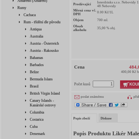
Amaretto (Amareto)
Interdrinks s.r.o. Nebovidy 
Prodávající
48 Nebovidy
Rumy
Měrná cena vč.
0.00
Kč/1L
DPH
Cachaca
Objem
700
ml.
Rum - třídění dle původu
Obsah
35,00
% obj.
Antiqua
alkoholu
Australia
Austria - Österreich
Austria - Rakousko
Bahamas
Barbados
Cena
484,
Belize
400,00 Kč 
Bermuda Islans
KOU
Počet kusů
Brasil
British Virgin Island
poslat známému
při
Canary Islands -
Kanárské ostrovy
Columbia
Popis zboží
Diskuse
Costarica
Cuba
Popis Produktu Likér Mal
Denemark