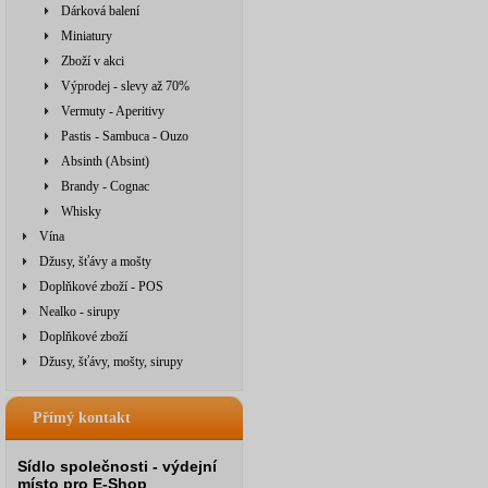
Dárková balení
Miniatury
Zboží v akci
Výprodej - slevy až 70%
Vermuty - Aperitivy
Pastis - Sambuca - Ouzo
Absinth (Absint)
Brandy - Cognac
Whisky
Vína
Džusy, šťávy a mošty
Doplňkové zboží - POS
Nealko - sirupy
Doplňkové zboží
Džusy, šťávy, mošty, sirupy
Přímý kontakt
Sídlo společnosti - výdejní
místo pro E-Shop