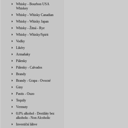
Whisky - Bourbon USA
Whiskey
Whisky - Whisky Canadian
Whisky - Whisky Japan
Whisky - Žitná - Rye
Whisky - Whisky/Spirit
Vodky
Likéry
Armaňaky
Pálenky
Pálenky - Calvados
Brandy
Brandy - Grapa - Ovocné
Giny
Pastis - Ouzo
Tequily
Vermuty
0,0% alkohol - Destiláty bez
alkoholu - Non Alcoholic
Investiční láhve