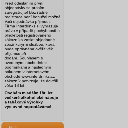
Před odesláním první
objednávky se prosím
zaregistrujte! Bez řádné
registrace není bohužel možné
Vaši objednávku přijmout.
Firma Interdrinks si vyhrazuje
právo v případě pochybností o
plnoletosti registrovaného
zákazníka zaslat objednané
zboží kurýrní službou, která
bude oprávněna ověřit věk
příjemce při
dodání.
Souhlasem s
uvedenými obchodními
podmínkami a následným
nákupem v internetovém
obchodě www.interdrinks.cz
zákazník potvrzuje, že dovršil
věku 18 let.
Osobám mladším 18ti let
veškeré alkoholické nápoje
a tabákové výrobky
výslovně neprodáváme!
EET: