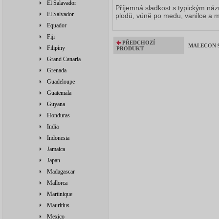
El Salavador
Příjemná sladkost s typickým ná
El Salvador
plodů, vůně po medu, vanilce a 
Equador
Fiji
PŘEDCHOZÍ
MALECON 9Y
Filipíny
PRODUKT
Grand Canaria
Grenada
Guadeloupe
Guatemala
Guyana
Honduras
India
Indonesia
Jamaica
Japan
Madagascar
Mallorca
Martinique
Mauritius
Mexico