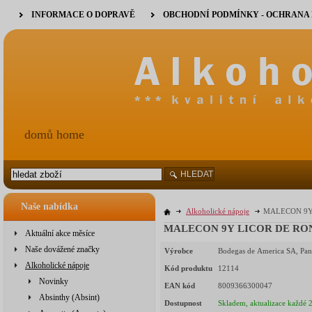
INFORMACE O DOPRAVĚ
OBCHODNÍ PODMÍNKY - OCHRANA
domů home
HLEDAT
Naše nabídka
Alkoholické nápoje
MALECON 9Y 
MALECON 9Y LICOR DE R
Aktuální akce měsíce
Naše dovážené značky
Výrobce
Bodegas de America SA, Pa
Alkoholické nápoje
Kód produktu
12114
Novinky
EAN kód
8009366300047
Absinthy (Absint)
Dostupnost
Skladem, aktualizace každé 