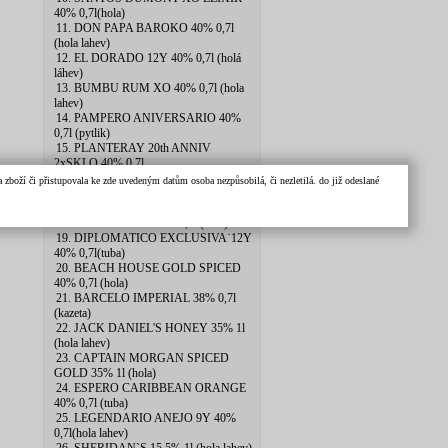
40% 0,7l(hola)
11. DON PAPA BAROKO 40% 0,7l
(hola lahev)
12. EL DORADO 12Y 40% 0,7l (holá
láhev)
13. BUMBU RUM XO 40% 0,7l (hola
lahev)
14. PAMPERO ANIVERSARIO 40%
0,7l (pytlik)
15. PLANTERAY 20th ANNIV
2xSKLO 40% 0.7l
16. BUMBU ORIGINAL 40% 0,7l
zboží či přistupovala ke zde uvedeným datům osoba nezpůsobilá, či nezletilá. do již odeslané
(tuba)
17. BAILEYS 17% 1l (hola lahev)
18. DON PAPA 7Y 40% 0,7l (tuba)
19. DIPLOMATICO EXCLUSIVA˙12Y
40% 0,7l(tuba)
20. BEACH HOUSE GOLD SPICED
40% 0,7l (hola)
21. BARCELO IMPERIAL 38% 0,7l
(kazeta)
22. JACK DANIEL'S HONEY 35% 1l
(hola lahev)
23. CAPTAIN MORGAN SPICED
GOLD 35% 1l (hola)
24. ESPERO CARIBBEAN ORANGE
40% 0,7l (tuba)
25. LEGENDARIO ANEJO 9Y 40%
0,7l(hola lahev)