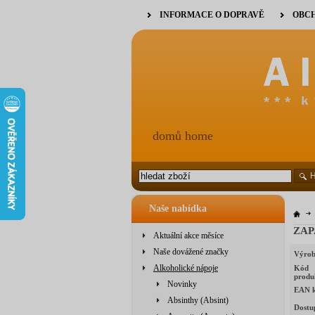
INFORMACE O DOPRAVĚ
OBCH
domů home
Naše nabídka
ZAP
Aktuální akce měsíce
Naše dovážené značky
Výrob
Alkoholické nápoje
Kód
produ
Novinky
EAN 
Absinthy (Absint)
Dostu