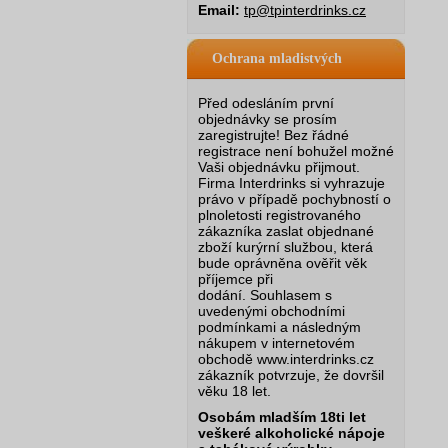
Email:
tp@tpinterdrinks.cz
Ochrana mladistvých
Před odesláním první
objednávky se prosím
zaregistrujte! Bez řádné
registrace není bohužel možné
Vaši objednávku přijmout.
Firma Interdrinks si vyhrazuje
právo v případě pochybností o
plnoletosti registrovaného
zákazníka zaslat objednané
zboží kurýrní službou, která
bude oprávněna ověřit věk
příjemce při
dodání.
Souhlasem s
uvedenými obchodními
podmínkami a následným
nákupem v internetovém
obchodě www.interdrinks.cz
zákazník potvrzuje, že dovršil
věku 18 let.
Osobám mladším 18ti let
veškeré alkoholické nápoje