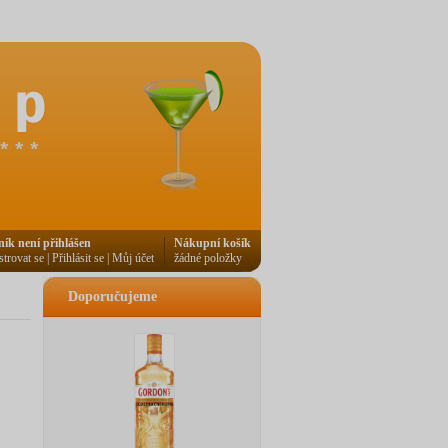
ník není přihlášen
Nákupní košík
strovat se
|
Přihlásit se
|
Můj účet
žádné položky
Doporučujeme