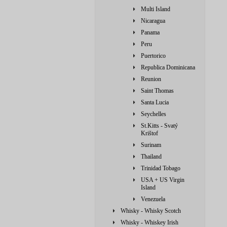
Multi Island
Nicaragua
Panama
Peru
Puertorico
Republica Dominicana
Reunion
Saint Thomas
Santa Lucia
Seychelles
St.Kitts - Svatý
Krištof
Surinam
Thailand
Trinidad Tobago
USA + US Virgin
Island
Venezuela
Whisky - Whisky Scotch
Whisky - Whiskey Irish