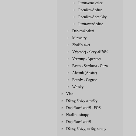
Limitované edice
Ročníkové edice
Ročníkové destiláty
Limirované edice
Dárková balení
Miniatury
Zboží v akci
Výprodej - slevy až 70%
Vermuty - Aperitivy
Pastis - Sambuca - Ouzo
Absinth (Absint)
Brandy - Cognac
Whisky
Vína
Džusy, šťávy a mošty
Doplňkové zboží - POS
Nealko - sirupy
Doplňkové zboží
Džusy, šťávy, mošty, sirupy