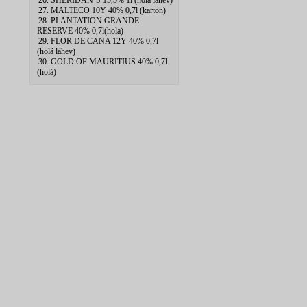
26. SHERIDAN`S 15,5% 1l (hola lahev)
27. MALTECO 10Y 40% 0,7l (karton)
28. PLANTATION GRANDE
RESERVE 40% 0,7l(hola)
29. FLOR DE CANA 12Y 40% 0,7l
(holá láhev)
30. GOLD OF MAURITIUS 40% 0,7l
(holá)