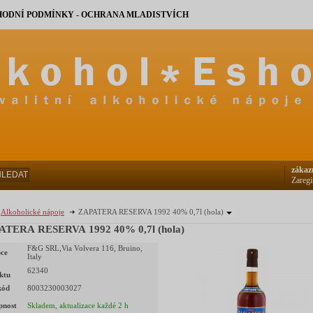
ODNÍ PODMÍNKY - OCHRANA MLADISTVÍCH
zákaz
HLEDAT
Zaregi
Alkoholické nápoje
ZAPATERA RESERVA 1992 40% 0,7l (hola)
ATERA RESERVA 1992 40% 0,7l (hola)
F&G SRL,Via Volvera 116, Bruino,
ce
Italy
62340
ktu
kód
8003230003027
pnost
Skladem, aktualizace každé 2 h