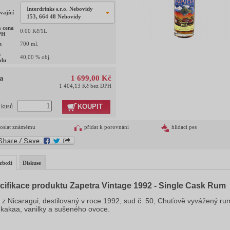
Interdrinks s.r.o. Nebovidy
vající
153, 664 48 Nebovidy
 cena
0.00
Kč/1L
PH
m
700
ml.
h
40,00
% obj.
olu
a
1 699,00 Kč
1 404,13 Kč bez DPH
KOUPIT
t kusů
oslat známému
přidat k porovnání
hlídací pes
zboží
Diskuse
cifikace produktu Zapetra Vintage 1992 - Single Cask Rum
z Nicaragui, destilovaný v roce 1992, sud č. 50, Chuťově vyvážený ru
 kakaa, vanilky a sušeného ovoce.