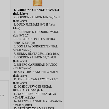
1. GORDONS ORANGE 37,5% 0,7l
(hola lahev)
2. GORDONS LEMON GIN 37,5% 1l
(hola lahev)
3. OUZO PLOMARI 40% 1l (hola
lahev)
4. BALVENIE 12Y DOUBLE WOOD +
sklo 40% 0,7
5. ST.CROIX NON PLUS ULTRA
VERY 42%0,7(kar
6. DON PAPA QUINCENTENNIAL
50% 0,7l (tuba)
7. SIERRA SILVER 35% 1l(hola lahev)
8. GORDONS LEMON 37,5% 0,7l
(hola lahev)
9. ESPERO CARIBBEAN MANGO
40% 0,7l (tuba)
10. SUNTORY KAKUBIN 40% 0,7l
(hola lahev)
11. FLOR DE CANA 12Y 37,5% 0,7l
(holá láhev)
12. JOSE CUERVO ESPECIAL
REPOSADO 35%1l(hola
13. QUORHUM 16 TERRA NOVA
m s
40%0,7l(holá láhev
14. GLENMORANGIE 12Y LASANTA
43% 0,7l(karton
15. ST.CROIX XO AMBRE DOR