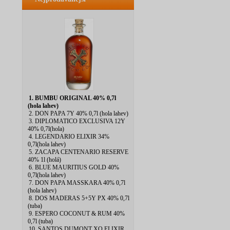
1. BUMBU ORIGINAL 40% 0,7l
(hola lahev)
2. DON PAPA 7Y 40% 0,7l (hola lahev)
3. DIPLOMATICO EXCLUSIVA 12Y
40% 0,7l(hola)
4. LEGENDARIO ELIXIR 34%
0,7l(hola lahev)
5. ZACAPA CENTENARIO RESERVE
40% 1l (holá)
6. BLUE MAURITIUS GOLD 40%
0,7l(hola lahev)
7. DON PAPA MASSKARA 40% 0,7l
(hola lahev)
8. DOS MADERAS 5+5Y PX 40% 0,7l
(tuba)
9. ESPERO COCONUT & RUM 40%
0,7l (tuba)
10. SANTOS DUMONT XO ELIXIR