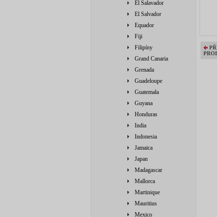
El Salavador
El Salvador
Equador
Fiji
Filipíny
PŘ
PRO
Grand Canaria
Grenada
Guadeloupe
Guatemala
Guyana
Honduras
India
Indonesia
Jamaica
Japan
Madagascar
Mallorca
Martinique
Mauritius
Mexico