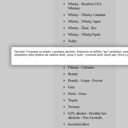
Whisky - Bourbon USA
Whiskey
Whisky - Whisky Canadian
Whisky - Whisky Japan
Whisky - Žitná - Rye
Whisky - Whisky/Spirit
Vodky
Likéry
Varování! Vstupujete na stránky s prodejem alkoholu. Kliknutím na tlačítko "ano" prohlašuji: jse
Armaňaky
objednávky nelze přidávat ani odebírat zboží, pouze ji zrušit. vystavené zboží slouží jako výzva 
Pálenky
Pálenky - Calvados
Brandy
Brandy - Grapa - Ovocné
Giny
Pastis - Ouzo
Tequily
Vermuty
0,0% alkohol - Destiláty bez
alkoholu - Non Alcoholic
Investiční láhve