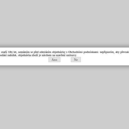
m starší 18ti let, seznámím se před odesláním objednávky s Obchodními podmínkami. nepřipustím, aby převzala 
k podání nabídek. objednávka zboží je návrhem na uzavření smlouvy.
Ano
Ne