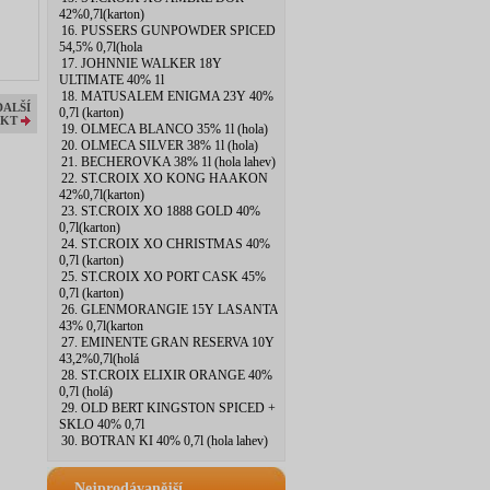
42%0,7l(karton)
16. PUSSERS GUNPOWDER SPICED
54,5% 0,7l(hola
17. JOHNNIE WALKER 18Y
ULTIMATE 40% 1l
18. MATUSALEM ENIGMA 23Y 40%
DALŠÍ
0,7l (karton)
KT
19. OLMECA BLANCO 35% 1l (hola)
20. OLMECA SILVER 38% 1l (hola)
21. BECHEROVKA 38% 1l (hola lahev)
22. ST.CROIX XO KONG HAAKON
42%0,7l(karton)
23. ST.CROIX XO 1888 GOLD 40%
0,7l(karton)
24. ST.CROIX XO CHRISTMAS 40%
0,7l (karton)
25. ST.CROIX XO PORT CASK 45%
0,7l (karton)
26. GLENMORANGIE 15Y LASANTA
43% 0,7l(karton
27. EMINENTE GRAN RESERVA 10Y
43,2%0,7l(holá
28. ST.CROIX ELIXIR ORANGE 40%
0,7l (holá)
29. OLD BERT KINGSTON SPICED +
SKLO 40% 0,7l
30. BOTRAN KI 40% 0,7l (hola lahev)
Nejprodávanější