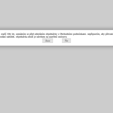
m starší 18ti let, seznámím se před odesláním objednávky s Obchodními podmínkami. nepřipustím, aby převzala 
k podání nabídek. objednávka zboží je návrhem na uzavření smlouvy.
Ano
Ne