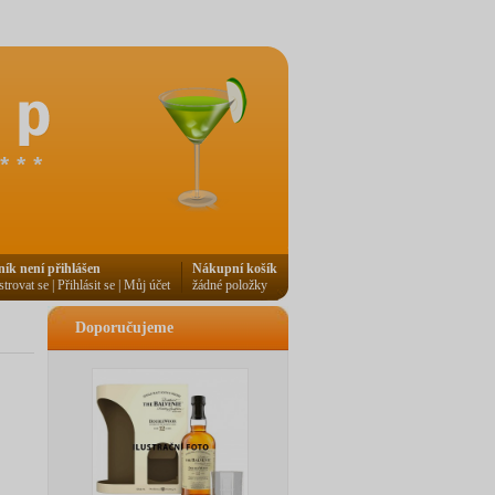
ník není přihlášen
Nákupní košík
strovat se
|
Přihlásit se
|
Můj účet
žádné položky
Doporučujeme