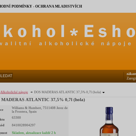
ODNÍ PODMÍNKY - OCHRANA MLADISTVÍCH
zákaz
HLEDAT
Zaregi
Alkoholické nápoje
DOS MADERAS ATLANTIC 37,5% 0,7l (hola)
 MADERAS ATLANTIC 37,5% 0,7l (hola)
Williams & Humbert, 7511408 Jerez de
ce
la Frontera, Spain
63300
ktu
kód
8410028904297
pnost
Skladem, aktualizace každé 2 h