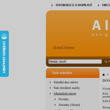
INFORMACE O DOPRAVĚ
OBCH
domů home
Naše nabídka
DOS
Aktuální akce měsíce
Naše dovážené značky
Výrob
Alkoholické nápoje
Kód
produ
Novinky
EAN 
Absinthy (Absint)
Dostu