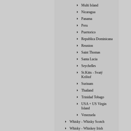
Multi Island
Nicaragua
Panama
Peru
Puertorico
Republica Dominicana
Reunion
Saint Thomas
Santa Lucia
Seychelles
St.Kitts - Svatý
Krištof
Surinam
Thailand
Trinidad Tobago
USA + US Virgin
Island
Venezuela
Whisky - Whisky Scotch
Whisky - Whiskey Irish