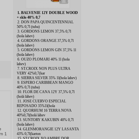
1. BALVENIE 12Y DOUBLE WOOD
+ sklo 40% 0,7
2. DON PAPA QUINCENTENNIAL
50% 0,7l (tuba)
3. GORDONS LEMON 37,5% 0,7l
(hola lahev)
4. GORDONS ORANGE 37,5% 0,7l
(hola lahev)
5. GORDONS LEMON GIN 37,5% 1l
(hola lahev)
6. OUZO PLOMARI 40% 1l (hola
lahev)
7. ST.CROIX NON PLUS ULTRA
VERY 42%0,7(kar
8. SIERRA SILVER 35% 1l(hola lahev)
9. ESPERO CARIBBEAN MANGO
40% 0,7l (tuba)
10. FLOR DE CANA 12Y 37,5% 0,7l
(holá láhev)
11. JOSE CUERVO ESPECIAL
REPOSADO 35%1l(hola
12. QUORHUM 16 TERRA NOVA
40%0,7l(holá láhev
13. SUNTORY KAKUBIN 40% 0,7l
(hola lahev)
e
14. GLENMORANGIE 12Y LASANTA
ím 1
43% 0,7l(karton
15. ST.CROIX XO AMBRE DOR