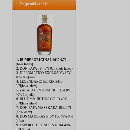
Nejprodávanější
1. BUMBU ORIGINAL 40% 0,7l
(hola lahev)
2. DON PAPA 7Y 40% 0,7l (hola lahev)
3. DIPLOMATICO EXCLUSIVA 12Y
40% 0,7l(hola)
4. LEGENDARIO ELIXIR 34%
0,7l(hola lahev)
5. ZACAPA CENTENARIO RESERVE
40% 1l (holá)
6. BLUE MAURITIUS GOLD 40%
0,7l(hola lahev)
7. DON PAPA MASSKARA 40% 0,7l
(hola lahev)
8. DOS MADERAS 5+5Y PX 40% 0,7l
(tuba)
9. ESPERO COCONUT & RUM 40%
0,7l (tuba)