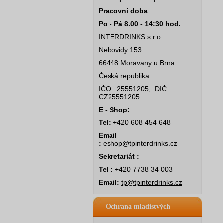
Pracovní doba
Po - Pá 8.00 - 14:30 hod.
INTERDRINKS s.r.o.
Nebovidy 153
66448 Moravany u Brna
Česká republika
IČO : 25551205, DIČ :
CZ25551205
E - Shop:
Tel:
+420 608 454 648
Email
:
eshop@tpinterdrinks.cz
Sekretariát :
Tel :
+420 7738 34 003
Email:
tp@tpinterdrinks.cz
Ochrana mladistvých