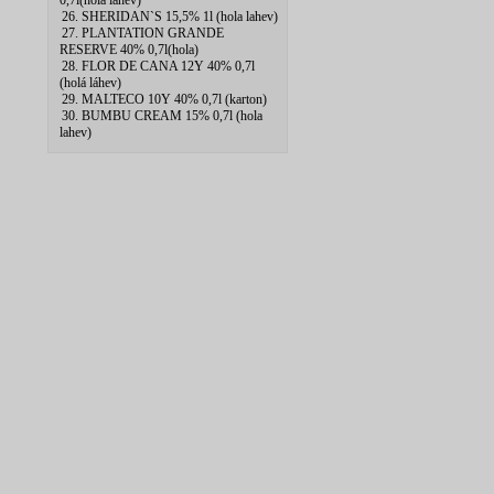
0,7l(hola lahev)
26. SHERIDAN`S 15,5% 1l (hola lahev)
27. PLANTATION GRANDE
RESERVE 40% 0,7l(hola)
28. FLOR DE CANA 12Y 40% 0,7l
(holá láhev)
29. MALTECO 10Y 40% 0,7l (karton)
30. BUMBU CREAM 15% 0,7l (hola
lahev)