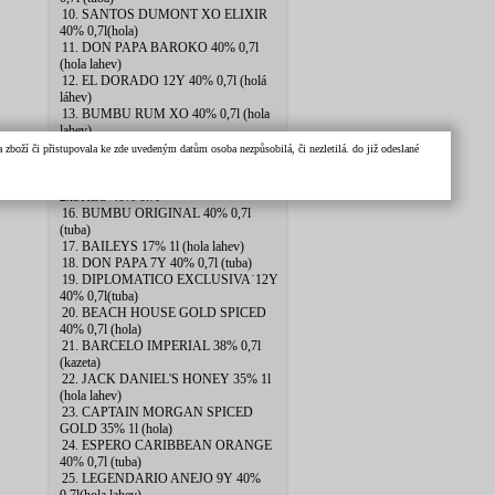
10. SANTOS DUMONT XO ELIXIR
40% 0,7l(hola)
11. DON PAPA BAROKO 40% 0,7l
(hola lahev)
12. EL DORADO 12Y 40% 0,7l (holá
láhev)
13. BUMBU RUM XO 40% 0,7l (hola
lahev)
14. PAMPERO ANIVERSARIO 40%
zboží či přistupovala ke zde uvedeným datům osoba nezpůsobilá, či nezletilá. do již odeslané
0,7l (pytlik)
15. PLANTERAY 20th ANNIV
2xSKLO 40% 0.7l
16. BUMBU ORIGINAL 40% 0,7l
(tuba)
17. BAILEYS 17% 1l (hola lahev)
18. DON PAPA 7Y 40% 0,7l (tuba)
19. DIPLOMATICO EXCLUSIVA˙12Y
40% 0,7l(tuba)
20. BEACH HOUSE GOLD SPICED
40% 0,7l (hola)
21. BARCELO IMPERIAL 38% 0,7l
(kazeta)
22. JACK DANIEL'S HONEY 35% 1l
(hola lahev)
23. CAPTAIN MORGAN SPICED
GOLD 35% 1l (hola)
24. ESPERO CARIBBEAN ORANGE
40% 0,7l (tuba)
25. LEGENDARIO ANEJO 9Y 40%