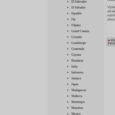
El Salavador
Výsl
El Salvador
atra
Equador
vani
sher
Fiji
Filipíny
Grand Canaria
Grenada
PŘ
Guadeloupe
PRO
Guatemala
Guyana
Honduras
India
Indonesia
Jamaica
Japan
Madagascar
Mallorca
Martinique
Mauritius
Mexico