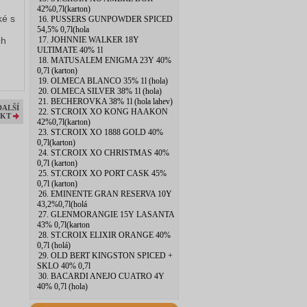
42%0,7l(karton)
ké s
16. PUSSERS GUNPOWDER SPICED
54,5% 0,7l(hola
17. JOHNNIE WALKER 18Y
ch
ULTIMATE 40% 1l
18. MATUSALEM ENIGMA 23Y 40%
0,7l (karton)
19. OLMECA BLANCO 35% 1l (hola)
20. OLMECA SILVER 38% 1l (hola)
21. BECHEROVKA 38% 1l (hola lahev)
DALŠÍ
22. ST.CROIX XO KONG HAAKON
KT
42%0,7l(karton)
23. ST.CROIX XO 1888 GOLD 40%
0,7l(karton)
24. ST.CROIX XO CHRISTMAS 40%
0,7l (karton)
25. ST.CROIX XO PORT CASK 45%
0,7l (karton)
26. EMINENTE GRAN RESERVA 10Y
43,2%0,7l(holá
27. GLENMORANGIE 15Y LASANTA
43% 0,7l(karton
28. ST.CROIX ELIXIR ORANGE 40%
0,7l (holá)
29. OLD BERT KINGSTON SPICED +
SKLO 40% 0,7l
30. BACARDI ANEJO CUATRO 4Y
40% 0,7l (hola)