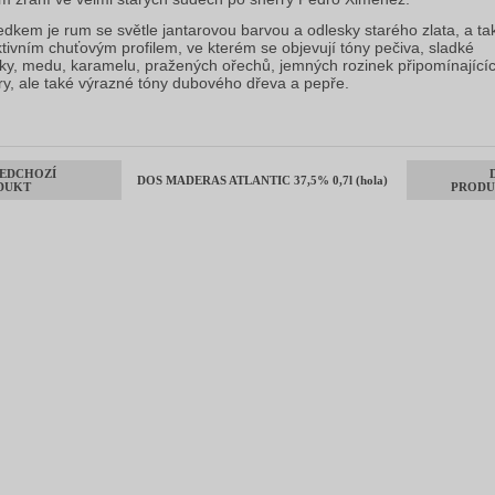
edkem je rum se světle jantarovou barvou a odlesky starého zlata, a ta
ktivním chuťovým profilem, ve kterém se objevují tóny pečiva, sladké
lky, medu, karamelu, pražených ořechů, jemných rozinek připomínající
ry, ale také výrazné tóny dubového dřeva a pepře.
EDCHOZÍ
DOS MADERAS ATLANTIC 37,5% 0,7l (hola)
DUKT
PRODU