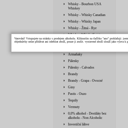
Whisky - Bourbon USA
Whiskey
Whisky - Whisky Canadian
Whisky - Whisky Japan
Whisky - Žitná - Rye
Whisky - Whisky/Spirit
Varování! Vstupujete na stránky s prodejem alkoholu. Kliknutím na tlačítko "ano" prohlašuji: jse
Vodky
objednávky nelze přidávat ani odebírat zboží, pouze ji zrušit. vystavené zboží slouží jako výzva 
Likéry
Armaňaky
Pálenky
Pálenky - Calvados
Brandy
Brandy - Grapa - Ovocné
Giny
Pastis - Ouzo
Tequily
Vermuty
0,0% alkohol - Destiláty bez
alkoholu - Non Alcoholic
Investiční láhve