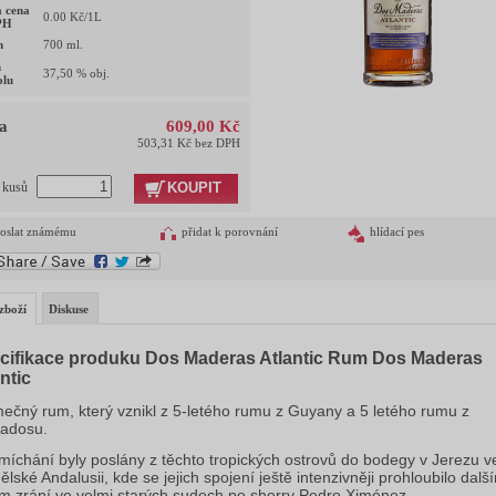
 cena
0.00
Kč/1L
PH
m
700
ml.
h
37,50
% obj.
olu
a
609,00 Kč
503,31 Kč bez DPH
KOUPIT
t kusů
oslat známému
přidat k porovnání
hlídací pes
zboží
Diskuse
cifikace produku Dos Maderas Atlantic Rum Dos Maderas
ntic
mečný rum, který vznikl z 5-letého rumu z Guyany a 5 letého rumu z
adosu.
míchání byly poslány z těchto tropických ostrovů do bodegy v Jerezu v
ělské Andalusii, kde se jejich spojení ještě intenzivněji prohloubilo dalš
m zrání ve velmi starých sudech po sherry Pedro Ximénez.