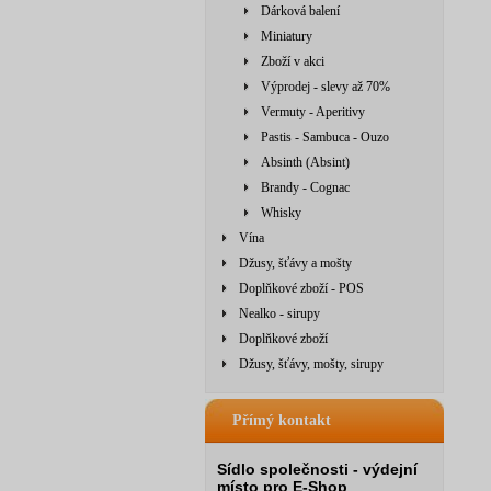
Dárková balení
Miniatury
Zboží v akci
Výprodej - slevy až 70%
Vermuty - Aperitivy
Pastis - Sambuca - Ouzo
Absinth (Absint)
Brandy - Cognac
Whisky
Vína
Džusy, šťávy a mošty
Doplňkové zboží - POS
Nealko - sirupy
Doplňkové zboží
Džusy, šťávy, mošty, sirupy
Přímý kontakt
Sídlo společnosti - výdejní
místo pro E-Shop