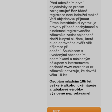
Před odesláním první
objednávky se prosím
zaregistrujte! Bez řádné
registrace není bohužel možné
Vaši objednávku přijmout.
Firma Interdrinks si vyhrazuje
právo v případě pochybností o
plnoletosti registrovaného
zákazníka zaslat objednané
zboží kurýrní službou, která
bude oprávněna ověřit věk
příjemce při
dodání.
Souhlasem s
uvedenými obchodními
podmínkami a následným
nákupem v internetovém
obchodě www.interdrinks.cz
zákazník potvrzuje, že dovršil
věku 18 let.
Osobám mladším 18ti let
veškeré alkoholické nápoje
a tabákové výrobky
výslovně neprodáváme!
EET: