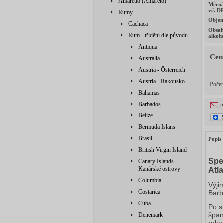
Amaretto (Amareto)
Měrná
vč. D
Rumy
Obje
Cachaca
Obsa
Rum - třídění dle původu
alkoh
Antiqua
Cen
Australia
Austria - Österreich
Austria - Rakousko
Poče
Bahamas
Barbados
p
Belize
Bermuda Islans
Brasil
Popis 
British Virgin Island
Spe
Canary Islands -
Kanárské ostrovy
Atla
Columbia
Výji
Costarica
Barb
Cuba
Po s
špan
Denemark
roke