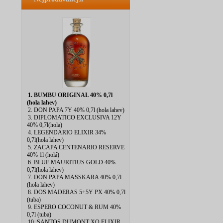
1. BUMBU ORIGINAL 40% 0,7l
(hola lahev)
2. DON PAPA 7Y 40% 0,7l (hola lahev)
3. DIPLOMATICO EXCLUSIVA 12Y
40% 0,7l(hola)
4. LEGENDARIO ELIXIR 34%
0,7l(hola lahev)
5. ZACAPA CENTENARIO RESERVE
40% 1l (holá)
6. BLUE MAURITIUS GOLD 40%
0,7l(hola lahev)
7. DON PAPA MASSKARA 40% 0,7l
(hola lahev)
8. DOS MADERAS 5+5Y PX 40% 0,7l
(tuba)
9. ESPERO COCONUT & RUM 40%
0,7l (tuba)
10. SANTOS DUMONT XO ELIXIR