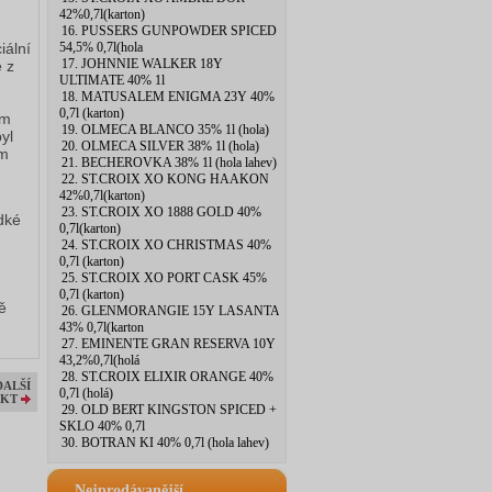
42%0,7l(karton)
16. PUSSERS GUNPOWDER SPICED
iální
54,5% 0,7l(hola
17. JOHNNIE WALKER 18Y
é z
ULTIMATE 40% 1l
18. MATUSALEM ENIGMA 23Y 40%
0,7l (karton)
em
19. OLMECA BLANCO 35% 1l (hola)
yl
20. OLMECA SILVER 38% 1l (hola)
ém
21. BECHEROVKA 38% 1l (hola lahev)
22. ST.CROIX XO KONG HAAKON
42%0,7l(karton)
23. ST.CROIX XO 1888 GOLD 40%
adké
0,7l(karton)
24. ST.CROIX XO CHRISTMAS 40%
0,7l (karton)
25. ST.CROIX XO PORT CASK 45%
0,7l (karton)
ě
26. GLENMORANGIE 15Y LASANTA
43% 0,7l(karton
27. EMINENTE GRAN RESERVA 10Y
43,2%0,7l(holá
28. ST.CROIX ELIXIR ORANGE 40%
DALŠÍ
0,7l (holá)
KT
29. OLD BERT KINGSTON SPICED +
SKLO 40% 0,7l
30. BOTRAN KI 40% 0,7l (hola lahev)
Nejprodávanější