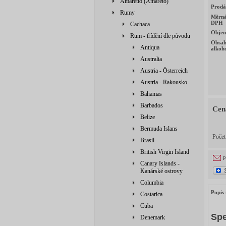
Amaretto (Amareto)
Prodá
Rumy
Měrná
DPH
Cachaca
Obje
Rum - třídění dle původu
Obsa
Antiqua
alkoh
Australia
Austria - Österreich
Austria - Rakousko
Bahamas
Barbados
Cen
Belize
Bermuda Islans
Poče
Brasil
British Virgin Island
p
Canary Islands -
Kanárské ostrovy
Columbia
Popis 
Costarica
Cuba
Spe
Denemark