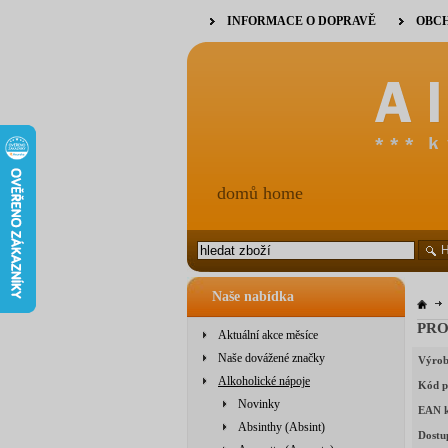
INFORMACE O DOPRAVĚ
OBCH
domů home
Naše nabídka
PROH
Aktuální akce měsíce
Naše dovážené značky
Výrob
Alkoholické nápoje
Kód p
Novinky
EAN 
Absinthy (Absint)
Dostu