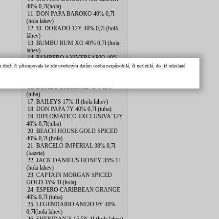
40% 0,7l(hola)
11. DON PAPA BAROKO 40% 0,7l
(hola lahev)
12. EL DORADO 12Y 40% 0,7l (holá
láhev)
13. BUMBU RUM XO 40% 0,7l (hola
lahev)
14. PAMPERO ANIVERSARIO 40%
0,7l (pytlik)
zboží či přistupovala ke zde uvedeným datům osoba nezpůsobilá, či nezletilá. do již odeslané
15. PLANTERAY 20th ANNIV
2xSKLO 40% 0.7l
16. BUMBU ORIGINAL 40% 0,7l
(tuba)
17. BAILEYS 17% 1l (hola lahev)
18. DON PAPA 7Y 40% 0,7l (tuba)
19. DIPLOMATICO EXCLUSIVA˙12Y
40% 0,7l(tuba)
20. BEACH HOUSE GOLD SPICED
40% 0,7l (hola)
21. BARCELO IMPERIAL 38% 0,7l
(kazeta)
22. JACK DANIEL'S HONEY 35% 1l
(hola lahev)
23. CAPTAIN MORGAN SPICED
GOLD 35% 1l (hola)
24. ESPERO CARIBBEAN ORANGE
40% 0,7l (tuba)
25. LEGENDARIO ANEJO 9Y 40%
0,7l(hola lahev)