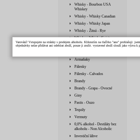
Whisky - Bourbon USA
Whiskey
Whisky - Whisky Canadian
Whisky - Whisky Japan
Whisky - Žitná - Rye
Whisky - Whisky/Spirit
Varování! Vstupujete na stránky s prodejem alkoholu. Kliknutím na tlačítko "ano" prohlašuji: jse
Vodky
objednávky nelze přidávat ani odebírat zboží, pouze ji zrušit. vystavené zboží slouží jako výzva 
Likéry
Armaňaky
Pálenky
Pálenky - Calvados
Brandy
Brandy - Grapa - Ovocné
Giny
Pastis - Ouzo
Tequily
Vermuty
0,0% alkohol - Destiláty bez
alkoholu - Non Alcoholic
Investiční láhve