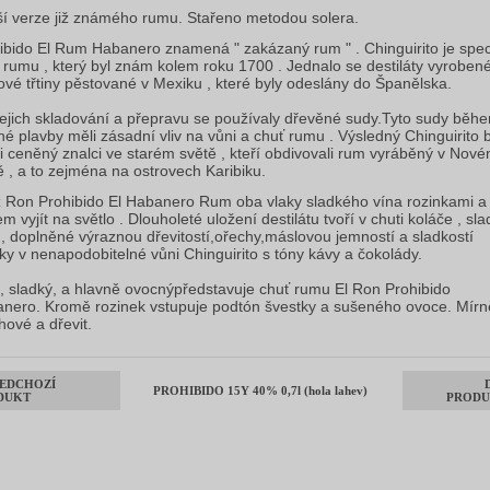
ší verze již známého rumu. Stařeno metodou solera.
ibido El Rum Habanero znamená " zakázaný rum " . Chinguirito je spec
 rumu , který byl znám kolem roku 1700 . Jednalo se destiláty vyroben
ové třtiny pěstované v Mexiku , které byly odeslány do Španělska.
jejich skladování a přepravu se používaly dřevěné sudy.Tyto sudy běh
hé plavby měli zásadní vliv na vůni a chuť rumu . Výsledný Chinguirito b
i ceněný znalci ve starém světě , kteří obdivovali rum vyráběný v Nov
ě , a to zejména na ostrovech Karibiku.
 Ron Prohibido El Habanero Rum oba vlaky sladkého vína rozinkami a
m vyjít na světlo . Dlouholeté uložení destilátu tvoří v chuti koláče , sl
 , doplněné výraznou dřevitostí,ořechy,máslovou jemností a sladkostí
lky v nenapodobitelné vůni Chinguirito s tóny kávy a čokolády.
ý, sladký, a hlavně ovocnýpředstavuje chuť rumu El Ron Prohibido
nero. Kromě rozinek vstupuje podtón švestky a sušeného ovoce. Mírn
hové a dřevit.
EDCHOZÍ
PROHIBIDO 15Y 40% 0,7l (hola lahev)
DUKT
PRODU