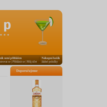
ník není přihlášen
Nákupní košík
strovat se
|
Přihlásit se
|
Můj účet
žádné položky
Doporučujeme