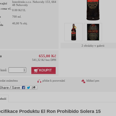
Interdrinks s.r.o. Nebovidy 153, 664
vající
48 Nebovidy
 cena vč.
0.00
Kč/1L
m
700
ml.
h
40,00
% obj.
olu
2 obrázky v galerii
a
655,00 Kč
541,32 Kč bez DPH
KOUPIT
t kusů
oslat známému
přidat k porovnání
hlídací pes
zboží
cifikace Produktu El Ron Prohibido Solera 15