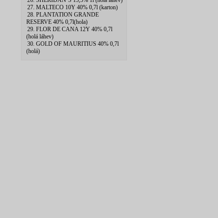
26. SHERIDAN`S 15,5% 1l (hola lahev)
27. MALTECO 10Y 40% 0,7l (karton)
28. PLANTATION GRANDE
RESERVE 40% 0,7l(hola)
29. FLOR DE CANA 12Y 40% 0,7l
(holá láhev)
30. GOLD OF MAURITIUS 40% 0,7l
(holá)