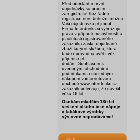
Před odesláním první
objednávky se prosím
zaregistrujte! Bez řádné
registrace není bohužel možné
Vaši objednávku přijmout.
Firma Interdrinks si vyhrazuje
právo v případě pochybností o
plnoletosti registrovaného
zákazníka zaslat objednané
zboží kurýrní službou, která
bude oprávněna ověřit věk
příjemce při
dodání.
Souhlasem s
uvedenými obchodními
podmínkami a následným
nákupem v internetovém
obchodě www.interdrinks.cz
zákazník potvrzuje, že dovršil
věku 18 let.
Osobám mladším 18ti let
veškeré alkoholické nápoje
a tabákové výrobky
výslovně neprodáváme!
EET: