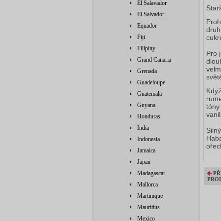
El Salavador
Star
El Salvador
Proh
Equador
druh
cukr
Fiji
Filipíny
Pro 
Grand Canaria
dlou
velm
Grenada
svět
Guadeloupe
Když
Guatemala
rume
Guyana
tóny
vani
Honduras
India
Siln
Haba
Indonesia
ořec
Jamaica
Japan
Madagascar
PŘ
PRO
Mallorca
Martinique
Mauritius
Mexico