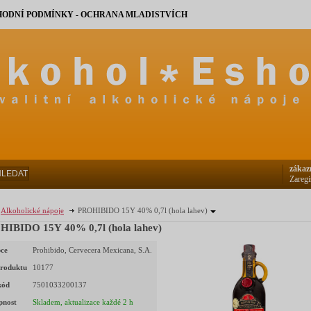
ODNÍ PODMÍNKY - OCHRANA MLADISTVÍCH
zákaz
HLEDAT
Zaregi
Alkoholické nápoje
PROHIBIDO 15Y 40% 0,7l (hola lahev)
IBIDO 15Y 40% 0,7l (hola lahev)
ce
Prohibido, Cervecera Mexicana, S.A.
roduktu
10177
kód
7501033200137
pnost
Skladem, aktualizace každé 2 h