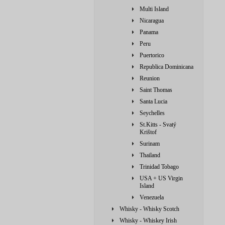
Multi Island
Nicaragua
Panama
Peru
Puertorico
Republica Dominicana
Reunion
Saint Thomas
Santa Lucia
Seychelles
St.Kitts - Svatý
Krištof
Surinam
Thailand
Trinidad Tobago
USA + US Virgin
Island
Venezuela
Whisky - Whisky Scotch
Whisky - Whiskey Irish