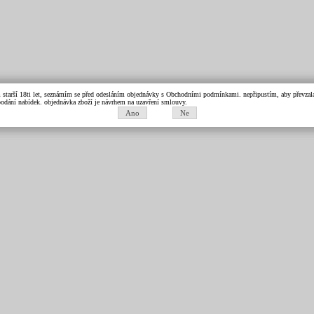
m starší 18ti let, seznámím se před odesláním objednávky s Obchodními podmínkami. nepřipustím, aby převzala 
k podání nabídek. objednávka zboží je návrhem na uzavření smlouvy.
Ano
Ne