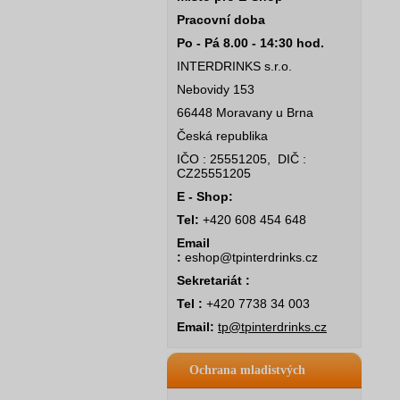
Pracovní doba
Po - Pá 8.00 - 14:30 hod.
INTERDRINKS s.r.o.
Nebovidy 153
66448 Moravany u Brna
Česká republika
IČO : 25551205, DIČ :
CZ25551205
E - Shop:
Tel:
+420 608 454 648
Email
:
eshop@tpinterdrinks.cz
Sekretariát :
Tel :
+420 7738 34 003
Email:
tp@tpinterdrinks.cz
Ochrana mladistvých