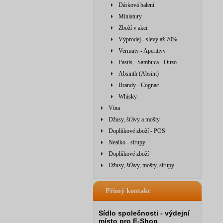
Dárková balení
Miniatury
Zboží v akci
Výprodej - slevy až 70%
Vermuty - Aperitivy
Pastis - Sambuca - Ouzo
Absinth (Absint)
Brandy - Cognac
Whisky
Vína
Džusy, šťávy a mošty
Doplňkové zboží - POS
Nealko - sirupy
Doplňkové zboží
Džusy, šťávy, mošty, sirupy
Přímý kontakt
Sídlo společnosti - výdejní
místo pro E-Shop