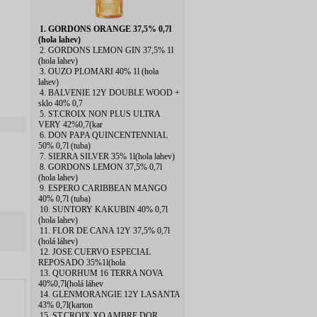
1. GORDONS ORANGE 37,5% 0,7l
(hola lahev)
2. GORDONS LEMON GIN 37,5% 1l
(hola lahev)
3. OUZO PLOMARI 40% 1l (hola
lahev)
4. BALVENIE 12Y DOUBLE WOOD +
sklo 40% 0,7
5. ST.CROIX NON PLUS ULTRA
VERY 42%0,7(kar
6. DON PAPA QUINCENTENNIAL
50% 0,7l (tuba)
7. SIERRA SILVER 35% 1l(hola lahev)
8. GORDONS LEMON 37,5% 0,7l
(hola lahev)
9. ESPERO CARIBBEAN MANGO
40% 0,7l (tuba)
10. SUNTORY KAKUBIN 40% 0,7l
(hola lahev)
11. FLOR DE CANA 12Y 37,5% 0,7l
(holá láhev)
12. JOSE CUERVO ESPECIAL
REPOSADO 35%1l(hola
13. QUORHUM 16 TERRA NOVA
40%0,7l(holá láhev
14. GLENMORANGIE 12Y LASANTA
43% 0,7l(karton
15. ST.CROIX XO AMBRE DOR