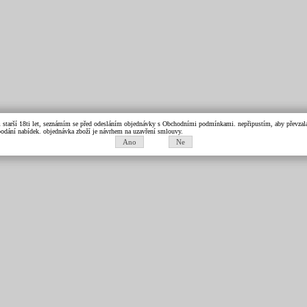
m starší 18ti let, seznámím se před odesláním objednávky s Obchodními podmínkami. nepřipustím, aby převzala 
k podání nabídek. objednávka zboží je návrhem na uzavření smlouvy.
Ano
Ne