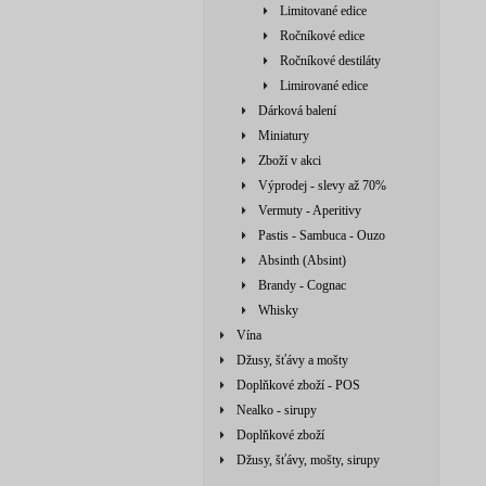
Limitované edice
Ročníkové edice
Ročníkové destiláty
Limirované edice
Dárková balení
Miniatury
Zboží v akci
Výprodej - slevy až 70%
Vermuty - Aperitivy
Pastis - Sambuca - Ouzo
Absinth (Absint)
Brandy - Cognac
Whisky
Vína
Džusy, šťávy a mošty
Doplňkové zboží - POS
Nealko - sirupy
Doplňkové zboží
Džusy, šťávy, mošty, sirupy