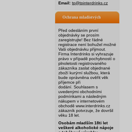
Email:
tp@tpinterdrinks.cz
Ochrana mladistvých
Před odesláním první
objednávky se prosím
zaregistrujte! Bez řádné
registrace není bohužel možné
Vaši objednávku přijmout.
Firma Interdrinks si vyhrazuje
právo v případě pochybností o
plnoletosti registrovaného
zákazníka zaslat objednané
zboží kurýrní službou, která
bude oprávněna ověřit věk
příjemce při
dodání.
Souhlasem s
uvedenými obchodními
podmínkami a následným
nákupem v internetovém
obchodě www.interdrinks.cz
zákazník potvrzuje, že dovršil
věku 18 let.
Osobám mladším 18ti let
veškeré alkoholické nápoje