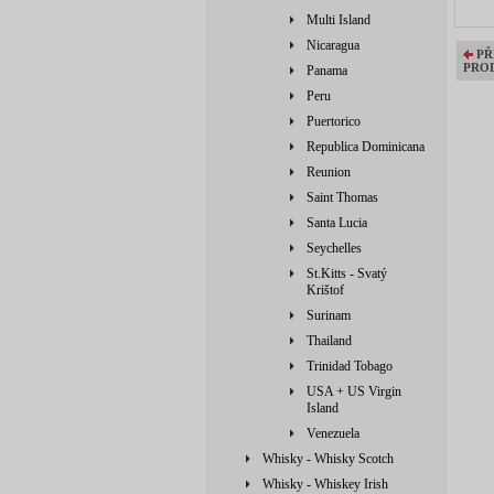
Multi Island
Nicaragua
PŘ
PRO
Panama
Peru
Puertorico
Republica Dominicana
Reunion
Saint Thomas
Santa Lucia
Seychelles
St.Kitts - Svatý
Krištof
Surinam
Thailand
Trinidad Tobago
USA + US Virgin
Island
Venezuela
Whisky - Whisky Scotch
Whisky - Whiskey Irish