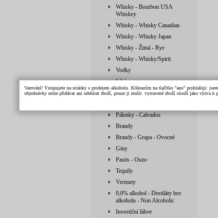
Whisky - Bourbon USA
Whiskey
Whisky - Whisky Canadian
Whisky - Whisky Japan
Whisky - Žitná - Rye
Whisky - Whisky/Spirit
Vodky
Likéry
Varování! Vstupujete na stránky s prodejem alkoholu. Kliknutím na tlačítko "ano" prohlašuji: jse
Armaňaky
objednávky nelze přidávat ani odebírat zboží, pouze ji zrušit. vystavené zboží slouží jako výzva 
Pálenky
Pálenky - Calvados
Brandy
Brandy - Grapa - Ovocné
Giny
Pastis - Ouzo
Tequily
Vermuty
0,0% alkohol - Destiláty bez
alkoholu - Non Alcoholic
Investiční láhve