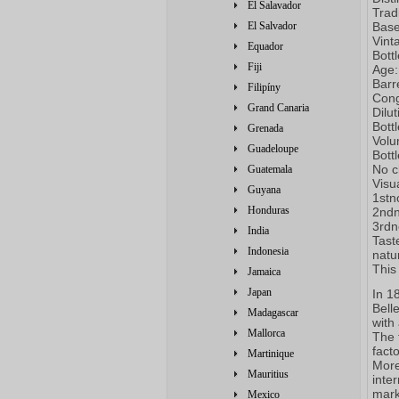
El Salavador
Trad
El Salvador
Base
Vint
Equador
Bott
Fiji
Age:
Barr
Filipíny
Cong
Grand Canaria
Dilu
Bott
Grenada
Volu
Guadeloupe
Bott
No ch
Guatemala
Visua
Guyana
1stn
Honduras
2ndn
3rdn
India
Tast
Indonesia
natu
This
Jamaica
Japan
In 1
Bell
Madagascar
with
Mallorca
The 
fact
Martinique
More
Mauritius
inte
mark
Mexico