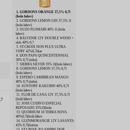
1. GORDONS ORANGE 37,5% 0,7l
(hola lahev)
2. GORDONS LEMON GIN 37,5% 1l
(hola lahev)
3. OUZO PLOMARI 40% 1l (hola
lahev)
4. BALVENIE 12Y DOUBLE WOOD +
sklo 40% 0,7
5. ST.CROIX NON PLUS ULTRA
VERY 42%0,7(kar
6. DON PAPA QUINCENTENNIAL
50% 0,7l (tuba)
7. SIERRA SILVER 35% 1l(hola lahev)
8. GORDONS LEMON 37,5% 0,7l
(hola lahev)
9. ESPERO CARIBBEAN MANGO
40% 0,7l (tuba)
10. SUNTORY KAKUBIN 40% 0,7l
(hola lahev)
11. FLOR DE CANA 12Y 37,5% 0,7l
(holá láhev)
,7
12. JOSE CUERVO ESPECIAL
REPOSADO 35%1l(hola
13. QUORHUM 16 TERRA NOVA
40%0,7l(holá láhev
14. GLENMORANGIE 12Y LASANTA
43% 0,7l(karton
15. ST.CROIX XO AMBRE DOR