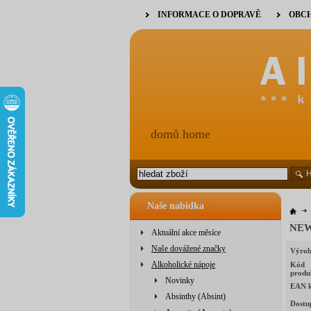
INFORMACE O DOPRAVĚ
OBCH
domů home
Naše nabídka
NEW
Aktuální akce měsíce
Naše dovážené značky
Výrob
Alkoholické nápoje
Kód
produ
Novinky
EAN 
Absinthy (Absint)
Dostu