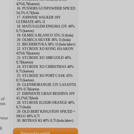
42%0,7l(karton)
16. PUSSERS GUNPOWDER SPICED
54,5% 0,7l(hola
17. JOHNNIE WALKER 18Y
ULTIMATE 40% 1l
18. MATUSALEM ENIGMA 23Y 40%
0,7l (karton)
19. OLMECA BLANCO 35% 1l (hola)
20. OLMECA SILVER 38% 1l (hola)
21. BECHEROVKA 38% 1l (hola lahev)
22. ST.CROIX XO KONG HAAKON
42%0,7l(karton)
23. ST.CROIX XO 1888 GOLD 40%
0,7l(karton)
24. ST.CROIX XO CHRISTMAS 40%
0,7l (karton)
25. ST.CROIX XO PORT CASK 45%
0,7l (karton)
26. GLENMORANGIE 15Y LASANTA
43% 0,7l(karton
27. EMINENTE GRAN RESERVA 10Y
43,2%0,7l(holá
 of
28. ST.CROIX ELIXIR ORANGE 40%
ess
0,7l (holá)
29. OLD BERT KINGSTON SPICED +
SKLO 40% 0,7l
hour.
30. BOTRAN KI 40% 0,7l (hola lahev)
ng
Nejprodávanější