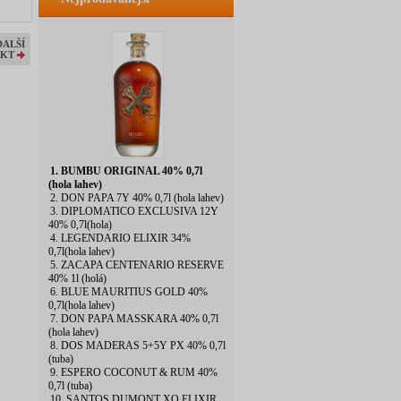
DALŠÍ
KT
1. BUMBU ORIGINAL 40% 0,7l
(hola lahev)
2. DON PAPA 7Y 40% 0,7l (hola lahev)
3. DIPLOMATICO EXCLUSIVA 12Y
40% 0,7l(hola)
4. LEGENDARIO ELIXIR 34%
0,7l(hola lahev)
5. ZACAPA CENTENARIO RESERVE
40% 1l (holá)
6. BLUE MAURITIUS GOLD 40%
0,7l(hola lahev)
7. DON PAPA MASSKARA 40% 0,7l
(hola lahev)
8. DOS MADERAS 5+5Y PX 40% 0,7l
(tuba)
9. ESPERO COCONUT & RUM 40%
0,7l (tuba)
10. SANTOS DUMONT XO ELIXIR