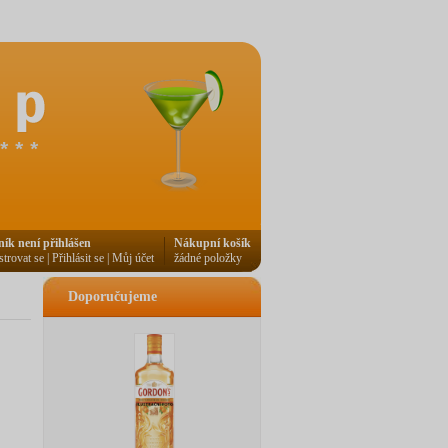
ník není přihlášen
Nákupní košík
strovat se
|
Přihlásit se
|
Můj účet
žádné položky
Doporučujeme