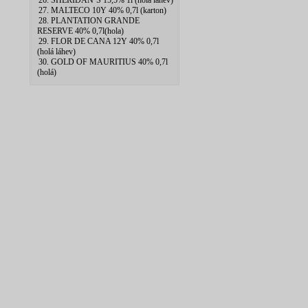
26. SHERIDAN`S 15,5% 1l (hola lahev)
27. MALTECO 10Y 40% 0,7l (karton)
28. PLANTATION GRANDE
RESERVE 40% 0,7l(hola)
29. FLOR DE CANA 12Y 40% 0,7l
(holá láhev)
30. GOLD OF MAURITIUS 40% 0,7l
(holá)