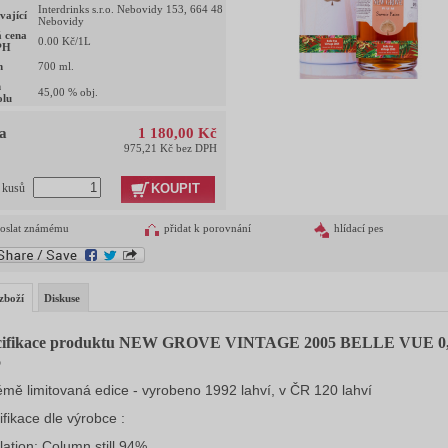
Interdrinks s.r.o. Nebovidy 153, 664 48
vající
Nebovidy
 cena
0.00
Kč/1L
PH
m
700
ml.
h
45,00
% obj.
olu
a
1 180,00 Kč
975,21 Kč bez DPH
KOUPIT
t kusů
oslat známému
přidat k porovnání
hlídací pes
zboží
Diskuse
cifikace produktu NEW GROVE VINTAGE 2005 BELLE VUE 0
%
émě limitovaná edice - vyrobeno 1992 lahví, v ČR 120 lahví
ifikace dle výrobce :
llation: Column still 94%