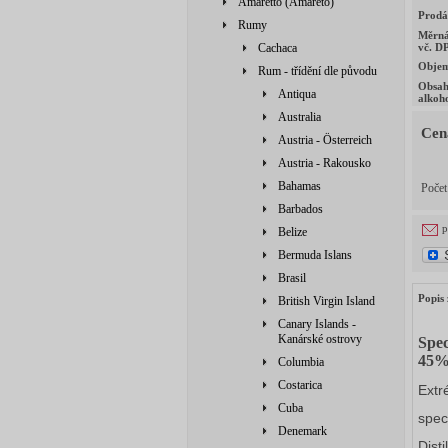
Amaretto (Amareto)
Prodá
Rumy
Měrná
Cachaca
vč. D
Obje
Rum - třídění dle původu
Obsa
Antiqua
alkoh
Australia
Cen
Austria - Österreich
Austria - Rakousko
Bahamas
Poče
Barbados
p
Belize
Bermuda Islans
Brasil
Popis 
British Virgin Island
Canary Islands -
Kanárské ostrovy
Spe
45
Columbia
Costarica
Extr
Cuba
spec
Denemark
Disti