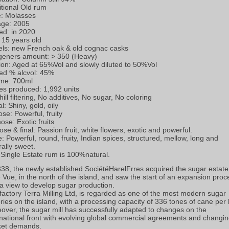
itional Old rum
: Molasses
age: 2005
led: in 2020
 15 years old
els: new French oak & old cognac casks
eners amount: > 350 (Heavy)
tion: Aged at 65%Vol and slowly diluted to 50%Vol
led % alcvol: 45%
me: 700ml
les produced: 1,992 units
ill filtering, No additives, No sugar, No coloring
l: Shiny, gold, oily
ose: Powerful, fruity
ose: Exotic fruits
ose & final: Passion fruit, white flowers, exotic and powerful.
e: Powerful, round, fruity, Indian spices, structured, mellow, long and
rally sweet.
 Single Estate rum is 100%natural.
838, the newly established SociétéHarelFrres acquired the sugar estate
e Vue, in the north of the island, and saw the start of an expansion proc
 a view to develop sugar production.
factory Terra Milling Ltd, is regarded as one of the most modern sugar
ories on the island, with a processing capacity of 336 tones of cane per 
over, the sugar mill has successfully adapted to changes on the
rnational front with evolving global commercial agreements and changi
et demands.