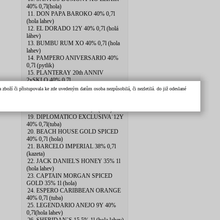
40% 0,7l(hola)
11. DON PAPA BAROKO 40% 0,7l
(hola lahev)
12. EL DORADO 12Y 40% 0,7l (holá
láhev)
13. BUMBU RUM XO 40% 0,7l (hola
lahev)
14. PAMPERO ANIVERSARIO 40%
0,7l (pytlik)
15. PLANTERAY 20th ANNIV
2xSKLO 40% 0.7l
16. BUMBU ORIGINAL 40% 0,7l
zboží či přistupovala ke zde uvedeným datům osoba nezpůsobilá, či nezletilá. do již odeslané
(tuba)
17. BAILEYS 17% 1l (hola lahev)
18. DON PAPA 7Y 40% 0,7l (tuba)
19. DIPLOMATICO EXCLUSIVA˙12Y
40% 0,7l(tuba)
20. BEACH HOUSE GOLD SPICED
40% 0,7l (hola)
21. BARCELO IMPERIAL 38% 0,7l
(kazeta)
22. JACK DANIEL'S HONEY 35% 1l
(hola lahev)
23. CAPTAIN MORGAN SPICED
GOLD 35% 1l (hola)
24. ESPERO CARIBBEAN ORANGE
40% 0,7l (tuba)
25. LEGENDARIO ANEJO 9Y 40%
0,7l(hola lahev)