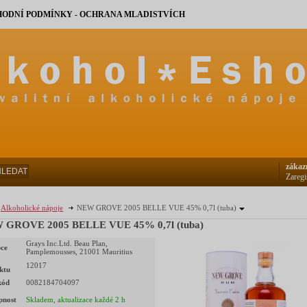
ODNÍ PODMÍNKY - OCHRANA MLADISTVÍCH
zákaz
HLEDAT
Zaregi
Alkoholické nápoje
NEW GROVE 2005 BELLE VUE 45% 0,7l (tuba)
 GROVE 2005 BELLE VUE 45% 0,7l (tuba)
Grays Inc.Ltd. Beau Plan,
ce
Pamplemousses, 21001 Mauritius
12017
ktu
kód
0082184704097
pnost
Skladem, aktualizace každé 2 h