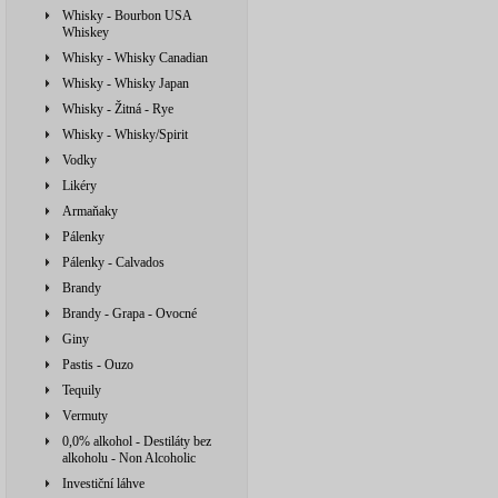
Whisky - Bourbon USA
Whiskey
Whisky - Whisky Canadian
Whisky - Whisky Japan
Whisky - Žitná - Rye
Whisky - Whisky/Spirit
Vodky
Likéry
Armaňaky
Pálenky
Pálenky - Calvados
Brandy
Brandy - Grapa - Ovocné
Giny
Pastis - Ouzo
Tequily
Vermuty
0,0% alkohol - Destiláty bez
alkoholu - Non Alcoholic
Investiční láhve