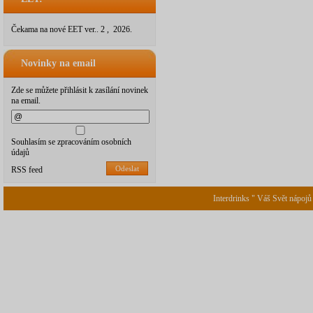
Čekama na nové EET ver.. 2 , 2026.
Novinky na email
Zde se můžete přihlásit k zasílání novinek
na email.
Souhlasím se zpracováním osobních
údajů
Odeslat
RSS feed
Interdrinks " Váš Svět nápojů