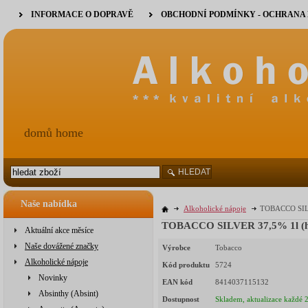
INFORMACE O DOPRAVĚ
OBCHODNÍ PODMÍNKY - OCHRANA
domů home
HLEDAT
Naše nabídka
Alkoholické nápoje
TOBACCO SILV
TOBACCO SILVER 37,5% 1l (ho
Aktuální akce měsíce
Naše dovážené značky
Výrobce
Tobacco
Alkoholické nápoje
Kód produktu
5724
Novinky
EAN kód
8414037115132
Absinthy (Absint)
Dostupnost
Skladem, aktualizace každé 