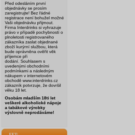
Před odesláním první
objednávky se prosím
zaregistrujte! Bez řádné
registrace není bohužel možné
Vaši objednávku přijmout.
Firma Interdrinks si vyhrazuje
právo v případě pochybností o
plnoletosti registrovaného
zákazníka zaslat objednané
zboží kurýrní službou, která
bude oprávněna ověřit věk
příjemce při
dodání.
Souhlasem s
uvedenými obchodními
podmínkami a následným
nákupem v internetovém
obchodě www.interdrinks.cz
zákazník potvrzuje, že dovršil
věku 18 let.
Osobám mladším 18ti let
veškeré alkoholické nápoje
a tabákové výrobky
výslovně neprodáváme!
EET: