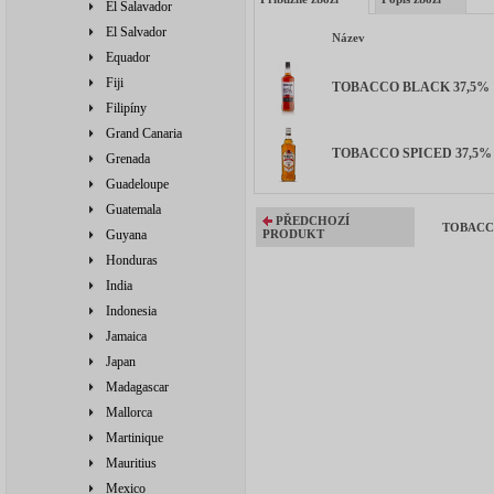
El Salavador
El Salvador
Název
Equador
Fiji
TOBACCO BLACK 37,5% 1l 
Filipíny
Grand Canaria
TOBACCO SPICED 37,5% 1l 
Grenada
Guadeloupe
Guatemala
PŘEDCHOZÍ
TOBACCO 
Guyana
PRODUKT
Honduras
India
Indonesia
Jamaica
Japan
Madagascar
Mallorca
Martinique
Mauritius
Mexico