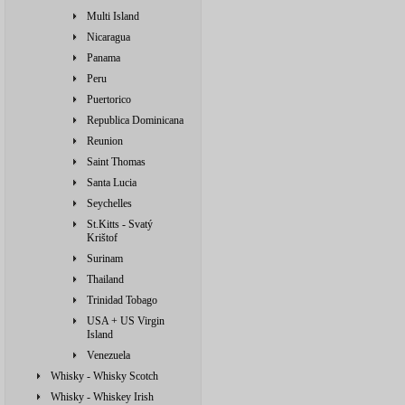
Multi Island
Nicaragua
Panama
Peru
Puertorico
Republica Dominicana
Reunion
Saint Thomas
Santa Lucia
Seychelles
St.Kitts - Svatý
Krištof
Surinam
Thailand
Trinidad Tobago
USA + US Virgin
Island
Venezuela
Whisky - Whisky Scotch
Whisky - Whiskey Irish