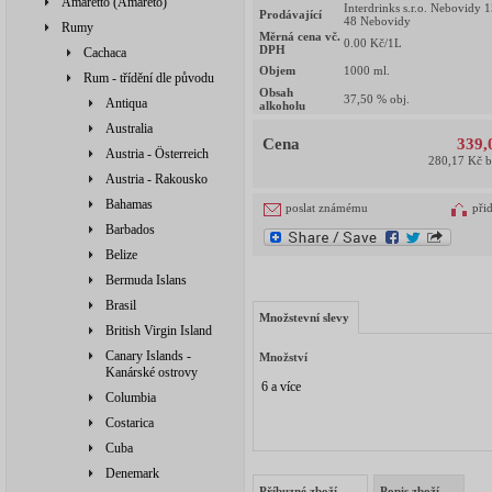
Amaretto (Amareto)
Interdrinks s.r.o. Nebovidy 
Prodávající
48 Nebovidy
Rumy
Měrná cena vč.
0.00
Kč/1L
DPH
Cachaca
Objem
1000
ml.
Rum - třídění dle původu
Obsah
37,50
% obj.
Antiqua
alkoholu
Australia
Cena
339,
Austria - Österreich
280,17 Kč 
Austria - Rakousko
Bahamas
poslat známému
při
Barbados
Belize
Bermuda Islans
Brasil
Množstevní slevy
British Virgin Island
Canary Islands -
Množství
Kanárské ostrovy
6 a více
Columbia
Costarica
Cuba
Denemark
Příbuzné zboží
Popis zboží