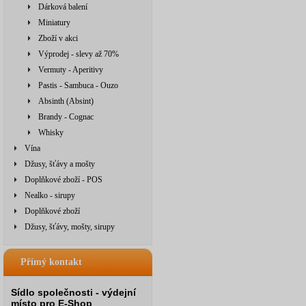
Dárková balení
Miniatury
Zboží v akci
Výprodej - slevy až 70%
Vermuty - Aperitivy
Pastis - Sambuca - Ouzo
Absinth (Absint)
Brandy - Cognac
Whisky
Vína
Džusy, šťávy a mošty
Doplňkové zboží - POS
Nealko - sirupy
Doplňkové zboží
Džusy, šťávy, mošty, sirupy
Přímý kontakt
Sídlo společnosti - výdejní
místo pro E-Shop