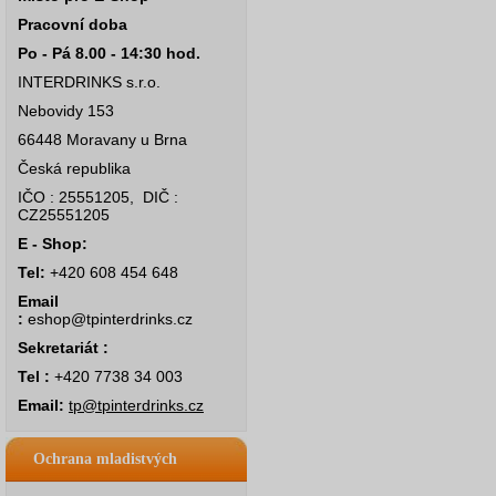
Pracovní doba
Po - Pá 8.00 - 14:30 hod.
INTERDRINKS s.r.o.
Nebovidy 153
66448 Moravany u Brna
Česká republika
IČO : 25551205, DIČ :
CZ25551205
E - Shop:
Tel:
+420 608 454 648
Email
:
eshop@tpinterdrinks.cz
Sekretariát :
Tel :
+420 7738 34 003
Email:
tp@tpinterdrinks.cz
Ochrana mladistvých