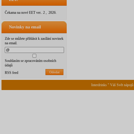
Čekama na nové EET ver.. 2 , 2026.
Novinky na email
Zde se můžete přihlásit k zasílání novinek
na email.
Souhlasím se zpracováním osobních
údajů
Odeslat
RSS feed
Interdrinks " Váš Svět nápojů