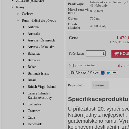
Amaretto (Amareto)
Interdrinks s.r.o. Nebovidy 
Prodávající
48 Nebovidy
Rumy
Měrná cena vč.
0.00
Kč/1L
DPH
Cachaca
Objem
700
ml.
Rum - třídění dle původu
Obsah
40,00
% obj.
Antiqua
alkoholu
Australia
Cena
1 479,
Austria - Österreich
1 222,31 Kč 
Austria - Rakousko
KOU
Bahamas
Počet kusů
Barbados
poslat známému
při
Belize
Bermuda Islans
Brasil
Popis zboží
Diskuse
British Virgin Island
Canary Islands -
Kanárské ostrovy
Specifikaceprodukt
Columbia
U příležitosti 20. výročí 
Costarica
Nation jedny z nejlepších,
Cuba
guatemalského rumu. Vyráb
Denemark
kolonovém destilačním zař