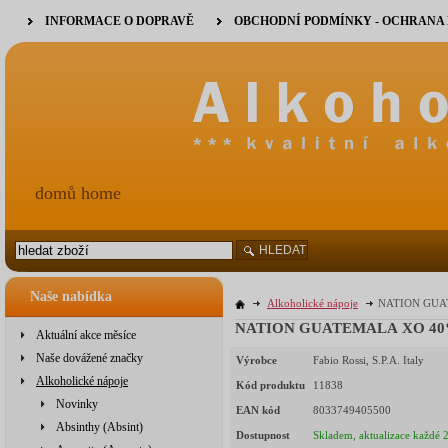
INFORMACE O DOPRAVĚ
OBCHODNÍ PODMÍNKY - OCHRANA
domů home
HLEDAT
Naše nabídka
Alkoholické nápoje
NATION GUAT
NATION GUATEMALA XO 40% 0
Aktuální akce měsíce
Naše dovážené značky
Výrobce
Fabio Rossi, S.P.A. Italy
Alkoholické nápoje
Kód produktu
11838
Novinky
EAN kód
8033749405500
Absinthy (Absint)
Dostupnost
Skladem, aktualizace každé 