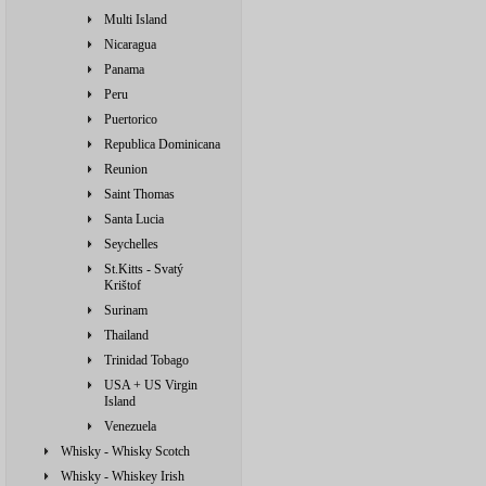
Multi Island
Nicaragua
Panama
Peru
Puertorico
Republica Dominicana
Reunion
Saint Thomas
Santa Lucia
Seychelles
St.Kitts - Svatý
Krištof
Surinam
Thailand
Trinidad Tobago
USA + US Virgin
Island
Venezuela
Whisky - Whisky Scotch
Whisky - Whiskey Irish