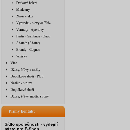
Dárková balení
Miniatury
Zboží v akci
Výprodej - slevy až 70%
Vermuty - Aperitivy
Pastis - Sambuca - Ouzo
Absinth (Absint)
Brandy - Cognac
Whisky
Vína
Džusy, šťávy a mošty
Doplňkové zboží - POS
Nealko - sirupy
Doplňkové zboží
Džusy, šťávy, mošty, sirupy
Přímý kontakt
Sídlo společnosti - výdejní
místo pro E-Shop