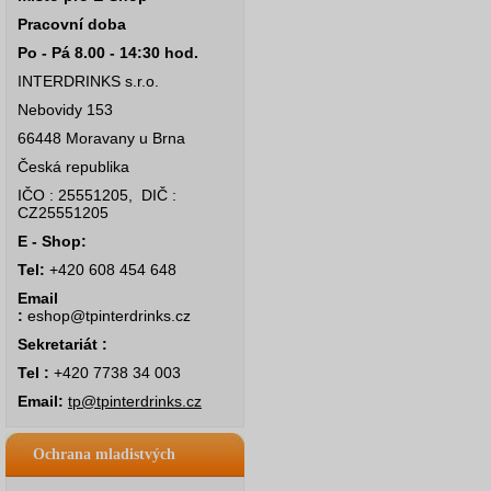
Pracovní doba
Po - Pá 8.00 - 14:30 hod.
INTERDRINKS s.r.o.
Nebovidy 153
66448 Moravany u Brna
Česká republika
IČO : 25551205, DIČ :
CZ25551205
E - Shop:
Tel:
+420 608 454 648
Email
:
eshop@tpinterdrinks.cz
Sekretariát :
Tel :
+420 7738 34 003
Email:
tp@tpinterdrinks.cz
Ochrana mladistvých