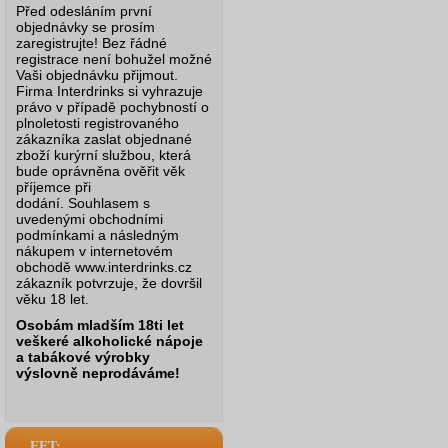
Před odesláním první
objednávky se prosím
zaregistrujte! Bez řádné
registrace není bohužel možné
Vaši objednávku přijmout.
Firma Interdrinks si vyhrazuje
právo v případě pochybností o
plnoletosti registrovaného
zákazníka zaslat objednané
zboží kurýrní službou, která
bude oprávněna ověřit věk
příjemce při
dodání.
Souhlasem s
uvedenými obchodními
podmínkami a následným
nákupem v internetovém
obchodě www.interdrinks.cz
zákazník potvrzuje, že dovršil
věku 18 let.
Osobám mladším 18ti let
veškeré alkoholické nápoje
a tabákové výrobky
výslovně neprodáváme!
EET: