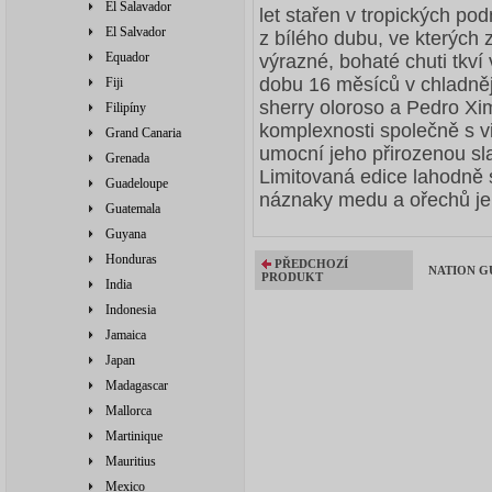
El Salavador
let stařen v tropických p
El Salvador
z bílého dubu, ve kterých 
Equador
výrazné, bohaté chuti tkví
dobu 16 měsíců v chladněj
Fiji
sherry oloroso a Pedro Xi
Filipíny
komplexnosti společně s v
Grand Canaria
umocní jeho přirozenou sla
Grenada
Limitovaná edice lahodně
Guadeloupe
náznaky medu a ořechů je 
Guatemala
Guyana
Honduras
PŘEDCHOZÍ
NATION GU
PRODUKT
India
Indonesia
Jamaica
Japan
Madagascar
Mallorca
Martinique
Mauritius
Mexico