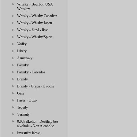
Whisky - Bourbon USA
Whiskey
Whisky - Whisky Canadian
Whisky - Whisky Japan
Whisky - Žitná - Rye
Whisky - Whisky/Spirit
Vodky
Likéry
Armaňaky
Pálenky
Pálenky - Calvados
Brandy
Brandy - Grapa - Ovocné
Giny
Pastis - Ouzo
Tequily
Vermuty
0,0% alkohol - Destiláty bez
alkoholu - Non Alcoholic
Investiční láhve