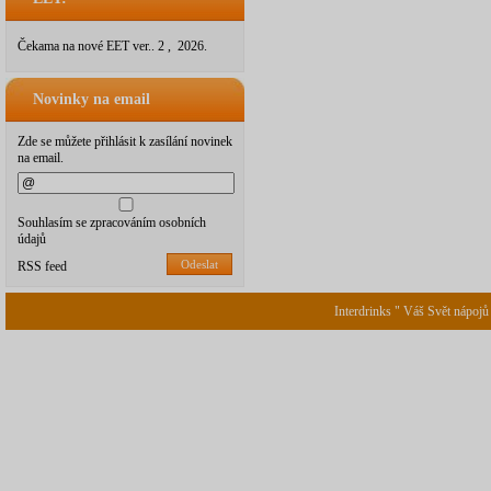
Čekama na nové EET ver.. 2 , 2026.
Novinky na email
Zde se můžete přihlásit k zasílání novinek
na email.
Souhlasím se zpracováním osobních
údajů
Odeslat
RSS feed
Interdrinks " Váš Svět nápojů