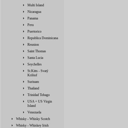
Multi Island
Nicaragua
Panama
Peru
Puertorico
Republica Dominicana
Reunion
Saint Thomas
Santa Lucia
Seychelles
St.Kitts - Svatý
Krištof
Surinam
Thailand
Trinidad Tobago
USA + US Virgin
Island
Venezuela
Whisky - Whisky Scotch
Whisky - Whiskey Irish