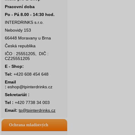
Pracovní doba
Po - Pá 8.00 - 14:30 hod.
INTERDRINKS s.r.o.
Nebovidy 153
66448 Moravany u Brna
Česká republika
IČO : 25551205, DIČ :
CZ25551205
E - Shop:
Tel:
+420 608 454 648
Email
:
eshop@tpinterdrinks.cz
Sekretariát :
Tel :
+420 7738 34 003
Email:
tp@tpinterdrinks.cz
Ochrana mladistvých