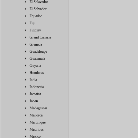
El Salavador
El Salvador
Equador
Fiji
Filipíny
Grand Canaria
Grenada
Guadeloupe
Guatemala
Guyana
Honduras
India
Indonesia
Jamaica
Japan
Madagascar
Mallorca
Martinique
Mauritius
Mexico