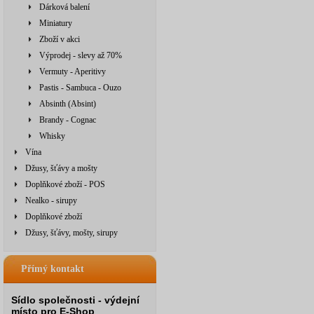
Dárková balení
Miniatury
Zboží v akci
Výprodej - slevy až 70%
Vermuty - Aperitivy
Pastis - Sambuca - Ouzo
Absinth (Absint)
Brandy - Cognac
Whisky
Vína
Džusy, šťávy a mošty
Doplňkové zboží - POS
Nealko - sirupy
Doplňkové zboží
Džusy, šťávy, mošty, sirupy
Přímý kontakt
Sídlo společnosti - výdejní
místo pro E-Shop