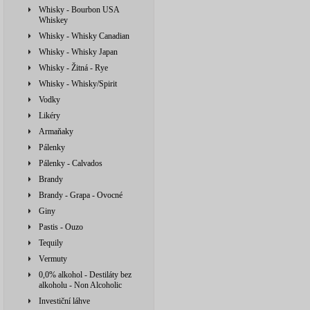
Whisky - Bourbon USA
Whiskey
Whisky - Whisky Canadian
Whisky - Whisky Japan
Whisky - Žitná - Rye
Whisky - Whisky/Spirit
Vodky
Likéry
Armaňaky
Pálenky
Pálenky - Calvados
Brandy
Brandy - Grapa - Ovocné
Giny
Pastis - Ouzo
Tequily
Vermuty
0,0% alkohol - Destiláty bez
alkoholu - Non Alcoholic
Investiční láhve