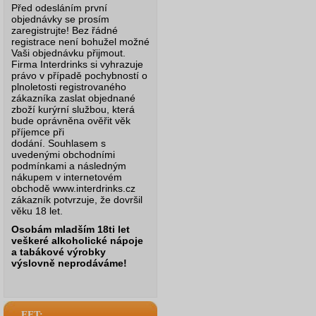
Před odesláním první
objednávky se prosím
zaregistrujte! Bez řádné
registrace není bohužel možné
Vaši objednávku přijmout.
Firma Interdrinks si vyhrazuje
právo v případě pochybností o
plnoletosti registrovaného
zákazníka zaslat objednané
zboží kurýrní službou, která
bude oprávněna ověřit věk
příjemce při
dodání.
Souhlasem s
uvedenými obchodními
podmínkami a následným
nákupem v internetovém
obchodě www.interdrinks.cz
zákazník potvrzuje, že dovršil
věku 18 let.
Osobám mladším 18ti let
veškeré alkoholické nápoje
a tabákové výrobky
výslovně neprodáváme!
EET: