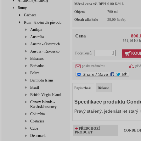
Amaretto (Amareto)
Měrná cena vč. DPH
0.00
Kč/1L
Rumy
Objem
700
ml.
Cachaca
Obsah alkoholu
38,00
% obj.
Rum - třídění dle původu
Antiqua
Cena
800,
Australia
661,16 Kč 
Austria - Österreich
Austria - Rakousko
KOU
Počet kusů
Bahamas
Barbados
poslat známému
při
Belize
Bermuda Islans
Brasil
Popis zboží
Diskuse
British Virgin Island
Specifikace produktu Cond
Canary Islands -
Kanárské ostrovy
Pravý stařený, jedenást let star
Columbia
Costarica
Cuba
PŘEDCHOZÍ
CONDE DE 
PRODUKT
Denemark