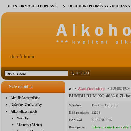
INFORMACE O DOPRAVĚ
OBCHODNÍ PODMÍNKY - OCHRANA
domů home
HLEDAT
Naše nabídka
Alkoholické nápoje
BUMBU RUM XO
BUMBU RUM XO 40% 0,7l (kar
Aktuální akce měsíce
Naše dovážené značky
Výrobce
The Rum Company
Alkoholické nápoje
Kód produktu
12204
Novinky
EAN kód
813497006147
Absinthy (Absint)
Dostupnost
Skladem, aktualizace každé 