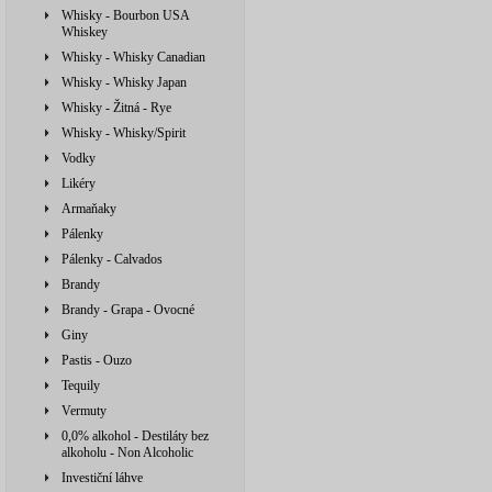
Whisky - Bourbon USA
Whiskey
Whisky - Whisky Canadian
Whisky - Whisky Japan
Whisky - Žitná - Rye
Whisky - Whisky/Spirit
Vodky
Likéry
Armaňaky
Pálenky
Pálenky - Calvados
Brandy
Brandy - Grapa - Ovocné
Giny
Pastis - Ouzo
Tequily
Vermuty
0,0% alkohol - Destiláty bez
alkoholu - Non Alcoholic
Investiční láhve