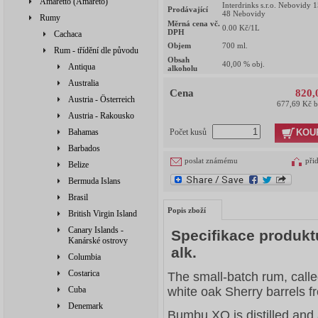
Amaretto (Amareto)
Interdrinks s.r.o. Nebovidy 
Prodávající
48 Nebovidy
Rumy
Měrná cena vč.
0.00
Kč/1L
DPH
Cachaca
Objem
700
ml.
Rum - třídění dle původu
Obsah
40,00
% obj.
Antiqua
alkoholu
Australia
Cena
820,
Austria - Österreich
677,69 Kč 
Austria - Rakousko
KOU
Bahamas
Počet kusů
Barbados
poslat známému
při
Belize
Bermuda Islans
Brasil
Popis zboží
British Virgin Island
Canary Islands -
Specifikace produk
Kanárské ostrovy
alk.
Columbia
Costarica
The small-batch rum, call
Cuba
white oak Sherry barrels f
Denemark
Bumbu XO is distilled and