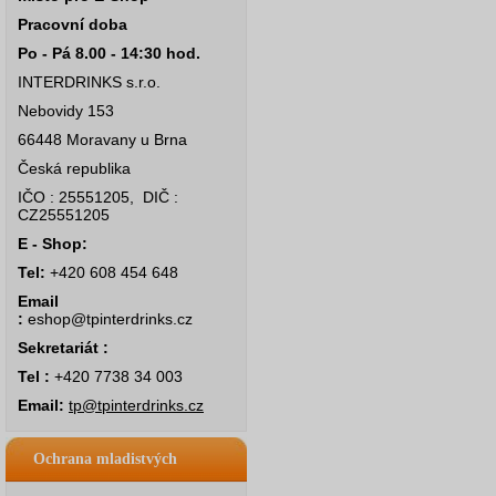
Pracovní doba
Po - Pá 8.00 - 14:30 hod.
INTERDRINKS s.r.o.
Nebovidy 153
66448 Moravany u Brna
Česká republika
IČO : 25551205, DIČ :
CZ25551205
E - Shop:
Tel:
+420 608 454 648
Email
:
eshop@tpinterdrinks.cz
Sekretariát :
Tel :
+420 7738 34 003
Email:
tp@tpinterdrinks.cz
Ochrana mladistvých