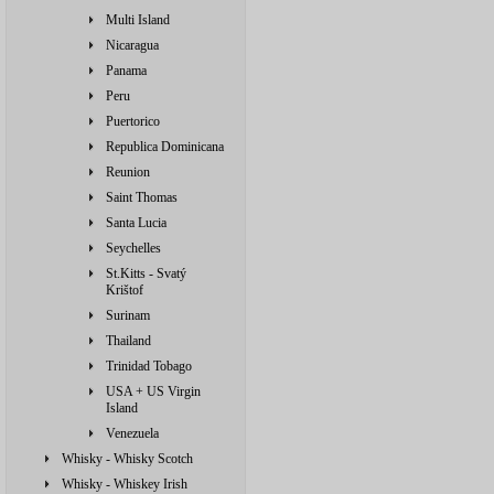
Multi Island
Nicaragua
Panama
Peru
Puertorico
Republica Dominicana
Reunion
Saint Thomas
Santa Lucia
Seychelles
St.Kitts - Svatý
Krištof
Surinam
Thailand
Trinidad Tobago
USA + US Virgin
Island
Venezuela
Whisky - Whisky Scotch
Whisky - Whiskey Irish