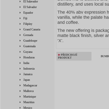
El Salavador
distillery, and uses local 
El Salvador
The 40% abv expression ha
Equador
vanilla, while the palate h
Fiji
and coffee.
Filipíny
Grand Canaria
The new offering is packag
matte black finish, silver a
Grenada
‘X’.
Guadeloupe
Guatemala
Guyana
PŘEDCHOZÍ
BUMBU
Honduras
PRODUKT
India
Indonesia
Jamaica
Japan
Madagascar
Mallorca
Martinique
Mauritius
Mexico