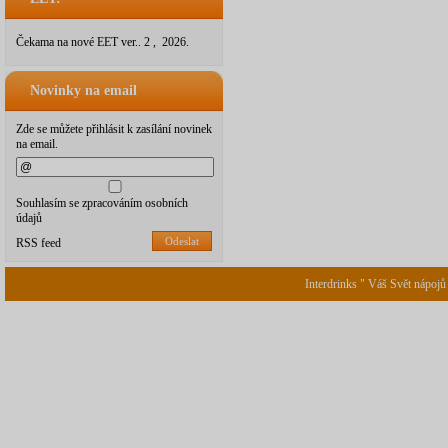
Čekama na nové EET ver.. 2 , 2026.
Novinky na email
Zde se můžete přihlásit k zasílání novinek
na email.
Souhlasím se zpracováním osobních
údajů
Odeslat
RSS feed
Interdrinks " Váš Svět nápojů