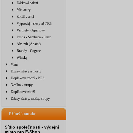
Dárková balení
Miniatury
Zboží v akci
Výprodej - slevy až 70%
Vermuty - Aperitivy
Pastis - Sambuca - Ouzo
Absinth (Absint)
Brandy - Cognac
Whisky
Vína
Džusy, šťávy a mošty
Doplňkové zboží - POS
Nealko - sirupy
Doplňkové zboží
Džusy, šťávy, mošty, sirupy
Přímý kontakt
Sídlo společnosti - výdejní
místo pro E-Shop