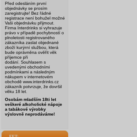
Před odesláním první
objednávky se prosím
zaregistrujte! Bez řádné
registrace není bohužel možné
Vaši objednávku přijmout.
Firma Interdrinks si vyhrazuje
právo v případě pochybností o
plnoletosti registrovaného
zákazníka zaslat objednané
zboží kurýrní službou, která
bude oprávněna ověřit věk
příjemce při
dodání.
Souhlasem s
uvedenými obchodními
podmínkami a následným
nákupem v internetovém
obchodě www.interdrinks.cz
zákazník potvrzuje, že dovršil
věku 18 let.
Osobám mladším 18ti let
veškeré alkoholické nápoje
a tabákové výrobky
výslovně neprodáváme!
EET: