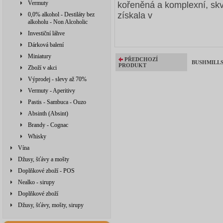
Vermuty
kořeněná a komplexní, sk
získala v
0,0% alkohol - Destiláty bez
alkoholu - Non Alcoholic
Investiční láhve
Dárková balení
Miniatury
PŘEDCHOZÍ
BUSHMILLS 
PRODUKT
Zboží v akci
Výprodej - slevy až 70%
Vermuty - Aperitivy
Pastis - Sambuca - Ouzo
Absinth (Absint)
Brandy - Cognac
Whisky
Vína
Džusy, šťávy a mošty
Doplňkové zboží - POS
Nealko - sirupy
Doplňkové zboží
Džusy, šťávy, mošty, sirupy