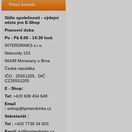
Přímý kontakt
Sídlo společnosti - výdejní
místo pro E-Shop
Pracovní doba
Po - Pá 8.00 - 14:30 hod.
INTERDRINKS s.r.o.
Nebovidy 153
66448 Moravany u Brna
Česká republika
IČO : 25551205, DIČ :
CZ25551205
E - Shop:
Tel:
+420 608 454 648
Email
:
eshop@tpinterdrinks.cz
Sekretariát :
Tel :
+420 7738 34 003
Email:
tp@tpinterdrinks.cz