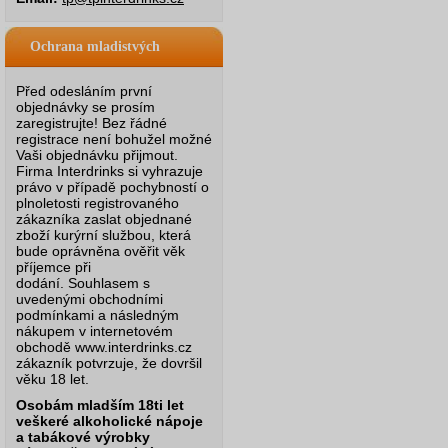
Ochrana mladistvých
Před odesláním první
objednávky se prosím
zaregistrujte! Bez řádné
registrace není bohužel možné
Vaši objednávku přijmout.
Firma Interdrinks si vyhrazuje
právo v případě pochybností o
plnoletosti registrovaného
zákazníka zaslat objednané
zboží kurýrní službou, která
bude oprávněna ověřit věk
příjemce při
dodání.
Souhlasem s
uvedenými obchodními
podmínkami a následným
nákupem v internetovém
obchodě www.interdrinks.cz
zákazník potvrzuje, že dovršil
věku 18 let.
Osobám mladším 18ti let
veškeré alkoholické nápoje
a tabákové výrobky