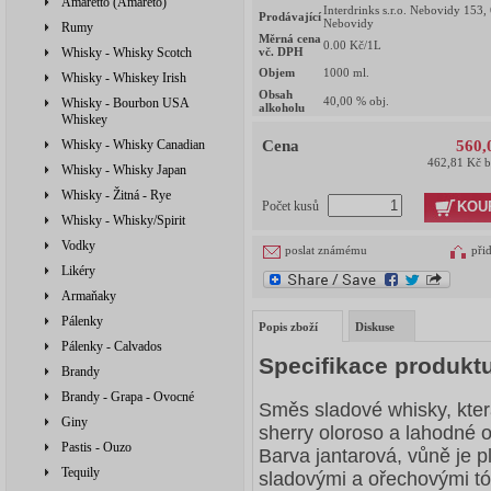
Amaretto (Amareto)
Interdrinks s.r.o. Nebovidy 153,
Prodávající
Nebovidy
Rumy
Měrná cena
0.00
Kč/1L
Whisky - Whisky Scotch
vč. DPH
Objem
1000
ml.
Whisky - Whiskey Irish
Obsah
40,00
% obj.
Whisky - Bourbon USA
alkoholu
Whiskey
Whisky - Whisky Canadian
Cena
560,
462,81 Kč 
Whisky - Whisky Japan
Whisky - Žitná - Rye
KOU
Počet kusů
Whisky - Whisky/Spirit
Vodky
poslat známému
při
Likéry
Armaňaky
Pálenky
Popis zboží
Diskuse
Pálenky - Calvados
Specifikace produkt
Brandy
Brandy - Grapa - Ovocné
Směs sladové whisky, kter
Giny
sherry oloroso a lahodné o
Pastis - Ouzo
Barva jantarová, vůně je 
Tequily
sladovými a ořechovými tó