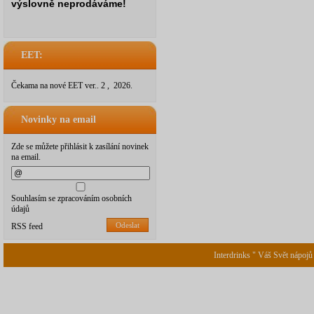
výslovně neprodáváme!
EET:
Čekama na nové EET ver.. 2 , 2026.
Novinky na email
Zde se můžete přihlásit k zasílání novinek
na email.
Souhlasím se zpracováním osobních
údajů
Odeslat
RSS feed
Interdrinks " Váš Svět nápojů