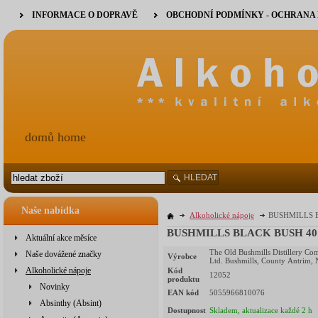
INFORMACE O DOPRAVĚ
OBCHODNÍ PODMÍNKY - OCHRANA
domů home
HLEDAT
Naše nabídka
Alkoholické nápoje
BUSHMILLS BL
BUSHMILLS BLACK BUSH 40% 1
Aktuální akce měsíce
The Old Bushmills Distillery C
Naše dovážené značky
Výrobce
Ltd. Bushmills, County Antrim, 
Alkoholické nápoje
Kód
12052
produktu
Novinky
EAN kód
5055966810076
Absinthy (Absint)
Dostupnost
Skladem, aktualizace každé 2 h