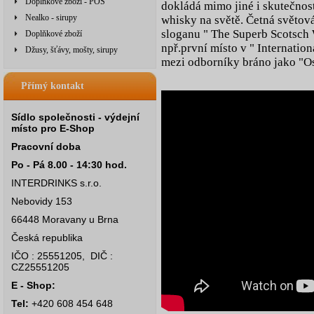
Doplňkové zboží - POS
dokládá mimo jiné i skutečnos
Nealko - sirupy
whisky na světě. Četná světová
sloganu " The Superb Scotsch
Doplňkové zboží
npř.první místo v " Internation
Džusy, šťávy, mošty, sirupy
mezi odborníky bráno jako "Os
Přímý kontakt
Sídlo společnosti - výdejní
místo pro E-Shop
Pracovní doba
Po - Pá 8.00 - 14:30 hod.
INTERDRINKS s.r.o.
Nebovidy 153
66448 Moravany u Brna
Česká republika
IČO : 25551205, DIČ :
CZ25551205
E - Shop:
Tel:
+420 608 454 648