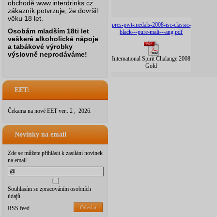
obchodě www.interdrinks.cz
zákazník potvrzuje, že dovršil
věku 18 let.
pres-pwt-medals-2008-isc-classic-
Osobám mladším 18ti let
black---pure-malt---ang.pdf
veškeré alkoholické nápoje
a tabákové výrobky
výslovně neprodáváme!
International Spirit Chalange 2008
Gold
EET:
Čekama na nové EET ver.. 2 , 2026.
Novinky na email
Zde se můžete přihlásit k zasílání novinek
na email.
Souhlasím se zpracováním osobních
údajů
Odeslat
RSS feed