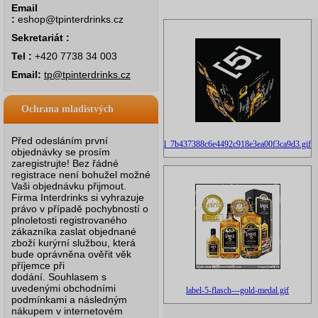
Email
:
eshop@tpinterdrinks.cz
Sekretariát :
Tel :
+420 7738 34 003
Email:
tp@tpinterdrinks.cz
Ochrana mladistvých
Před odesláním první
l_7b437388c6e4492c918e3ea00f3ca9d3.gif
objednávky se prosím
zaregistrujte! Bez řádné
registrace není bohužel možné
Vaši objednávku přijmout.
Firma Interdrinks si vyhrazuje
právo v případě pochybností o
plnoletosti registrovaného
zákazníka zaslat objednané
zboží kurýrní službou, která
bude oprávněna ověřit věk
příjemce při
dodání.
Souhlasem s
uvedenými obchodními
label-5-flasch---gold-medal.gif
podmínkami a následným
nákupem v internetovém