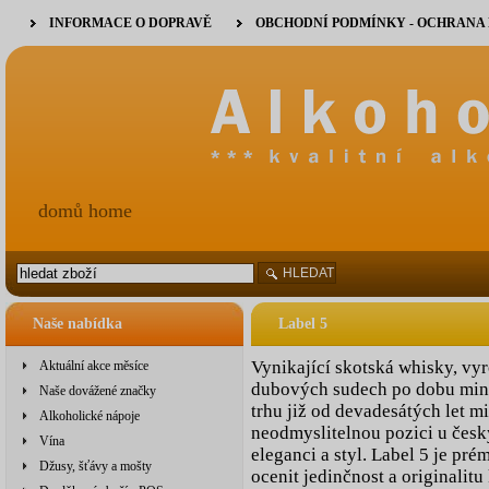
INFORMACE O DOPRAVĚ
OBCHODNÍ PODMÍNKY - OCHRANA
domů home
HLEDAT
Naše nabídka
Label 5
Vynikající skotská whisky, vy
Aktuální akce měsíce
dubových sudech po dobu min. 
Naše dovážené značky
trhu již od devadesátých let mi
Alkoholické nápoje
neodmyslitelnou pozici u česk
Vína
eleganci a styl. Label 5 je pr
Džusy, šťávy a mošty
ocenit jedinčnost a originalitu