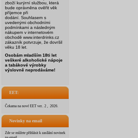
zboží kurýrní službou, která
bude oprávněna ověřit věk
příjemce při
dodání.
Souhlasem s
uvedenými obchodními
podmínkami a následným
nákupem v internetovém
obchodě www.interdrinks.cz
zákazník potvrzuje, že dovršil
věku 18 let.
Osobám mladším 18ti let
veškeré alkoholické nápoje
a tabákové výrobky
výslovně neprodáváme!
EET:
Čekama na nové EET ver.. 2 , 2026.
Novinky na email
Zde se můžete přihlásit k zasílání novinek
na email.