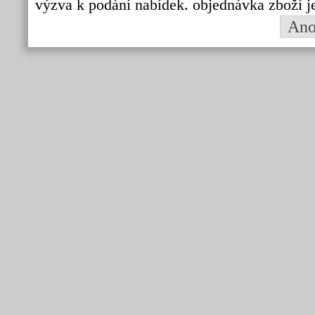
výzva k podání nabídek. objednávka zboží j
An