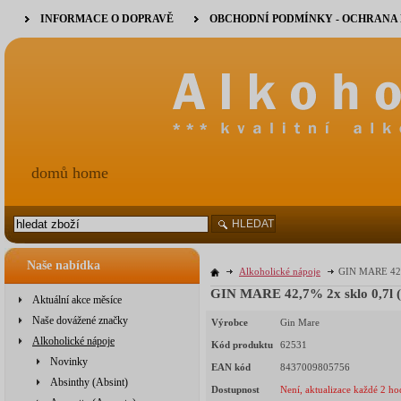
INFORMACE O DOPRAVĚ
OBCHODNÍ PODMÍNKY - OCHRANA
domů home
HLEDAT
Naše nabídka
Alkoholické nápoje
GIN MARE 42,7
GIN MARE 42,7% 2x sklo 0,7l (
Aktuální akce měsíce
Naše dovážené značky
Výrobce
Gin Mare
Alkoholické nápoje
Kód produktu
62531
Novinky
EAN kód
8437009805756
Absinthy (Absint)
Dostupnost
Není, aktualizace každé 2 ho