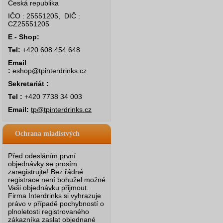
Česká republika
IČO : 25551205, DIČ :
CZ25551205
E - Shop:
Tel:
+420 608 454 648
Email
:
eshop@tpinterdrinks.cz
Sekretariát :
Tel :
+420 7738 34 003
Email:
tp@tpinterdrinks.cz
Ochrana mladistvých
Před odesláním první
objednávky se prosím
zaregistrujte! Bez řádné
registrace není bohužel možné
Vaši objednávku přijmout.
Firma Interdrinks si vyhrazuje
právo v případě pochybností o
plnoletosti registrovaného
zákazníka zaslat objednané