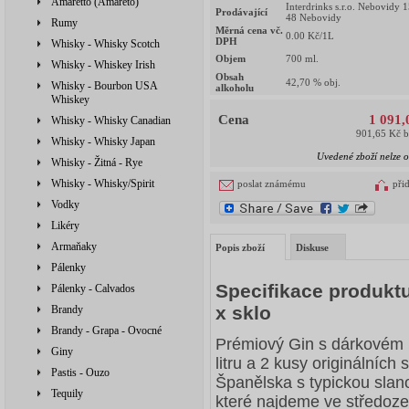
Amaretto (Amareto)
Interdrinks s.r.o. Nebovidy 
Prodávající
48 Nebovidy
Rumy
Měrná cena vč.
0.00
Kč/1L
DPH
Whisky - Whisky Scotch
Objem
700
ml.
Whisky - Whiskey Irish
Obsah
42,70
% obj.
Whisky - Bourbon USA
alkoholu
Whiskey
Cena
1 091,
Whisky - Whisky Canadian
901,65 Kč 
Whisky - Whisky Japan
Uvedené zboží nelze o
Whisky - Žitná - Rye
Whisky - Whisky/Spirit
poslat známému
při
Vodky
Likéry
Armaňaky
Popis zboží
Diskuse
Pálenky
Specifikace produktu
Pálenky - Calvados
x sklo
Brandy
Brandy - Grapa - Ovocné
Prémiový Gin s dárkovém b
Giny
litru a 2 kusy originálních
Pastis - Ouzo
Španělska s typickou slano
Tequily
které najdeme ve středozem