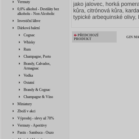
Vermuty
jako jalovec, horká pomer
0,0% alkohol - Destiláty bez
kůra, citrónová kůra, kard
alkoholu - Non Alcoholic
typické arbequinské olivy,
Investiční láhve
Dárková balení
Cognac
PŘEDCHOZÍ
GIN MAR
PRODUKT
Whisky
Rum
Champagne, Porto
Brandy, Calvados,
Armagnac
Vodka
Ostatní
Brandy & Cognac
Champagne & Víno
Miniatury
Zboží v akci
Výprodej - slevy až 70%
Vermuty - Aperitivy
Pastis - Sambuca - Ouzo