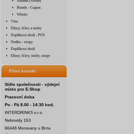
Absinth (Absint)
Brandy - Cognac
Whisky
Vína
Džusy, šťávy a mošty
Doplňkové zboží - POS
Nealko - sirupy
Doplňkové zboží
Džusy, šťávy, mošty, sirupy
Přímý kontakt
Sídlo společnosti - výdejní
místo pro E-Shop
Pracovní doba
Po - Pá 8.00 - 14:30 hod.
INTERDRINKS s.r.o.
Nebovidy 153
66448 Moravany u Brna