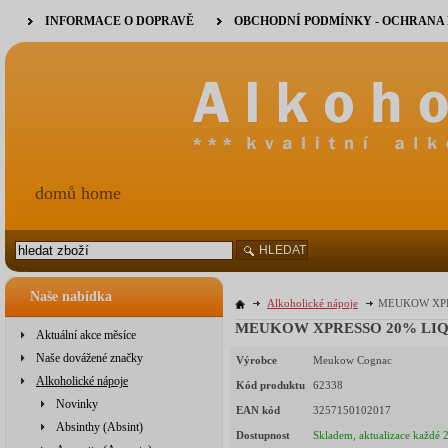
INFORMACE O DOPRAVĚ
OBCHODNÍ PODMÍNKY - OCHRANA
domů home
HLEDAT
Naše nabídka
Alkoholické nápoje
MEUKOW XPRE
Aktuální akce měsíce
Naše dovážené značky
Výrobce
Meukow Cognac
Alkoholické nápoje
Kód produktu
62338
Novinky
EAN kód
3257150102017
Absinthy (Absint)
Dostupnost
Skladem, aktualizace každé 