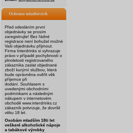
Ochrana mladistvých
Před odesláním první
objednávky se prosím
zaregistrujte! Bez řádné
registrace není bohužel možné
Vaši objednávku přijmout.
Firma Interdrinks si vyhrazuje
právo v případě pochybností o
plnoletosti registrovaného
zákazníka zaslat objednané
zboží kurýrní službou, která
bude oprávněna ověřit věk
příjemce při
dodání.
Souhlasem s
uvedenými obchodními
podmínkami a následným
nákupem v internetovém
obchodě www.interdrinks.cz
zákazník potvrzuje, že dovršil
věku 18 let.
Osobám mladším 18ti let
veškeré alkoholické nápoje
a tabákové výrobky