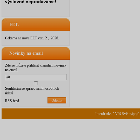
výslovně neprodáváme!
EET:
Čekama na nové EET ver.. 2 , 2026.
Novinky na email
Zde se můžete přihlásit k zasílání novinek
na email.
Souhlasím se zpracováním osobních
údajů
Odeslat
RSS feed
Interdrinks " Váš Svět nápojů