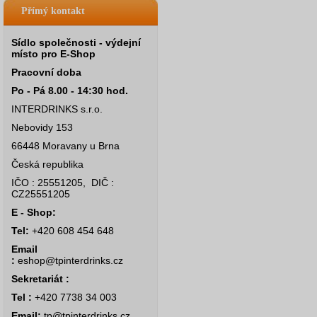
Přímý kontakt
Sídlo společnosti - výdejní
místo pro E-Shop
Pracovní doba
Po - Pá 8.00 - 14:30 hod.
INTERDRINKS s.r.o.
Nebovidy 153
66448 Moravany u Brna
Česká republika
IČO : 25551205, DIČ :
CZ25551205
E - Shop:
Tel:
+420 608 454 648
Email
:
eshop@tpinterdrinks.cz
Sekretariát :
Tel :
+420 7738 34 003
Email:
tp@tpinterdrinks.cz