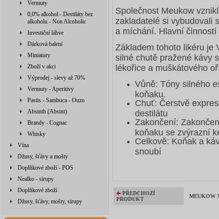
Vermuty
Společnost Meukow vznikl
0,0% alkohol - Destiláty bez
zakladatelé si vybudovali s
alkoholu - Non Alcoholic
a míchání. Hlavní činností
Investiční láhve
Dárková balení
Základem tohoto likéru je 
Miniatury
silné chutě pražené kávy 
lékořice a muškátového oř
Zboží v akci
Výprodej - slevy až 70%
Vůně: Tóny silného e
Vermuty - Aperitivy
koňaku.
Pastis - Sambuca - Ouzo
Chuť: Čerstvě expres
Absinth (Absint)
destilátu
Zakončení: Zakončení
Brandy - Cognac
koňaku se zvýrazní k
Whisky
Celkově: Koňak a káv
Vína
snoubí
Džusy, šťávy a mošty
Doplňkové zboží - POS
Nealko - sirupy
Doplňkové zboží
PŘEDCHOZÍ
MEUKOW XP
PRODUKT
Džusy, šťávy, mošty, sirupy