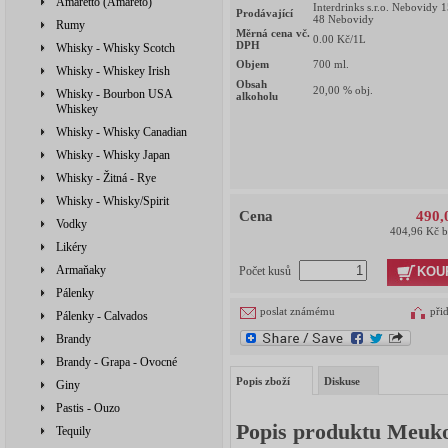
Amaretto (Amareto)
Interdrinks s.r.o. Nebovidy 
Prodávající
48 Nebovidy
Rumy
Měrná cena vč.
0.00
Kč/1L
DPH
Whisky - Whisky Scotch
Objem
700
ml.
Whisky - Whiskey Irish
Obsah
20,00
% obj.
Whisky - Bourbon USA
alkoholu
Whiskey
Whisky - Whisky Canadian
Whisky - Whisky Japan
Whisky - Žitná - Rye
Whisky - Whisky/Spirit
Cena
490,
Vodky
404,96 Kč 
Likéry
Armaňaky
KOU
Počet kusů
Pálenky
poslat známému
při
Pálenky - Calvados
Brandy
Brandy - Grapa - Ovocné
Popis zboží
Diskuse
Giny
Pastis - Ouzo
Popis produktu Meuko
Tequily