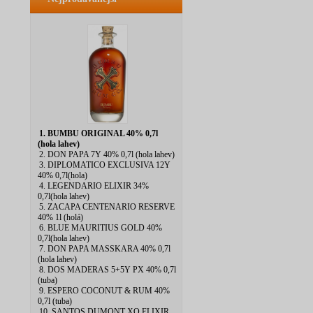
1. BUMBU ORIGINAL 40% 0,7l
(hola lahev)
2. DON PAPA 7Y 40% 0,7l (hola lahev)
3. DIPLOMATICO EXCLUSIVA 12Y
40% 0,7l(hola)
4. LEGENDARIO ELIXIR 34%
0,7l(hola lahev)
5. ZACAPA CENTENARIO RESERVE
40% 1l (holá)
6. BLUE MAURITIUS GOLD 40%
0,7l(hola lahev)
7. DON PAPA MASSKARA 40% 0,7l
(hola lahev)
8. DOS MADERAS 5+5Y PX 40% 0,7l
(tuba)
9. ESPERO COCONUT & RUM 40%
0,7l (tuba)
10. SANTOS DUMONT XO ELIXIR