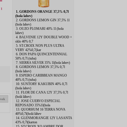
1. GORDONS ORANGE 37,5% 0,7l
(hola lahev)
2. GORDONS LEMON GIN 37,5% 1l
(hola lahev)
3. OUZO PLOMARI 40% 1l (hola
lahev)
4. BALVENIE 12Y DOUBLE WOOD +
sklo 40% 0,7
5. ST.CROIX NON PLUS ULTRA
VERY 42%0,7(kar
6. DON PAPA QUINCENTENNIAL
50% 0,7l (tuba)
7. SIERRA SILVER 35% 1l(hola lahev)
8. GORDONS LEMON 37,5% 0,7l
(hola lahev)
9. ESPERO CARIBBEAN MANGO
40% 0,7l (tuba)
10. SUNTORY KAKUBIN 40% 0,7l
(hola lahev)
11. FLOR DE CANA 12Y 37,5% 0,7l
(holá láhev)
ěvek
12. JOSE CUERVO ESPECIAL
REPOSADO 35%1l(hola
13. QUORHUM 16 TERRA NOVA
40%0,7l(holá láhev
14. GLENMORANGIE 12Y LASANTA
43% 0,7l(karton
15. ST.CROIX XO AMBRE DOR