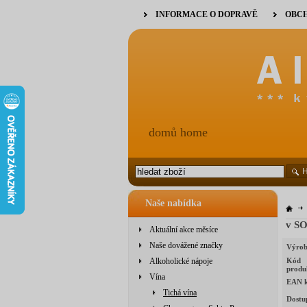
INFORMACE O DOPRAVĚ
OBCH
domů home
Naše nabídka
v SO
Aktuální akce měsíce
Naše dovážené značky
Výrob
Alkoholické nápoje
Kód
produ
Vína
EAN 
Tichá vína
Dostu