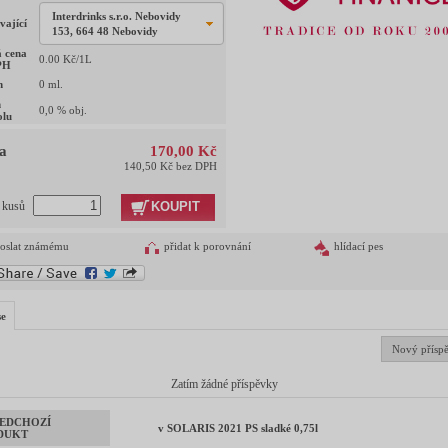
Interdrinks s.r.o. Nebovidy
vající
153, 664 48 Nebovidy
 cena
0.00
Kč/1L
PH
m
0
ml.
h
0,0
% obj.
olu
a
170,00 Kč
140,50 Kč bez DPH
KOUPIT
t kusů
oslat známému
přidat k porovnání
hlídací pes
se
Nový přísp
Zatím žádné příspěvky
EDCHOZÍ
v SOLARIS 2021 PS sladké 0,75l
DUKT