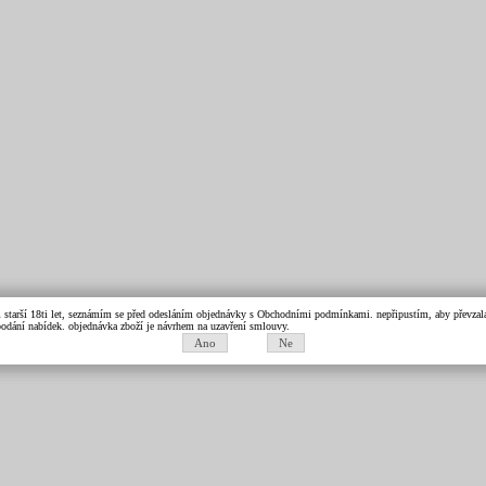
m starší 18ti let, seznámím se před odesláním objednávky s Obchodními podmínkami. nepřipustím, aby převzala 
k podání nabídek. objednávka zboží je návrhem na uzavření smlouvy.
Ano
Ne