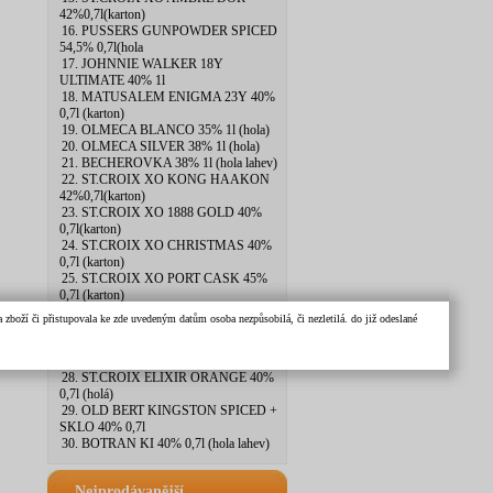
42%0,7l(karton)
16. PUSSERS GUNPOWDER SPICED
54,5% 0,7l(hola
17. JOHNNIE WALKER 18Y
ULTIMATE 40% 1l
18. MATUSALEM ENIGMA 23Y 40%
0,7l (karton)
19. OLMECA BLANCO 35% 1l (hola)
20. OLMECA SILVER 38% 1l (hola)
21. BECHEROVKA 38% 1l (hola lahev)
22. ST.CROIX XO KONG HAAKON
42%0,7l(karton)
23. ST.CROIX XO 1888 GOLD 40%
0,7l(karton)
24. ST.CROIX XO CHRISTMAS 40%
0,7l (karton)
25. ST.CROIX XO PORT CASK 45%
0,7l (karton)
26. GLENMORANGIE 15Y LASANTA
zboží či přistupovala ke zde uvedeným datům osoba nezpůsobilá, či nezletilá. do již odeslané
43% 0,7l(karton
27. EMINENTE GRAN RESERVA 10Y
43,2%0,7l(holá
28. ST.CROIX ELIXIR ORANGE 40%
0,7l (holá)
29. OLD BERT KINGSTON SPICED +
SKLO 40% 0,7l
30. BOTRAN KI 40% 0,7l (hola lahev)
Nejprodávanější