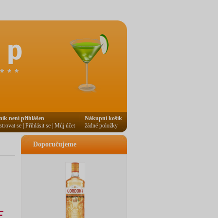
ník není přihlášen
Nákupní košík
strovat se
|
Přihlásit se
|
Můj účet
žádné položky
Doporučujeme