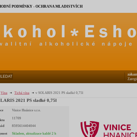
ODNÍ PODMÍNKY - OCHRANA MLADISTVÍCH
zákaz
HLEDAT
Zaregi
Vína
Tichá vína
v SOLARIS 2021 PS sladké 0,75l
LARIS 2021 PS sladké 0,75l
ce
Vinice Hnánice s.r.o.
11709
ktu
kód
8595614404044
pnost
Skladem, aktualizace každé 2 h