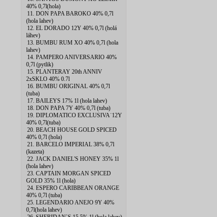
40% 0,7l(hola)
11. DON PAPA BAROKO 40% 0,7l
(hola lahev)
12. EL DORADO 12Y 40% 0,7l (holá
láhev)
13. BUMBU RUM XO 40% 0,7l (hola
lahev)
14. PAMPERO ANIVERSARIO 40%
0,7l (pytlik)
15. PLANTERAY 20th ANNIV
2xSKLO 40% 0.7l
16. BUMBU ORIGINAL 40% 0,7l
(tuba)
17. BAILEYS 17% 1l (hola lahev)
18. DON PAPA 7Y 40% 0,7l (tuba)
19. DIPLOMATICO EXCLUSIVA˙12Y
40% 0,7l(tuba)
20. BEACH HOUSE GOLD SPICED
40% 0,7l (hola)
21. BARCELO IMPERIAL 38% 0,7l
(kazeta)
22. JACK DANIEL'S HONEY 35% 1l
(hola lahev)
23. CAPTAIN MORGAN SPICED
GOLD 35% 1l (hola)
24. ESPERO CARIBBEAN ORANGE
40% 0,7l (tuba)
25. LEGENDARIO ANEJO 9Y 40%
0,7l(hola lahev)