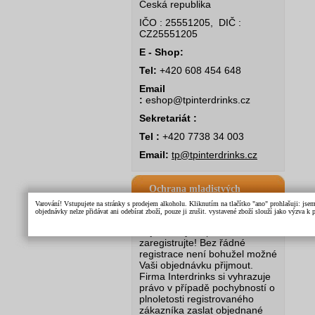
Česká republika
IČO : 25551205, DIČ :
CZ25551205
E - Shop:
Tel:
+420 608 454 648
Email
:
eshop@tpinterdrinks.cz
Sekretariát :
Tel :
+420 7738 34 003
Email:
tp@tpinterdrinks.cz
Ochrana mladistvých
Varování! Vstupujete na stránky s prodejem alkoholu. Kliknutím na tlačítko "ano" prohlašuji: jse
objednávky nelze přidávat ani odebírat zboží, pouze ji zrušit. vystavené zboží slouží jako výzva 
Před odesláním první
objednávky se prosím
zaregistrujte! Bez řádné
registrace není bohužel možné
Vaši objednávku přijmout.
Firma Interdrinks si vyhrazuje
právo v případě pochybností o
plnoletosti registrovaného
zákazníka zaslat objednané