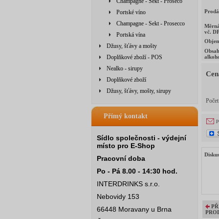
Champagne - Sekt - Proseco
Prodá
Portské víno
Champagne - Sekt - Prosecco
Měrná
vč. D
Portská vína
Obje
Džusy, šťávy a mošty
Obsa
Doplňkové zboží - POS
alkoh
Nealko - sirupy
Cen
Doplňkové zboží
Džusy, šťávy, mošty, sirupy
Poče
Přímý kontakt
p
Sídlo společnosti - výdejní
místo pro E-Shop
Disku
Pracovní doba
Po - Pá 8.00 - 14:30 hod.
INTERDRINKS s.r.o.
Nebovidy 153
PŘ
66448 Moravany u Brna
PRO