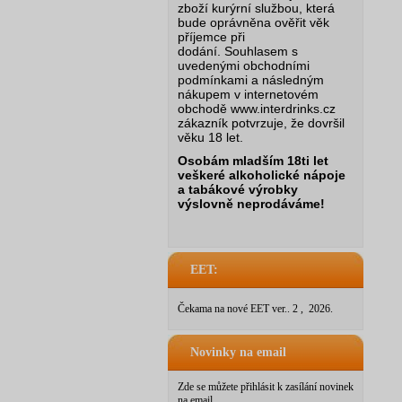
zboží kurýrní službou, která
bude oprávněna ověřit věk
příjemce při
dodání.
Souhlasem s
uvedenými obchodními
podmínkami a následným
nákupem v internetovém
obchodě www.interdrinks.cz
zákazník potvrzuje, že dovršil
věku 18 let.
Osobám mladším 18ti let
veškeré alkoholické nápoje
a tabákové výrobky
výslovně neprodáváme!
EET:
Čekama na nové EET ver.. 2 , 2026.
Novinky na email
Zde se můžete přihlásit k zasílání novinek
na email.