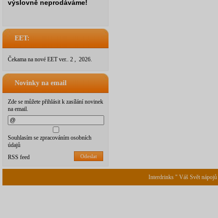
výslovně neprodáváme!
EET:
Čekama na nové EET ver.. 2 , 2026.
Novinky na email
Zde se můžete přihlásit k zasílání novinek
na email.
Souhlasím se zpracováním osobních
údajů
Odeslat
RSS feed
Interdrinks " Váš Svět nápojů