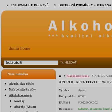
INFORMACE O DOPRAVĚ
OBCHODNÍ PODMÍNKY - OCHRANA
domů home
HLEDAT
Naše nabídka
Alkoholické nápoje
APEROL APERI
APEROL APERITIVO 11% 0,7l (
Aktuální akce měsíce
Naše dovážené značky
Výrobce
Aperol
Alkoholické nápoje
Kód produktu
63321
Novinky
EAN kód
8002230000302
Absinthy (Absint)
Dostupnost
Skladem, aktualizace každé 