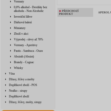
Vermuty
0,0% alkohol - Destiláty bez
alkoholu - Non Alcoholic
PŘEDCHOZÍ
APEROL AP
PRODUKT
Investiční láhve
Dárková balení
Miniatury
Zboží v akci
Výprodej - slevy až 70%
Vermuty - Aperitivy
Pastis - Sambuca - Ouzo
Absinth (Absint)
Brandy - Cognac
Whisky
Vína
Džusy, šťávy a mošty
Doplňkové zboží - POS
Nealko - sirupy
Doplňkové zboží
Džusy, šťávy, mošty, sirupy