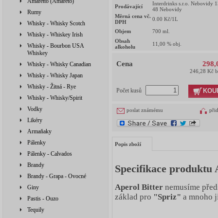
Amaretto (Amareto)
Interdrinks s.r.o. Nebovidy 
Prodávající
48 Nebovidy
Rumy
Měrná cena vč.
0.00
Kč/1L
DPH
Whisky - Whisky Scotch
Objem
700
ml.
Whisky - Whiskey Irish
Obsah
11,00
% obj.
Whisky - Bourbon USA
alkoholu
Whiskey
Cena
298,
Whisky - Whisky Canadian
246,28 Kč 
Whisky - Whisky Japan
Whisky - Žitná - Rye
KOU
Počet kusů
Whisky - Whisky/Spirit
Vodky
poslat známému
při
Likéry
Armaňaky
Pálenky
Popis zboží
Pálenky - Calvados
Brandy
Specifikace produktu 
Brandy - Grapa - Ovocné
Aperol Bitter
nemusíme předst
Giny
základ pro
"Spriz"
a mnoho ji
Pastis - Ouzo
Tequily