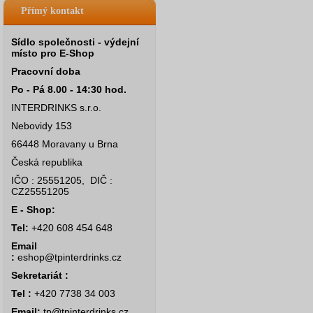
Přímý kontakt
Sídlo společnosti - výdejní
místo pro E-Shop
Pracovní doba
Po - Pá 8.00 - 14:30 hod.
INTERDRINKS s.r.o.
Nebovidy 153
66448 Moravany u Brna
Česká republika
IČO : 25551205, DIČ :
CZ25551205
E - Shop:
Tel:
+420 608 454 648
Email
:
eshop@tpinterdrinks.cz
Sekretariát :
Tel :
+420 7738 34 003
Email:
tp@tpinterdrinks.cz