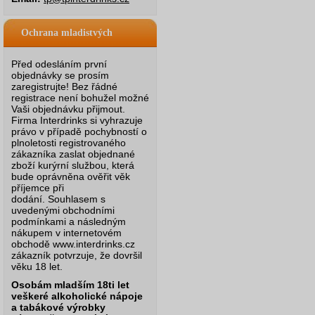
Ochrana mladistvých
Před odesláním první
objednávky se prosím
zaregistrujte! Bez řádné
registrace není bohužel možné
Vaši objednávku přijmout.
Firma Interdrinks si vyhrazuje
právo v případě pochybností o
plnoletosti registrovaného
zákazníka zaslat objednané
zboží kurýrní službou, která
bude oprávněna ověřit věk
příjemce při
dodání.
Souhlasem s
uvedenými obchodními
podmínkami a následným
nákupem v internetovém
obchodě www.interdrinks.cz
zákazník potvrzuje, že dovršil
věku 18 let.
Osobám mladším 18ti let
veškeré alkoholické nápoje
a tabákové výrobky