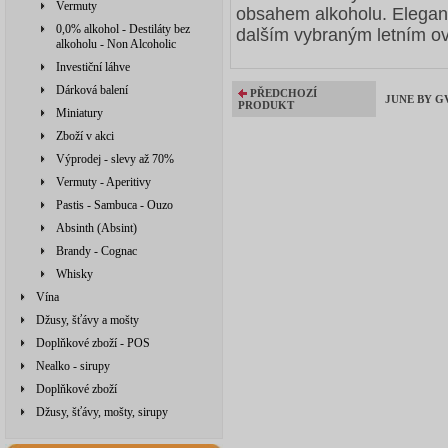
Vermuty
obsahem alkoholu. Eleganc
0,0% alkohol - Destiláty bez
dalším vybraným letním o
alkoholu - Non Alcoholic
Investiční láhve
Dárková balení
PŘEDCHOZÍ
JUNE BY GV
PRODUKT
Miniatury
Zboží v akci
Výprodej - slevy až 70%
Vermuty - Aperitivy
Pastis - Sambuca - Ouzo
Absinth (Absint)
Brandy - Cognac
Whisky
Vína
Džusy, šťávy a mošty
Doplňkové zboží - POS
Nealko - sirupy
Doplňkové zboží
Džusy, šťávy, mošty, sirupy