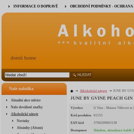
INFORMACE O DOPRAVĚ
OBCHODNÍ PODMÍNKY - OCHRANA
domů home
HLEDAT
Naše nabídka
Alkoholické nápoje
JUNE BY GVIN
JUNE BY GVINE PEACH GIN 37
Aktuální akce měsíce
Naše dovážené značky
Výrobce
G Vine - Maison Villevert in
Alkoholické nápoje
Kód produktu
61153
Novinky
EAN kód
3700209603138
Absinthy (Absint)
Dostupnost
Skladem, aktualizace každé 