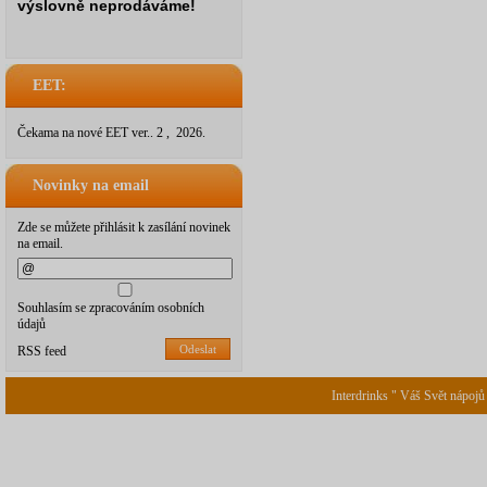
výslovně neprodáváme!
EET:
Čekama na nové EET ver.. 2 , 2026.
Novinky na email
Zde se můžete přihlásit k zasílání novinek
na email.
Souhlasím se zpracováním osobních
údajů
Odeslat
RSS feed
Interdrinks " Váš Svět nápojů