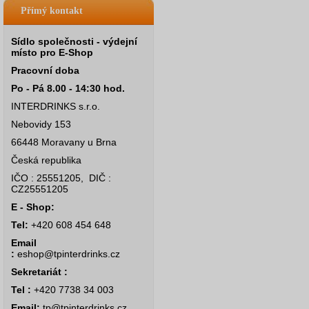
Přímý kontakt
Sídlo společnosti - výdejní
místo pro E-Shop
Pracovní doba
Po - Pá 8.00 - 14:30 hod.
INTERDRINKS s.r.o.
Nebovidy 153
66448 Moravany u Brna
Česká republika
IČO : 25551205, DIČ :
CZ25551205
E - Shop:
Tel:
+420 608 454 648
Email
:
eshop@tpinterdrinks.cz
Sekretariát :
Tel :
+420 7738 34 003
Email:
tp@tpinterdrinks.cz