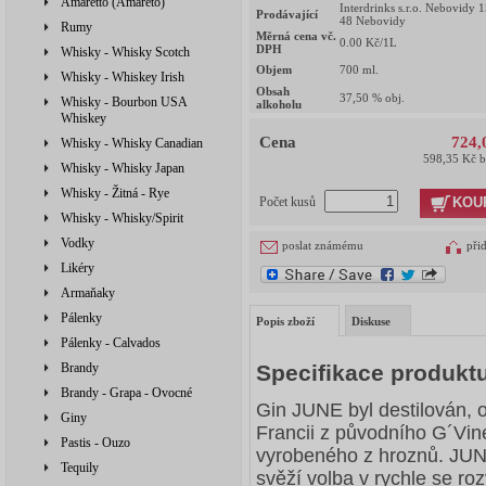
Amaretto (Amareto)
Interdrinks s.r.o. Nebovidy 
Prodávající
48 Nebovidy
Rumy
Měrná cena vč.
0.00
Kč/1L
DPH
Whisky - Whisky Scotch
Objem
700
ml.
Whisky - Whiskey Irish
Obsah
37,50
% obj.
Whisky - Bourbon USA
alkoholu
Whiskey
Cena
724,
Whisky - Whisky Canadian
598,35 Kč 
Whisky - Whisky Japan
Whisky - Žitná - Rye
KOU
Počet kusů
Whisky - Whisky/Spirit
Vodky
poslat známému
při
Likéry
Armaňaky
Pálenky
Popis zboží
Diskuse
Pálenky - Calvados
Brandy
Specifikace produkt
Brandy - Grapa - Ovocné
Gin JUNE byl destilován,
Giny
Francii z původního G´Vin
Pastis - Ouzo
vyrobeného z hroznů. JUNE
Tequily
svěží volba v rychle se rozv