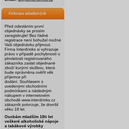
Ochrana mladistvých
Před odesláním první
objednávky se prosím
zaregistrujte! Bez řádné
registrace není bohužel možné
Vaši objednávku přijmout.
Firma Interdrinks si vyhrazuje
právo v případě pochybností o
plnoletosti registrovaného
zákazníka zaslat objednané
zboží kurýrní službou, která
bude oprávněna ověřit věk
příjemce při
dodání.
Souhlasem s
uvedenými obchodními
podmínkami a následným
nákupem v internetovém
obchodě www.interdrinks.cz
zákazník potvrzuje, že dovršil
věku 18 let.
Osobám mladším 18ti let
veškeré alkoholické nápoje
a tabákové výrobky