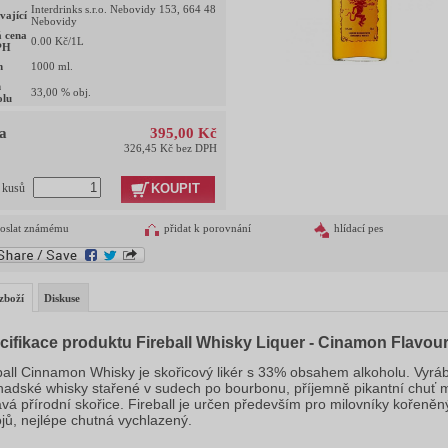
Interdrinks s.r.o. Nebovidy 153, 664 48
vající
Nebovidy
 cena
0.00
Kč/1L
PH
m
1000
ml.
h
33,00
% obj.
olu
a
395,00 Kč
326,45 Kč bez DPH
KOUPIT
t kusů
oslat známému
přidat k porovnání
hlídací pes
zboží
Diskuse
cifikace produktu Fireball Whisky Liquer - Cinamon Flavou
ball Cinnamon Whisky je skořicový likér s 33% obsahem alkoholu. Vyráb
nadské whisky stařené v sudech po bourbonu, příjemně pikantní chuť 
vá přírodní skořice. Fireball je určen především pro milovníky kořeněn
jů, nejlépe chutná vychlazený.