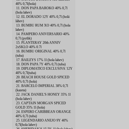
40% 0,7l(hola)
11. DON PAPA BAROKO 40% 0,7l
(hola lahev)
12. EL DORADO 12Y 40% 0,7l (holá
láhev)
13. BUMBU RUM XO 40% 0,7l (hola
lahev)
14. PAMPERO ANIVERSARIO 40%
0,7l (pytlik)
15. PLANTERAY 20th ANNIV
2xSKLO 40% 0.7l
16. BUMBU ORIGINAL 40% 0,7l
(tuba)
17. BAILEYS 17% 1l (hola lahev)
18. DON PAPA 7Y 40% 0,7l (tuba)
19. DIPLOMATICO EXCLUSIVA˙12Y
40% 0,7l(tuba)
20. BEACH HOUSE GOLD SPICED
40% 0,7l (hola)
21. BARCELO IMPERIAL 38% 0,7l
(kazeta)
22. JACK DANIEL'S HONEY 35% 1l
(hola lahev)
23. CAPTAIN MORGAN SPICED
GOLD 35% 1l (hola)
24. ESPERO CARIBBEAN ORANGE
40% 0,7l (tuba)
25. LEGENDARIO ANEJO 9Y 40%
0,7l(hola lahev)