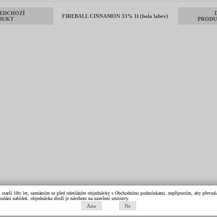
EDCHOZÍ
FIREBALL CINNAMON 33% 1l (hola lahev)
DUKT
PRODU
m starší 18ti let, seznámím se před odesláním objednávky s Obchodními podmínkami. nepřipustím, aby převzala 
k podání nabídek. objednávka zboží je návrhem na uzavření smlouvy.
Ano
Ne