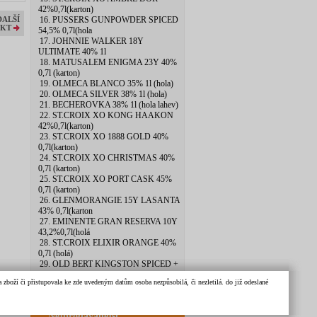
42%0,7l(karton)
16. PUSSERS GUNPOWDER SPICED
DALŠÍ
KT
54,5% 0,7l(hola
17. JOHNNIE WALKER 18Y
ULTIMATE 40% 1l
18. MATUSALEM ENIGMA 23Y 40%
0,7l (karton)
19. OLMECA BLANCO 35% 1l (hola)
20. OLMECA SILVER 38% 1l (hola)
21. BECHEROVKA 38% 1l (hola lahev)
22. ST.CROIX XO KONG HAAKON
42%0,7l(karton)
23. ST.CROIX XO 1888 GOLD 40%
0,7l(karton)
24. ST.CROIX XO CHRISTMAS 40%
0,7l (karton)
25. ST.CROIX XO PORT CASK 45%
0,7l (karton)
26. GLENMORANGIE 15Y LASANTA
43% 0,7l(karton
27. EMINENTE GRAN RESERVA 10Y
43,2%0,7l(holá
28. ST.CROIX ELIXIR ORANGE 40%
0,7l (holá)
29. OLD BERT KINGSTON SPICED +
SKLO 40% 0,7l
zboží či přistupovala ke zde uvedeným datům osoba nezpůsobilá, či nezletilá. do již odeslané
30. BOTRAN KI 40% 0,7l (hola lahev)
Nejprodávanější