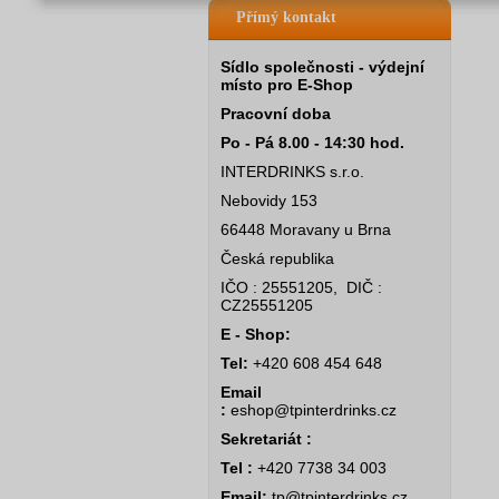
Přímý kontakt
Sídlo společnosti - výdejní
místo pro E-Shop
Pracovní doba
Po - Pá 8.00 - 14:30 hod.
INTERDRINKS s.r.o.
Nebovidy 153
66448 Moravany u Brna
Česká republika
IČO : 25551205, DIČ :
CZ25551205
E - Shop:
Tel:
+420 608 454 648
Email
:
eshop@tpinterdrinks.cz
Sekretariát :
Tel :
+420 7738 34 003
Email:
tp@tpinterdrinks.cz