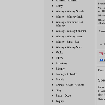
Amaretto (Amareto)
Prodá
Rumy
Měrná
Whisky - Whisky Scotch
vč. D
Obje
Whisky - Whiskey Irish
Obsa
Whisky - Bourbon USA
alkoh
Whiskey
Whisky - Whisky Canadian
Cen
Whisky - Whisky Japan
Whisky - Žitná - Rye
Poče
Whisky - Whisky/Spirit
Vodky
p
Likéry
Armaňaky
Pálenky
Popis 
Pálenky - Calvados
Brandy
Spe
Brandy - Grapa - Ovocné
Fire
Giny
z ka
dodá
Pastis - Ouzo
nápo
Tequily