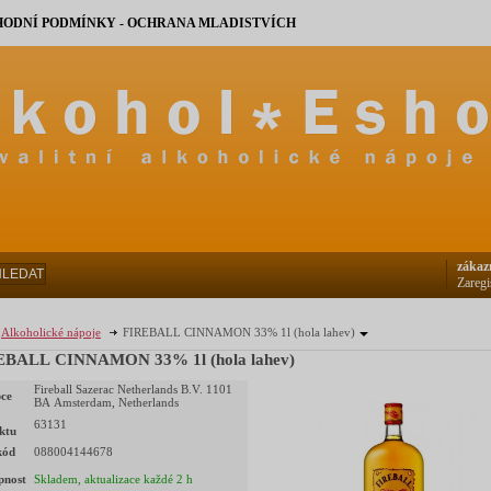
ODNÍ PODMÍNKY - OCHRANA MLADISTVÍCH
zákaz
HLEDAT
Zaregi
Alkoholické nápoje
FIREBALL CINNAMON 33% 1l (hola lahev)
EBALL CINNAMON 33% 1l (hola lahev)
Fireball Sazerac Netherlands B.V. 1101
ce
BA Amsterdam, Netherlands
63131
ktu
kód
088004144678
pnost
Skladem, aktualizace každé 2 h