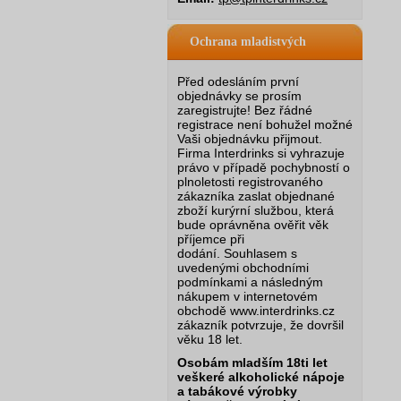
Ochrana mladistvých
Před odesláním první
objednávky se prosím
zaregistrujte! Bez řádné
registrace není bohužel možné
Vaši objednávku přijmout.
Firma Interdrinks si vyhrazuje
právo v případě pochybností o
plnoletosti registrovaného
zákazníka zaslat objednané
zboží kurýrní službou, která
bude oprávněna ověřit věk
příjemce při
dodání.
Souhlasem s
uvedenými obchodními
podmínkami a následným
nákupem v internetovém
obchodě www.interdrinks.cz
zákazník potvrzuje, že dovršil
věku 18 let.
Osobám mladším 18ti let
veškeré alkoholické nápoje
a tabákové výrobky