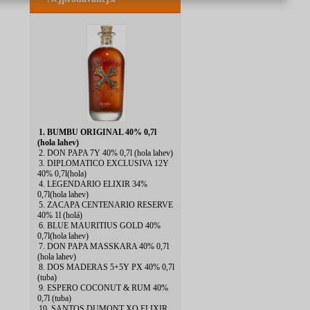
1. BUMBU ORIGINAL 40% 0,7l
(hola lahev)
2. DON PAPA 7Y 40% 0,7l (hola lahev)
3. DIPLOMATICO EXCLUSIVA 12Y
40% 0,7l(hola)
4. LEGENDARIO ELIXIR 34%
0,7l(hola lahev)
5. ZACAPA CENTENARIO RESERVE
40% 1l (holá)
6. BLUE MAURITIUS GOLD 40%
0,7l(hola lahev)
7. DON PAPA MASSKARA 40% 0,7l
(hola lahev)
8. DOS MADERAS 5+5Y PX 40% 0,7l
(tuba)
9. ESPERO COCONUT & RUM 40%
0,7l (tuba)
10. SANTOS DUMONT XO ELIXIR