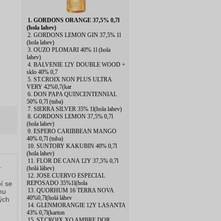
1. GORDONS ORANGE 37,5% 0,7l
(hola lahev)
2. GORDONS LEMON GIN 37,5% 1l
(hola lahev)
3. OUZO PLOMARI 40% 1l (hola
lahev)
4. BALVENIE 12Y DOUBLE WOOD +
sklo 40% 0,7
5. ST.CROIX NON PLUS ULTRA
VERY 42%0,7(kar
6. DON PAPA QUINCENTENNIAL
50% 0,7l (tuba)
7. SIERRA SILVER 35% 1l(hola lahev)
8. GORDONS LEMON 37,5% 0,7l
(hola lahev)
9. ESPERO CARIBBEAN MANGO
40% 0,7l (tuba)
10. SUNTORY KAKUBIN 40% 0,7l
(hola lahev)
11. FLOR DE CANA 12Y 37,5% 0,7l
(holá láhev)
r
12. JOSE CUERVO ESPECIAL
REPOSADO 35%1l(hola
í se
13. QUORHUM 16 TERRA NOVA
mu
40%0,7l(holá láhev
ých
14. GLENMORANGIE 12Y LASANTA
43% 0,7l(karton
15. ST.CROIX XO AMBRE DOR