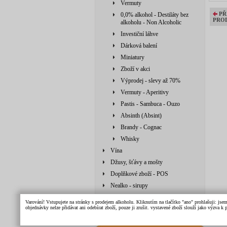
Vermuty
PŘ
0,0% alkohol - Destiláty bez
PRO
alkoholu - Non Alcoholic
Investiční láhve
Dárková balení
Miniatury
Zboží v akci
Výprodej - slevy až 70%
Vermuty - Aperitivy
Pastis - Sambuca - Ouzo
Absinth (Absint)
Brandy - Cognac
Whisky
Vína
Džusy, šťávy a mošty
Doplňkové zboží - POS
Nealko - sirupy
Doplňkové zboží
Varování! Vstupujete na stránky s prodejem alkoholu. Kliknutím na tlačítko "ano" prohlašuji: jse
objednávky nelze přidávat ani odebírat zboží, pouze ji zrušit. vystavené zboží slouží jako výzva 
Džusy, šťávy, mošty, sirupy