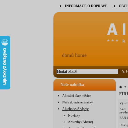
INFORMACE O DOPRAVĚ
OBCH
domů home
Naše nabídka
FIR
Aktuální akce měsíce
Naše dovážené značky
Výrob
Alkoholické nápoje
Kód
produ
Novinky
EAN 
Absinthy (Absint)
Dostu