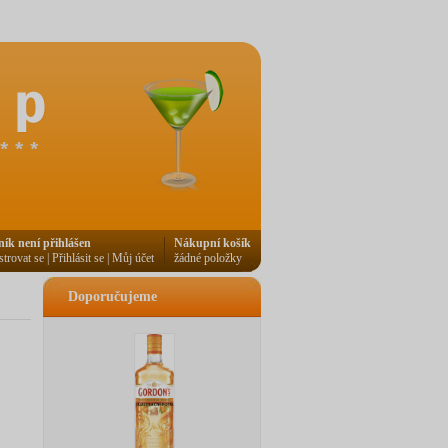
ník není přihlášen
Nákupní košík
strovat se
|
Přihlásit se
|
Můj účet
žádné položky
Doporučujeme