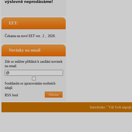
výslovně neprodáváme!
EET:
Čekama na nové EET ver.. 2 , 2026.
Novinky na email
Zde se můžete přihlásit k zasílání novinek
na email.
Souhlasím se zpracováním osobních
údajů
Odeslat
RSS feed
Interdrinks " Váš Svět nápojů