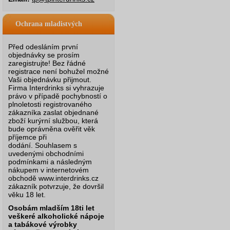
Ochrana mladistvých
Před odesláním první
objednávky se prosím
zaregistrujte! Bez řádné
registrace není bohužel možné
Vaši objednávku přijmout.
Firma Interdrinks si vyhrazuje
právo v případě pochybností o
plnoletosti registrovaného
zákazníka zaslat objednané
zboží kurýrní službou, která
bude oprávněna ověřit věk
příjemce při
dodání.
Souhlasem s
uvedenými obchodními
podmínkami a následným
nákupem v internetovém
obchodě www.interdrinks.cz
zákazník potvrzuje, že dovršil
věku 18 let.
Osobám mladším 18ti let
veškeré alkoholické nápoje
a tabákové výrobky