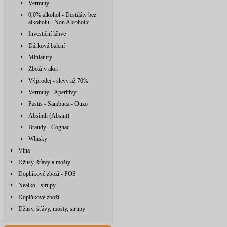
Vermuty
0,0% alkohol - Destiláty bez
alkoholu - Non Alcoholic
Investiční láhve
Dárková balení
Miniatury
Zboží v akci
Výprodej - slevy až 70%
Vermuty - Aperitivy
Pastis - Sambuca - Ouzo
Absinth (Absint)
Brandy - Cognac
Whisky
Vína
Džusy, šťávy a mošty
Doplňkové zboží - POS
Nealko - sirupy
Doplňkové zboží
Džusy, šťávy, mošty, sirupy