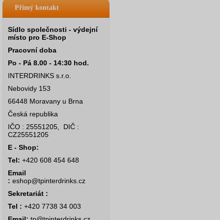
Přímý kontakt
Sídlo společnosti - výdejní
místo pro E-Shop
Pracovní doba
Po - Pá 8.00 - 14:30 hod.
INTERDRINKS s.r.o.
Nebovidy 153
66448 Moravany u Brna
Česká republika
IČO : 25551205, DIČ :
CZ25551205
E - Shop:
Tel:
+420 608 454 648
Email
:
eshop@tpinterdrinks.cz
Sekretariát :
Tel :
+420 7738 34 003
Email:
tp@tpinterdrinks.cz