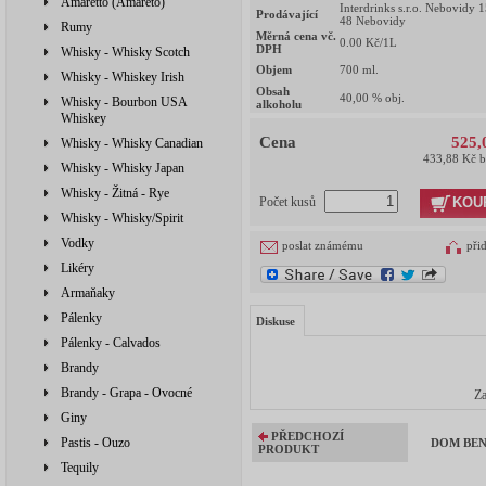
Amaretto (Amareto)
Interdrinks s.r.o. Nebovidy 
Prodávající
48 Nebovidy
Rumy
Měrná cena vč.
0.00
Kč/1L
DPH
Whisky - Whisky Scotch
Objem
700
ml.
Whisky - Whiskey Irish
Obsah
40,00
% obj.
Whisky - Bourbon USA
alkoholu
Whiskey
Cena
525,
Whisky - Whisky Canadian
433,88 Kč 
Whisky - Whisky Japan
Whisky - Žitná - Rye
KOU
Počet kusů
Whisky - Whisky/Spirit
Vodky
poslat známému
při
Likéry
Armaňaky
Pálenky
Diskuse
Pálenky - Calvados
Brandy
Brandy - Grapa - Ovocné
Za
Giny
PŘEDCHOZÍ
Pastis - Ouzo
DOM BENE
PRODUKT
Tequily