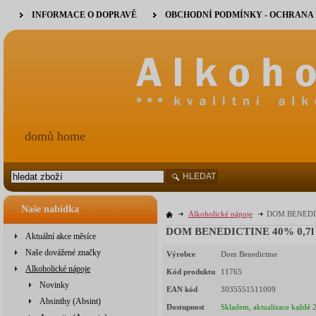
INFORMACE O DOPRAVĚ
OBCHODNÍ PODMÍNKY - OCHRANA
domů home
HLEDAT
Naše nabídka
Alkoholické nápoje
DOM BENEDICT
DOM BENEDICTINE 40% 0,7l (h
Aktuální akce měsíce
Naše dovážené značky
Výrobce
Dom Benedictine
Alkoholické nápoje
Kód produktu
11765
Novinky
EAN kód
3035551511009
Absinthy (Absint)
Dostupnost
Skladem, aktualizace každé 