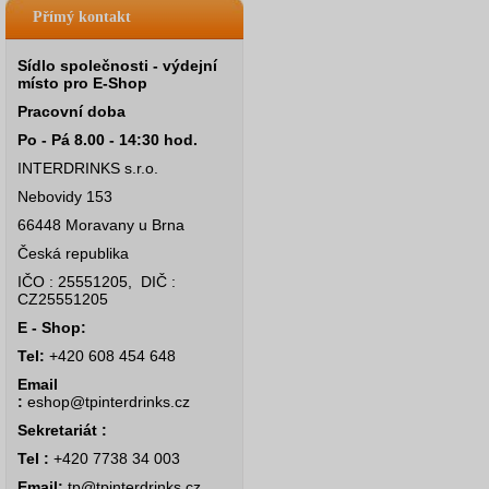
Přímý kontakt
Sídlo společnosti - výdejní
místo pro E-Shop
Pracovní doba
Po - Pá 8.00 - 14:30 hod.
INTERDRINKS s.r.o.
Nebovidy 153
66448 Moravany u Brna
Česká republika
IČO : 25551205, DIČ :
CZ25551205
E - Shop:
Tel:
+420 608 454 648
Email
:
eshop@tpinterdrinks.cz
Sekretariát :
Tel :
+420 7738 34 003
Email:
tp@tpinterdrinks.cz