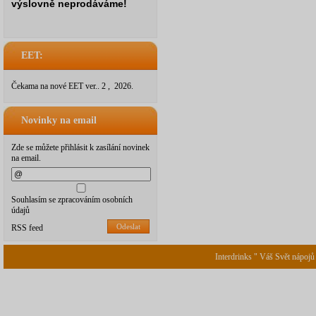
výslovně neprodáváme!
EET:
Čekama na nové EET ver.. 2 , 2026.
Novinky na email
Zde se můžete přihlásit k zasílání novinek
na email.
Souhlasím se zpracováním osobních
údajů
Odeslat
RSS feed
Interdrinks " Váš Svět nápojů