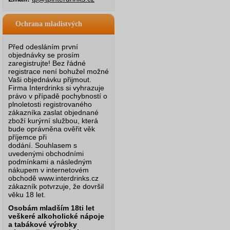
Ochrana mladistvých
Před odesláním první
objednávky se prosím
zaregistrujte! Bez řádné
registrace není bohužel možné
Vaši objednávku přijmout.
Firma Interdrinks si vyhrazuje
právo v případě pochybností o
plnoletosti registrovaného
zákazníka zaslat objednané
zboží kurýrní službou, která
bude oprávněna ověřit věk
příjemce při
dodání.
Souhlasem s
uvedenými obchodními
podmínkami a následným
nákupem v internetovém
obchodě www.interdrinks.cz
zákazník potvrzuje, že dovršil
věku 18 let.
Osobám mladším 18ti let
veškeré alkoholické nápoje
a tabákové výrobky