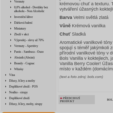
Vermuty
krémovou chuť a texturu. Te
0,0% alkohol - Destiláty bez
vytváření úžasných koktej
alkoholu - Non Alcoholic
Barva
Velmi světlá zlatá
Investiční láhve
Dárková balení
Vůně
Krémová vanilka
Miniatury
Chuť
Sladká
Zboží v akci
Výprodej - slevy až 70%
Aromatické vanilkové tóny
Vermuty - Aperitivy
spojují s téměř jakýmkoli 
Pastis - Sambuca - Ouzo
přírodní vanilkové tóny v
Absinth (Absint)
Bols Vanilla v koktejlech, 
Vanilla Berry Cooler! Úžasn
Brandy - Cognac
místo v každém (domácím)
Whisky
Vína
(text a foto zdroj: bols.com)
Džusy, šťávy a mošty
Doplňkové zboží - POS
Nealko - sirupy
Doplňkové zboží
PŘEDCHOZÍ
BOLS
PRODUKT
Džusy, šťávy, mošty, sirupy