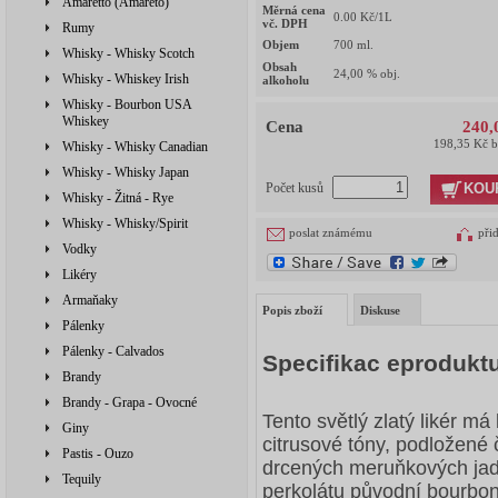
Amaretto (Amareto)
Měrná cena
0.00
Kč/1L
vč. DPH
Rumy
Objem
700
ml.
Whisky - Whisky Scotch
Obsah
24,00
% obj.
Whisky - Whiskey Irish
alkoholu
Whisky - Bourbon USA
Whiskey
Cena
240,
198,35 Kč 
Whisky - Whisky Canadian
Whisky - Whisky Japan
KOU
Počet kusů
Whisky - Žitná - Rye
Whisky - Whisky/Spirit
poslat známému
při
Vodky
Likéry
Armaňaky
Popis zboží
Diskuse
Pálenky
Pálenky - Calvados
Specifikac eproduktu
Brandy
Brandy - Grapa - Ovocné
Tento světlý zlatý likér m
Giny
citrusové tóny, podložené
Pastis - Ouzo
drcených meruňkových jader
Tequily
perkolátu původní bourbon