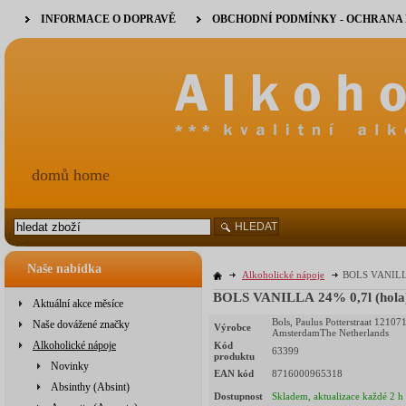
INFORMACE O DOPRAVĚ
OBCHODNÍ PODMÍNKY - OCHRANA
domů home
HLEDAT
Naše nabídka
Alkoholické nápoje
BOLS VANILLA
BOLS VANILLA 24% 0,7l (hola
Aktuální akce měsíce
Bols, Paulus Potterstraat 12107
Naše dovážené značky
Výrobce
AmsterdamThe Netherlands
Alkoholické nápoje
Kód
63399
produktu
Novinky
EAN kód
8716000965318
Absinthy (Absint)
Dostupnost
Skladem, aktualizace každé 2 h