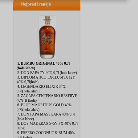
Nejprodávanější
1. BUMBU ORIGINAL 40% 0,7l
(hola lahev)
2. DON PAPA 7Y 40% 0,7l (hola lahev)
3. DIPLOMATICO EXCLUSIVA 12Y
40% 0,7l(hola)
4. LEGENDARIO ELIXIR 34%
0,7l(hola lahev)
5. ZACAPA CENTENARIO RESERVE
40% 1l (holá)
6. BLUE MAURITIUS GOLD 40%
0,7l(hola lahev)
7. DON PAPA MASSKARA 40% 0,7l
(hola lahev)
8. DOS MADERAS 5+5Y PX 40% 0,7l
(tuba)
9. ESPERO COCONUT & RUM 40%
0,7l (tuba)