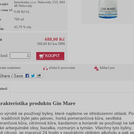
Interdrinks s.r.o. Nebovidy 153, 664
vající
48 Nebovidy
 cena vč.
0.00
Kč/1L
m
700
ml.
h
42,70
% obj.
olu
a
688,00 Kč
568,60 Kč bez DPH
KOUPIT
t kusů
oslat známému
přidat k porovnání
hlídací pes
zboží
rakteristika produktu Gin Mare
ho výrobě se používají byliny, které najdeme ve středozemní oblasti. Po
 tradičních bylin jako jalovec, horká pomerančová kůra, sevillská
rančová kůra, citrónová kůra, kardamon a koriandr se používají ne ta
cké arbequinské olivy, bazalka, rozmarýn a tymián. Všechny tyto byliny,
ě citrusů, se macerují 24 hodin v neutrálním obilném alkoholu a pak s