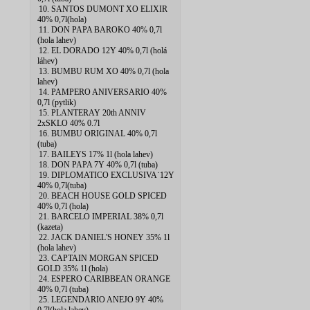
10. SANTOS DUMONT XO ELIXIR
40% 0,7l(hola)
11. DON PAPA BAROKO 40% 0,7l
(hola lahev)
12. EL DORADO 12Y 40% 0,7l (holá
láhev)
13. BUMBU RUM XO 40% 0,7l (hola
lahev)
14. PAMPERO ANIVERSARIO 40%
0,7l (pytlik)
15. PLANTERAY 20th ANNIV
2xSKLO 40% 0.7l
16. BUMBU ORIGINAL 40% 0,7l
(tuba)
17. BAILEYS 17% 1l (hola lahev)
18. DON PAPA 7Y 40% 0,7l (tuba)
19. DIPLOMATICO EXCLUSIVA˙12Y
40% 0,7l(tuba)
20. BEACH HOUSE GOLD SPICED
40% 0,7l (hola)
21. BARCELO IMPERIAL 38% 0,7l
(kazeta)
22. JACK DANIEL'S HONEY 35% 1l
(hola lahev)
23. CAPTAIN MORGAN SPICED
GOLD 35% 1l (hola)
24. ESPERO CARIBBEAN ORANGE
40% 0,7l (tuba)
25. LEGENDARIO ANEJO 9Y 40%