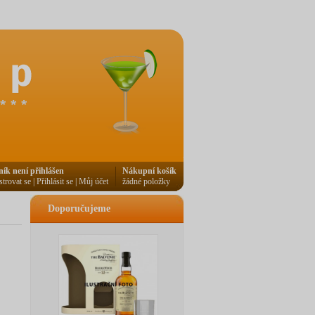
ník není přihlášen
Nákupní košík
strovat se
|
Přihlásit se
|
Můj účet
žádné položky
Doporučujeme