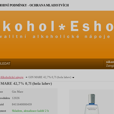
ODNÍ PODMÍNKY - OCHRANA MLADISTVÍCH
zákaz
HLEDAT
Zaregi
Alkoholické nápoje
GIN MARE 42,7% 0,7l (hola lahev)
MARE 42,7% 0,7l (hola lahev)
ce
Gin Mare
roduktu
12026
kód
8411640000459
pnost
Skladem, aktualizace každé 2 h