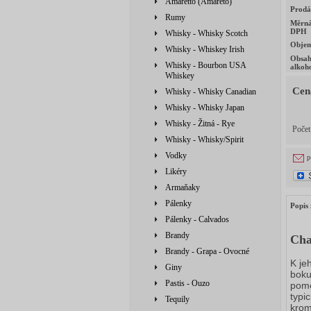
Amaretto (Amareto)
Prodá
Rumy
Měrná
DPH
Whisky - Whisky Scotch
Obje
Whisky - Whiskey Irish
Obsa
Whisky - Bourbon USA
alkoh
Whiskey
Cen
Whisky - Whisky Canadian
Whisky - Whisky Japan
Whisky - Žitná - Rye
Poče
Whisky - Whisky/Spirit
Vodky
p
Likéry
Armaňaky
Pálenky
Popis 
Pálenky - Calvados
Brandy
Cha
Brandy - Grapa - Ovocné
K je
Giny
boku
Pastis - Ouzo
pome
typi
Tequily
krom