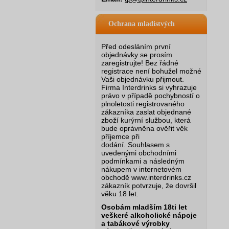
Ochrana mladistvých
Před odesláním první
objednávky se prosím
zaregistrujte! Bez řádné
registrace není bohužel možné
Vaši objednávku přijmout.
Firma Interdrinks si vyhrazuje
právo v případě pochybností o
plnoletosti registrovaného
zákazníka zaslat objednané
zboží kurýrní službou, která
bude oprávněna ověřit věk
příjemce při
dodání.
Souhlasem s
uvedenými obchodními
podmínkami a následným
nákupem v internetovém
obchodě www.interdrinks.cz
zákazník potvrzuje, že dovršil
věku 18 let.
Osobám mladším 18ti let
veškeré alkoholické nápoje
a tabákové výrobky