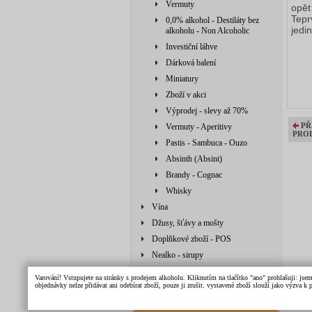
Vermuty
opět
Tepr
0,0% alkohol - Destiláty bez
jedi
alkoholu - Non Alcoholic
Investiční láhve
Dárková balení
Miniatury
Zboží v akci
Výprodej - slevy až 70%
PŘ
Vermuty - Aperitivy
PRO
Pastis - Sambuca - Ouzo
Absinth (Absint)
Brandy - Cognac
Whisky
Vína
Džusy, šťávy a mošty
Doplňkové zboží - POS
Nealko - sirupy
Doplňkové zboží
Varování! Vstupujete na stránky s prodejem alkoholu. Kliknutím na tlačítko "ano" prohlašuji: jse
objednávky nelze přidávat ani odebírat zboží, pouze ji zrušit. vystavené zboží slouží jako výzva 
Džusy, šťávy, mošty, sirupy