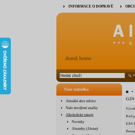
INFORMACE O DOPRAVĚ
OBCH
domů home
Naše nabídka
GIN 
Aktuální akce měsíce
Naše dovážené značky
Výrob
Alkoholické nápoje
Kód p
Novinky
EAN 
Absinthy (Absint)
Dostu