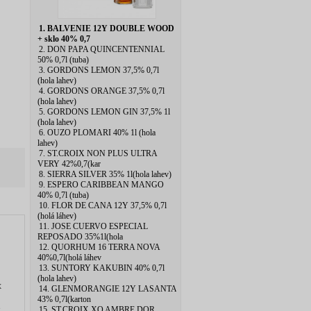
1. BALVENIE 12Y DOUBLE WOOD
+ sklo 40% 0,7
2. DON PAPA QUINCENTENNIAL
50% 0,7l (tuba)
3. GORDONS LEMON 37,5% 0,7l
(hola lahev)
4. GORDONS ORANGE 37,5% 0,7l
(hola lahev)
5. GORDONS LEMON GIN 37,5% 1l
(hola lahev)
6. OUZO PLOMARI 40% 1l (hola
lahev)
7. ST.CROIX NON PLUS ULTRA
VERY 42%0,7(kar
8. SIERRA SILVER 35% 1l(hola lahev)
9. ESPERO CARIBBEAN MANGO
40% 0,7l (tuba)
10. FLOR DE CANA 12Y 37,5% 0,7l
(holá láhev)
11. JOSE CUERVO ESPECIAL
REPOSADO 35%1l(hola
12. QUORHUM 16 TERRA NOVA
40%0,7l(holá láhev
13. SUNTORY KAKUBIN 40% 0,7l
(hola lahev)
k
14. GLENMORANGIE 12Y LASANTA
43% 0,7l(karton
e
15. ST.CROIX XO AMBRE DOR