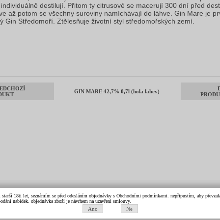
 individuálně destilují. Přitom ty citrusové se macerují 300 dní před desti
ve až potom se všechny suroviny namíchávají do láhve. Gin Mare je pr
ný Gin Středomoří. Ztělesňuje životní styl středomořských zemí.
EDCHOZÍ
GIN MARE 42,7% 0,7l (hola lahev)
DUKT
PRODU
m starší 18ti let, seznámím se před odesláním objednávky s Obchodními podmínkami. nepřipustím, aby převzala 
k podání nabídek. objednávka zboží je návrhem na uzavření smlouvy.
Ano
Ne