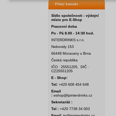
Přímý kontakt
Sídlo společnosti - výdejní
místo pro E-Shop
Pracovní doba
Po - Pá 8.00 - 14:30 hod.
INTERDRINKS s.r.o.
Nebovidy 153
66448 Moravany u Brna
Česká republika
IČO : 25551205, DIČ :
CZ25551205
E - Shop:
Tel:
+420 608 454 648
Email
:
eshop@tpinterdrinks.cz
Sekretariát :
Tel :
+420 7738 34 003
Email:
tp@tpinterdrinks.cz