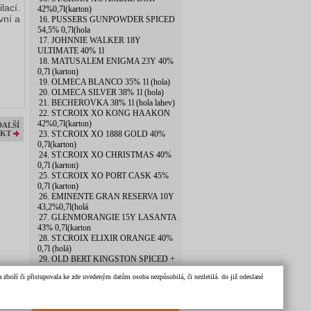
lací.
42%0,7l(karton)
vní a
16. PUSSERS GUNPOWDER SPICED
54,5% 0,7l(hola
17. JOHNNIE WALKER 18Y
ULTIMATE 40% 1l
18. MATUSALEM ENIGMA 23Y 40%
0,7l (karton)
19. OLMECA BLANCO 35% 1l (hola)
20. OLMECA SILVER 38% 1l (hola)
21. BECHEROVKA 38% 1l (hola lahev)
22. ST.CROIX XO KONG HAAKON
42%0,7l(karton)
DALŠÍ
KT
23. ST.CROIX XO 1888 GOLD 40%
0,7l(karton)
24. ST.CROIX XO CHRISTMAS 40%
0,7l (karton)
25. ST.CROIX XO PORT CASK 45%
0,7l (karton)
26. EMINENTE GRAN RESERVA 10Y
43,2%0,7l(holá
27. GLENMORANGIE 15Y LASANTA
43% 0,7l(karton
28. ST.CROIX ELIXIR ORANGE 40%
0,7l (holá)
29. OLD BERT KINGSTON SPICED +
SKLO 40% 0,7l
zboží či přistupovala ke zde uvedeným datům osoba nezpůsobilá, či nezletilá. do již odeslané
30. BACARDI ANEJO CUATRO 4Y
40% 0,7l (hola)