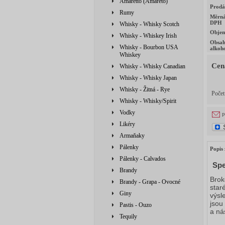
Amaretto (Amareto)
Prodá
Rumy
Měrná
DPH
Whisky - Whisky Scotch
Obje
Whisky - Whiskey Irish
Obsa
Whisky - Bourbon USA
alkoh
Whiskey
Cen
Whisky - Whisky Canadian
Whisky - Whisky Japan
Whisky - Žitná - Rye
Poče
Whisky - Whisky/Spirit
Vodky
p
Likéry
Armaňaky
Pálenky
Popis 
Pálenky - Calvados
Spe
Brandy
Brok
Brandy - Grapa - Ovocné
staré
Giny
výsl
jsou
Pastis - Ouzo
a ná
Tequily