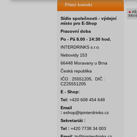
Přímý kontakt
PŘ
PRO
Sídlo společnosti - výdejní
místo pro E-Shop
Pracovní doba
Po - Pá 8.00 - 14:30 hod.
INTERDRINKS s.r.o.
Nebovidy 153
66448 Moravany u Brna
Česká republika
IČO : 25551205, DIČ :
CZ25551205
E - Shop:
Tel:
+420 608 454 648
Email
:
eshop@tpinterdrinks.cz
Sekretariát :
Tel :
+420 7738 34 003
Email:
tp@tpinterdrinks.cz