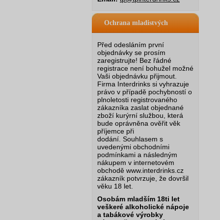
Ochrana mladistvých
Před odesláním první
objednávky se prosím
zaregistrujte! Bez řádné
registrace není bohužel možné
Vaši objednávku přijmout.
Firma Interdrinks si vyhrazuje
právo v případě pochybností o
plnoletosti registrovaného
zákazníka zaslat objednané
zboží kurýrní službou, která
bude oprávněna ověřit věk
příjemce při
dodání.
Souhlasem s
uvedenými obchodními
podmínkami a následným
nákupem v internetovém
obchodě www.interdrinks.cz
zákazník potvrzuje, že dovršil
věku 18 let.
Osobám mladším 18ti let
veškeré alkoholické nápoje
a tabákové výrobky