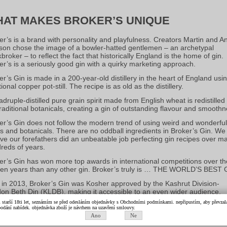
AT MAKES BROKER’S UNIQUE
er’s is a brand with personality and playfulness. Creators Martin and A
on chose the image of a bowler-hatted gentlemen – an archetypal
broker – to reflect the fact that historically England is the home of gin.
er’s is a seriously good gin with a quirky marketing approach.
er’s Gin is made in a 200-year-old distillery in the heart of England usi
tional copper pot-still. The recipe is as old as the distillery.
adruple-distilled pure grain spirit made from English wheat is redistilled
traditional botanicals, creating a gin of outstanding flavour and smoothn
er’s Gin does not follow the modern trend of using weird and wonderful
its and botanicals. There are no oddball ingredients in Broker’s Gin. We
eve our forefathers did an unbeatable job perfecting gin recipes over m
reds of years.
er’s Gin has won more top awards in international competitions over th
 ten years than any other gin. Broker’s truly is … THE WORLD’S BEST 
 in 2013, Broker’s Gin was Kosher approved by the Kashrut Division-
on Beth Din (KLDB), making it accessible to an even wider audience.
m starší 18ti let, seznámím se před odesláním objednávky s Obchodními podmínkami. nepřipustím, aby převzala 
 : www.brokersgin.com
k podání nabídek. objednávka zboží je návrhem na uzavření smlouvy.
Ano
Ne