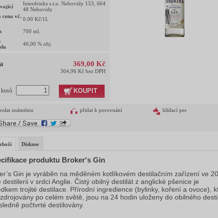
Interdrinks s.r.o. Nebovidy 153, 664
vající
48 Nebovidy
 cena vč.
0.00
Kč/1L
m
700
ml.
h
40,00
% obj.
olu
a
369,00 Kč
304,96 Kč bez DPH
KOUPIT
t kusů
oslat známému
přidat k porovnání
hlídací pes
zboží
Diskuse
cifikace produktu Broker's Gin
er’s Gin je vyráběn na měděném kotlíkovém destilačním zařízení ve 20
 destilerii v srdci Anglie. Čistý obilný destilát z anglické pšenice je
edkem trojité destilace. Přírodní ingredience (bylinky, koření a ovoce), k
 zdrojovány po celém světě, jsou na 24 hodin uloženy do obilného desti
sledně počtvrté destilovány.