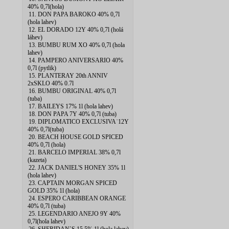
40% 0,7l(hola)
11. DON PAPA BAROKO 40% 0,7l
(hola lahev)
12. EL DORADO 12Y 40% 0,7l (holá
láhev)
13. BUMBU RUM XO 40% 0,7l (hola
lahev)
14. PAMPERO ANIVERSARIO 40%
0,7l (pytlik)
15. PLANTERAY 20th ANNIV
2xSKLO 40% 0.7l
16. BUMBU ORIGINAL 40% 0,7l
(tuba)
17. BAILEYS 17% 1l (hola lahev)
18. DON PAPA 7Y 40% 0,7l (tuba)
19. DIPLOMATICO EXCLUSIVA˙12Y
40% 0,7l(tuba)
20. BEACH HOUSE GOLD SPICED
40% 0,7l (hola)
21. BARCELO IMPERIAL 38% 0,7l
(kazeta)
22. JACK DANIEL'S HONEY 35% 1l
(hola lahev)
23. CAPTAIN MORGAN SPICED
GOLD 35% 1l (hola)
24. ESPERO CARIBBEAN ORANGE
40% 0,7l (tuba)
25. LEGENDARIO ANEJO 9Y 40%
0,7l(hola lahev)