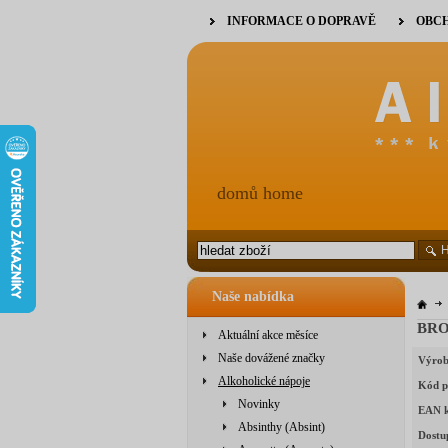
INFORMACE O DOPRAVĚ
OBCH
domů home
Naše nabídka
BROK
Aktuální akce měsíce
Naše dovážené značky
Výrob
Alkoholické nápoje
Kód p
Novinky
EAN 
Absinthy (Absint)
Dostu