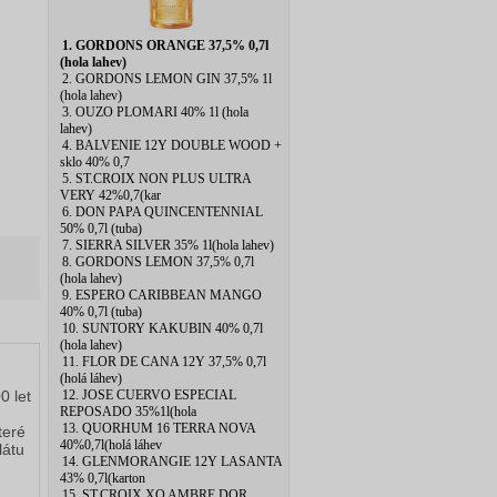
1. GORDONS ORANGE 37,5% 0,7l
(hola lahev)
2. GORDONS LEMON GIN 37,5% 1l
(hola lahev)
3. OUZO PLOMARI 40% 1l (hola
lahev)
4. BALVENIE 12Y DOUBLE WOOD +
sklo 40% 0,7
5. ST.CROIX NON PLUS ULTRA
VERY 42%0,7(kar
6. DON PAPA QUINCENTENNIAL
50% 0,7l (tuba)
7. SIERRA SILVER 35% 1l(hola lahev)
8. GORDONS LEMON 37,5% 0,7l
(hola lahev)
9. ESPERO CARIBBEAN MANGO
40% 0,7l (tuba)
10. SUNTORY KAKUBIN 40% 0,7l
(hola lahev)
11. FLOR DE CANA 12Y 37,5% 0,7l
(holá láhev)
12. JOSE CUERVO ESPECIAL
0 let
REPOSADO 35%1l(hola
13. QUORHUM 16 TERRA NOVA
teré
40%0,7l(holá láhev
látu
14. GLENMORANGIE 12Y LASANTA
43% 0,7l(karton
15. ST.CROIX XO AMBRE DOR