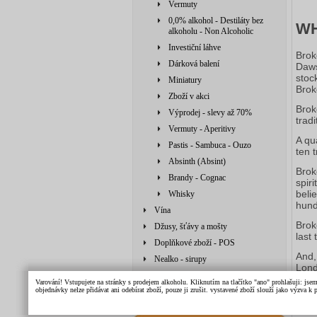
Vermuty
0,0% alkohol - Destiláty bez
WH
alkoholu - Non Alcoholic
Investiční láhve
Brok
Dárková balení
Daws
stock
Miniatury
Brok
Zboží v akci
Brok
Výprodej - slevy až 70%
tradi
Vermuty - Aperitivy
A qu
Pastis - Sambuca - Ouzo
ten 
Absinth (Absint)
Brok
Brandy - Cognac
spir
beli
Whisky
hund
Vína
Brok
Džusy, šťávy a mošty
last
Doplňkové zboží - POS
And,
Nealko - sirupy
Lond
Doplňkové zboží
Varování! Vstupujete na stránky s prodejem alkoholu. Kliknutím na tlačítko "ano" prohlašuji: jse
zdroj
objednávky nelze přidávat ani odebírat zboží, pouze ji zrušit. vystavené zboží slouží jako výzva 
Džusy, šťávy, mošty, sirupy