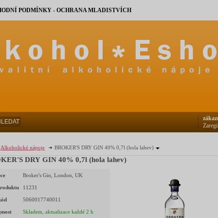
ODNÍ PODMÍNKY - OCHRANA MLADISTVÍCH
zákaz
HLEDAT
Zaregi
Alkoholické nápoje
BROKER'S DRY GIN 40% 0,7l (hola lahev)
ER'S DRY GIN 40% 0,7l (hola lahev)
ce
Broker's Gin, London, UK
roduktu
11231
kód
5060017740011
pnost
Skladem, aktualizace každé 2 h