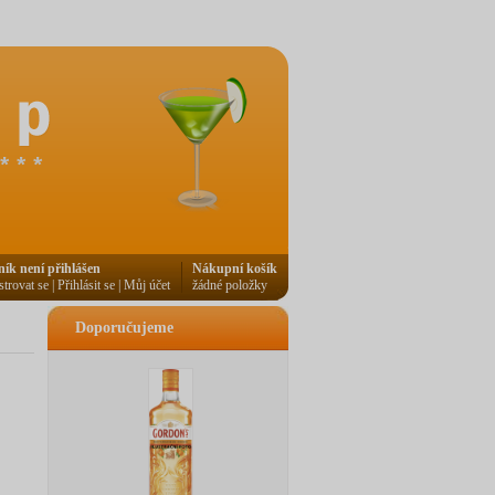
ník není přihlášen
Nákupní košík
strovat se
|
Přihlásit se
|
Můj účet
žádné položky
Doporučujeme