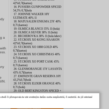
42%0,7l(karton)
16. PUSSERS GUNPOWDER SPICED
54,5% 0,7l(hola
17. JOHNNIE WALKER 18Y
ULTIMATE 40% 1l
ndy
18. MATUSALEM ENIGMA 23Y 40%
0,7l (karton)
19. OLMECA BLANCO 35% 1l (hola)
20. OLMECA SILVER 38% 1l (hola)
21. BECHEROVKA 38% 1l (hola lahev)
ng a
22. ST.CROIX XO KONG HAAKON
42%0,7l(karton)
23. ST.CROIX XO 1888 GOLD 40%
 with
0,7l(karton)
ess.
24. ST.CROIX XO CHRISTMAS 40%
0,7l (karton)
25. ST.CROIX XO PORT CASK 45%
0,7l (karton)
any
26. GLENMORANGIE 15Y LASANTA
43% 0,7l(karton
27. EMINENTE GRAN RESERVA 10Y
e
43,2%0,7l(holá
GIN.
28. ST.CROIX ELIXIR ORANGE 40%
0,7l (holá)
29. OLD BERT KINGSTON SPICED +
SKLO 40% 0,7l
zboží či přistupovala ke zde uvedeným datům osoba nezpůsobilá, či nezletilá. do již odeslané
30. BOTRAN KI 40% 0,7l (hola lahev)
Nejprodávanější