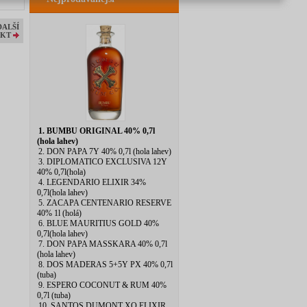
DALŠÍ
KT
1. BUMBU ORIGINAL 40% 0,7l
(hola lahev)
2. DON PAPA 7Y 40% 0,7l (hola lahev)
3. DIPLOMATICO EXCLUSIVA 12Y
40% 0,7l(hola)
4. LEGENDARIO ELIXIR 34%
0,7l(hola lahev)
5. ZACAPA CENTENARIO RESERVE
40% 1l (holá)
6. BLUE MAURITIUS GOLD 40%
0,7l(hola lahev)
7. DON PAPA MASSKARA 40% 0,7l
(hola lahev)
8. DOS MADERAS 5+5Y PX 40% 0,7l
(tuba)
9. ESPERO COCONUT & RUM 40%
0,7l (tuba)
10. SANTOS DUMONT XO ELIXIR