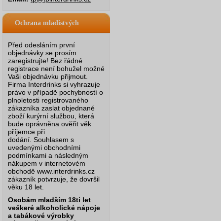
Ochrana mladistvých
Před odesláním první
objednávky se prosím
zaregistrujte! Bez řádné
registrace není bohužel možné
Vaši objednávku přijmout.
Firma Interdrinks si vyhrazuje
právo v případě pochybností o
plnoletosti registrovaného
zákazníka zaslat objednané
zboží kurýrní službou, která
bude oprávněna ověřit věk
příjemce při
dodání.
Souhlasem s
uvedenými obchodními
podmínkami a následným
nákupem v internetovém
obchodě www.interdrinks.cz
zákazník potvrzuje, že dovršil
věku 18 let.
Osobám mladším 18ti let
veškeré alkoholické nápoje
a tabákové výrobky