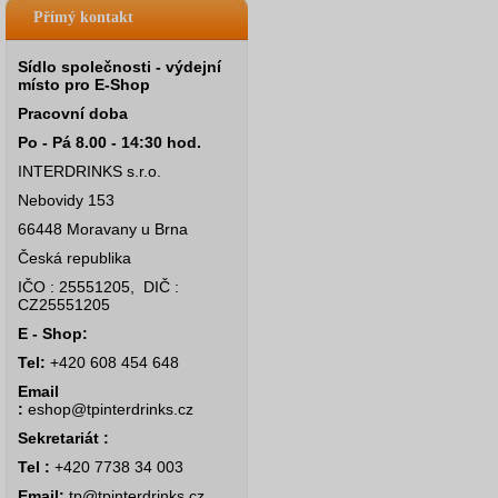
Přímý kontakt
Sídlo společnosti - výdejní
místo pro E-Shop
Pracovní doba
Po - Pá 8.00 - 14:30 hod.
INTERDRINKS s.r.o.
Nebovidy 153
66448 Moravany u Brna
Česká republika
IČO : 25551205, DIČ :
CZ25551205
E - Shop:
Tel:
+420 608 454 648
Email
:
eshop@tpinterdrinks.cz
Sekretariát :
Tel :
+420 7738 34 003
Email:
tp@tpinterdrinks.cz