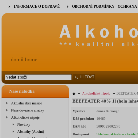
INFORMACE O DOPRAVĚ
OBCHODNÍ PODMÍNKY - OCHRANA
domů home
HLEDAT
Naše nabídka
Alkoholické nápoje
BEEFEATER 40
BEEFEATER 40% 1l (hola lahe
Aktuální akce měsíce
Naše dovážené značky
Výrobce
James Burrough
Alkoholické nápoje
Kód produktu
10460
Novinky
EAN kód
5000329002278
Absinthy (Absint)
Dostupnost
Skladem, aktualizace každé 