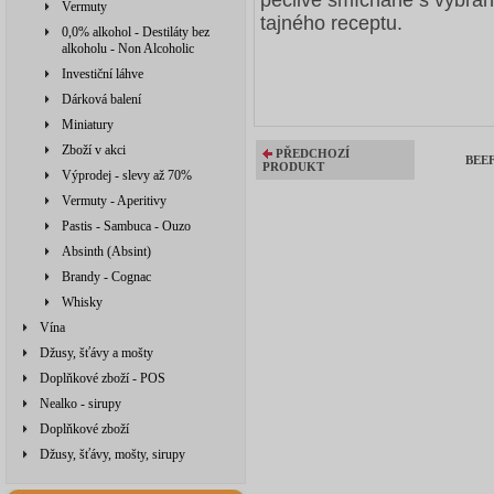
Vermuty
tajného receptu.
0,0% alkohol - Destiláty bez
alkoholu - Non Alcoholic
Investiční láhve
Dárková balení
Miniatury
Zboží v akci
PŘEDCHOZÍ
BEEF
PRODUKT
Výprodej - slevy až 70%
Vermuty - Aperitivy
Pastis - Sambuca - Ouzo
Absinth (Absint)
Brandy - Cognac
Whisky
Vína
Džusy, šťávy a mošty
Doplňkové zboží - POS
Nealko - sirupy
Doplňkové zboží
Džusy, šťávy, mošty, sirupy