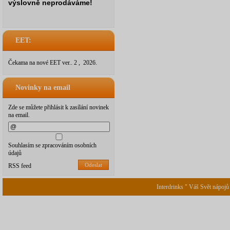
výslovně neprodáváme!
EET:
Čekama na nové EET ver.. 2 , 2026.
Novinky na email
Zde se můžete přihlásit k zasílání novinek
na email.
Souhlasím se zpracováním osobních
údajů
Odeslat
RSS feed
Interdrinks " Váš Svět nápojů