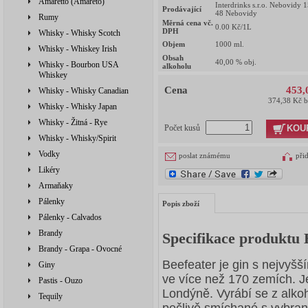
Amaretto (Amareto)
Interdrinks s.r.o. Nebovidy 
Prodávající
48 Nebovidy
Rumy
Měrná cena vč.
0.00
Kč/1L
DPH
Whisky - Whisky Scotch
Objem
1000
ml.
Whisky - Whiskey Irish
Obsah
40,00
% obj.
Whisky - Bourbon USA
alkoholu
Whiskey
Cena
453,
Whisky - Whisky Canadian
374,38 Kč 
Whisky - Whisky Japan
Whisky - Žitná - Rye
KOU
Počet kusů
Whisky - Whisky/Spirit
Vodky
poslat známému
při
Likéry
Armaňaky
Pálenky
Popis zboží
Pálenky - Calvados
Brandy
Specifikace produktu 
Brandy - Grapa - Ovocné
Beefeater je gin s nejvyš
Giny
ve více než 170 zemích. 
Pastis - Ouzo
Londýně. Vyrábí se z alko
Tequily
pečlivě smíchané s vybran