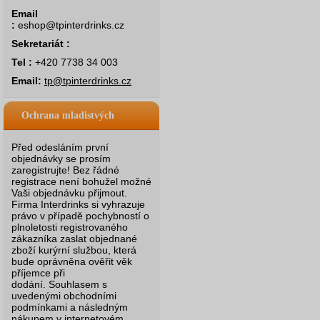
Email
:
eshop@tpinterdrinks.cz
Sekretariát :
Tel :
+420 7738 34 003
Email:
tp@tpinterdrinks.cz
Ochrana mladistvých
Před odesláním první
objednávky se prosím
zaregistrujte! Bez řádné
registrace není bohužel možné
Vaši objednávku přijmout.
Firma Interdrinks si vyhrazuje
právo v případě pochybností o
plnoletosti registrovaného
zákazníka zaslat objednané
zboží kurýrní službou, která
bude oprávněna ověřit věk
příjemce při
dodání.
Souhlasem s
uvedenými obchodními
podmínkami a následným
nákupem v internetovém