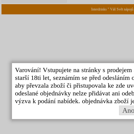
Interdrinks " Váš Svět nápojů
Varování! Vstupujete na stránky s prodejem 
starší 18ti let, seznámím se před odeslání
aby převzala zboží či přistupovala ke zde uv
odeslané objednávky nelze přidávat ani odebí
výzva k podání nabídek. objednávka zboží j
An