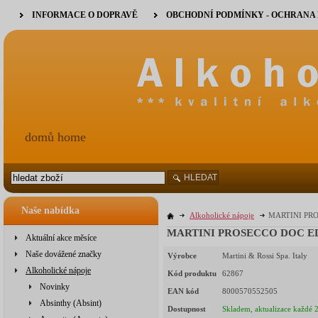
INFORMACE O DOPRAVĚ
OBCHODNÍ PODMÍNKY - OCHRANA
domů home
HLEDAT
Naše nabídka
Alkoholické nápoje
MARTINI PRO
MARTINI PROSECCO DOC EDR
Aktuální akce měsíce
Naše dovážené značky
Výrobce
Martini & Rossi Spa. Italy
Alkoholické nápoje
Kód produktu
62867
Novinky
EAN kód
8000570552505
Absinthy (Absint)
Dostupnost
Skladem, aktualizace každé 