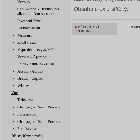
Vermuty
Obsahuje oxid siřičitý.
0,0% alkohol - Destiláty bez
alkoholu - Non Alcoholic
Investiční láhve
PŘEDCHOZÍ
MART
Dárková balení
PRODUKT
Miniatury
Zboží v akci
Výprodej - slevy až 70%
Vermuty - Aperitivy
Pastis - Sambuca - Ouzo
Absinth (Absint)
Brandy - Cognac
Whisky
Vína
Tichá vína
Champagne - Sekt - Proseco
Portské víno
Champagne - Sekt - Prosecco
Portská vína
Džusy, šťávy a mošty