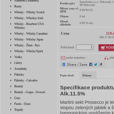
Amaretto (Amareto)
Interdrinks s.r.o. Nebovidy 
Prodávající
48 Nebovidy
Rumy
Měrná cena vč.
0.00
Kč/1L
DPH
Whisky - Whisky Scotch
Objem
0
ml.
Whisky - Whiskey Irish
Obsah
0,00
% obj.
Whisky - Bourbon USA
alkoholu
Whiskey
Cena
218,
Whisky - Whisky Canadian
180,17 Kč 
Whisky - Whisky Japan
Whisky - Žitná - Rye
KOU
Počet kusů
Whisky - Whisky/Spirit
Vodky
poslat známému
při
Likéry
Armaňaky
Pálenky
Popis zboží
Diskuse
Pálenky - Calvados
Brandy
Specifikace produktu
Brandy - Grapa - Ovocné
Alk.11.5%
Giny
Martini sekt Prosecco je l
Pastis - Ouzo
stopou zelených jablek a 
Tequily
harmonickým vyvážením kys