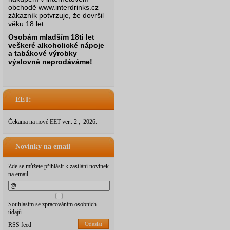
obchodě www.interdrinks.cz
zákazník potvrzuje, že dovršil
věku 18 let.
Osobám mladším 18ti let
veškeré alkoholické nápoje
a tabákové výrobky
výslovně neprodáváme!
EET:
Čekama na nové EET ver.. 2 , 2026.
Novinky na email
Zde se můžete přihlásit k zasílání novinek
na email.
Souhlasím se zpracováním osobních
údajů
Odeslat
RSS feed