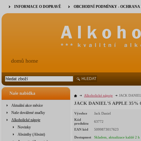
INFORMACE O DOPRAVĚ
OBCHODNÍ PODMÍNKY - OCHRANA
domů home
HLEDAT
Naše nabídka
Alkoholické nápoje
JACK DANIEL'
JACK DANIEL'S APPLE 35% 0,7
Aktuální akce měsíce
Naše dovážené značky
Výrobce
Jack Daniel
Alkoholické nápoje
Kód
63772
produktu
Novinky
EAN kód
5099873017623
Absinthy (Absint)
Dostupnost
Skladem, aktualizace každé 2 h