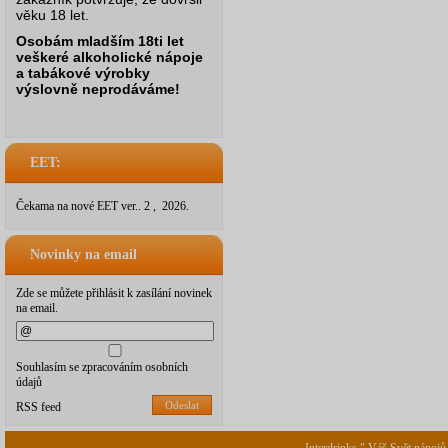
věku 18 let.
Osobám mladším 18ti let
veškeré alkoholické nápoje
a tabákové výrobky
výslovně neprodáváme!
EET:
Čekama na nové EET ver.. 2 , 2026.
Novinky na email
Zde se můžete přihlásit k zasílání novinek
na email.
Souhlasím se zpracováním osobních
údajů
Odeslat
RSS feed