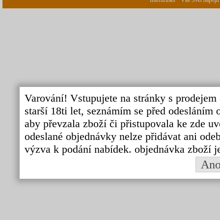
Interdrinks " Váš Svět nápojů
Varování! Vstupujete na stránky s prodejem 
starší 18ti let, seznámím se před odeslání
aby převzala zboží či přistupovala ke zde uv
odeslané objednávky nelze přidávat ani odebí
výzva k podání nabídek. objednávka zboží j
An