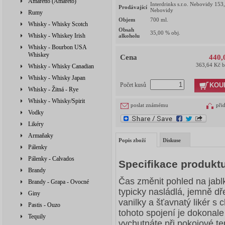
Amaretto (Amareto)
Interdrinks s.r.o. Nebovidy 153
Prodávající
Nebovidy
Rumy
Objem
700
ml.
Whisky - Whisky Scotch
Obsah
35,00
% obj.
Whisky - Whiskey Irish
alkoholu
Whisky - Bourbon USA
Whiskey
Cena
440,
363,64 Kč 
Whisky - Whisky Canadian
Whisky - Whisky Japan
KOU
Počet kusů
Whisky - Žitná - Rye
Whisky - Whisky/Spirit
poslat známému
při
Vodky
Likéry
Armaňaky
Popis zboží
Diskuse
Pálenky
Pálenky - Calvados
Specifikace produkt
Brandy
Čas změnit pohled na jabl
Brandy - Grapa - Ovocné
typicky nasládlá, jemně d
Giny
vanilky a šťavnatý likér s
Pastis - Ouzo
tohoto spojení je dokonale
Tequily
vychutnáte při pokojové te