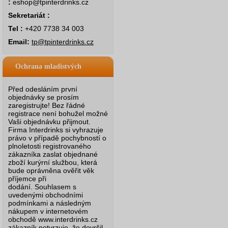
:
eshop@tpinterdrinks.cz
Sekretariát :
Tel :
+420 7738 34 003
Email:
tp@tpinterdrinks.cz
Ochrana mladistvých
Před odesláním první
objednávky se prosím
zaregistrujte! Bez řádné
registrace není bohužel možné
Vaši objednávku přijmout.
Firma Interdrinks si vyhrazuje
právo v případě pochybností o
plnoletosti registrovaného
zákazníka zaslat objednané
zboží kurýrní službou, která
bude oprávněna ověřit věk
příjemce při
dodání.
Souhlasem s
uvedenými obchodními
podmínkami a následným
nákupem v internetovém
obchodě www.interdrinks.cz
zákazník potvrzuje, že dovršil