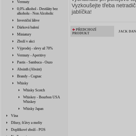
Vermuty
Vyzkoušejte třeba netradi
0,0% alkohol - Destiláty bez
jablíčka!
alkoholu - Non Alcoholic
Investiční láhve
Dárková balení
PŘEDCHOZÍ
JACK DANIE
PRODUKT
Miniatury
Zboží v akci
Výprodej - slevy až 70%
Vermuty - Aperitivy
Pastis - Sambuca - Ouzo
Absinth (Absint)
Brandy - Cognac
Whisky
Whisky Scotch
Whiskey - Bourbon USA
Whiskey
Whisky Japan
Vína
Džusy, šťávy a mošty
Doplňkové zboží - POS