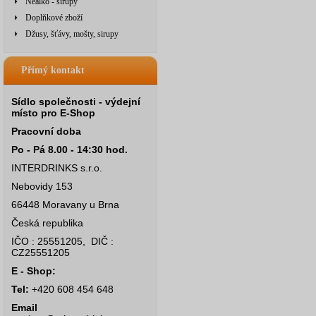
Nealko - sirupy
Doplňkové zboží
Džusy, šťávy, mošty, sirupy
Přímý kontakt
Sídlo společnosti - výdejní
místo pro E-Shop
Pracovní doba
Po - Pá 8.00 - 14:30 hod.
INTERDRINKS s.r.o.
Nebovidy 153
66448 Moravany u Brna
Česká republika
IČO : 25551205, DIČ :
CZ25551205
E - Shop:
Tel:
+420 608 454 648
Email