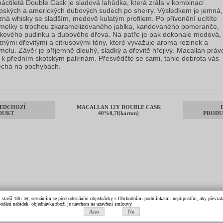
áctiletá Double Cask je sladová lahůdka, která zrála v kombinaci
pských a amerických dubových sudech po sherry. Výsledkem je jemná,
zná whisky se sladším, medově kulatým profilem. Po přivonění ucítíte
melky s trochou zkaramelizovaného jablka, kandovaného pomeranče,
lkového pudinku a dubového dřeva. Na patře je pak dokonale medová,
znými dřevitými a citrusovými tóny, které vyvažuje aroma rozinek a
melu. Závěr je příjemně dlouhý, sladký a dřevitě hřejivý. Macallan prá
í k předním skotským palírnám. Přesvědčte se sami, tahle dobrota vás
chá na pochybách.
EDCHOZÍ
MACALLAN 12Y DOUBLE CASK
DUKT
40%0,7l(karton)
PRODU
m starší 18ti let, seznámím se před odesláním objednávky s Obchodními podmínkami. nepřipustím, aby převzala 
k podání nabídek. objednávka zboží je návrhem na uzavření smlouvy.
Ano
Ne