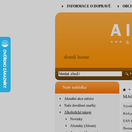
INFORMACE O DOPRAVĚ
OBCH
domů home
Naše nabídka
MAC
Aktuální akce měsíce
Naše dovážené značky
Výrob
Alkoholické nápoje
Kód p
Novinky
EAN 
Absinthy (Absint)
Dostu