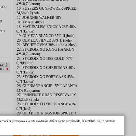
42%0,7l(karton)
 ale
16. PUSSERS GUNPOWDER SPICED
54,5% 0,7l(hola
17. JOHNNIE WALKER 18Y
 s
ULTIMATE 40% 1l
18. MATUSALEM ENIGMA 23Y 40%
vem
0,7l (karton)
19. OLMECA BLANCO 35% 1l (hola)
20. OLMECA SILVER 38% 1l (hola)
21. BECHEROVKA 38% 1l (hola lahev)
22. ST.CROIX XO KONG HAAKON
42%0,7l(karton)
23. ST.CROIX XO 1888 GOLD 40%
0,7l(karton)
DALŠÍ
24. ST.CROIX XO CHRISTMAS 40%
KT
0,7l (karton)
25. ST.CROIX XO PORT CASK 45%
0,7l (karton)
26. GLENMORANGIE 15Y LASANTA
43% 0,7l(karton
27. EMINENTE GRAN RESERVA 10Y
43,2%0,7l(holá
28. ST.CROIX ELIXIR ORANGE 40%
0,7l (holá)
29. OLD BERT KINGSTON SPICED +
SKLO 40% 0,7l
zboží či přistupovala ke zde uvedeným datům osoba nezpůsobilá, či nezletilá. do již odeslané
30. BOTRAN KI 40% 0,7l (hola lahev)
Nejprodávanější