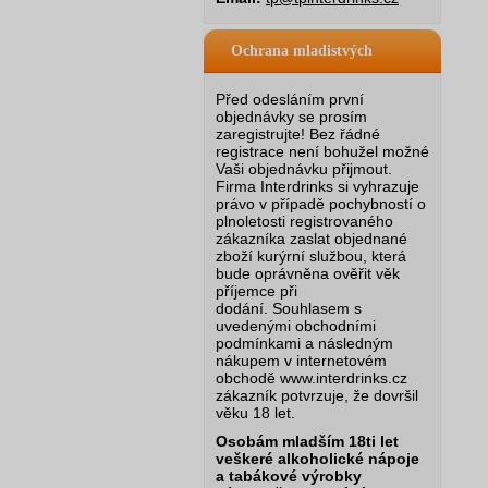
Ochrana mladistvých
Před odesláním první
objednávky se prosím
zaregistrujte! Bez řádné
registrace není bohužel možné
Vaši objednávku přijmout.
Firma Interdrinks si vyhrazuje
právo v případě pochybností o
plnoletosti registrovaného
zákazníka zaslat objednané
zboží kurýrní službou, která
bude oprávněna ověřit věk
příjemce při
dodání.
Souhlasem s
uvedenými obchodními
podmínkami a následným
nákupem v internetovém
obchodě www.interdrinks.cz
zákazník potvrzuje, že dovršil
věku 18 let.
Osobám mladším 18ti let
veškeré alkoholické nápoje
a tabákové výrobky