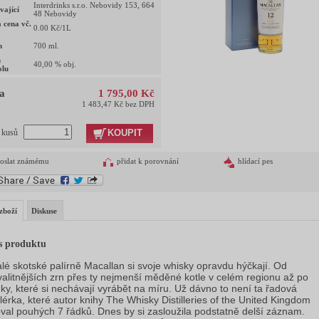
Interdrinks s.r.o. Nebovidy 153, 664
vající
48 Nebovidy
 cena vč.
0.00
Kč/1L
m
700
ml.
h
40,00
% obj.
olu
a
1 795,00 Kč
1 483,47 Kč bez DPH
KOUPIT
t kusů
oslat známému
přidat k porovnání
hlídací pes
zboží
Diskuse
s produktu
lé skotské palírně Macallan si svoje whisky opravdu hýčkají. Od
valitnějších zrn přes ty nejmenší měděné kotle v celém regionu až po
ky, které si nechávají vyrábět na míru. Už dávno to není ta řadová
ilérka, které autor knihy The Whisky Distilleries of the United Kingdom
val pouhých 7 řádků. Dnes by si zasloužila podstatně delší záznam.