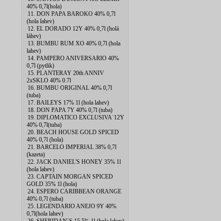
40% 0,7l(hola)
11. DON PAPA BAROKO 40% 0,7l
(hola lahev)
12. EL DORADO 12Y 40% 0,7l (holá
láhev)
13. BUMBU RUM XO 40% 0,7l (hola
lahev)
14. PAMPERO ANIVERSARIO 40%
0,7l (pytlik)
15. PLANTERAY 20th ANNIV
2xSKLO 40% 0.7l
16. BUMBU ORIGINAL 40% 0,7l
(tuba)
17. BAILEYS 17% 1l (hola lahev)
18. DON PAPA 7Y 40% 0,7l (tuba)
19. DIPLOMATICO EXCLUSIVA˙12Y
40% 0,7l(tuba)
20. BEACH HOUSE GOLD SPICED
40% 0,7l (hola)
21. BARCELO IMPERIAL 38% 0,7l
(kazeta)
22. JACK DANIEL'S HONEY 35% 1l
(hola lahev)
23. CAPTAIN MORGAN SPICED
GOLD 35% 1l (hola)
24. ESPERO CARIBBEAN ORANGE
40% 0,7l (tuba)
25. LEGENDARIO ANEJO 9Y 40%
0,7l(hola lahev)