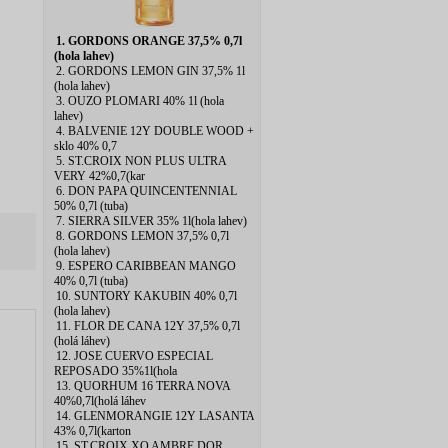
1. GORDONS ORANGE 37,5% 0,7l
(hola lahev)
2. GORDONS LEMON GIN 37,5% 1l
(hola lahev)
3. OUZO PLOMARI 40% 1l (hola
lahev)
4. BALVENIE 12Y DOUBLE WOOD +
sklo 40% 0,7
5. ST.CROIX NON PLUS ULTRA
VERY 42%0,7(kar
6. DON PAPA QUINCENTENNIAL
50% 0,7l (tuba)
7. SIERRA SILVER 35% 1l(hola lahev)
8. GORDONS LEMON 37,5% 0,7l
(hola lahev)
9. ESPERO CARIBBEAN MANGO
40% 0,7l (tuba)
10. SUNTORY KAKUBIN 40% 0,7l
(hola lahev)
11. FLOR DE CANA 12Y 37,5% 0,7l
(holá láhev)
12. JOSE CUERVO ESPECIAL
REPOSADO 35%1l(hola
13. QUORHUM 16 TERRA NOVA
40%0,7l(holá láhev
14. GLENMORANGIE 12Y LASANTA
43% 0,7l(karton
15. ST.CROIX XO AMBRE DOR