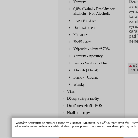
Dvan
Vermuty
evro
0,0% alkohol - Destiláty bez
výra
alkoholu - Non Alcoholic
kara
Investiční láhve
vani
výra
Dárková balení
kara
Miniatury
patř
nene
Zboží v akci
Výprodej - slevy až 70%
Vermuty - Aperitivy
Pastis - Sambuca - Ouzo
PŘ
Absinth (Absint)
PRO
Brandy - Cognac
Whisky
Vína
Džusy, šťávy a mošty
Doplňkové zboží - POS
Nealko - sirupy
Doplňkové zboží
Varování! Vstupujete na stránky s prodejem alkoholu. Kliknutím na tlačítko "ano" prohlašuji: jse
objednávky nelze přidávat ani odebírat zboží, pouze ji zrušit. vystavené zboží slouží jako výzva 
Džusy, šťávy, mošty, sirupy