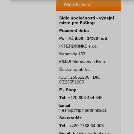
Přímý kontakt
Sídlo společnosti - výdejní
místo pro E-Shop
Pracovní doba
Po - Pá 8.00 - 14:30 hod.
INTERDRINKS s.r.o.
Nebovidy 153
66448 Moravany u Brna
Česká republika
IČO : 25551205, DIČ :
CZ25551205
E - Shop:
Tel:
+420 608 454 648
Email
:
eshop@tpinterdrinks.cz
Sekretariát :
Tel :
+420 7738 34 003
Email:
tp@tpinterdrinks.cz