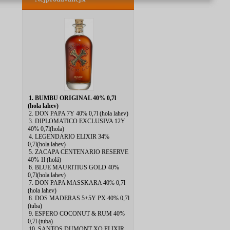
1. BUMBU ORIGINAL 40% 0,7l
(hola lahev)
2. DON PAPA 7Y 40% 0,7l (hola lahev)
3. DIPLOMATICO EXCLUSIVA 12Y
40% 0,7l(hola)
4. LEGENDARIO ELIXIR 34%
0,7l(hola lahev)
5. ZACAPA CENTENARIO RESERVE
40% 1l (holá)
6. BLUE MAURITIUS GOLD 40%
0,7l(hola lahev)
7. DON PAPA MASSKARA 40% 0,7l
(hola lahev)
8. DOS MADERAS 5+5Y PX 40% 0,7l
(tuba)
9. ESPERO COCONUT & RUM 40%
0,7l (tuba)
10. SANTOS DUMONT XO ELIXIR