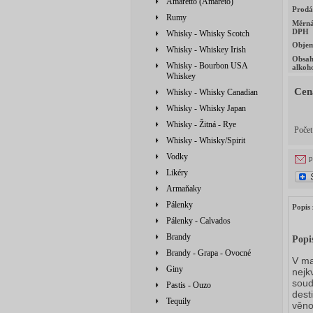
Amaretto (Amareto)
Prodá
Rumy
Měrná
DPH
Whisky - Whisky Scotch
Obje
Whisky - Whiskey Irish
Obsa
Whisky - Bourbon USA
alkoh
Whiskey
Cen
Whisky - Whisky Canadian
Whisky - Whisky Japan
Whisky - Žitná - Rye
Poče
Whisky - Whisky/Spirit
Vodky
p
Likéry
Armaňaky
Pálenky
Popis 
Pálenky - Calvados
Brandy
Popi
Brandy - Grapa - Ovocné
V ma
Giny
nejk
soud
Pastis - Ouzo
dest
Tequily
věno