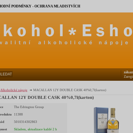
ODNÍ PODMÍNKY - OCHRANA MLADISTVÍCH
zákaz
HLEDAT
Zaregi
Alkoholické nápoje
MACALLAN 12Y DOUBLE CASK 40%0,7l(karton)
ALLAN 12Y DOUBLE CASK 40%0,7l(karton)
ce
The Edrington Group
roduktu
11388
kód
5010314302863
pnost
Skladem, aktualizace každé 2 h