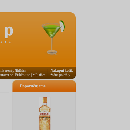
ník není přihlášen
Nákupní košík
strovat se
|
Přihlásit se
|
Můj účet
žádné položky
Doporučujeme